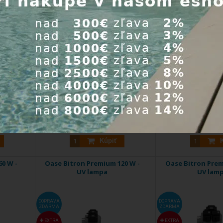
EXTRA
EXTRA
ZĽAVA
ZĽAVA
110 m³. ...
Jazierková UV lampa Oase Bitron 120
Jazierková UV lampa
02
W UVC ...
W UVC. 
Kód produktu:
56769
Kód produktu
Do 5 dní
Do 5 
50 €
Cena s DPH:
990,70 €
Cena s DPH:
Kúpiť
0 W -
Oase Bitron Premium 120 W -
Oase Bitron Prem
UV lampa
UV lam
DOPRAVA
DOPRAVA
ZDARMA
ZDARMA
EXTRA
EXTRA