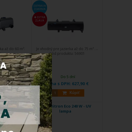
DOPRAVA
ZDARMA
EXTRA
ZĽAVA
rka až do 60 m³.
Je vhodný pre jazierka až do 75 m³. ...
 ...
Kód produktu:
56901
u:
56823
dní
Do 5 dní
:
572,00 €
Cena s DPH:
627,90 €
Kúpiť
Kúpiť
180 W - UV
Oase Bitron Eco 240 W - UV
lampa
DOPRAVA
ZDARMA