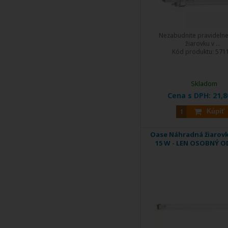
Nezabudnite pravidelne
žiarovku v ...
Kód produktu:
571
Skladom
Cena s DPH:
21,8
Kúpiť
Oase Náhradná žiarov
15 W - LEN OSOBNÝ O