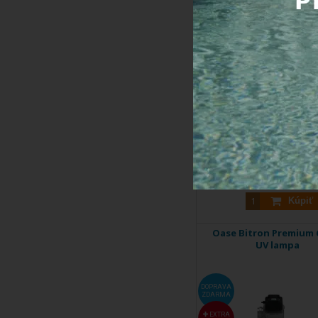
EXTRA
ZĽAVA
Je vhodný pre jazierka až do 
Kód produktu:
569
Do 5 dní
Cena s DPH:
739,
Kúpiť
Oase Bitron Premium 6
UV lampa
DOPRAVA
ZDARMA
EXTRA