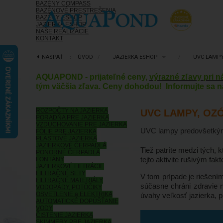
BAZÉNY COMPASS
BAZÉNOVÉ PRESTREŠENIA
BAZÉNY ESHOP
JAZIERKA ESHOP
NAŠE REALIZÁCIE
KONTAKT
NASPÄŤ
⋮
ÚVOD
/
JAZIERKA ESHOP
/
UVC LAMPY
AQUAPOND - prijateľné ceny,
výrazné zľavy pri 
tým väčšia zľava. Ceny dohodou! Informujte sa n
ROZPOČTY NA JAZIERKA
UVC LAMPY, OZ
PORADŇA PRE JAZIERKA
VZDUCHOVANIE PRE JAZIERKA
UVC lampy predovšetkým čí
FÓLIE PRE JAZIERKA
PLASTOVÉ JAZIERKA
JAZIERKOVÉ ČERPADLÁ
Tiež patríte medzi tých, 
PONORNÉ ČERPADLÁ
tejto aktivite rušivým fa
FONTÁNY
JAZIERKOVÉ FILTRÁCIE
FILTRAČNÉ SETY
V tom prípade je riešením
FILTRAČNÉ MATERIÁLY
súčasne chráni zdravie r
VODOPÁDY, POTÔČIKY
OSVETLENIE a ELEKTRIKA
úvahy veľkosť jazierka, pr
AUTOMATICKÉ DOPÚŠŤANIE
VODY
ČISTENIE JAZIERKA
SKIMMERY PRE JAZIERKA