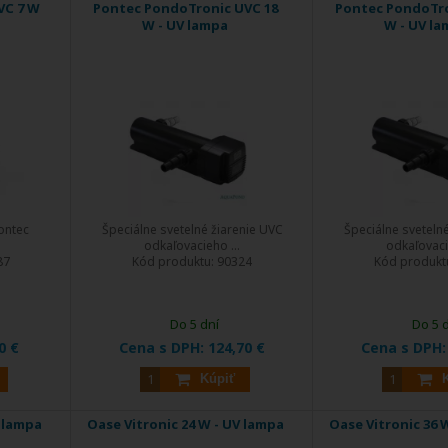
VC 7 W
Pontec PondoTronic UVC 18
Pontec PondoTro
W - UV lampa
W - UV l
ontec
Špeciálne svetelné žiarenie UVC
Špeciálne sveteln
odkaľovacieho ...
odkaľovaci
87
Kód produktu:
90324
Kód produkt
Do 5 dní
Do 5 
0 €
Cena s DPH:
124,70 €
Cena s DPH
Kúpiť
V lampa
Oase Vitronic 24 W - UV lampa
Oase Vitronic 36 