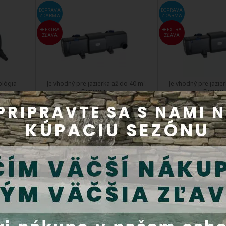
DOPRAVA
DOPRAVA
ZDARMA
ZDARMA
EXTRA
EXTRA
ZĽAVA
ZĽAVA
ológia
Je vhodný pre jazierka až do 40 m³.
Je vhodný pre jazie
Eliminuje ...
Eliminuje
04
Kód produktu:
56799
Kód produkt
Do 5 dní
Do 5 
30 €
Cena s DPH:
516,20 €
Cena s DPH
Kúpiť
- UV
Oase Bitron Eco 120 W - UV
Oase Bitron Eco 
lampa
lampa
DOPRAVA
DOPRAVA
ZDARMA
ZDARMA