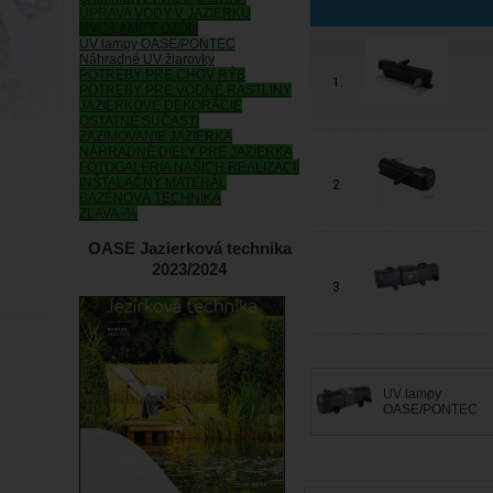
ÚPRAVA VODY V JAZIERKU
UVC LAMPY, OZÓN
UV lampy OASE/PONTEC
Náhradné UV žiarovky
POTREBY PRE CHOV RÝB
1.
POTREBY PRE VODNÉ RASTLINY
JAZIERKOVÉ DEKORÁCIE
OSTATNÉ SÚČASTI
ZAZIMOVANIE JAZIERKA
NÁHRADNÉ DIELY PRE JAZIERKA
FOTOGALÉRIA NAŠICH REALIZÁCIÍ
INŠTALAČNÝ MATERÁL
2.
BAZÉNOVÁ TECHNIKA
ZĽAVA -%
OASE Jazierková technika
2023/2024
3.
UV lampy
OASE/PONTEC