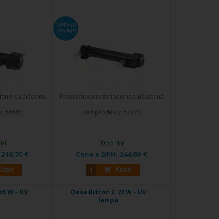
DOPRAVA
ZDARMA
denie slúžiace na
Predčisťovacie zariadenie slúžiace na
...
u:
56885
Kód produktu:
57373
dní
Do 5 dní
:
216,70 €
Cena s DPH:
244,60 €
Kúpiť
Kúpiť
55 W - UV
Oase Bitron C 72 W - UV
lampa