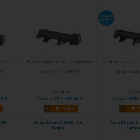
DOPRAVA
ZDARMA
lúžiace na
Predčisťovacie zariadenie slúžiace na
Predčisťovacie zaria
...
...
37
Kód produktu:
56869
Kód produkt
Skladom
Do 5 
50 €
Cena s DPH:
193,40 €
Cena s DPH
Kúpiť
- UV
Oase Bitron C 36 W - UV
Oase Bitron C 
lampa
lampa