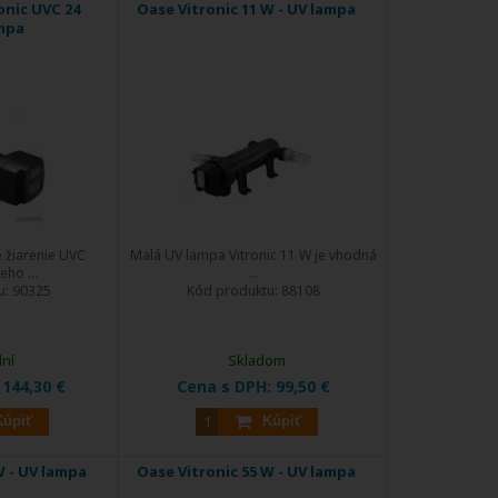
nic UVC 24
Oase Vitronic 11 W - UV lampa
ampa
é žiarenie UVC
Malá UV lampa Vitronic 11 W je vhodná
eho ...
...
u:
90325
Kód produktu:
88108
dní
Skladom
:
144,30 €
Cena s DPH:
99,50 €
Kúpiť
Kúpiť
W - UV lampa
Oase Vitronic 55 W - UV lampa