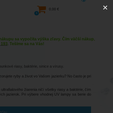
0,00 €
0
y nákupu sa vypočíta výška zľavy. Čím väčší nákup,
 193
. Tešíme sa na Vás!
nkové riasy, baktérie, sinice a vírusy.
zorujete ryby a život vo Vašom jazierku? No často je pri
trafialového žiarenia ničí všetky riasy a baktérie, čím
ých jazierok. Pri výbere vhodnej UV lampy sa berie do
Do 5 dní
ZÓN