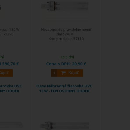
emium 180 W
Nezabudnite pravidelne meniť
u:
73376
žiarovku v ...
Kód produktu:
57110
dní
Do 5 dní
1 590,70 €
Cena s DPH:
20,90 €
Kúpiť
Kúpiť
iarovka UVC
Oase Náhradná žiarovka UVC
BNÝ ODBER
13 W - LEN OSOBNÝ ODBER