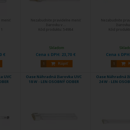
 meniť
Nezabudnite pravidelne meniť
Nezabudnite prav
žiarovku v ...
žiarovku 
11
Kód produktu:
54984
Kód produkt
Skladom
Sklad
0 €
Cena s DPH:
23,70 €
Cena s DPH
Kúpiť
ka UVC
Oase Náhradná žiarovka UVC
Oase Náhradná ž
DBER
18 W - LEN OSOBNÝ ODBER
24 W - LEN OSO