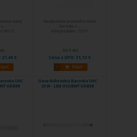
idelne meniť
Nezabudnite pravidelne meniť
v ...
žiarovku v ...
u:
56112
Kód produktu:
72771
om
Do 5 dní
:
27,40 €
Cena s DPH:
31,10 €
Kúpiť
Kúpiť
iarovka UVC
Oase Náhradná žiarovka UVC
BNÝ ODBER
25 W - LEN OSOBNÝ ODBER