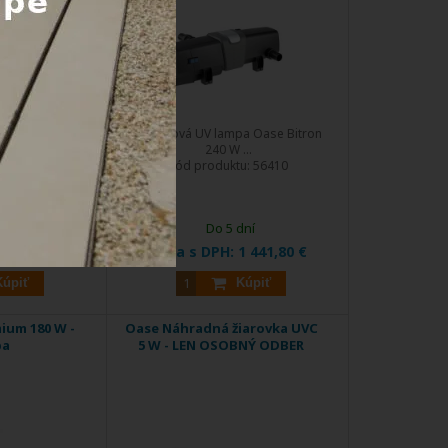
EXTRA
ZĽAVA
 Oase Bitron 180
Jazierková UV lampa Oase Bitron
...
240 W ...
:
56405OA
Kód produktu:
56410
dní
Do 5 dní
1 186,00 €
Cena s DPH:
1 441,80 €
Kúpiť
Kúpiť
ium 180 W -
Oase Náhradná žiarovka UVC
pa
5 W - LEN OSOBNÝ ODBER