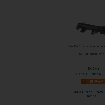
Predčisťovacie zariadenie s
...
Kód produktu:
568
Do 5 dní
Cena s DPH:
165,
Kúpiť
Oase Bitron C 24 W 
lampa