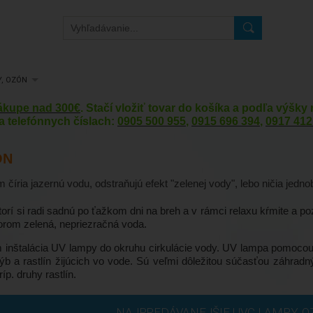
, OZÓN
nákupe nad 300€
. Stačí vložiť tovar do košíka a podľa výšk
a telefónnych číslach:
0905 500 955
,
0915 696 394
,
0917 412
ÓN
ria jazernú vodu, odstraňujú efekt "zelenej vody", lebo ničia jednobu
ktorí si radi sadnú po ťažkom dni na breh a v rámci relaxu kŕmite a po
ktorom zelená, nepriezračná voda.
 inštalácia UV lampy do okruhu cirkulácie vody. UV lampa pomocou ul
ýb a rastlín žijúcich vo vode. Sú veľmi dôležitou súčasťou záhradn
íp. druhy rastlín.
NAJPREDÁVANEJŠIE UVC LAMPY, O