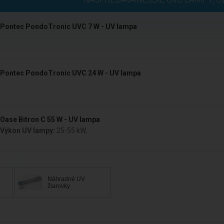
Pontec PondoTronic UVC 7 W - UV lampa
Pontec PondoTronic UVC 24 W - UV lampa
Oase Bitron C 55 W - UV lampa
Výkon UV lampy:
25-55 kW
,
Náhradné UV
žiarovky