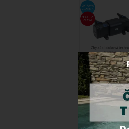
DOPRAVA
ZDARMA
EXTRA
ZĽAVA
Chytrá obtoková techn
kombinuje ...
Kód produktu:
568
Do 5 dní
Cena s DPH:
488,
Kúpiť
Oase Bitron C 110 W 
lampa
DOPRAVA
ZDARMA