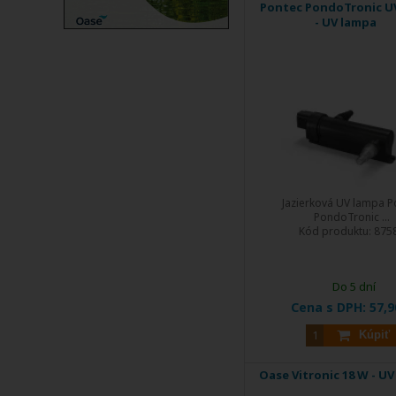
Pontec PondoTronic U
- UV lampa
Jazierková UV lampa P
PondoTronic ...
Kód produktu:
875
Do 5 dní
Cena s DPH:
57,9
Kúpiť
Oase Vitronic 18 W - U