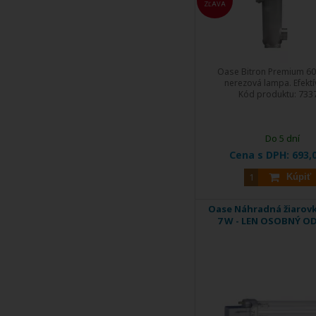
ZĽAVA
Oase Bitron Premium 6
nerezová lampa. Efektív
Kód produktu:
733
Do 5 dní
Cena s DPH:
693,
Kúpiť
Oase Náhradná žiarov
7 W - LEN OSOBNÝ O