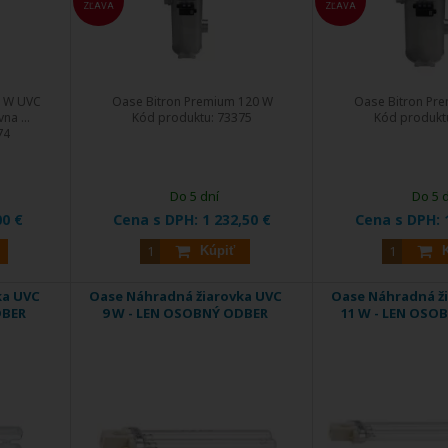
ZĽAVA
ZĽAVA
0 W UVC
Oase Bitron Premium 120 W
Oase Bitron Pr
na ...
Kód produktu:
73375
Kód produkt
74
Do 5 dní
Do 5 
00 €
Cena s DPH:
1 232,50 €
Cena s DPH:
Kúpiť
ka UVC
Oase Náhradná žiarovka UVC
Oase Náhradná ž
DBER
9 W - LEN OSOBNÝ ODBER
11 W - LEN OSO