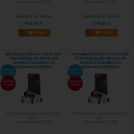
Kód produktu:
70309
Kód produktu:
70311
Expedícia do 24 hod.
Expedícia do 24 hod.
930,00 €
1 549,00 €
Kúpiť
Kúpiť
Astralpool Solinátor CTX Go Salt
Astralpool Solinátor CTX Go Salt
12 pre bazény do 60 m3, s pH
21 pre bazény do 100 m3, s pH
sondou a čerpadlom na
sondou a čerpadlom na
dávkovanie pH mínus
dávkovanie pH mínus
DOPRAVA
DOPRAVA
ZDARMA
ZDARMA
EXTRA
EXTRA
ZĽAVA
ZĽAVA
Profesionálny systém elektrolýzy
Profesionálny systém elektrolýzy
soli ...
soli ...
Kód produktu:
70278
Kód produktu:
70288