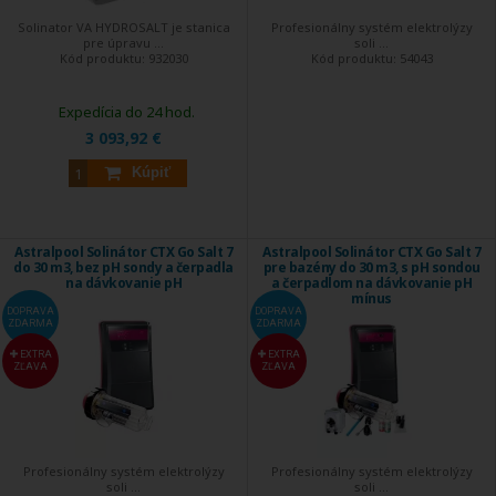
Solinator VA HYDROSALT je stanica
Profesionálny systém elektrolýzy
pre úpravu ...
soli ...
Kód produktu:
932030
Kód produktu:
54043
Expedícia do 24 hod.
3 093,92 €
Kúpiť
Astralpool Solinátor CTX Go Salt 7
Astralpool Solinátor CTX Go Salt 7
do 30 m3, bez pH sondy a čerpadla
pre bazény do 30 m3, s pH sondou
na dávkovanie pH
a čerpadlom na dávkovanie pH
mínus
DOPRAVA
DOPRAVA
ZDARMA
ZDARMA
EXTRA
EXTRA
ZĽAVA
ZĽAVA
Profesionálny systém elektrolýzy
Profesionálny systém elektrolýzy
soli ...
soli ...