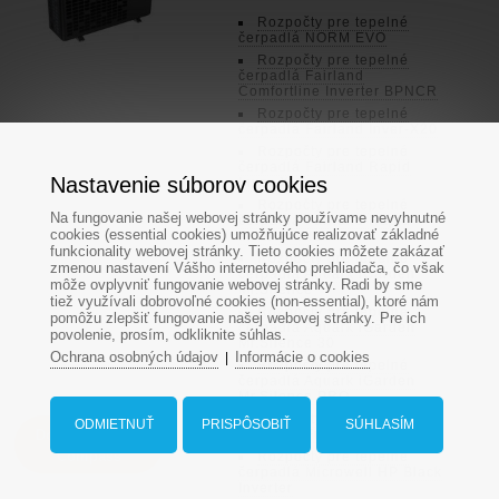
Rozpočty pre tepelné
čerpadlá NORM EVO
Rozpočty pre tepelné
čerpadlá Fairland
Comfortline Inverter BPNCR
Rozpočty pre tepelné
čerpadlá Fairland Inver-X20
Rozpočty pre tepelné
čerpadlá Fairland Rapid
Nastavenie súborov cookies
Inver-X
Rozpočty pre tepelné
Na fungovanie našej webovej stránky používame nevyhnutné
čerpadlá Fairland Rapid
cookies (essential cookies) umožňujúce realizovať základné
Inverter RIC
funkcionality webovej stránky. Tieto cookies môžete zakázať
Rozpočty pre tepelné
zmenou nastavení Vášho internetového prehliadača, čo však
čerpadlá Aquark iGarden
môže ovplyvniť fungovanie webovej stránky. Radi by sme
Mr.Silence
tiež využívali dobrovoľné cookies (non-essential), ktoré nám
Rozpočty pre tepelné
pomôžu zlepšiť fungovanie našej webovej stránky. Pre ich
čerpadlá Aquark iGarden
povolenie, prosím, odkliknite súhlas.
Mr.Silence 30
Ochrana osobných údajov
Informácie o cookies
|
Rozpočty pre tepelné
čerpadlá Aquark iGarden
Mr.Silence PRO
Rozpočty pre tepelné
ODMIETNUŤ
PRISPÔSOBIŤ
SÚHLASÍM
Dopyt na bazén
čerpadlá Fuego
Compass
Rozpočty pre tepelné
čerpadlá Microwell HP Black
Inverter