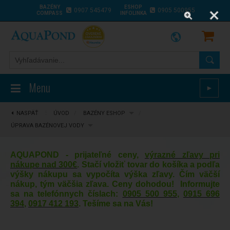
BAZÉNY
ESHOP
0907 545479
0905 500955
COMPASS
INFOLINKA
Menu
►
NASPÄŤ
⋮
ÚVOD
/
BAZÉNY ESHOP
/
ÚPRAVA BAZÉNOVEJ VODY
AQUAPOND - prijateľné ceny,
výrazné zľavy pri
nákupe nad 300€
. Stačí vložiť tovar do košíka a podľa
výšky nákupu sa vypočíta výška zľavy. Čím väčší
nákup, tým väčšia zľava. Ceny dohodou! Informujte
sa na telefónnych číslach:
0905 500 955
,
0915 696
394
,
0917 412 193
. Tešíme sa na Vás!