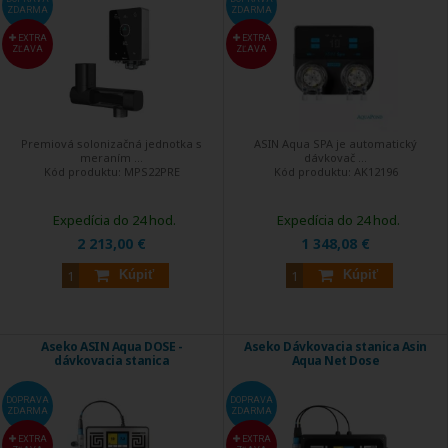
ZDARMA
ZDARMA
EXTRA
EXTRA
ZĽAVA
ZĽAVA
Premiová solonizačná jednotka s
ASIN Aqua SPA je automatický
meraním ...
dávkovač ...
Kód produktu:
MPS22PRE
Kód produktu:
AK12196
Expedícia do 24 hod.
Expedícia do 24 hod.
2 213,00 €
1 348,08 €
Kúpiť
Kúpiť
Aseko ASIN Aqua DOSE -
Aseko Dávkovacia stanica Asin
dávkovacia stanica
Aqua Net Dose
DOPRAVA
DOPRAVA
ZDARMA
ZDARMA
EXTRA
EXTRA