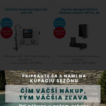
Solinátor Aseko Asin Aqua Salt
iGarden Aquagem Mr.Pure
eOX 100
Medium solinátor MPS14 - pH
DOPRAVA
DOPRAVA
ZDARMA
ZDARMA
EXTRA
EXTRA
ZĽAVA
ZĽAVA
ASIN Aqua SALT eOX 100 je moderné
Premiová solonizačná jednotka s
zariadenie ...
meraním ...
Kód produktu:
AK133012
Kód produktu:
MPS14MED
Expedícia do 24 hod.
Expedícia do 24 hod.
4 115,58 €
1 572,00 €
Kúpiť
Kúpiť
iGarden Aquagem Mr.Pure
iGarden Aquagem Mr.Pure