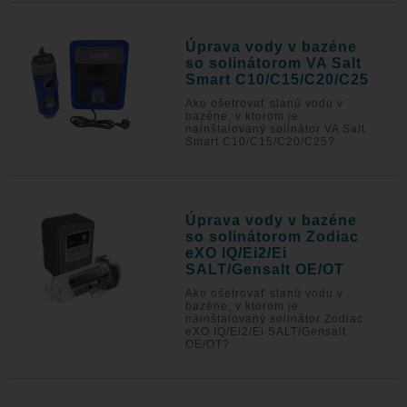
Úprava vody v bazéne
so solinátorom VA Salt
Smart C10/C15/C20/C25
Ako ošetrovať slanú vodu v
bazéne, v ktorom je
nainštalovaný solinátor VA Salt
Smart C10/C15/C20/C25?
Úprava vody v bazéne
so solinátorom Zodiac
eXO IQ/Ei2/Ei
SALT/Gensalt OE/OT
Ako ošetrovať slanú vodu v
bazéne, v ktorom je
nainštalovaný solinátor Zodiac
eXO IQ/Ei2/Ei SALT/Gensalt
OE/OT?