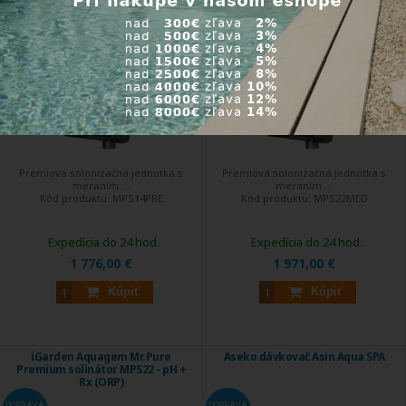
Premium solinátor MPS14 - pH +
Medium solinátor MPS22 - pH
Rx (ORP)
DOPRAVA
DOPRAVA
ZDARMA
ZDARMA
EXTRA
EXTRA
ZĽAVA
ZĽAVA
Premiová solonizačná jednotka s
Premiová solonizačná jednotka s
meraním ...
meraním ...
Kód produktu:
MPS14PRE
Kód produktu:
MPS22MED
Expedícia do 24 hod.
Expedícia do 24 hod.
1 776,00 €
1 971,00 €
Kúpiť
Kúpiť
iGarden Aquagem Mr.Pure
Aseko dávkovač Asin Aqua SPA
Premium solinátor MPS22 - pH +
Rx (ORP)
DOPRAVA
DOPRAVA