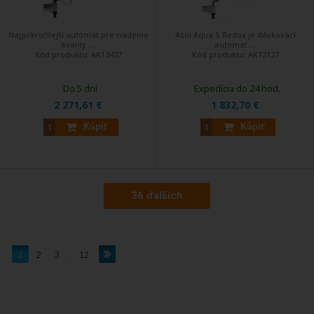
Najpokročilejší automat pre riadenie
Asin Aqua S Redox je dávkovací
kvality ...
automat ...
Kód produktu:
AK13437
Kód produktu:
AK12127
Do 5 dní
Expedícia do 24 hod.
2 271,61 €
1 832,70 €
Kúpiť
Kúpiť
36 ďalších
1
2
3
...
12