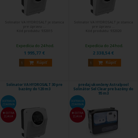
Solinator VA HYDROSALT je stanica
Solinator VA HYDROSALT je stanica
pre úpravu ...
pre úpravu ...
Kód produktu:
932015
Kód produktu:
932020
Expedícia do 24 hod.
Expedícia do 24 hod.
1 995,77 €
2 338,54 €
Kúpiť
Kúpiť
Solinator VA HYDROSALT 30 pre
predaj ukončeny Astralpool
bazény do 120 m3
Solinátor Sel Clear pre bazény do
95 m3
DOPRAVA
DOPRAVA
ZDARMA
ZDARMA
EXTRA
EXTRA
ZĽAVA
ZĽAVA