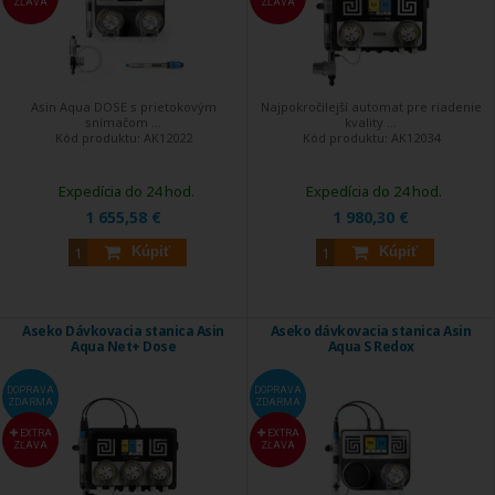
ZĽAVA
ZĽAVA
Asin Aqua DOSE s prietokovým
Najpokročilejší automat pre riadenie
snímačom ...
kvality ...
Kód produktu:
AK12022
Kód produktu:
AK12034
Expedícia do 24 hod.
Expedícia do 24 hod.
1 655,58 €
1 980,30 €
Kúpiť
Kúpiť
Aseko Dávkovacia stanica Asin
Aseko dávkovacia stanica Asin
Aqua Net+ Dose
Aqua S Redox
DOPRAVA
DOPRAVA
ZDARMA
ZDARMA
EXTRA
EXTRA
ZĽAVA
ZĽAVA