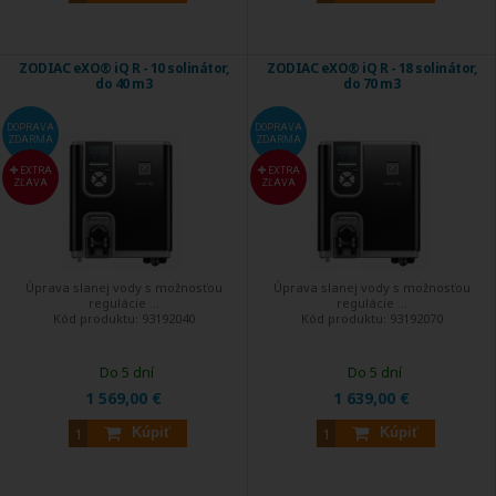
ZODIAC eXO® iQ R - 10 solinátor,
ZODIAC eXO® iQ R - 18 solinátor,
do 40 m3
do 70 m3
DOPRAVA
DOPRAVA
ZDARMA
ZDARMA
EXTRA
EXTRA
ZĽAVA
ZĽAVA
Úprava slanej vody s možnosťou
Úprava slanej vody s možnosťou
regulácie ...
regulácie ...
Kód produktu:
93192040
Kód produktu:
93192070
Do 5 dní
Do 5 dní
1 569,00 €
1 639,00 €
Kúpiť
Kúpiť