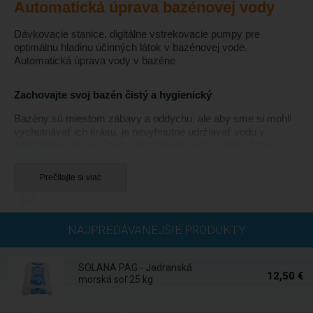
Automatická úprava bazénovej vody
Dávkovacie stanice, digitálne vstrekovacie pumpy pre
optimálnu hladinu účinných látok v bazénovej vode.
Automatická úprava vody v bazéne
Zachovajte svoj bazén čistý a hygienický
Bazény sú miestom zábavy a oddychu, ale aby sme si mohli
vychutnávať ich krásu, je nevyhnutné udržiavať vodu v
optimálnom stave. Úprava bazénovej vody zahŕňa rôzne
procesy a technológie, medzi ktorými sú dávkovacie stanice a
digitálne vstrekovacie pumpy nevyhnutnými nástrojmi pre
Prečítajte si viac
dosiahnutie kvalitnej vody.
Kvalita vody v bazéne je kľúčovým faktorom pre bezpečnosť
a pohodlie plavcov. Voda musí byť nielen čistá, ale aj
Skladom
NAJPREDÁVANEJŠIE PRODUKTY
hygienicky nezávadná. Pre dosiahnutie tohto cieľa je potrebné
udržiavať chemickú rovnováhu v bazénovej vode. Tento
proces môže byť komplikovaný, ale moderné dávkovacie
SOLANA PAG - Jadranská
stanice a digitálne vstrekovacie pumpy robia túto úlohu
12,50 €
morská soľ 25 kg
jednoduchšou a efektívnejšou.
Expedícia do 24
hod.
Dávkovacie stanice sú zariadenia navrhnuté tak, aby