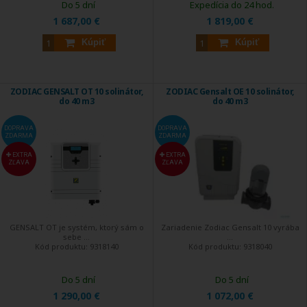
Do 5 dní
Expedícia do 24 hod.
1 687,00 €
1 819,00 €
Kúpiť
Kúpiť
ZODIAC GENSALT OT 10 solinátor,
ZODIAC Gensalt OE 10 solinátor,
do 40 m3
do 40 m3
DOPRAVA
DOPRAVA
ZDARMA
ZDARMA
EXTRA
EXTRA
ZĽAVA
ZĽAVA
GENSALT OT je systém, ktorý sám o
Zariadenie Zodiac Gensalt 10 vyrába
sebe ...
...
Kód produktu:
9318140
Kód produktu:
9318040
Do 5 dní
Do 5 dní
1 290,00 €
1 072,00 €