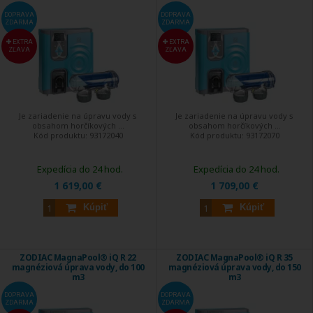
DOPRAVA
DOPRAVA
ZDARMA
ZDARMA
EXTRA
EXTRA
ZĽAVA
ZĽAVA
Je zariadenie na úpravu vody s
Je zariadenie na úpravu vody s
obsahom horčíkových ...
obsahom horčíkových ...
Kód produktu:
93172040
Kód produktu:
93172070
Expedícia do 24 hod.
Expedícia do 24 hod.
1 619,00 €
1 709,00 €
Kúpiť
Kúpiť
ZODIAC MagnaPool® iQ R 22
ZODIAC MagnaPool® iQ R 35
magnéziová úprava vody, do 100
magnéziová úprava vody, do 150
m3
m3
DOPRAVA
DOPRAVA
ZDARMA
ZDARMA