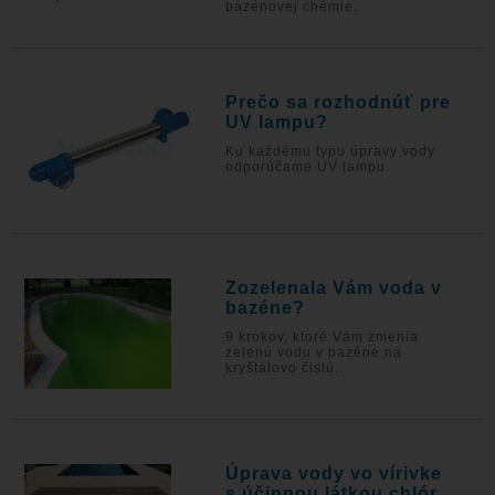
bazénovej chémie.
Prečo sa rozhodnúť pre
UV lampu?
Ku každému typu úpravy vody
odporúčame UV lampu.
Zozelenala Vám voda v
bazéne?
9 krokov, ktoré Vám zmenia
zelenú vodu v bazéne na
kryštálovo čistú.
Úprava vody vo vírivke
s účinnou látkou chlór