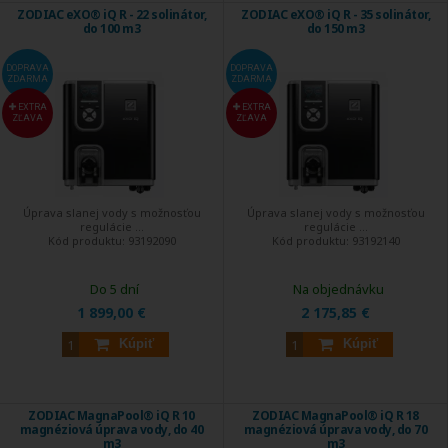
ZODIAC eXO® iQ R - 22 solinátor,
ZODIAC eXO® iQ R - 35 solinátor,
do 100 m3
do 150 m3
DOPRAVA
DOPRAVA
ZDARMA
ZDARMA
EXTRA
EXTRA
ZĽAVA
ZĽAVA
Úprava slanej vody s možnosťou
Úprava slanej vody s možnosťou
regulácie ...
regulácie ...
Kód produktu:
93192090
Kód produktu:
93192140
Do 5 dní
Na objednávku
1 899,00 €
2 175,85 €
Kúpiť
Kúpiť
ZODIAC MagnaPool® iQ R 10
ZODIAC MagnaPool® iQ R 18
magnéziová úprava vody, do 40
magnéziová úprava vody, do 70
m3
m3