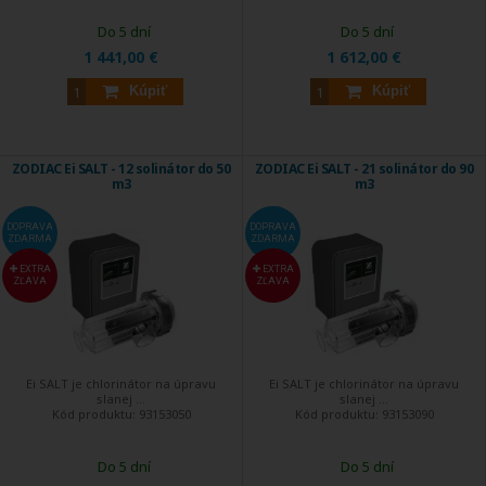
Do 5 dní
Do 5 dní
1 441,00 €
1 612,00 €
Kúpiť
Kúpiť
ZODIAC Ei SALT - 12 solinátor do 50
ZODIAC Ei SALT - 21 solinátor do 90
m3
m3
DOPRAVA
DOPRAVA
ZDARMA
ZDARMA
EXTRA
EXTRA
ZĽAVA
ZĽAVA
Ei SALT je chlorinátor na úpravu
Ei SALT je chlorinátor na úpravu
slanej ...
slanej ...
Kód produktu:
93153050
Kód produktu:
93153090
Do 5 dní
Do 5 dní