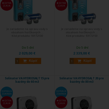
EXTRA
EXTRA
ZĽAVA
ZĽAVA
Je zariadenie na úpravu vody s
Je zariadenie na úpravu vody s
obsahom horčíkových ...
obsahom horčíkových ...
Kód produktu:
93172100
Kód produktu:
93172150
Do 5 dní
Do 5 dní
2 029,00 €
2 339,00 €
Kúpiť
Kúpiť
Solinator VA HYDROSALT 15 pre
Solinator VA HYDROSALT 20 pre
bazény do 60 m3
bazény do 80 m3
DOPRAVA
DOPRAVA
ZDARMA
ZDARMA
EXTRA
EXTRA
ZĽAVA
ZĽAVA