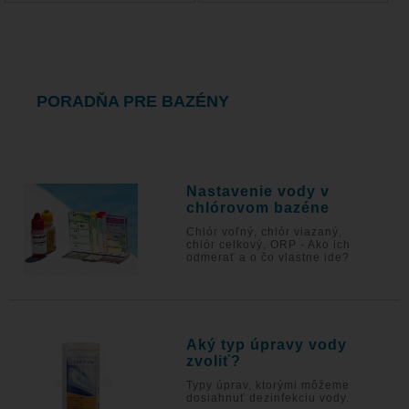
PORADŇA PRE BAZÉNY
Nastavenie vody v
chlórovom bazéne
Chlór voľný, chlór viazaný,
chlór celkový, ORP - Ako ich
odmerať a o čo vlastne ide?
Aký typ úpravy vody
zvoliť?
Typy úprav, ktorými môžeme
dosiahnuť dezinfekciu vody.