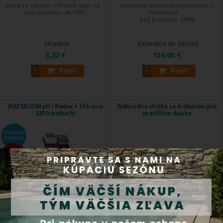
Zátka so závitom 1/4" slúži napr. na ...
Umožňuje ovládanie maximálne 15
Kód produktu:
AK13082
reflektorov. ...
Kód produktu:
41988
Skladom
Expedícia do 24 hod.
3,22 €
156,00 €
Kúpiť
Kúpiť
WATERCOM pH / Redox + filtrácia
Náhradná vložka so šróbením pre
S610 (vzduch)
predfilter Aseko
DOPRAVA
ZDARMA
EXTRA
ZĽAVA
Watercom predstavuje kompaktný,
Originálny náhradný diel pre
priestorovo ...
dávkovacie ...
Kód produktu:
D013340100
Kód produktu:
AK13190-1