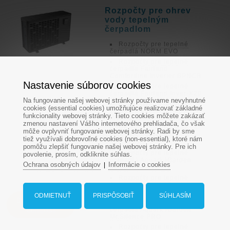
Rozpočty pre ohrev
vody tepelným
čerpadlom
Rozpočty pre tepelné
čerpadlá NORM EVO
Rozpočty pre tepelné
čerpadlá Fairland
Comfortline Inverter BPNCR
Nastavenie súborov cookies
Rozpočty pre tepelné
čerpadlá Fairland Inver-X20
Na fungovanie našej webovej stránky používame nevyhnutné
Rozpočty pre tepelné
cookies (essential cookies) umožňujúce realizovať základné
čerpadlá Fairland Rapid
funkcionality webovej stránky. Tieto cookies môžete zakázať
Inver-X
zmenou nastavení Vášho internetového prehliadača, čo však
Rozpočty pre tepelné
môže ovplyvniť fungovanie webovej stránky. Radi by sme
čerpadlá Fairland Rapid
tiež využívali dobrovoľné cookies (non-essential), ktoré nám
Inverter RIC
pomôžu zlepšiť fungovanie našej webovej stránky. Pre ich
Rozpočty pre tepelné
povolenie, prosím, odkliknite súhlas.
čerpadlá Aquark iGarden
Ochrana osobných údajov
Informácie o cookies
|
Mr.Silence
Rozpočty pre tepelné
čerpadlá Aquark iGarden
Mr.Silence 30
ODMIETNUŤ
PRISPÔSOBIŤ
SÚHLASÍM
Dopyt na bazén
Rozpočty pre tepelné
čerpadlá Aquark iGarden
Compass
Mr.Silence PRO
Rozpočty pre tepelné