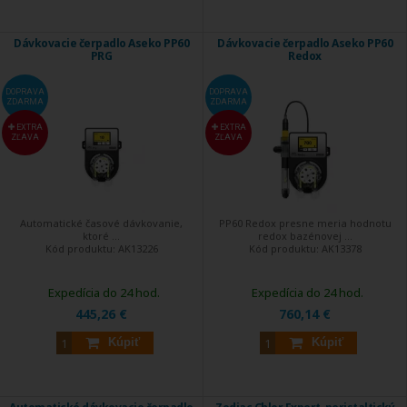
Dávkovacie čerpadlo Aseko PP60
Dávkovacie čerpadlo Aseko PP60
PRG
Redox
DOPRAVA
DOPRAVA
ZDARMA
ZDARMA
EXTRA
EXTRA
ZĽAVA
ZĽAVA
Automatické časové dávkovanie,
PP60 Redox presne meria hodnotu
ktoré ...
redox bazénovej ...
Kód produktu:
AK13226
Kód produktu:
AK13378
Expedícia do 24 hod.
Expedícia do 24 hod.
445,26 €
760,14 €
Kúpiť
Kúpiť