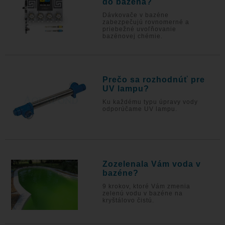
do bazéna?
Dávkovače v bazéne
zabezpečujú rovnomerné a
priebežné uvoľňovanie
bazénovej chémie.
Prečo sa rozhodnúť pre
UV lampu?
Ku každému typu úpravy vody
odporúčame UV lampu.
Zozelenala Vám voda v
bazéne?
9 krokov, ktoré Vám zmenia
zelenú vodu v bazéne na
kryštálovo čistú.