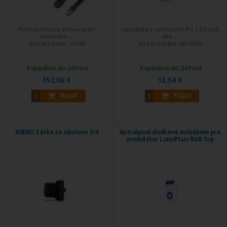
Príslušenstvo k dávkovacím
Upchávka s rozmerom PG 13,5 slúži
staniciam ...
ako ...
Kód produktu:
21538
Kód produktu:
AK12033
Expedícia do 24 hod.
Expedícia do 24 hod.
152,00 €
13,54 €
Kúpiť
Kúpiť
ASEKO Zátka so závitom 1/4
Astralpool dialkové ovládanie pre
modulátor LumiPLus RGB Top