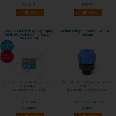
15,41 €
6,67 €
Kúpiť
Kúpiť
Aseko Externý dotykový displej
Držiak sondy Hidroten - 3/4´´ - 1/2´´
(ASIN AQUA Net, Home, Oxygen,
(12mm)
Salt a Profi)
DOPRAVA
ZDARMA
EXTRA
ZĽAVA
Externý dotykový displej vhodný pre
Tento držiak umožňuje bezpečné a
ASIN AQUA ...
stabilné ...
Kód produktu:
AK12048
Kód produktu:
S99001004500
Do 5 dní
Expedícia do 24 hod.
730,80 €
9,90 €