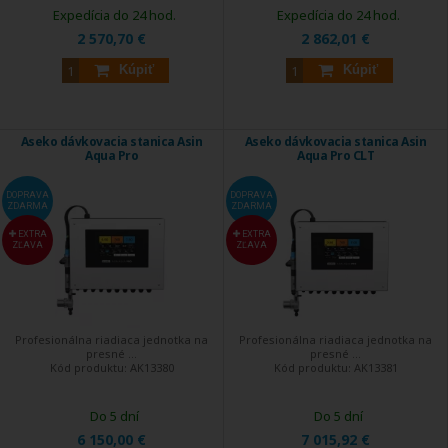
Expedícia do 24 hod.
Expedícia do 24 hod.
2 570,70 €
2 862,01 €
Kúpiť
Kúpiť
Aseko dávkovacia stanica Asin
Aseko dávkovacia stanica Asin
Aqua Pro
Aqua Pro CLT
DOPRAVA
DOPRAVA
ZDARMA
ZDARMA
EXTRA
EXTRA
ZĽAVA
ZĽAVA
Profesionálna riadiaca jednotka na
Profesionálna riadiaca jednotka na
presné ...
presné ...
Kód produktu:
AK13380
Kód produktu:
AK13381
Do 5 dní
Do 5 dní
6 150,00 €
7 015,92 €