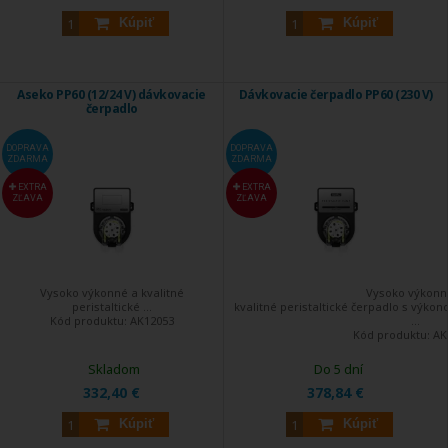
Kúpiť
Kúpiť
Aseko PP60 (12/24 V) dávkovacie
Dávkovacie čerpadlo PP60 (230 V)
čerpadlo
DOPRAVA
DOPRAVA
ZDARMA
ZDARMA
EXTRA
EXTRA
ZĽAVA
ZĽAVA
Vysoko výkonné a kvalitné
Vysoko výkonn
peristaltické ...
kvalitné peristaltické čerpadlo s výkon
Kód produktu:
AK12053
...
Kód produktu:
AK
Skladom
Do 5 dní
332,40 €
378,84 €
Kúpiť
Kúpiť