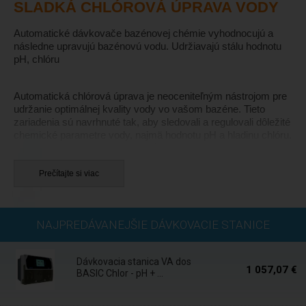
SLADKÁ CHLÓROVÁ ÚPRAVA VODY
Automatické dávkovače bazénovej chémie vyhodnocujú a
následne upravujú bazénovú vodu. Udržiavajú stálu hodnotu
pH, chlóru
Automatická chlórová úprava je neoceniteľným nástrojom pre
udržanie optimálnej kvality vody vo vašom bazéne. Tieto
zariadenia sú navrhnuté tak, aby sledovali a regulovali dôležité
chemické parametre vody, najmä hodnotu pH a hladinu chlóru.
Ich hlavným cieľom je udržiavať konzistentnú a hygienicky
bezpečnú bazénovú vodu bez potreby pravidelného
manuálneho zásahu majiteľa bazéna.
Prečítajte si viac
Jedným z hlavných aspektov, ktorý automatické dávkovače
bazénovej chémie sledujú, je hodnota
pH v bazéne
. Správna
Expedícia do 24
hodnota pH je kľúčovým faktorom pre zachovanie kvality
NAJPREDÁVANEJŠIE DÁVKOVACIE STANICE
hod.
bazénovej vody. Ak je pH mimo optimálneho rozsahu, môže to
viesť k rôznym problémom, ako sú podráždená koža,
začervenanie očí a nepriaznivý vplyv na funkciu bazénovej
Dávkovacia stanica VA dos
1 057,07 €
BASIC Chlor - pH + ...
techniky. Automatický dávkovač má senzory, ktoré monitorujú
Skladom
pH hodnotu a následne pridávajú potrebné množstvo pH
regulátora, aby sa udržala žiaduca hodnota.