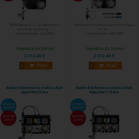
ASIN Aqua S CLF je dávkovací
Dávkovacia stanica Aseko Asin Aqua
automat vybavený ...
CLF je ...
Kód produktu:
AK12054
Kód produktu:
AK12001
Expedícia do 24 hod.
Expedícia do 24 hod.
2 312,40 €
2 312,40 €
Kúpiť
Kúpiť
Aseko Dávkovacia stanica Asin
Aseko Dávkovacia stanica Asin
Aqua Net Dose
Aqua Net+ Dose
DOPRAVA
DOPRAVA
ZDARMA
ZDARMA
EXTRA
EXTRA
ZĽAVA
ZĽAVA