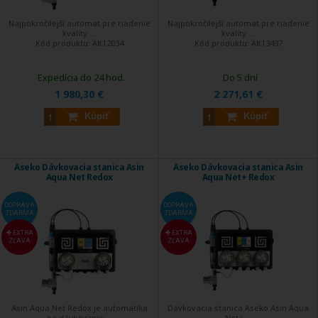
Najpokročilejší automat pre riadenie
Najpokročilejší automat pre riadenie
kvality ...
kvality ...
Kód produktu:
AK12034
Kód produktu:
AK13437
Expedícia do 24 hod.
Do 5 dní
1 980,30 €
2 271,61 €
Kúpiť
Kúpiť
Aseko Dávkovacia stanica Asin
Aseko Dávkovacia stanica Asin
Aqua Net Redox
Aqua Net+ Redox
DOPRAVA
DOPRAVA
ZDARMA
ZDARMA
EXTRA
EXTRA
ZĽAVA
ZĽAVA
Asin Aqua Net Redox je automatika
Dávkovacia stanica Aseko Asin Aqua
na dávkovanie ...
Net+ ...