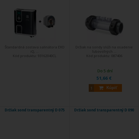
Štandardná zostava salinátora EXO
Držiak na sondy slúži na osadenie
iQ, ...
ľubovoľných ...
Kód produktu:
93162040CL
Kód produktu:
087406
Do 5 dní
51,66 €
Kúpiť
Držiak sond transparentný D 075
Držiak sond transparentný D 090