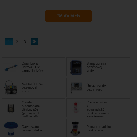
36 ďalších
1
2
3
Doplnková
Slaná úprava
úprava - UV
bazénovej
lampy, ionizéry
vody
Sladká úprava
Úprava vody
bazénovej
bez chlóru
vody
Ostatné
Príslušenstvo
automatické
k
dávkovače
automatickým
(pH, algicíd,
dávkovačom a
vločkovač)
salinátorom
Dávkovače
Poloautomatické
pevných látok
dávkovače