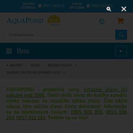
BAZÉNY
ESHOP
0907 545479
0905 500955
COMPASS
INFOLINKA
Menu
►
NASPÄŤ
⋮
ÚVOD
/
BAZÉNY ESHOP
/
SLADKÁ CHLÓROVÁ ÚPRAVA VODY
AQUAPOND - prijateľné ceny,
výrazné zľavy pri
nákupe nad 300€
. Stačí vložiť tovar do košíka a podľa
výšky nákupu sa vypočíta výška zľavy. Čím väčší
nákup, tým väčšia zľava. Ceny dohodou! Informujte
sa na telefónnych číslach:
0905 500 955
,
0915 696
394
,
0917 412 193
. Tešíme sa na Vás!