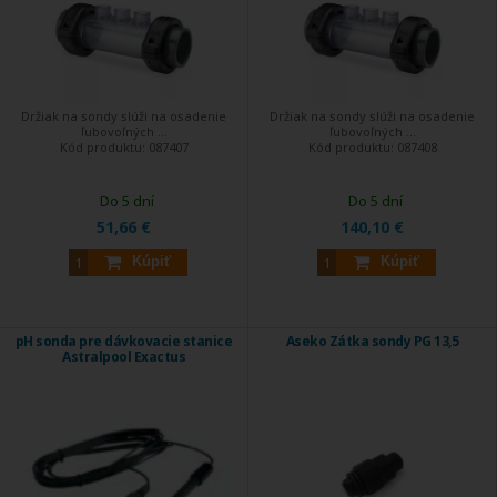
Držiak na sondy slúži na osadenie
Držiak na sondy slúži na osadenie
ľubovoľných ...
ľubovoľných ...
Kód produktu:
087407
Kód produktu:
087408
Do 5 dní
Do 5 dní
51,66 €
140,10 €
Kúpiť
Kúpiť
pH sonda pre dávkovacie stanice
Aseko Zátka sondy PG 13,5
Astralpool Exactus