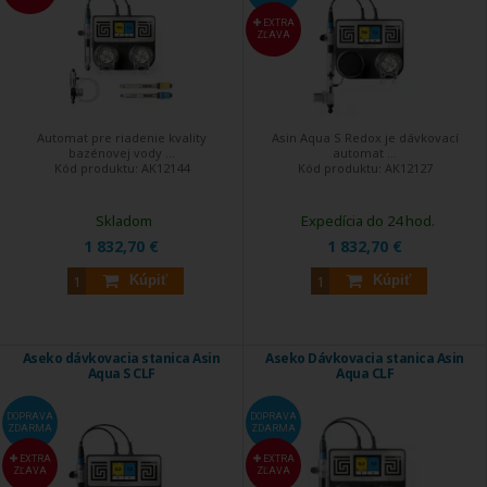
EXTRA
ZĽAVA
Automat pre riadenie kvality
Asin Aqua S Redox je dávkovací
bazénovej vody ...
automat ...
Kód produktu:
AK12144
Kód produktu:
AK12127
Skladom
Expedícia do 24 hod.
1 832,70 €
1 832,70 €
Kúpiť
Kúpiť
Aseko dávkovacia stanica Asin
Aseko Dávkovacia stanica Asin
Aqua S CLF
Aqua CLF
DOPRAVA
DOPRAVA
ZDARMA
ZDARMA
EXTRA
EXTRA
ZĽAVA
ZĽAVA