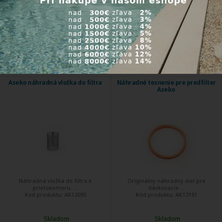
Do 5 dní
Skladom
5 728,57 €
38,11 €
Kúpiť
Kúpiť
Aseko náhradná vložka do filtra
Náhradné tesnenie pre predfilter
Aseko
Náhradná vložka do filtra k
Originálny náhradný diel pre
prietokomeru. ...
dávkovacie ...
Kód produktu:
AK12095
Kód produktu:
AK13191
Skladom
Skladom