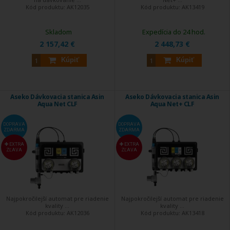
Kód produktu:
AK12035
Kód produktu:
AK13419
Skladom
Expedícia do 24 hod.
2 157,42 €
2 448,73 €
Kúpiť
Kúpiť
Aseko Dávkovacia stanica Asin
Aseko Dávkovacia stanica Asin
Aqua Net CLF
Aqua Net+ CLF
DOPRAVA
DOPRAVA
ZDARMA
ZDARMA
EXTRA
EXTRA
ZĽAVA
ZĽAVA
Najpokročilejší automat pre riadenie
Najpokročilejší automat pre riadenie
kvality ...
kvality ...
Kód produktu:
AK12036
Kód produktu:
AK13418