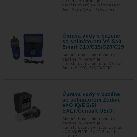
bazéne, v ktorom je
nainštalovaný solinátor Aseko
Asin Aqua SALT Redox vs?
Úprava vody v bazéne
so solinátorom VA Salt
Smart C10/C15/C20/C25
Ako ošetrovať slanú vodu v
bazéne, v ktorom je
nainštalovaný solinátor VA Salt
Smart C10/C15/C20/C25?
Úprava vody v bazéne
so solinátorom Zodiac
eXO IQ/Ei2/Ei
SALT/Gensalt OE/OT
Ako ošetrovať slanú vodu v
bazéne, v ktorom je
nainštalovaný solinátor Zodiac
eXO IQ/Ei2/Ei SALT/Gensalt
OE/OT?