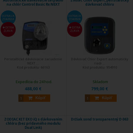
Automatické dávkovacie čerpadlo
Zodiac Chlor Expert, peristaltický
na chlór Control Basic Rx NEXT
dávkovač chlóru
DOPRAVA
DOPRAVA
ZDARMA
ZDARMA
EXTRA
EXTRA
ZĽAVA
ZĽAVA
Peristaltické dávkovacie zariadenie
Dávkovač Chlor Expert automaticky
NEXT ...
riadi ...
Kód produktu:
66163
Kód produktu:
954910
Expedícia do 24 hod.
Skladom
488,00 €
799,00 €
Kúpiť
Kúpiť
ZODIAC KIT EXO iQ s dávkovaním
Držiak sond transparentný D 063
chlóru (bez prídavného modulu
Dual Link)