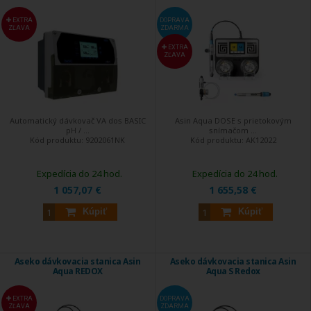
Celkovo automatická chlórová úprava je dôležitým
EXTRA
DOPRAVA
príslušenstvom pre majiteľov bazénov, ktoré zabezpečuje, že
ZĽAVA
ZDARMA
voda je vždy v optimálnom stave pre plávanie a zábavu, a
EXTRA
zároveň uľahčuje údržbu a znižuje náklady.
ZĽAVA
Automatický dávkovač VA dos BASIC
Asin Aqua DOSE s prietokovým
pH / ...
snímačom ...
Kód produktu:
9202061NK
Kód produktu:
AK12022
Expedícia do 24 hod.
Expedícia do 24 hod.
1 057,07 €
1 655,58 €
Kúpiť
Kúpiť
Aseko dávkovacia stanica Asin
Aseko dávkovacia stanica Asin
Aqua REDOX
Aqua S Redox
EXTRA
DOPRAVA
ZĽAVA
ZDARMA