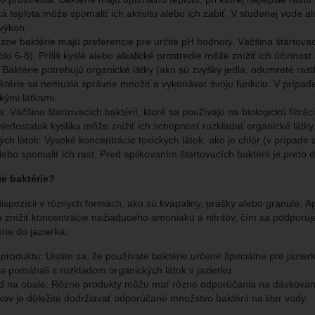
á teplota môže spomaliť ich aktivitu alebo ich zabiť. V studenej vode a
výkon.
zne baktérie majú preferencie pre určité pH hodnoty. Väčšina štartovac
lo 6-8). Príliš kyslé alebo alkalické prostredie môže znížiť ich účinnosť.
 Baktérie potrebujú organické látky (ako sú zvyšky jedla, odumreté rastli
baktérie sa nemusia správne množiť a vykonávať svoju funkciu. V prípa
ckými látkami.
a: Väčšina štartovacích baktérií, ktoré sa používajú na biologickú filt
 Nedostatok kyslíka môže znížiť ich schopnosť rozkladať organické látky
ých látok: Vysoké koncentrácie toxických látok, ako je chlór (v prípade
lebo spomaliť ich rast. Pred aplikovaním štartovacích baktérií je preto 
ie baktérie?
dispozícii v rôznych formách, ako sú kvapaliny, prášky alebo granule. A
iu a znížiť koncentrácie nežiaduceho amoniaku a nitritov, čím sa podpor
rie do jazierka:
roduktu: Uistite sa, že používate baktérie určené špeciálne pre jazierk
a pomáhali s rozkladom organických látok v jazierku.
od na obale: Rôzne produkty môžu mať rôzne odporúčania na dávkovanie
kov je dôležité dodržiavať odporúčané množstvo baktérií na liter vody.