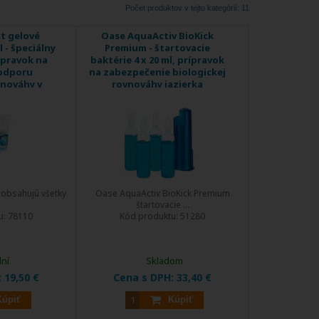
Počet produktov v tejto kategórií: 11
t gelové
Oase AquaActiv BioKick
l - špeciálny
Premium - štartovacie
ípravok na
baktérie 4 x 20 ml, prípravok
podporu
na zabezpečenie biologickej
vnováhy v
rovnováhy jazierka
u
é obsahujú všetky
Oase AquaActiv BioKick Premium
štartovacie ...
u:
78110
Kód produktu:
51280
dní
Skladom
:
19,50 €
Cena s DPH:
33,40 €
Kúpiť
Kúpiť