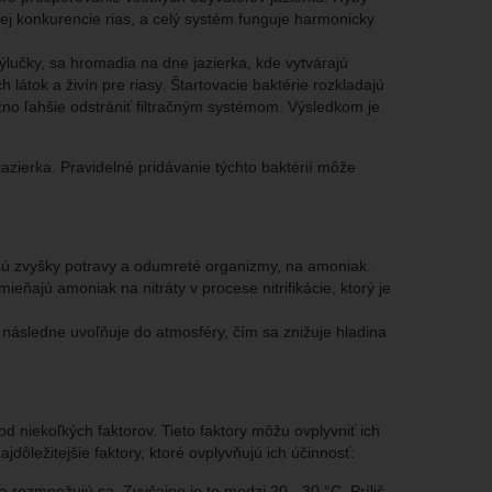
nej konkurencie rias, a celý systém funguje harmonicky
ýlučky, sa hromadia na dne jazierka, kde vytvárajú
 látok a živín pre riasy. Štartovacie baktérie rozkladajú
žno ľahšie odstrániť filtračným systémom. Výsledkom je
jazierka. Pravidelné pridávanie týchto baktérií môže
 sú zvyšky potravy a odumreté organizmy, na amoniak.
mieňajú amoniak na nitráty v procese nitrifikácie, ktorý je
a následne uvoľňuje do atmosféry, čím sa znižuje hladina
 od niekoľkých faktorov. Tieto faktory môžu ovplyvniť ich
jdôležitejšie faktory, ktoré ovplyvňujú ich účinnosť:
 a rozmnožujú sa. Zvyčajne je to medzi 20 - 30 °C. Príliš