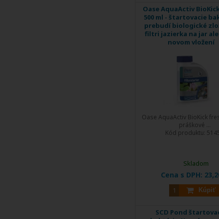
Oase AquaActiv BioKick
500 ml - štartovacie ba
prebudí biologické zlo
filtri jazierka na jar al
novom vložení
Oase AquaActiv BioKick fres
práškové ...
Kód produktu:
514
Skladom
Cena s DPH:
23,2
Kúpiť
SCD Pond štartova