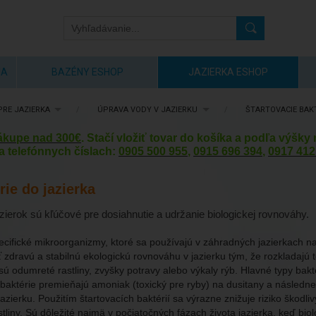
IA
BAZÉNY ESHOP
JAZIERKA ESHOP
RE JAZIERKA
/
ÚPRAVA VODY V JAZIERKU
/
ŠTARTOVACIE BAKT
nákupe nad 300€
. Stačí vložiť tovar do košíka a podľa výšk
a telefónnych číslach:
0905 500 955
,
0915 696 394
,
0917 412
rie do jazierka
azierok sú kľúčové pre dosiahnutie a udržanie biologickej rovnováhy.
ecifické mikroorganizmy, ktoré sa používajú v záhradných jazierkach na
 zdravú a stabilnú ekologickú rovnováhu v jazierku tým, že rozkladajú to
ú odumreté rastliny, zvyšky potravy alebo výkaly rýb. Hlavné typy bakté
to baktérie premieňajú amoniak (toxický pre ryby) na dusitany a násled
azierku. Použitím štartovacích baktérií sa výrazne znižuje riziko škodli
liny. Sú dôležité najmä v počiatočných fázach života jazierka, keď biolog