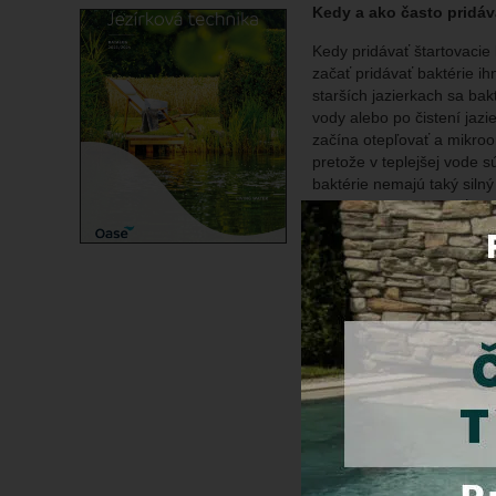
Kedy a ako často pridá
Kedy pridávať štartovacie 
začať pridávať baktérie ih
starších jazierkach sa bak
vody alebo po čistení jazi
začína otepľovať a mikroo
pretože v teplejšej vode s
baktérie nemajú taký silný
Ako často ich pridávať? T
pár dní počas prvých týždň
potreby, najmä pri problém
pretože nesprávne dávkov
vody alebo na filtračné m
Pravidelná aplikác
optimálnej úrovni
Po udalostiach: B
zime, kedy teplot
Používanie startovacích ba
v jazierku. Tieto baktérie
všetky vodné organizmy.