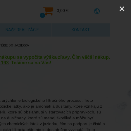
0,00 €
0
NAŠE REALIZÁCIE
KONTAKT
ÉRIE DO JAZIERKA
y nákupu sa vypočíta výška zľavy. Čím väčší nákup,
 193
. Tešíme sa na Vás!
 urýchlenie biologického filtračného procesu. Tieto
xické látky, ako je amoniak a dusitany, ktoré vznikajú z
rií, ktoré sú obsiahnuté v štartovacích prípravkoch, sú
ne na dusičnany, ktoré sú menej škodlivé a môžu byť
vých chemických látok v jazierku, čím sa podporuje čistá a
ická filtrácia ešte nie je dostatočne vyvinutá. Tieto