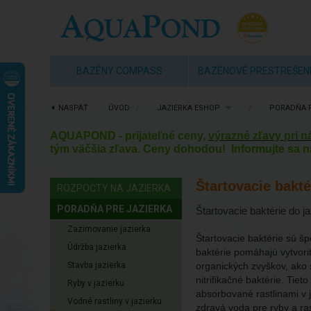
BAZÉNY COMPASS
BAZÉNOVÉ PRESTREŠEN
NASPÄŤ
⋮
ÚVOD
/
JAZIERKA ESHOP
/
PORADŇA P
AQUAPOND - prijateľné ceny,
výrazné zľavy pri 
tým väčšia zľava. Ceny dohodou! Informujte sa n
Štartovacie bakté
ROZPOČTY NA JAZIERKA
PORADŇA PRE JAZIERKA
Štartovacie baktérie do j
Zazimovanie jazierka
Štartovacie baktérie sú šp
Údržba jazierka
baktérie pomáhajú vytvoriť
Stavba jazierka
organických zvyškov, ako s
nitrifikačné baktérie. Tie
Ryby v jazierku
absorbované rastlinami v j
Vodné rastliny v jazierku
zdravá voda pre ryby a rast