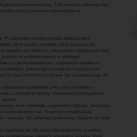
biologicky aktívnou biomasou. Túto biomasu potrebuje filter,
kačného cyklu prispieva k stabilnejšiemu a
cie. Po napustení nového jazierka alebo pri jeho
aktérie, ktoré dokážu okamžite začať pracovať. Ich
o je zásadné pre efektívne odbúravanie odpadových látok.
jazierka na osídlenie rybami a rastlinami.
iaku (z rybích exkrementov, organických zvyškov a
ikačné baktérie, premieňajú amoniak na menej toxické
ré by inak mohli ohroziť zdravie rýb, a zabezpečuje, že
že odbúravajú nadbytočné živiny, ako sú fosfáty a
e vody a estetické problémy. Odstránením prebytočných
 jazierku.
entrácia živín v dôsledku organického odpadu, slnečného
láčajú rozmnožovanie rias. To pomáha predchádzať
u v jazierku, čím vytvárajú podmienky, v ktorých sú riasy
 organizmy, od rýb až po mikroorganizmy a rastliny.
re prosperovanie všetkých obyvateľov jazierka. Ryby