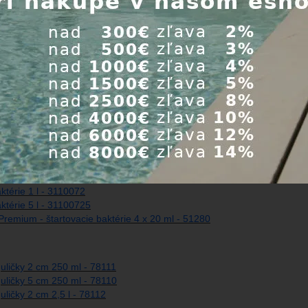
ie
00 ml - štartovacie baktérie do filtra - 51455
00 ml - štartovacie baktérie do filtra - 51456
l - štartovacie baktérie do filtra - 50939
resh 500 ml - štartovacie baktérie - 51457
are 2 l - štartovacie baktérie - 51288
térie 1 l - 3110072
ktérie 5 l - 31100725
remium - štartovacie baktérie 4 x 20 ml - 51280
ličky 2 cm 250 ml - 78111
ličky 5 cm 250 ml - 78110
ličky 2 cm 2,5 l - 78112