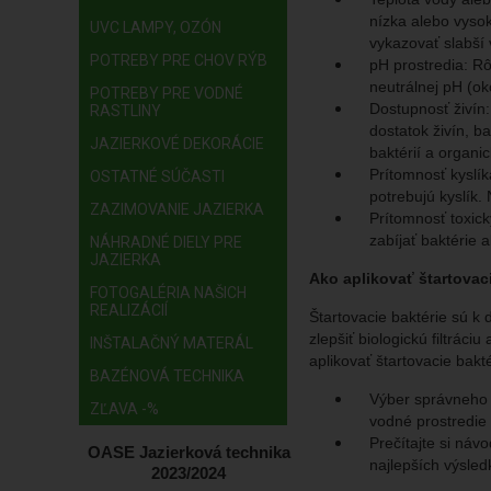
nízka alebo vysok
UVC LAMPY, OZÓN
vykazovať slabší 
POTREBY PRE CHOV RÝB
pH prostredia: Rô
neutrálnej pH (oko
POTREBY PRE VODNÉ
Dostupnosť živín:
RASTLINY
dostatok živín, 
JAZIERKOVÉ DEKORÁCIE
baktérií a organi
Prítomnosť kyslík
OSTATNÉ SÚČASTI
potrebujú kyslík.
ZAZIMOVANIE JAZIERKA
Prítomnosť toxick
zabíjať baktérie a
NÁHRADNÉ DIELY PRE
JAZIERKA
Ako aplikovať štartovac
FOTOGALÉRIA NAŠICH
REALIZÁCIÍ
Štartovacie baktérie sú k 
zlepšiť biologickú filtrác
INŠTALAČNÝ MATERÁL
aplikovať štartovacie bakté
BAZÉNOVÁ TECHNIKA
Výber správneho p
ZĽAVA -%
vodné prostredie 
Prečítajte si náv
OASE Jazierková technika
najlepších výsled
2023/2024