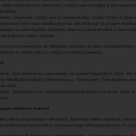
a vyššiu odolnosť voči chorobám, rastliny rastú bujnejšie a bez nadmer
ej údržby.
ntov: Organické zvyšky, ako sú spadnuté listy, zvyšky krmiva a rybie v
sediment nielen kazí estetiku jazierka, ale môže byť aj zdrojom toxických
ateriály na jednoduchšie zlúčeniny, ktoré sú menej škodlivé a ktoré mo
nej práce pri čistení jazierka.
érií je preto investíciou do dlhodobo zdravého a ľahko udržiavateľného 
émom a zlepšiť celkový vzhľad a funkčnosť jazierka.
ií
érie: Tieto baktérie sa zameriavajú na rozklad organických látok, ako
rie: Nitrifikačné baktérie (Nitrosomonas, Nitrobacter): Tieto baktérie pre
nie vody.
ktérie: Tieto baktérie sú schopné premeniť dusičnany na dusík, ktorý s
erku.
ujúce efektivitu baktérií
térií, ktoré sa používajú v akváriách, jazierkach alebo septikoch, závisí
ne kolonizovať prostredie a vykonávať svoju biologickú funkciu. Tu sú na
o prostredia: Baktérie majú optimálnu teplotu, pri ktorej najlepšie rastú