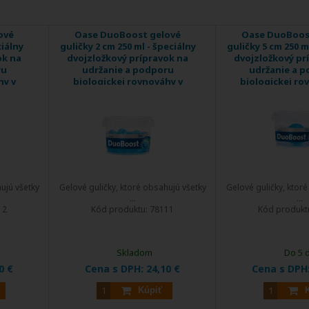
ové
Oase DuoBoost gelové
Oase DuoBoos
ciálny
guličky 2 cm 250 ml - špeciálny
guličky 5 cm 250 m
ok na
dvojzložkový prípravok na
dvojzložkový pr
ru
udržanie a podporu
udržanie a 
hy v
biologickej rovnováhy v
biologickej ro
jazierku
jazierk
ujú všetky
Gelové guličky, ktoré obsahujú všetky
Gelové guličky, ktor
...
...
12
Kód produktu:
78111
Kód produkt
Skladom
Do 5 
0 €
Cena s DPH:
24,10 €
Cena s DPH
Kúpiť