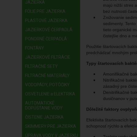
JAZIERKA
majú nižší stres 
FÓLIE PRE JAZIERKA
bez nutnosti čast
Znižovanie sedime
PLASTOVÉ JAZIERKA
sedimenty. Tento 
JAZIERKOVÉ ČERPADLÁ
tieto organické m
čistejšie dno a me
PONORNÉ ČERPADLÁ
Použitie štartovacích bakt
FONTÁNY
predchádzať mnohým probl
JAZIERKOVÉ FILTRÁCIE
Typy štartovacích baktér
FILTRAČNÉ SETY
Amonifikačné bakt
FILTRAČNÉ MATERIÁLY
Nitrifikačné bakté
VODOPÁDY, POTÔČIKY
zásadný pre čiste
Denitrifikačné ba
OSVETLENIE a ELEKTRIKA
dusičnanov v jazi
AUTOMATICKÉ
DOPÚŠŤANIE VODY
Dôležité faktory ovplyvň
ČISTENIE JAZIERKA
Efektivita štartovacích bak
schopnosť rýchlo a efektív
SKIMMERY PRE JAZIERKA
ÚPRAVA VODY V JAZIERKU
Teplota vody aleb