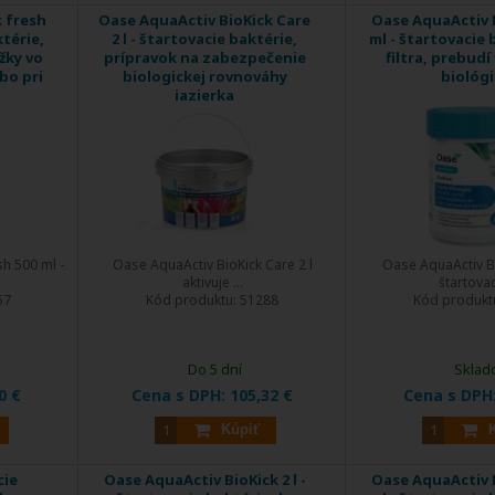
 fresh
Oase AquaActiv BioKick Care
Oase AquaActiv B
ktérie,
2 l - štartovacie baktérie,
ml - štartovacie 
žky vo
prípravok na zabezpečenie
filtra, prebudí
ebo pri
biologickej rovnováhy
biológ
jazierka
h 500 ml -
Oase AquaActiv BioKick Care 2 l
Oase AquaActiv B
aktivuje ...
štartovaci
57
Kód produktu:
51288
Kód produkt
Do 5 dní
Sklad
0 €
Cena s DPH:
105,32 €
Cena s DPH
Kúpiť
cie
Oase AquaActiv BioKick 2 l -
Oase AquaActiv B