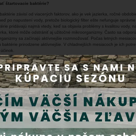
vať
štartovacie
baktérie?
baktérie závisí od viacerých faktorov, ako je vek jazierka, ročné obdobie
neď po napustení vody, pretože biologický filter ešte nefunguje správn
térie pridávajú najmä vtedy, keď sa objavia problémy s kvalitou vody, na
erka, ktoré môže odstrániť aj užitočné mikroorganizmy. Často sa odporú
rganizmy sa začínajú aktívnejšie rozmnožovať. Počas letných mesiacov
ú baktérie prirodzene aktívnejšie. V chladnejších mesiacoch je ich potr
 účinok.
o závisí od konkrétneho jazierka a problémov, ktoré sa vyskytnú. Ak je
ov, aby sa podpořila kolonizácia filtračných médií. Neskôr sa ich apli
och so znečistením vody alebo pri sezónnych zmenách teploty. Je dôleži
anie môže viesť k neefektívnemu rozkladu alebo nerovnováhe v ekosyst
édium, a to za ideálnych podmienok, ako je teplota vody medzi 10 a 30 
ia: Niektorí majitelia jazierok pridávajú baktérie pravidelne (napríklad r
.
aktérie by sa mali pridať po udalostiach, ktoré môžu narušiť rovnováhu
a vody klesá a biologická aktivita sa spomaľuje.
ktérií v jazierkach je účinný spôsob, ako zlepšiť kvalitu vody a udržiav
 pomáhajú optimalizovať biologické procesy a minimalizovať množstvo tox