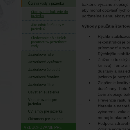
Úprava vody v jazierku
baktérie výrazne zlepšujú e
aby mohol obzvlášť rýchlo 
Štartovacie baktérie do
udržateľnejšiemu ekosysté
jazierka
Ako odstrániť riasy v
Výhody použitia štartova
jazierku?
Rýchla stabilizác
Sledovanie dôležitých
rekonštrukcii je 
parametrov jazierkovej
vody
prítomnosť v syst
Rýchlejšia stabil
Jazierkové fólie
Zníženie toxický
Jazierkové vysávače
krmiva). Tento am
Jazierkové čerpadlá
dusitany a násled
jazierko je bezpe
Jazierkové fontány
Zlepšenie kvality
Jazierkové filtre
dusičnany. Tieto 
Osvetlenie jazierka
živín zlepšujú ba
Vzduchovanie pre
Prevencia rastu 
jazierka
žiarenia a nesprá
UV lampy pre jazierka
vytvoreniu zakale
menej konkurenč
Skimmery pre jazierka
Podpora zdravého
VZDUCHOVANIE PRE
Zdravá voda zabe