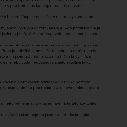
lebo v prostredí s nízkou teplotou môžu baktérie
ích baktérií funguje najlepšie v mierne kyslom alebo
ny alebo výkaly) ako zdroj energie. Ak v prostredí nie je
de jazierka je dôležité mať rovnováhu medzi množstvom
ráciu, je aerobná, čo znamená, že na správne fungovanie
. Preto je dôležité zabezpečiť dostatočnú aeráciu vody.
 akvárií a jazierok), amoniak alebo ťažké kovy, môžu
dôležité, aby voda neobsahovala tieto škodlivé látky.
plikovanie štartovacích baktérií do jazierka pomáha
uje zdravie vodného prostredia. Tu je návod, ako správne
a. Tieto baktérie sú zvyčajne navrhnuté tak, aby zvládli
 v závislosti od objemu jazierka. Pre dosiahnutie