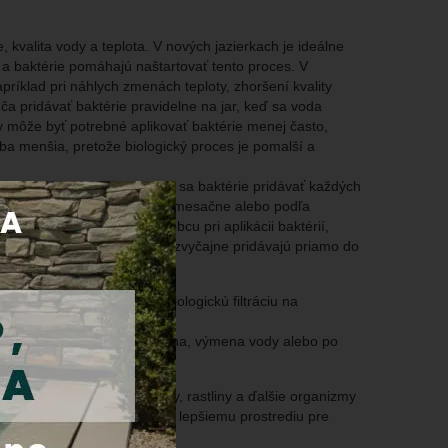
, kvalita vody a teplota. V nových jazierkach je ideálne
e a baktérie pomáhajú naštartovať tento proces. V
príklad pri náhlych zmenách teploty, zhoršení kvality
ča pridávať baktérie pravidelne na jar, keď sa voda
 môže byť potrebné aplikovať baktérie menej často,
eba menšia, pretože biologický proces je pomalší a
 jazierko novozaložené, môžu sa baktérie pridávať každých
kácia zvyčajne znižuje na raz mesačne alebo podľa
té dodržiavať pokyny výrobcu pri aplikácii baktérií,
éme jazierka. Baktérie sa zvyčajne pridávajú priamo do
°C.
az za mesiac), aby udržali biologickú filtráciu na
 v jazierku, ako je čistenie dna, výmena vody alebo po
ať zdravý ekosystém pre ryby, rastliny a ďalšie organizmy
ických látok, čo prispieva k lepšiemu prostrediu pre