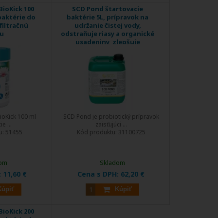
ioKick 100
SCD Pond štartovacie
baktérie do
baktérie 5L, prípravok na
 filtračnú
udržanie čistej vody,
iu
odstraňuje riasy a organické
usadeniny, zlepšuje
zdravotný stav rýb
ioKick 100 ml
SCD Pond je probiotický prípravok
e ...
zaisťujúci ...
u:
51455
Kód produktu:
31100725
om
Skladom
:
11,60 €
Cena s DPH:
62,20 €
Kúpiť
Kúpiť
ioKick 200