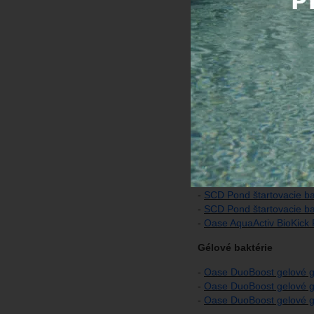
Štartovacie baktér
Naša ponuka:
Práškové baktérie
-
Oase AquaActiv BioKick 1
-
Oase AquaActiv BioKick 2
-
Oase AquaActiv BioKick 2 
-
Oase AquaActiv BioKick f
-
Oase AquaActiv BioKick C
Tekuté baktérie
-
SCD Pond štartovacie bak
-
SCD Pond štartovacie ba
-
Oase AquaActiv BioKick P
Gélové baktérie
-
Oase DuoBoost gelové gu
-
Oase DuoBoost gelové gu
-
Oase DuoBoost gelové gu