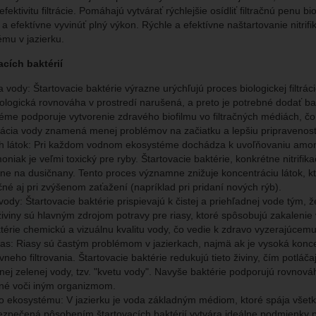
fektivitu filtrácie. Pomáhajú vytvárať rýchlejšie osídliť filtračnú penu 
a efektívne vyvinúť plný výkon. Rýchle a efektívne naštartovanie nitrifi
mu v jazierku.
cích baktérií
ia vody: Štartovacie baktérie výrazne urýchľujú proces biologickej filtrá
biologická rovnováha v prostredí narušená, a preto je potrebné dodať b
éme podporuje vytvorenie zdravého biofilmu vo filtračných médiách, č
izácia vody znamená menej problémov na začiatku a lepšiu pripravenosť 
ch látok: Pri každom vodnom ekosystéme dochádza k uvoľňovaniu amon
oniak je veľmi toxický pre ryby. Štartovacie baktérie, konkrétne nitrif
ne na dusičnany. Tento proces významne znižuje koncentráciu látok, kto
čné aj pri zvýšenom zaťažení (napríklad pri pridaní nových rýb).
 vody: Štartovacie baktérie prispievajú k čistej a priehľadnej vode tým, 
živiny sú hlavným zdrojom potravy pre riasy, ktoré spôsobujú zakaleni
ktérie chemickú a vizuálnu kvalitu vody, čo vedie k zdravo vyzerajúcemu
rias: Riasy sú častým problémom v jazierkach, najmä ak je vysoká konc
vneho filtrovania. Štartovacie baktérie redukujú tieto živiny, čím pot
nej zelenej vody, tzv. "kvetu vody". Navyše baktérie podporujú rovnováh
né voči iným organizmom.
 ekosystému: V jazierku je voda základným médiom, ktoré spája všetky
zpečená pôsobením štartovacích baktérií vytvára ideálne podmienky p