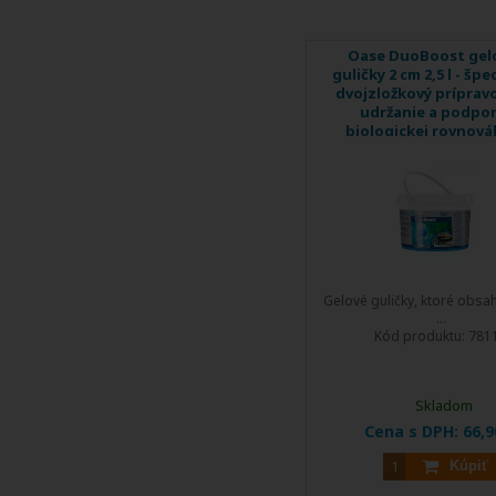
Oase DuoBoost gel
guličky 2 cm 2,5 l - špe
dvojzložkový príprav
udržanie a podpo
biologickej rovnová
jazierku
Gelové guličky, ktoré obsah
...
Kód produktu:
781
Skladom
Cena s DPH:
66,9
Kúpiť