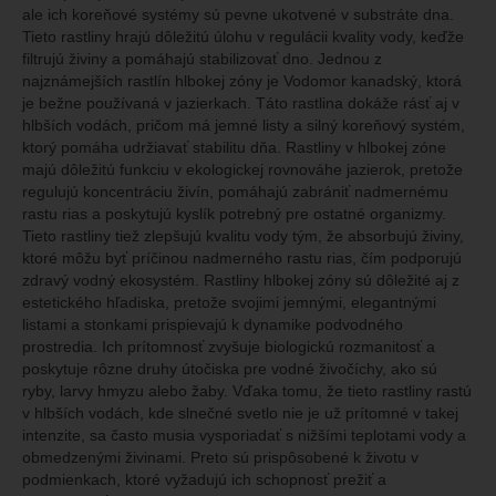
ale ich koreňové systémy sú pevne ukotvené v substráte dna.
Tieto rastliny hrajú dôležitú úlohu v regulácii kvality vody, keďže
filtrujú živiny a pomáhajú stabilizovať dno. Jednou z
najznámejších rastlín hlbokej zóny je Vodomor kanadský, ktorá
je bežne používaná v jazierkach. Táto rastlina dokáže rásť aj v
hlbších vodách, pričom má jemné listy a silný koreňový systém,
ktorý pomáha udržiavať stabilitu dňa. Rastliny v hlbokej zóne
majú dôležitú funkciu v ekologickej rovnováhe jazierok, pretože
regulujú koncentráciu živín, pomáhajú zabrániť nadmernému
rastu rias a poskytujú kyslík potrebný pre ostatné organizmy.
Tieto rastliny tiež zlepšujú kvalitu vody tým, že absorbujú živiny,
ktoré môžu byť príčinou nadmerného rastu rias, čím podporujú
zdravý vodný ekosystém. Rastliny hlbokej zóny sú dôležité aj z
estetického hľadiska, pretože svojimi jemnými, elegantnými
listami a stonkami prispievajú k dynamike podvodného
prostredia. Ich prítomnosť zvyšuje biologickú rozmanitosť a
poskytuje rôzne druhy útočiska pre vodné živočíchy, ako sú
ryby, larvy hmyzu alebo žaby. Vďaka tomu, že tieto rastliny rastú
v hlbších vodách, kde slnečné svetlo nie je už prítomné v takej
intenzite, sa často musia vysporiadať s nižšími teplotami vody a
obmedzenými živinami. Preto sú prispôsobené k životu v
podmienkach, ktoré vyžadujú ich schopnosť prežiť a