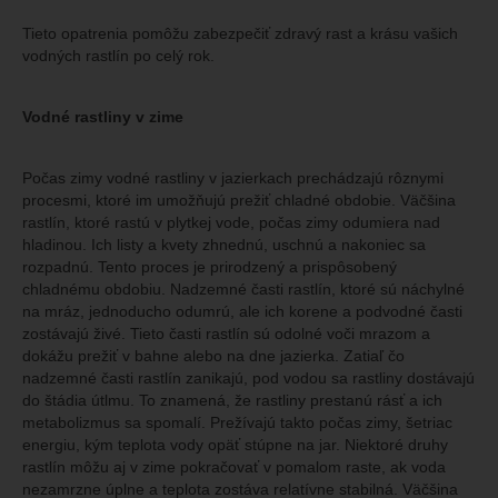
Tieto opatrenia pomôžu zabezpečiť zdravý rast a krásu vašich
vodných rastlín po celý rok.
Vodné
rastliny v zime
Počas zimy vodné rastliny v jazierkach prechádzajú rôznymi
procesmi, ktoré im umožňujú prežiť chladné obdobie. Väčšina
rastlín, ktoré rastú v plytkej vode, počas zimy odumiera nad
hladinou. Ich listy a kvety zhnednú, uschnú a nakoniec sa
rozpadnú. Tento proces je prirodzený a prispôsobený
chladnému obdobiu. Nadzemné časti rastlín, ktoré sú náchylné
na mráz, jednoducho odumrú, ale ich korene a podvodné časti
zostávajú živé. Tieto časti rastlín sú odolné voči mrazom a
dokážu prežiť v bahne alebo na dne jazierka. Zatiaľ čo
nadzemné časti rastlín zanikajú, pod vodou sa rastliny dostávajú
do štádia útlmu. To znamená, že rastliny prestanú rásť a ich
metabolizmus sa spomalí. Prežívajú takto počas zimy, šetriac
energiu, kým teplota vody opäť stúpne na jar. Niektoré druhy
rastlín môžu aj v zime pokračovať v pomalom raste, ak voda
nezamrzne úplne a teplota zostáva relatívne stabilná. Väčšina