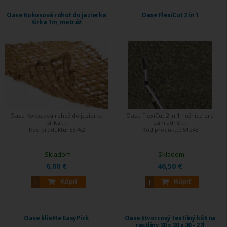
Oase Kokosová rohož do jazierka
Oase FlexiCut 2 in 1
šírka 1m, metráž
Oase Kokosová rohož do jazierka
Oase FlexiCut 2 in 1 nožnice pre
šírka ...
záhradné ...
Kód produktu:
53762
Kód produktu:
51243
Skladom
Skladom
6,00 €
46,50 €
Kúpiť
Kúpiť
Oase kliešte EasyPick
Oase štvorcový textilný kôš na
rastliny 30 x 30 x 30 - 27l