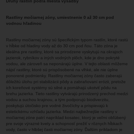
Druhy rastlín podľa miesta výsadby
Rastliny močiarnej zóny, umiestnenie 0 až 30 cm pod
vodnou hľadinou
Rastliny močiarnej zóny sú špecifickým typom rastlín, ktoré rastú
v hĺbke od hladiny vody až do 30 cm pod ňou. Táto zóna je
ideálna pre rastliny, ktoré sa prirodzene vyskytujú na okrajoch
jazierok, rybníkov a iných vodných plôch, kde je dno pokryté
vodou, ale zároveň sa neponárajú úplne. V tejto oblasti môžeme
nájsť rastliny, ktoré sú prispôsobené na vlhké, ale nie úplne
ponorené podmienky. Rastliny močiarnej zóny často zaberajú
dôležitú úlohu pri stabilizácii pôdy a zabraňovaní erózii, pretože
ich koreňové systémy sú silné a pomáhajú ukotviť pôdu na
brehu jazierka. Tieto rastliny vytvárajú prirodzený prechod medzi
vodou a suchou krajinou, a tým podporujú biodiverzitu,
poskytujú útočisko pre vodné živočíchy a prispievajú k
estetickému vzhľadu jazierka. Medzi najbežnejšie rastliny v
močiarnej zóne patrí napríklad kosatec, ktorý je veľmi obľúbený
pre svoje výrazné kvety a schopnosť prežiť v rôznych hĺbkach
vody, často v hlbšej časti močiarnej zóny. Ďalším príkladom je