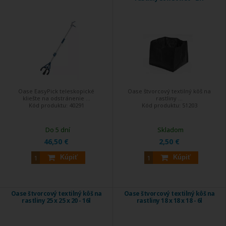
Oase EasyPick teleskopické
Oase štvorcový textilný kôš na
kliešte na odstránenie ...
rastliny ...
Kód produktu:
40291
Kód produktu:
51203
Do 5 dní
Skladom
46,50 €
2,50 €
Kúpiť
Kúpiť
Oase štvorcový textilný kôš na
Oase štvorcový textilný kôš na
rastliny 25 x 25 x 20 - 16l
rastliny 18 x 18 x 18 - 6l