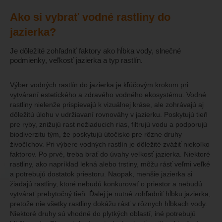
Ako si vybrať vodné rastliny do
jazierka?
Je dôležité zohľadniť faktory ako hĺbka vody, slnečné
podmienky, veľkosť jazierka a typ rastlín.
Výber vodných rastlín do jazierka je kľúčovým krokom pri
vytváraní estetického a zdravého vodného ekosystému. Vodné
rastliny nielenže prispievajú k vizuálnej kráse, ale zohrávajú aj
dôležitú úlohu v udržiavaní rovnováhy v jazierku. Poskytujú tieň
pre ryby, znižujú rast nežiaducich rias, filtrujú vodu a podporujú
biodiverzitu tým, že poskytujú útočisko pre rôzne druhy
živočíchov. Pri výbere vodných rastlín je dôležité zvážiť niekoľko
faktorov. Po prvé, treba brať do úvahy veľkosť jazierka. Niektoré
rastliny, ako napríklad lekná alebo trstiny, môžu rásť veľmi veľké
a potrebujú dostatok priestoru. Naopak, menšie jazierka si
žiadajú rastliny, ktoré nebudú konkurovať o priestor a nebudú
vytvárať prebytočný tieň. Ďalej je nutné zohľadniť hĺbku jazierka,
pretože nie všetky rastliny dokážu rásť v rôznych hĺbkach vody.
Niektoré druhy sú vhodné do plytkých oblastí, iné potrebujú