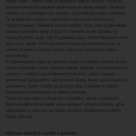
hlbšiu vodu. Okrem toho je potrebné vybrať rastliny, ktoré sú
prispôsobené klimatickým podmienkam danej oblasti. Niektoré
rastliny sú odolnejšie voči chladu, iné preferujú teplé podnebie.
To je dôležité najmä v regiónoch s výraznými sezónnymi
výkyvmi teploty. Niektoré vodné rastliny môžu mať aj špecifické
nároky na kvalitu vody. Zatiaľ čo niektoré druhy zvládnu aj
menej kvalitnú vodu, iné si vyžadujú čistú, dobre filtrovanú vodu,
aby sa im darilo. Preto je užitočné poznať vlastnosti vody vo
vašom jazierku a zvoliť rastliny, ktoré sú vhodné pre dané
podmienky.
V neposlednom rade je dôležité zvážiť aj estetiku. Rôzne druhy
rastlín vytvárajú rôzne vizuálne efekty. Môžete sa rozhodnúť pre
rastliny s veľkými, pestrofarebnými kvetmi, alebo naopak,
preferovať nenápadné, ale funkčné druhy, ktoré vytvoria jemnú
atmosféru. Výber rastlín by mal byť vždy v súlade s vašimi
osobnými preferenciami a štýlom záhrady.
Tento proces výberu nie je len o estetike, ale aj o vytvorení
harmonického prostredia, ktoré podporí zdravie jazierka, jeho
obyvateľov a zároveň sa stane vizuálne atraktívnym prvkom
vašej záhrady.
Význam vodných rastlín v jazierku