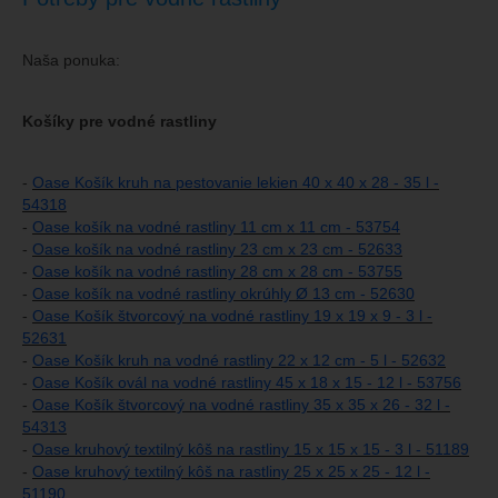
Naša ponuka:
Košíky pre vodné rastliny
-
Oase Košík kruh na pestovanie lekien 40 x 40 x 28 - 35 l -
54318
-
Oase košík na vodné rastliny 11 cm x 11 cm - 53754
-
Oase košík na vodné rastliny 23 cm x 23 cm - 52633
-
Oase košík na vodné rastliny 28 cm x 28 cm - 53755
-
Oase košík na vodné rastliny okrúhly Ø 13 cm - 52630
-
Oase Košík štvorcový na vodné rastliny 19 x 19 x 9 - 3 l -
52631
-
Oase Košík kruh na vodné rastliny 22 x 12 cm - 5 l - 52632
-
Oase Košík ovál na vodné rastliny 45 x 18 x 15 - 12 l - 53756
-
Oase Košík štvorcový na vodné rastliny 35 x 35 x 26 - 32 l -
54313
-
Oase kruhový textilný kôš na rastliny 15 x 15 x 15 - 3 l - 51189
-
Oase kruhový textilný kôš na rastliny 25 x 25 x 25 - 12 l -
51190