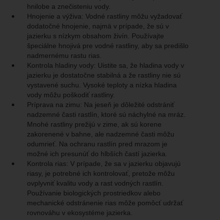
hnilobe a znečisteniu vody.
Hnojenie a výživa: Vodné rastliny môžu vyžadovať
dodatočné hnojenie, najmä v prípade, že sú v
jazierku s nízkym obsahom živín. Používajte
špeciálne hnojivá pre vodné rastliny, aby sa predišlo
nadmernému rastu rias.
Kontrola hladiny vody: Uistite sa, že hladina vody v
jazierku je dostatočne stabilná a že rastliny nie sú
vystavené suchu. Vysoké teploty a nízka hladina
vody môžu poškodiť rastliny.
Príprava na zimu: Na jeseň je dôležité odstrániť
nadzemné časti rastlín, ktoré sú náchylné na mráz.
Mnohé rastliny prežijú v zime, ak sú korene
zakorenené v bahne, ale nadzemné časti môžu
odumrieť. Na ochranu rastlín pred mrazom je
možné ich presunúť do hlbších častí jazierka.
Kontrola rias: V prípade, že sa v jazierku objavujú
riasy, je potrebné ich kontrolovať, pretože môžu
ovplyvniť kvalitu vody a rast vodných rastlín.
Používanie biologických prostriedkov alebo
mechanické odstránenie rias môže pomôcť udržať
rovnováhu v ekosystéme jazierka.