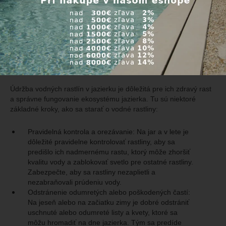
esteticky príjemné. Celkovo lekna a lotosy v hĺbkach medzi 30
cm až 2 m poskytujú skvelý vizuálny a ekologický prínos pre
jazierka, pričom zlepšujú kvalitu vody, znižujú rast rias a
poskytujú bohatú biodiverzitu.
Údržba vodných rastlín
Údržba vodných rastlín v jazierku je dôležitá pre ich zdravý rast
a správne fungovanie ekosystému jazierka. Tu sú niektoré
základné kroky, ako sa starať o vodné rastliny:
Pravidelná kontrola a orezávanie: Na jar a v lete je
dôležité pravidelne kontrolovať rastliny, aby sa
predišlo ich nadmernému rastu, ktorý môže zhoršiť
kvalitu vody a zablokovať svetlo pre ostatné rastliny.
Zabezpečte, aby sa rastliny nezaplietli a
nezabraňovali prúdeniu vody.
Odstránenie odumretých alebo poškodených častí:
Na jeseň alebo na začiatku zimy je dobré odstrániť
uschnuté alebo odumreté listy a kvety, ktoré sa
môžu hromadiť na dne jazierka. Tým sa predíde