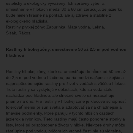
esteticky a ekologicky vyvážený. Ich správny výber a
umiestnenie v hĺbkach medzi 30 a 60 cm zaručujú, že jazierko
bude nielen krásne na pohľad, ale aj zdravé a stabilné z
ekologického hľadiska.
Rastliny plytkej zóny: Žaburinka, Mäta vodná, Lekná,
Šišák, Rákos.
Rastliny hlbokej zóny, umiestnenie 50 až 2,5 m pod vodnou
hľadinou
Rastliny hlbokej zóny, ktoré sa umiestňujú do hĺbok od 50 cm až
do 2,5 m pod vodnou hladinou, patria medzi najšpecifickejšie a
najprispôsobenejšie rastliny pre život v vodách s väčšou hĺbkou.
Tieto rastliny sa vyskytujú v oblastiach, kde sa voda stále
nachádza pod hladinou, ale slnečné svetlo už nezasahuje
priamo na dno. Pre rastliny v hlbokej zóne je kľúčová schopnosť
tolerovať menší prísun svetla a adaptovať sa na chladnejšie a
tmavšie podmienky, ktoré panujú v týchto hlbších častiach
jazierok a rybníkov. Tieto rastliny majú často ponorené stonky a
listy, ktoré sú prispôsobené životu v hĺbke. Niektoré druhy môžu
rásť úplne pod vodou, pričom ich vrchné časti nie sú viditeľné,