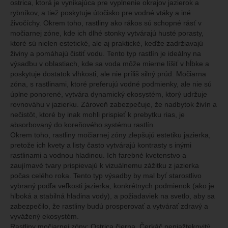
ostrica, ktorá je vynikajúca pre vyplnenie okrajov jazierok a
rybníkov, a tiež poskytuje útočisko pre vodné vtáky a iné
živočíchy. Okrem toho, rastliny ako rákos sú schopné rásť v
močiarnej zóne, kde ich dlhé stonky vytvárajú husté porasty,
ktoré sú nielen estetické, ale aj praktické, keďže zadržiavajú
živiny a pomáhajú čistiť vodu. Tento typ rastlín je ideálny na
výsadbu v oblastiach, kde sa voda môže mierne líšiť v hĺbke a
poskytuje dostatok vlhkosti, ale nie príliš silný prúd. Močiarna
zóna, s rastlinami, ktoré preferujú vodné podmienky, ale nie sú
úplne ponorené, vytvára dynamický ekosystém, ktorý udržuje
rovnováhu v jazierku. Zároveň zabezpečuje, že nadbytok živín a
nečistôt, ktoré by inak mohli prispieť k prebytku rias, je
absorbovaný do koreňového systému rastlín.
Okrem toho, rastliny močiarnej zóny zlepšujú estetiku jazierka,
pretože ich kvety a listy často vytvárajú kontrasty s inými
rastlinami a vodnou hladinou. Ich farebné kvetenstvo a
zaujímavé tvary prispievajú k vizuálnemu zážitku z jazierka
počas celého roka. Tento typ výsadby by mal byť starostlivo
vybraný podľa veľkosti jazierka, konkrétnych podmienok (ako je
hlboká a stabilná hladina vody), a požiadaviek na svetlo, aby sa
zabezpečilo, že rastliny budú prosperovať a vytvárať zdravý a
vyvážený ekosystém.
Rastliny močiarnej zóny: Ostrica čierna, Čerkáč peniažtekovitý,