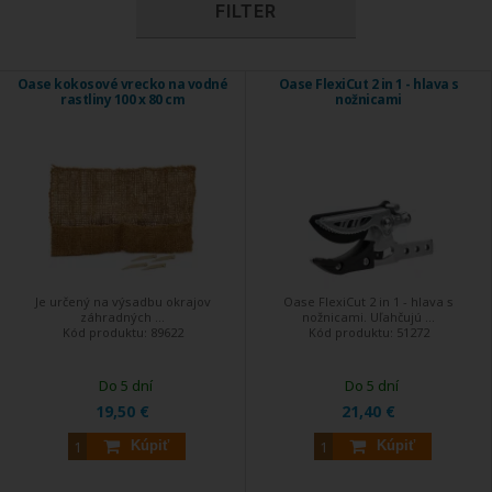
FILTER
Oase kokosové vrecko na vodné
Oase FlexiCut 2 in 1 - hlava s
rastliny 100 x 80 cm
nožnicami
Je určený na výsadbu okrajov
Oase FlexiCut 2 in 1 - hlava s
záhradných ...
nožnicami. Uľahčujú ...
Kód produktu:
89622
Kód produktu:
51272
Do 5 dní
Do 5 dní
19,50 €
21,40 €
Kúpiť
Kúpiť