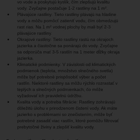
vo vode a poskytujú kyslík, čím zlepšujú kvalitu
vody. Zvyčajne postačuje 1-2 rastliny na 1 m².
Plávajúce rastliny: Tieto rastliny plávajú na hladine
vody a môžu pomôcť zatieniť vodu, čím obmedzujú
rast rias. Na 1 m² vodnej plochy by mali byť 2-3
plávajúce rastliny.
Okrajové rastliny: Tieto rastliny rastú na okrajoch
jazierka a čiastočne sa ponárajú do vody. Zvyčajne
sa odporúča mať 3-5 rastlín na 1 meter dĺžky okraja
jazierka.
Klimatické podmienky: V závislosti od klimatických
podmienok (teplota, množstvo slnečného svetla)
môže byť potrebné prispôsobiť výber a počet
rastlín. Niektoré rastliny sa môžu rýchlo rozrastať v
teplých a slnečných podmienkach, čo môže
vyžadovať ich pravidelnú údržbu.
Kvalita vody a potreba filtrácie: Rastliny zohrávajú
dôležitú úlohu v prirodzenom čistení vody. Ak máte
jazierko s problémami so znečistením, môže byť
potrebné zasadiť viac rastlín, ktoré pomôžu filtrovať
prebytočné živiny a zlepšiť kvalitu vody.