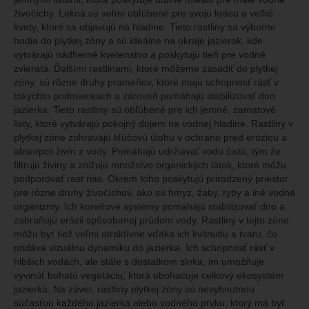
živočíchy. Lekná sú veľmi obľúbené pre svoju krásu a veľké
kvety, ktoré sa objavujú na hladine. Tieto rastliny sa výborne
hodia do plytkej zóny a sú ideálne na okraje jazierok, kde
vytvárajú nádherné kvetenstvo a poskytujú tieň pre vodné
zvieratá. Ďalšími rastlinami, ktoré môžeme zasadiť do plytkej
zóny, sú rôzne druhy prameňov, ktoré majú schopnosť rásť v
takýchto podmienkach a zároveň pomáhajú stabilizovať dno
jazierka. Tieto rastliny sú obľúbené pre ich jemné, zamatové
listy, ktoré vytvárajú pokojný dojem na vodnej hladine. Rastliny v
plytkej zóne zohrávajú kľúčovú úlohu v ochrane pred eróziou a
absorpcii živín z vody. Pomáhajú udržiavať vodu čistú, tým že
filtrujú živiny a znižujú množstvo organických látok, ktoré môžu
podporovať rast rias. Okrem toho poskytujú prirodzený priestor
pre rôzne druhy živočíchov, ako sú hmyz, žaby, ryby a iné vodné
organizmy. Ich koreňové systémy pomáhajú stabilizovať dno a
zabraňujú erózii spôsobenej prúdom vody. Rastliny v tejto zóne
môžu byť tiež veľmi atraktívne vďaka ich kvitnutiu a tvaru, čo
pridáva vizuálnu dynamiku do jazierka. Ich schopnosť rásť v
hlbších vodách, ale stále s dostatkom slnka, im umožňuje
vyvinúť bohatú vegetáciu, ktorá obohacuje celkový ekosystém
jazierka. Na záver, rastliny plytkej zóny sú nevyhnutnou
súčasťou každého jazierka alebo vodného prvku, ktorý má byť