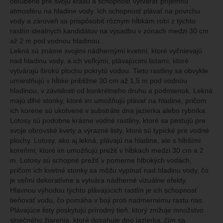
obľúbené pre svoju krásu a schopnosť vytvárať príjemnú
atmosféru na hladine vody. Ich schopnosť plávať na povrchu
vody a zároveň sa prispôsobiť rôznym hĺbkám robí z týchto
rastlín ideálnych kandidátov na výsadbu v zónach medzi 30 cm
až 2 m pod vodnou hladinou.
Lekná sú známe svojimi nádhernými kvetmi, ktoré vyčnievajú
nad hladinu vody, a ich veľkými, plávajúcimi listami, ktoré
vytvárajú širokú plochu pokrytú vodou. Tieto rastliny sa obvykle
umiestňujú v hĺbke približne 30 cm až 1,5 m pod vodnou
hladinou, v závislosti od konkrétneho druhu a podmienok. Lekná
majú dlhé stonky, ktoré im umožňujú plávať na hladine, pričom
ich korene sú ukotvené v substráte dna jazierka alebo rybníka.
Lotosy sú podobne krásne vodné rastliny, ktoré sa pestujú pre
svoje obrovské kvety a výrazné listy, ktoré sú typické pre vodné
plochy. Lotosy, ako aj lekná, plávajú na hladine, ale s hlbšími
koreňmi, ktoré im umožňujú prežiť v hĺbkach medzi 30 cm a 2
m. Lotosy sú schopné prežiť v pomerne hlbokých vodách,
pričom ich kvetné stonky sa môžu vypínať nad hladinu vody, čo
je veľmi dekoratívne a vytvára nádherné vizuálne efekty.
Hlavnou výhodou týchto plávajúcich rastlín je ich schopnosť
tieňovať vodu, čo pomáha v boji proti nadmernému rastu rias.
Plávajúce listy poskytujú prírodný tieň, ktorý znižuje množstvo
slnečného žiarenia, ktoré dosahuje dno jazierka, čím sa