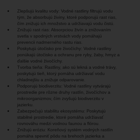
Zlepšujú kvalitu vody: Vodné rastliny filtrujú vodu
tým, že absorbujú živiny, ktoré podporujú rast rias,
čím znižujú ich množstvo a udržiavajú vodu čistú.
Znižujú rast rias: Absorpciou živín a znižovaním
svetla v spodných vrstvách vody pomáhajú
prevencii nadmerného rastu rias.
Poskytujú útočisko pre živočíchy: Vodné rastliny
ponúkajú útočisko a ochranu pre ryby, žaby, hmyz a
ďalšie vodné živočíchy.
Tvorba tieňa: Rastliny, ako sú lekná a vodné trávy,
poskytujú tieň, ktorý pomáha udržiavať vodu
chladnejšiu a znižuje odparovanie.
Podporujú biodiverzitu: Vodné rastliny vytvárajú
prostredie pre rôzne druhy rastlín, živočíchov a
mikroorganizmov, čím zvyšujú biodiverzitu v
jazierku.
Zabezpečujú stabilitu ekosystému: Poskytujú
stabilné prostredie, ktoré pomáha udržiavať
rovnováhu medzi vodnou faunou a flórou.
Znižujú eróziu: Koreňový systém vodných rastlín
pomáha spevniť pôdu na brehoch jazierka a