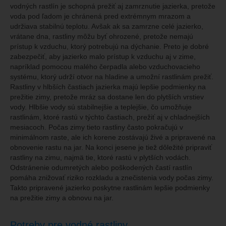
vodných rastlín je schopná prežiť aj zamrznutie jazierka, pretože
voda pod ľadom je chránená pred extrémnym mrazom a
udržiava stabilnú teplotu. Avšak ak sa zamrzne celé jazierko,
vrátane dna, rastliny môžu byť ohrozené, pretože nemajú
prístup k vzduchu, ktorý potrebujú na dýchanie. Preto je dobré
zabezpečiť, aby jazierko malo prístup k vzduchu aj v zime,
napríklad pomocou malého čerpadla alebo vzduchovacieho
systému, ktorý udrží otvor na hladine a umožní rastlinám prežiť.
Rastliny v hlbších častiach jazierka majú lepšie podmienky na
prežitie zimy, pretože mráz sa dostane len do plytších vrstiev
vody. Hlbšie vody sú stabilnejšie a teplejšie, čo umožňuje
rastlinám, ktoré rastú v týchto častiach, prežiť aj v chladnejších
mesiacoch. Počas zimy tieto rastliny často pokračujú v
minimálnom raste, ale ich korene zostávajú živé a pripravené na
obnovenie rastu na jar. Na konci jesene je tiež dôležité pripraviť
rastliny na zimu, najmä tie, ktoré rastú v plytších vodách.
Odstránenie odumretých alebo poškodených častí rastlín
pomáha znižovať riziko rozkladu a znečistenia vody počas zimy.
Takto pripravené jazierko poskytne rastlinám lepšie podmienky
na prežitie zimy a obnovu na jar.
Potreby pre vodné rastliny