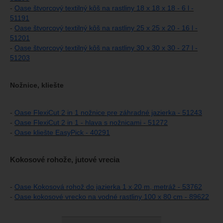
-
Oase štvorcový textilný kôš na rastliny 18 x 18 x 18 - 6 l -
51191
-
Oase štvorcový textilný kôš na rastliny 25 x 25 x 20 - 16 l -
51201
-
Oase štvorcový textilný kôš na rastliny 30 x 30 x 30 - 27 l -
51203
Nožnice, kliešte
-
Oase FlexiCut 2 in 1 nožnice pre záhradné jazierka - 51243
-
Oase FlexiCut 2 in 1 - hlava s nožnicami - 51272
-
Oase kliešte EasyPick - 40291
Kokosové rohože, jutové vrecia
-
Oase Kokosová rohož do jazierka 1 x 20 m, metráž - 53762
-
Oase kokosové vrecko na vodné rastliny 100 x 80 cm - 89622