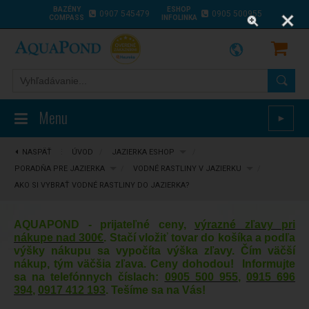
BAZÉNY
ESHOP
0907 545479
0905 500955
COMPASS
INFOLINKA
Menu
►
NASPÄŤ
⋮
ÚVOD
/
JAZIERKA ESHOP
/
PORADŇA PRE JAZIERKA
/
VODNÉ RASTLINY V JAZIERKU
/
AKO SI VYBRAŤ VODNÉ RASTLINY DO JAZIERKA?
AQUAPOND - prijateľné ceny,
výrazné zľavy pri
nákupe nad 300€
. Stačí vložiť tovar do košíka a podľa
výšky nákupu sa vypočíta výška zľavy. Čím väčší
nákup, tým väčšia zľava. Ceny dohodou! Informujte
sa na telefónnych číslach:
0905 500 955
,
0915 696
394
,
0917 412 193
. Tešíme sa na Vás!