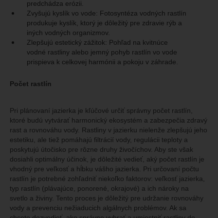
predchádza erózii.
Zvyšujú kyslík vo vode: Fotosyntéza vodných rastlín
produkuje kyslík, ktorý je dôležitý pre zdravie rýb a
iných vodných organizmov.
Zlepšujú estetický zážitok: Pohľad na kvitnúce
vodné rastliny alebo jemný pohyb rastlín vo vode
prispieva k celkovej harmónii a pokoju v záhrade.
Počet rastlín
Pri plánovaní jazierka je kľúčové určiť správny počet rastlín,
ktoré budú vytvárať harmonický ekosystém a zabezpečia zdravý
rast a rovnováhu vody. Rastliny v jazierku nielenže zlepšujú jeho
estetiku, ale tiež pomáhajú filtrácií vody, regulácii teploty a
poskytujú útočisko pre rôzne druhy živočíchov. Aby ste však
dosiahli optimálny účinok, je dôležité vedieť, aký počet rastlín je
vhodný pre veľkosť a hĺbku vášho jazierka. Pri určovaní počtu
rastlín je potrebné zohľadniť niekoľko faktorov: veľkosť jazierka,
typ rastlín (plávajúce, ponorené, okrajové) a ich nároky na
svetlo a živiny. Tento proces je dôležitý pre udržanie rovnováhy
vody a prevenciu nežiaducich algálnych problémov. Ak sa
chcete dozvedieť, ako správne vybrať a umiestniť rastliny do