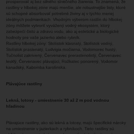
prosperovať aj bez silného slnečného žiarenia. To znamená, že
rastliny v hlbokej zóne majú menšie, ale robustnejšie listy, ktoré
sú schopné absorbovať potrebné živiny aj v týchto menej
ideálnych podmienkach. Vhodným výberom rastlín do hlbokej
zóny môžete vytvoriť vyvážený vodný ekosystém, ktorý
zabezpečí čistú a zdravú vodu, ako aj estetické a biologické
hodnoty pre vaše jazierko alebo rybník.
Rastliny hlbokej zóny: Stolístok klasnatý, Stolístok vodný,
Stolístok praslenatý, Ludvigia močiarna, Vodomorec hustý,
Tučnolist zakrivený, Červenavec prerastenolistý, Červenavec
lesklý, Červenavec plávajúci, Rožkatec ponorený, Vodomor
kanadský, Kabomba karolínska.
Plávajúce rastliny
Lekná, lotosy - umiestnenie 30 až 2 m pod vodnou
hľadinou
Plávajúce rastliny, ako sú lekná a lotosy, majú špecifické nároky
na umiestnenie v jazierkach a rybníkoch. Tieto rastliny sú