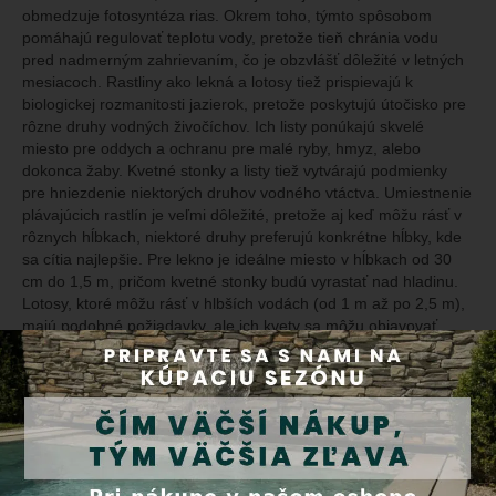
obmedzuje fotosyntéza rias. Okrem toho, týmto spôsobom
pomáhajú regulovať teplotu vody, pretože tieň chránia vodu
pred nadmerným zahrievaním, čo je obzvlášť dôležité v letných
mesiacoch. Rastliny ako lekná a lotosy tiež prispievajú k
biologickej rozmanitosti jazierok, pretože poskytujú útočisko pre
rôzne druhy vodných živočíchov. Ich listy ponúkajú skvelé
miesto pre oddych a ochranu pre malé ryby, hmyz, alebo
dokonca žaby. Kvetné stonky a listy tiež vytvárajú podmienky
pre hniezdenie niektorých druhov vodného vtáctva. Umiestnenie
plávajúcich rastlín je veľmi dôležité, pretože aj keď môžu rásť v
rôznych hĺbkach, niektoré druhy preferujú konkrétne hĺbky, kde
sa cítia najlepšie. Pre lekno je ideálne miesto v hĺbkach od 30
cm do 1,5 m, pričom kvetné stonky budú vyrastať nad hladinu.
Lotosy, ktoré môžu rásť v hlbších vodách (od 1 m až po 2,5 m),
majú podobné požiadavky, ale ich kvety sa môžu objavovať
vyššie nad hladinou, čo im umožňuje dosiahnuť pôsobivý vzhľad
aj v hlbších jazierkach. Z hľadiska údržby je dôležité zabezpečiť,
aby mali plávajúce rastliny dostatočný priestor na rast a rozvoj.
Keďže tieto rastliny majú tendenciu rásť veľmi rýchlo, v prípade
potreby je dobré pravidelne orezávať prebytočné listy a kvety,
aby sa zabránilo preplneniu vodnej plochy. Takto zabezpečíte,
že vaša nádrž alebo jazierko bude stále vyvážené, zdravé a