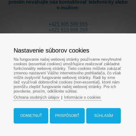
prosím neváhajte nás kontaktovať telefonicky alebo
e-mailom:
+421 905 500 955
+421 915 696 394
+421 911 545 479
objednavky@aquapond.sk
Nastavenie súborov cookies
Našli ste hľadaný tovar inde lacnejšie? Prosím dajte
Na fungovanie našej webovej stránky používame nevyhnutné
nám vedieť aby sme Vám mohli tovar lacnejšie
cookies (essential cookies) umožňujúce realizovať základné
funkcionality webovej stránky. Tieto cookies môžete zakázať
ponúknuť.
zmenou nastavení Vášho internetového prehliadača, čo však
môže ovplyvniť fungovanie webovej stránky. Radi by sme
tiež využívali dobrovoľné cookies (non-essential), ktoré nám
* Zľava sa nevzťahuje na bazény Compass a bazénové prestrešenia.
pomôžu zlepšiť fungovanie našej webovej stránky. Pre ich
povolenie, prosím, odkliknite súhlas.
Ďakujeme za pochopenie.
Ochrana osobných údajov
Informácie o cookies
|
Naposledy prezerané produkty
ODMIETNUŤ
PRISPÔSOBIŤ
SÚHLASÍM