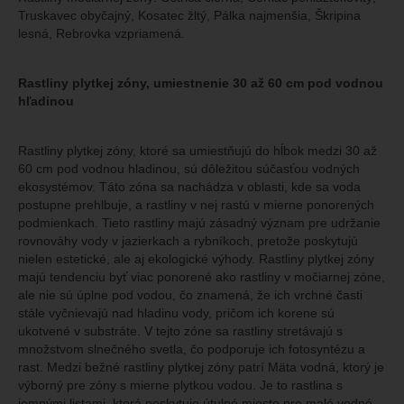
Truskavec obyčajný, Kosatec žltý, Pálka najmenšia, Škripina
lesná, Rebrovka vzpriamená.
Rastliny plytkej zóny, umiestnenie 30 až 60 cm pod vodnou
hľadinou
Rastliny plytkej zóny, ktoré sa umiestňujú do hĺbok medzi 30 až
60 cm pod vodnou hladinou, sú dôležitou súčasťou vodných
ekosystémov. Táto zóna sa nachádza v oblasti, kde sa voda
postupne prehlbuje, a rastliny v nej rastú v mierne ponorených
podmienkach. Tieto rastliny majú zásadný význam pre udržanie
rovnováhy vody v jazierkach a rybníkoch, pretože poskytujú
nielen estetické, ale aj ekologické výhody. Rastliny plytkej zóny
majú tendenciu byť viac ponorené ako rastliny v močiarnej zóne,
ale nie sú úplne pod vodou, čo znamená, že ich vrchné časti
stále vyčnievajú nad hladinu vody, pričom ich korene sú
ukotvené v substráte. V tejto zóne sa rastliny stretávajú s
množstvom slnečného svetla, čo podporuje ich fotosyntézu a
rast. Medzi bežné rastliny plytkej zóny patrí Mäta vodná, ktorý je
výborný pre zóny s mierne plytkou vodou. Je to rastlina s
jemnými listami, ktorá poskytuje útulné miesto pre malé vodné