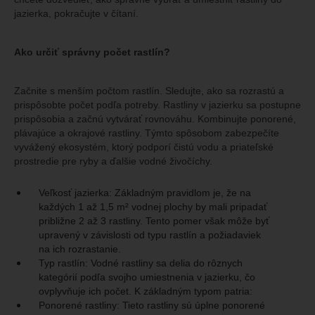
jazierka, pokračujte v čítaní.
Ako určiť správny počet rastlín?
Začnite s menším počtom rastlín. Sledujte, ako sa rozrastú a
prispôsobte počet podľa potreby. Rastliny v jazierku sa postupne
prispôsobia a začnú vytvárať rovnováhu. Kombinujte ponorené,
plávajúce a okrajové rastliny. Týmto spôsobom zabezpečíte
vyvážený ekosystém, ktorý podporí čistú vodu a priateľské
prostredie pre ryby a ďalšie vodné živočíchy.
Veľkosť jazierka: Základným pravidlom je, že na
každých 1 až 1,5 m² vodnej plochy by mali pripadať
približne 2 až 3 rastliny. Tento pomer však môže byť
upravený v závislosti od typu rastlín a požiadaviek
na ich rozrastanie.
Typ rastlín: Vodné rastliny sa delia do rôznych
kategórií podľa svojho umiestnenia v jazierku, čo
ovplyvňuje ich počet. K základným typom patria:
Ponorené rastliny: Tieto rastliny sú úplne ponorené