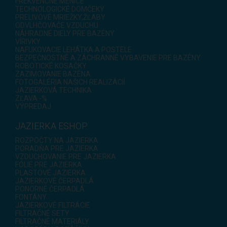
FREKVENČNÉ MENIČE
TECHNOLOGICKÉ DOMČEKY
PRELIVOVÉ MRIEŽKY,ŽĽABY
ODVLHČOVAČE VZDUCHU
NÁHRADNÉ DIELY PRE BAZÉNY
VÍRIVKY
NAFUKOVACIE LEHÁTKA A POSTELE
BEZPEČNOSTNÉ A ZÁCHRANNÉ VYBAVENIE PRE BAZÉNY
ROBOTICKÉ KOSAČKY
ZAZIMOVANIE BAZÉNA
FOTOGALÉRIA NAŠICH REALIZÁCIÍ
JAZIERKOVÁ TECHNIKA
ZĽAVA -%
VÝPREDAJ
JAZIERKA ESHOP
ROZPOČTY NA JAZIERKA
PORADŇA PRE JAZIERKA
VZDUCHOVANIE PRE JAZIERKA
FÓLIE PRE JAZIERKA
PLASTOVÉ JAZIERKA
JAZIERKOVÉ ČERPADLÁ
PONORNÉ ČERPADLÁ
FONTÁNY
JAZIERKOVÉ FILTRÁCIE
FILTRAČNÉ SETY
FILTRAČNÉ MATERIÁLY