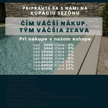
BAZÉNY COMPASS A PRESTREŠENIA
ROZPOČTY PRE BAZÉNY
PORADŇA PRE BAZÉNY
BAZÉNOVÁ CHÉMIA
TESTERY A TEPLOMERY
SVETLÁ, SKIMMERY, TRYSKY
BAZÉNOVÉ FÓLIE
TEPELNÉ ČERPADLÁ
ČERPADLÁ
FILTRAČNÉ SETY
FILTRAČNÉ NÁDOBY
FILTRAČNÉ NÁPLNE
VIACCESTNÉ VENTILY
TEPELNÉ VÝMENNÍKY
ELEKTRICKÝ OHREV
SOLÁRNY OHREV
INŠTALAČNÝ MATERIÁL
ÚPRAVA BAZÉNOVEJ VODY
SOLINÁTORY - SLANÁ ÚPRAVA VODY
SLADKÁ CHLÓROVÁ ÚPRAVA VODY
ZÁHRADNÉ SPRCHY
ČISTENIE BAZÉNA
ZAKRYTIE HLADINY
REBRÍKY A SCHODÍKY
POLYSTYRÉNOVÉ TVÁRNICE
PROTIPRÚDY, MASÁŽE, CHRLIČE, VODNÉ ATRAKCIE
PONORNÉ ČERPADLÁ
BAZÉNOVÉ ROZVÁDZAČE