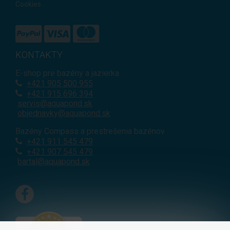
Cookies
KONTAKTY
E-shop pre bazény a jazierka
+421
905 500 955
+421 915 696 394
servis@aquapond.sk
objednavky@aquapond.sk
Bazény Compass a prestrešenia bazénov
+421 911 545 479
+421 907 545 479
bartal@aquapond.sk