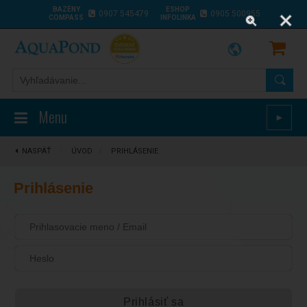
BAZÉNY
ESHOP
0907 545479
0905 500955
COMPASS
INFOLINKA
Menu
►
NASPÄŤ
⋮
ÚVOD
/
PRIHLÁSENIE
Prihlásenie