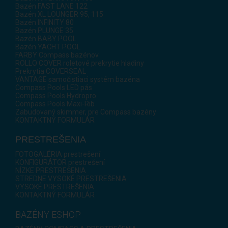
Bazén FAST LANE 122
Bazén XL LOUNGER 95, 115
Bazén INFINITY 80
Bazén PLUNGE 35
Bazén BABY POOL
Bazén YACHT POOL
FARBY Compass bazénov
ROLLO COVER roletové prekrytie hladiny
Prekrytia COVERSEAL
VANTAGE samočistiaci systém bazéna
Compass Pools LED pás
Compass Pools Hydropro
Compass Pools Maxi-Rib
Zabudovaný skimmer, pre Compass bazény
KONTAKTNÝ FORMULÁR
PRESTREŠENIA
FOTOGALÉRIA prestrešení
KONFIGURÁTOR prestrešení
NÍZKE PRESTREŠENIA
STREDNE VYSOKÉ PRESTREŠENIA
VYSOKÉ PRESTREŠENIA
KONTAKTNÝ FORMULÁR
BAZÉNY ESHOP