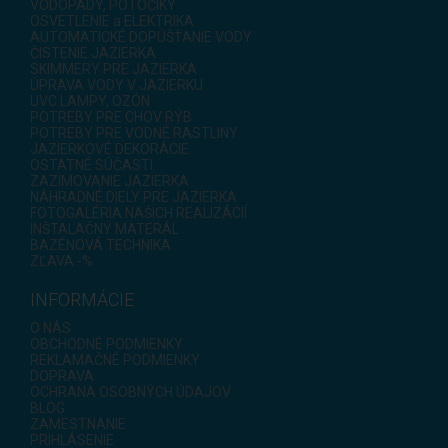
VODOPÁDY, POTÔČIKY
OSVETLENIE a ELEKTRIKA
AUTOMATICKÉ DOPÚŠŤANIE VODY
ČISTENIE JAZIERKA
SKIMMERY PRE JAZIERKA
ÚPRAVA VODY V JAZIERKU
UVC LAMPY, OZÓN
POTREBY PRE CHOV RÝB
POTREBY PRE VODNÉ RASTLINY
JAZIERKOVÉ DEKORÁCIE
OSTATNÉ SÚČASTI
ZAZIMOVANIE JAZIERKA
NÁHRADNÉ DIELY PRE JAZIERKA
FOTOGALÉRIA NAŠICH REALIZÁCIÍ
INŠTALAČNÝ MATERÁL
BAZÉNOVÁ TECHNIKA
ZĽAVA -%
INFORMÁCIE
O NÁS
OBCHODNÉ PODMIENKY
REKLAMAČNÉ PODMIENKY
DOPRAVA
OCHRANA OSOBNÝCH ÚDAJOV
BLOG
ZAMESTNANIE
PRIHLÁSENIE