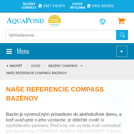
BAZÉNY
ESHOP
0907 545479
0905 500955
COMPASS
INFOLINKA
Menu
►
NASPÄŤ
⋮
ÚVOD
/
BAZÉNY COMPASS
/
NAŠE REFERENCIE COMPASS BAZÉNOV
NAŠE REFERENCIE COMPASS
BAZÉNOV
Bazén je výnimočným prírastkom do akéhokoľvek domu, a
keď uvažujete o jeho výstavbe, je dôležité zvoliť si
spoľahlivého partnera. Prečo by ste sa teda mali rozhodnúť
pre bazén typu COMPASS od firmy AQUAPOND? V tomto