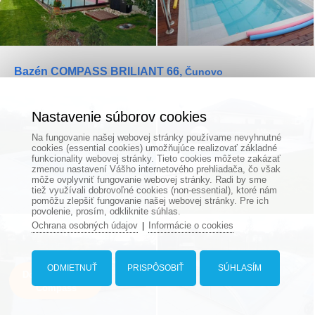
Bazén COMPASS BRILIANT 66,
Čunovo
Nastavenie súborov cookies
Na fungovanie našej webovej stránky používame nevyhnutné
cookies (essential cookies) umožňujúce realizovať základné
funkcionality webovej stránky. Tieto cookies môžete zakázať
zmenou nastavení Vášho internetového prehliadača, čo však
môže ovplyvniť fungovanie webovej stránky. Radi by sme
tiež využívali dobrovoľné cookies (non-essential), ktoré nám
pomôžu zlepšiť fungovanie našej webovej stránky. Pre ich
povolenie, prosím, odkliknite súhlas.
Ochrana osobných údajov
Informácie o cookies
|
ODMIETNUŤ
PRISPÔSOBIŤ
SÚHLASÍM
Dopyt na bazén
Compass