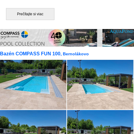
článku si predstavíme niekoľko dôvodov, prečo by ste mali
zvážiť túto voľbu.
Prečítajte si viac
1. Nádherné farby bazénov:
COMPASS ponúka širokú paletu nádherných farieb bazénov.
Môžete si vybrať farebný odtieň, ktorý sa hodí k vášmu okoliu
a estetike vášho domova.
2. Bezpečnosť a komfort:
Bazén COMPASS FUN 100,
Bernolákovo
Bazény COMPASS majú protišmykovú úpravu na schodoch a
dne, čo zabezpečuje bezpečnosť pri vstupe a výstupe z
bazéna. Pre deti je k dispozícii bezpečnostný stupienok po
celom obvode bazéna.
3. Kvalitný dizajn:
Bazény COMPASS majú pekné zaoblené schody a rohy, čo
dáva vašemu bazénu elegantný a štýlový vzhľad. Neexistujú
žiadne spoje, aké by ste našli pri fóliových, plastových alebo
nerezových bazénoch.
4. Ľahká údržba: