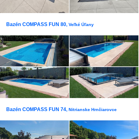
Bazén COMPASS FUN 80,
Veľké Úľany
Bazén COMPASS FUN 74,
Nitrianske Hrnčiarovce