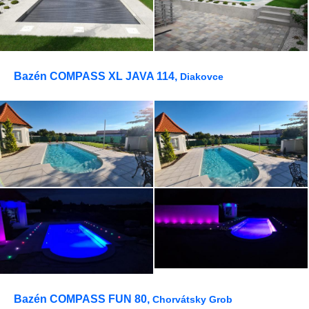
Bazén COMPASS XL JAVA 114,
Diakovce
Bazén COMPASS FUN 80,
Chorvátsky Grob