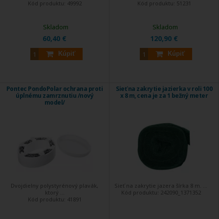
Kód produktu:
49992
Kód produktu:
51231
Skladom
Skladom
60,40 €
120,90 €
Kúpiť
Kúpiť
Pontec PondoPolar ochrana proti
Sieť na zakrytie jazierka v roli 100
úplnému zamrznutiu /nový
x 8 m, cena je za 1 bežný meter
model/
Dvojdielny polystyrénový plavák,
Sieť na zakrytie jazera šírka 8 m. ...
ktorý ...
Kód produktu:
242090_1371352
Kód produktu:
41891