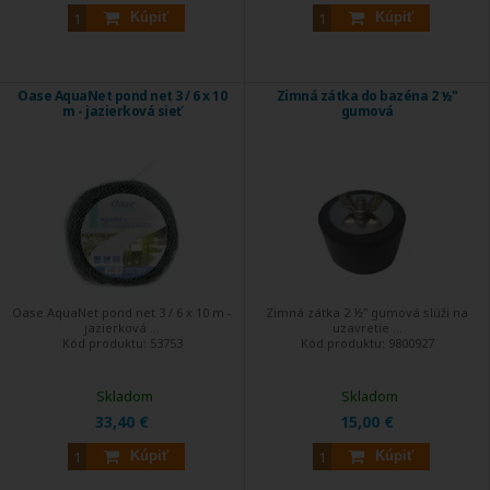
Kúpiť
Kúpiť
Oase AquaNet pond net 3 / 6 x 10
Zimná zátka do bazéna 2 ½"
m - jazierková sieť
gumová
Oase AquaNet pond net 3 / 6 x 10 m -
Zimná zátka 2 ½" gumová slúži na
jazierková ...
uzavretie ...
Kód produktu:
53753
Kód produktu:
9800927
Skladom
Skladom
33,40 €
15,00 €
Kúpiť
Kúpiť