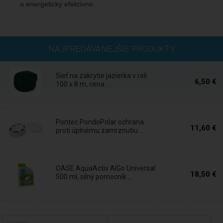
a energeticky efektívne.
Skladom
NAJPREDÁVANEJŠIE PRODUKTY
Sieť na zakrytie jazierka v roli
6,50 €
100 x 8 m, cena ...
Do 5 dní
Pontec PondoPolar ochrana
11,60 €
proti úplnému zamrznutiu ...
Skladom
OASE AquaActiv AlGo Universal
18,50 €
500 ml, silný pomocník ...