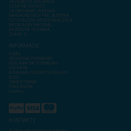
JAZIERKOVÉ DEKORÁCIE
OSTATNÉ SÚČASTI
ZAZIMOVANIE JAZIERKA
NÁHRADNÉ DIELY PRE JAZIERKA
FOTOGALÉRIA NAŠICH REALIZÁCIÍ
INŠTALAČNÝ MATERÁL
BAZÉNOVÁ TECHNIKA
ZĽAVA -%
INFORMÁCIE
O NÁS
OBCHODNÉ PODMIENKY
REKLAMAČNÉ PODMIENKY
DOPRAVA
OCHRANA OSOBNÝCH ÚDAJOV
BLOG
ZAMESTNANIE
PRIHLÁSENIE
Cookies
KONTAKTY
E-shop pre bazény a jazierka