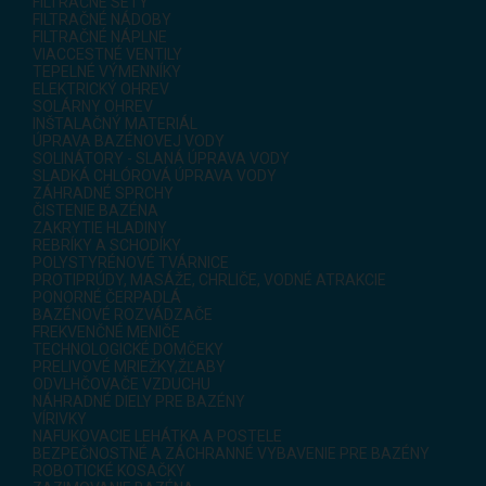
FILTRAČNÉ SETY
FILTRAČNÉ NÁDOBY
FILTRAČNÉ NÁPLNE
VIACCESTNÉ VENTILY
TEPELNÉ VÝMENNÍKY
ELEKTRICKÝ OHREV
SOLÁRNY OHREV
INŠTALAČNÝ MATERIÁL
ÚPRAVA BAZÉNOVEJ VODY
SOLINÁTORY - SLANÁ ÚPRAVA VODY
SLADKÁ CHLÓROVÁ ÚPRAVA VODY
ZÁHRADNÉ SPRCHY
ČISTENIE BAZÉNA
ZAKRYTIE HLADINY
REBRÍKY A SCHODÍKY
POLYSTYRÉNOVÉ TVÁRNICE
PROTIPRÚDY, MASÁŽE, CHRLIČE, VODNÉ ATRAKCIE
PONORNÉ ČERPADLÁ
BAZÉNOVÉ ROZVÁDZAČE
FREKVENČNÉ MENIČE
TECHNOLOGICKÉ DOMČEKY
PRELIVOVÉ MRIEŽKY,ŽĽABY
ODVLHČOVAČE VZDUCHU
NÁHRADNÉ DIELY PRE BAZÉNY
VÍRIVKY
NAFUKOVACIE LEHÁTKA A POSTELE
BEZPEČNOSTNÉ A ZÁCHRANNÉ VYBAVENIE PRE BAZÉNY
ROBOTICKÉ KOSAČKY