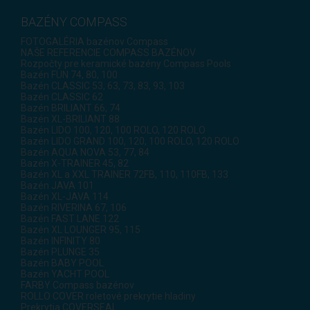
BAZÉNY COMPASS
FOTOGALÉRIA bazénov Compass
NAŠE REFERENCIE COMPASS BAZÉNOV
Rozpočty pre keramické bazény Compass Pools
Bazén FUN 74, 80, 100
Bazén CLASSIC 53, 63, 73, 83, 93, 103
Bazén CLASSIC 62
Bazén BRILIANT 66, 74
Bazén XL-BRILIANT 88
Bazén LIDO 100, 120, 100 ROLO, 120 ROLO
Bazén LIDO GRAND 100, 120, 100 ROLO, 120 ROLO
Bazén AQUA NOVA 53, 77, 84
Bazén X-TRAINER 45, 82
Bazén XL a XXL TRAINER 72FB, 110, 110FB, 133
Bazén JAVA 101
Bazén XL-JAVA 114
Bazén RIVERINA 67, 106
Bazén FAST LANE 122
Bazén XL LOUNGER 95, 115
Bazén INFINITY 80
Bazén PLUNGE 35
Bazén BABY POOL
Bazén YACHT POOL
FARBY Compass bazénov
ROLLO COVER roletové prekrytie hladiny
Prekrytia COVERSEAL