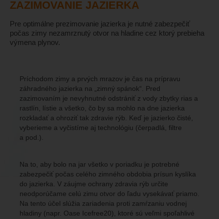
ZAZIMOVANIE JAZIERKA
Pre optimálne prezimovanie jazierka je nutné zabezpečiť
počas zimy nezamrznutý otvor na hladine cez ktorý prebieha
výmena plynov.
Príchodom zimy a prvých mrazov je čas na prípravu
záhradného jazierka na „zimný spánok“. Pred
zazimovaním je nevyhnutné odstrániť z vody zbytky rias a
rastlín, lístie a všetko, čo by sa mohlo na dne jazierka
rozkladať a ohroziť tak zdravie rýb. Keď je jazierko čisté,
vyberieme a vyčistíme aj technológiu (čerpadlá, filtre
a pod.).
Na to, aby bolo na jar všetko v poriadku je potrebné
zabezpečiť počas celého zimného obdobia prísun kyslíka
do jazierka. V záujme ochrany zdravia rýb určite
neodporúčame celú zimu otvor do ľadu vysekávať priamo.
Na tento účel slúžia zariadenia proti zamŕzaniu vodnej
hladiny (napr. Oase Icefree20), ktoré sú veľmi spoľahlivé