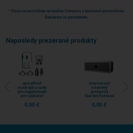
* Zľava sa nevzťahuje na bazény Compass a bazénové prestrešenia.
Ďakujeme za pochopenie.
Naposledy prezerané produkty
AstralPool
Invertorový
rozširujúca sada
vstavaný
pre reguláciu pH
protiprúd
pre solinátor
iGarden Fairland
Energy Connect
Fix Jet, prietok
0,00 €
0,00 €
...
230 ...