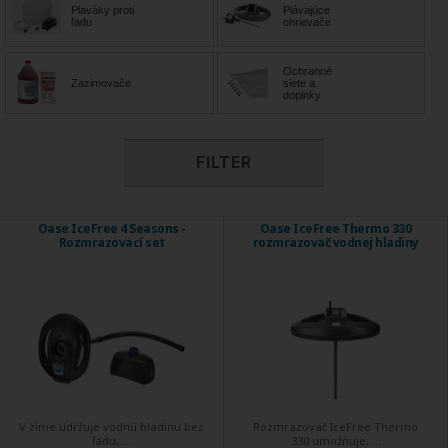
Plaváky proti
Plávajúce
ľadu
ohrievače
Ochranné
Zazimovače
siete a
doplnky
FILTER
Oase IceFree 4 Seasons -
Oase IceFree Thermo 330
Rozmrazovací set
rozmrazovač vodnej hladiny
V zime udržuje vodnú hladinu bez
Rozmrazovač IceFree Thermo
ľadu, ...
330 umožňuje, ...