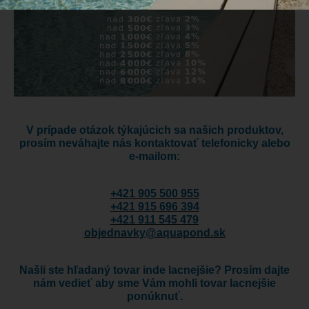
V prípade otázok týkajúcich sa našich produktov,
prosím neváhajte nás kontaktovať telefonicky alebo
e-mailom:
+421 905 500 955
+421 915 696 394
+421 911 545 479
objednavky@aquapond.sk
Našli ste hľadaný tovar inde lacnejšie? Prosím dajte
nám vedieť aby sme Vám mohli tovar lacnejšie
ponúknuť.