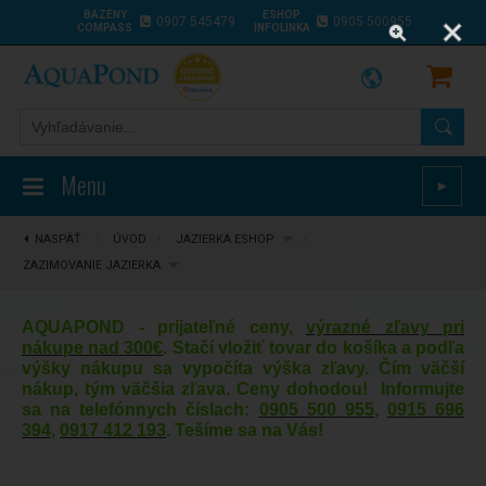
BAZÉNY
ESHOP
0907 545479
0905 500955
COMPASS
INFOLINKA
Menu
►
NASPÄŤ
⋮
ÚVOD
/
JAZIERKA ESHOP
/
ZAZIMOVANIE JAZIERKA
AQUAPOND - prijateľné ceny,
výrazné zľavy pri
nákupe nad 300€
. Stačí vložiť tovar do košíka a podľa
výšky nákupu sa vypočíta výška zľavy. Čím väčší
nákup, tým väčšia zľava. Ceny dohodou! Informujte
sa na telefónnych číslach:
0905 500 955
,
0915 696
394
,
0917 412 193
. Tešíme sa na Vás!