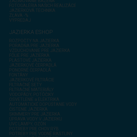
ZAZIMOVANIE BAZÉNA
FOTOGALÉRIA NAŠICH REALIZÁCIÍ
JAZIERKOVÁ TECHNIKA
ZĽAVA -%
VÝPREDAJ
JAZIERKA ESHOP
ROZPOČTY NA JAZIERKA
PORADŇA PRE JAZIERKA
VZDUCHOVANIE PRE JAZIERKA
FÓLIE PRE JAZIERKA
PLASTOVÉ JAZIERKA
JAZIERKOVÉ ČERPADLÁ
PONORNÉ ČERPADLÁ
FONTÁNY
JAZIERKOVÉ FILTRÁCIE
FILTRAČNÉ SETY
FILTRAČNÉ MATERIÁLY
VODOPÁDY, POTÔČIKY
OSVETLENIE a ELEKTRIKA
AUTOMATICKÉ DOPÚŠŤANIE VODY
ČISTENIE JAZIERKA
SKIMMERY PRE JAZIERKA
ÚPRAVA VODY V JAZIERKU
UVC LAMPY, OZÓN
POTREBY PRE CHOV RÝB
POTREBY PRE VODNÉ RASTLINY