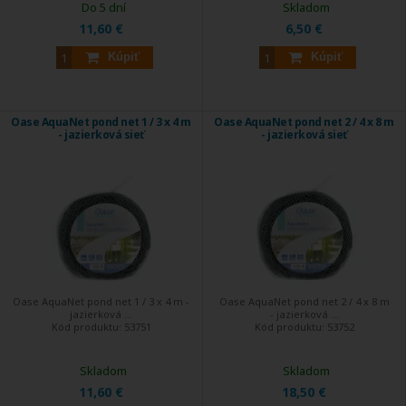
Do 5 dní
Skladom
11,60 €
6,50 €
Kúpiť
Kúpiť
Oase AquaNet pond net 1 / 3 x 4 m
Oase AquaNet pond net 2 / 4 x 8 m
- jazierková sieť
- jazierková sieť
Oase AquaNet pond net 1 / 3 x 4 m -
Oase AquaNet pond net 2 / 4 x 8 m
jazierková ...
- jazierková ...
Kód produktu:
53751
Kód produktu:
53752
Skladom
Skladom
11,60 €
18,50 €