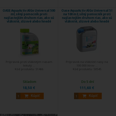
OASE AquaActiv AlGo Universal 500
Oase AquaActiv AlGo Universal 5 l
ml, silný pomocník proti
na 100 m3, silný pomocník proti
najčastejším druhom rias, ako sú
najčastejším druhom rias, ako sú
vláknité, slizové alebo hnedé
vláknité, slizové alebo hnedé
riasy
riasy
Prípravok proti vláknitým riasam
Prípravok na vláknité riasy na
tekutý ...
100.000 litrov ...
Kód produktu:
51466
Kód produktu:
50545
Skladom
Do 5 dní
18,50 €
111,60 €
Kúpiť
Kúpiť