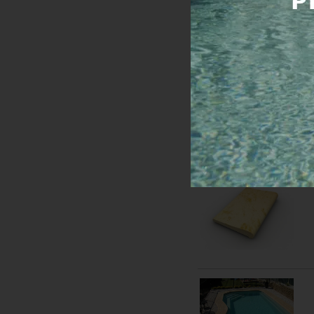
Na objednávku
Cena s DPH:
462,
Kúpiť
PORADŇA PRE BA