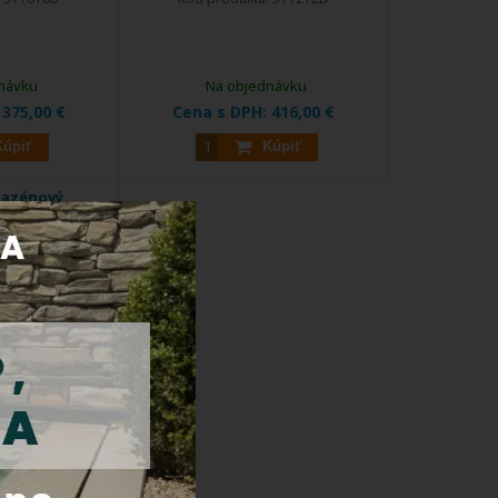
návku
Na objednávku
:
375,00 €
Cena s DPH:
416,00 €
Kúpiť
Kúpiť
bazénový
vý, AISI 304
rebrík určený ...
:
571504D