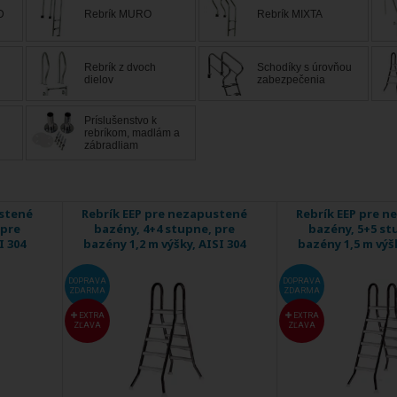
ezpečnosť a pohodlie sú na prvom mieste, a nadzemné rebríky vám um
D
Rebrík MURO
Rebrík MIXTA
Rebrík z dvoch
Schodíky s úrovňou
dielov
zabezpečenia
Príslušenstvo k
rebríkom, madlám a
zábradliam
ustené
Rebrík EEP pre nezapustené
Rebrík EEP pre 
 pre
bazény, 4+4 stupne, pre
bazény, 5+5 st
I 304
bazény 1,2 m výšky, AISI 304
bazény 1,5 m výšk
DOPRAVA
DOPRAVA
ZDARMA
ZDARMA
EXTRA
EXTRA
ZĽAVA
ZĽAVA