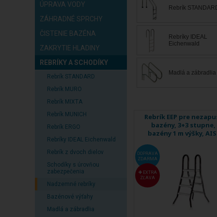
svoj bazénový zážitok. B
ÚPRAVA VODY
Rebrík STANDAR
ZÁHRADNÉ SPRCHY
ČISTENIE BAZÉNA
Rebríky IDEAL
Eichenwald
ZAKRYTIE HLADINY
REBRÍKY A SCHODÍKY
Madlá a zábradlia
Rebrík STANDARD
Rebrík MURO
Rebrík MIXTA
Rebrík MUNICH
Rebrík EEP pre nezap
bazény, 3+3 stupne,
Rebrík ERGO
bazény 1 m výšky, AIS
Rebríky IDEAL Eichenwald
Rebrík z dvoch dielov
DOPRAVA
ZDARMA
Schodíky s úrovňou
zabezpečenia
EXTRA
ZĽAVA
Nadzemné rebríky
Bazénové výťahy
Madlá a zábradlia