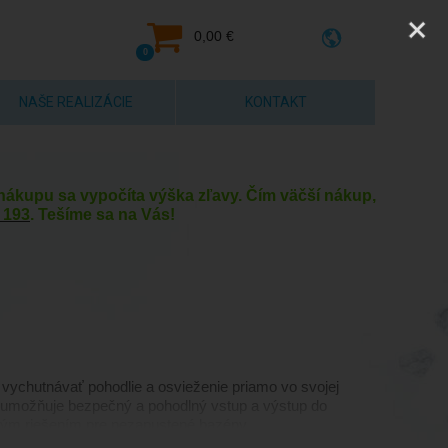
0,00 €
0
NAŠE REALIZÁCIE
KONTAKT
y nákupu sa vypočíta výška zľavy. Čím väčší nákup,
 193
. Tešíme sa na Vás!
vychutnávať pohodlie a osvieženie priamo vo svojej
 umožňuje bezpečný a pohodlný vstup a výstup do
dným riešením pre nezapustené
bazény
.