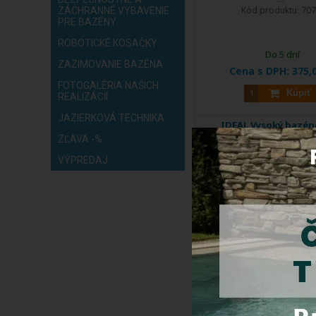
Kód produktu:
707
ZÁCHRANNÉ VYBAVENIE
PRE BAZÉNY
ROBOTICKÉ KOSAČKY
Do 5 dní
ZAZIMOVANIE BAZÉNA
Cena s DPH:
375,
FOTOGALÉRIA NAŠICH
Kúpiť
REALIZÁCIÍ
JAZIERKOVÁ TECHNIKA
IDEAL Vysoký bazén
rebrík 5/5 stupňový, AI
ZĽAVA -%
VÝPREDAJ
DOPRAVA
ZDARMA
EXTRA
ZĽAVA
Oceľový 5/5 stupňový rebrík
Kód produktu:
5715