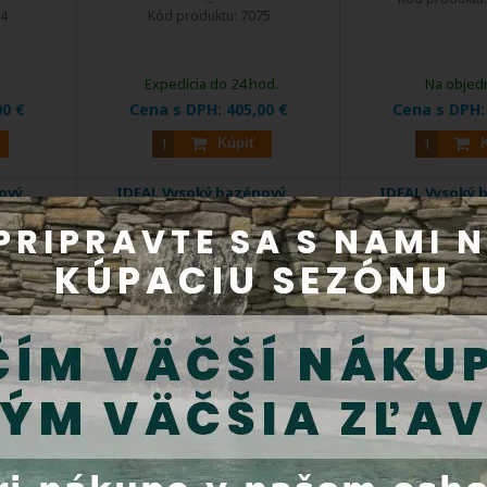
4
Kód produktu:
7075
Expedícia do 24 hod.
Na objed
00 €
Cena s DPH:
405,00 €
Cena s DPH
Kúpiť
ový
IDEAL Vysoký bazénový
IDEAL Vysoký 
SI 304
rebrík 4/1 stupňový, AISI 304
rebrík 5/1 stupňo
DOPRAVA
DOPRAVA
ZDARMA
ZDARMA
EXTRA
EXTRA
ZĽAVA
ZĽAVA
 určený ...
Oceľový 4/1 stupňový rebrík určený ...
Oceľový 5/1 stupňový 
15D
Kód produktu:
571204D
Kód produktu