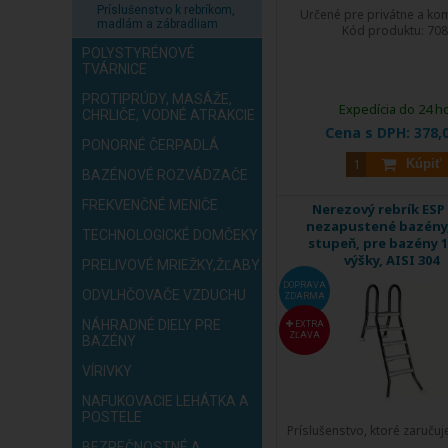
Príslušenstvo k rebríkom,
Určené pre privátne a kom
madlám a zábradliam
Kód produktu:
708
POLYSTYRÉNOVÉ
TVÁRNICE
PROTIPRÚDY, MASÁŽE,
Expedícia do 24 h
CHRLIČE, VODNÉ ATRAKCIE
Cena s DPH:
378,
PONORNÉ ČERPADLÁ
Kúpiť
BAZÉNOVÉ ROZVÁDZAČE
FREKVENČNÉ MENIČE
Nerezový rebrík ESP
nezapustené bazény,
TECHNOLOGICKÉ DOMČEKY
stupeň, pre bazény 1
výšky, AISI 304
PRELIVOVÉ MRIEŽKY,ŽĽABY
DOPRAVA
ODVLHČOVAČE VZDUCHU
ZDARMA
NÁHRADNÉ DIELY PRE
EXTRA
ZĽAVA
BAZÉNY
VÍRIVKY
NAFUKOVACIE LEHÁTKA A
POSTELE
Príslušenstvo, ktoré zaruču
...
BEZPEČNOSTNÉ A