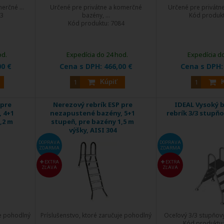
erčné ...
Určené pre privátne a komerčné
Určené pre privátne
3
bazény, ...
Kód produk
Kód produktu:
7084
od.
Expedícia do 24 hod.
Expedícia d
00 €
Cena s DPH:
466,00 €
Cena s DPH
Kúpiť
 pre
Nerezový rebrík ESP pre
IDEAL Vysoký 
 4+1
nezapustené bazény, 5+1
rebrík 3/3 stupňo
,2 m
stupeň, pre bazény 1,5 m
výšky, AISI 304
DOPRAVA
DOPRAVA
ZDARMA
ZDARMA
EXTRA
EXTRA
ZĽAVA
ZĽAVA
je pohodlný
Príslušenstvo, ktoré zaručuje pohodlný
Oceľový 3/3 stupňový 
...
Kód produktu