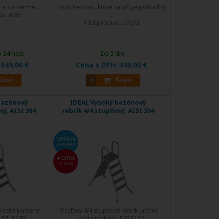
 a komerčné ...
Príslušenstvo, ktoré zaručuje pohodlný
tu:
7085
...
Kód produktu:
7073
o 24 hod.
Do 5 dní
:
549,00 €
Cena s DPH:
340,00 €
Kúpiť
Kúpiť
bazénový
IDEAL Vysoký bazénový
vý, AISI 304
rebrík 4/4 stupňový, AISI 304
DOPRAVA
ZDARMA
EXTRA
ZĽAVA
rebrík určený ...
Oceľový 4/4 stupňový rebrík určený ...
:
571010D
Kód produktu:
571212D