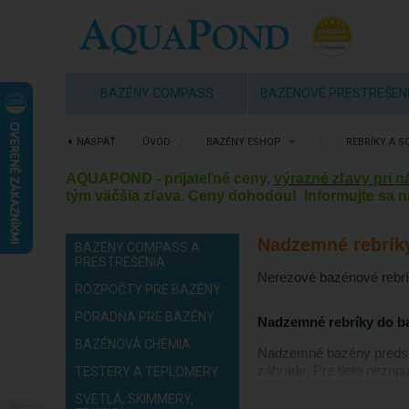
BAZÉNY COMPASS
BAZÉNOVÉ PRESTREŠEN
NASPÄŤ
⋮
ÚVOD
/
BAZÉNY ESHOP
/
REBRÍKY A S
AQUAPOND - prijateľné ceny,
výrazné zľavy pri 
tým väčšia zľava. Ceny dohodou! Informujte sa n
Nadzemné rebrík
BAZÉNY COMPASS A
PRESTREŠENIA
Nerezové bazénové rebrí
ROZPOČTY PRE BAZÉNY
PORADŇA PRE BAZÉNY
Nadzemné rebríky do ba
BAZÉNOVÁ CHÉMIA
Nadzemné bazény predstav
záhrade. Pre tieto neza
TESTERY A TEPLOMERY
vody. V tomto článku sa
SVETLÁ, SKIMMERY,