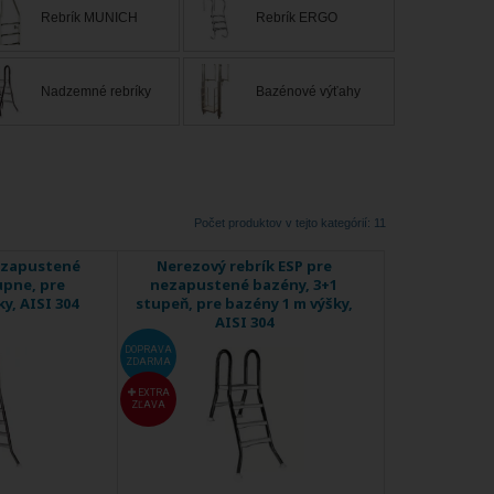
ožňujú tieto kritériá spĺňať s ľahkosťou.
Rebrík MUNICH
Rebrík ERGO
Nadzemné rebríky
Bazénové výťahy
Počet produktov v tejto kategórií: 11
nezapustené
Nerezový rebrík ESP pre
upne, pre
nezapustené bazény, 3+1
y, AISI 304
stupeň, pre bazény 1 m výšky,
AISI 304
DOPRAVA
ZDARMA
EXTRA
ZĽAVA