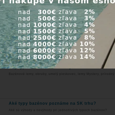
Na objednávku
Na objed
00 €
Cena s DPH:
350,00 €
Cena s DPH
Kúpiť
ZÉNY
Aký typ bazénového lemu vybrať?
Bazénové lemy, obruby, umelý pieskovec, lemy Mystery, prírodný 
Aké typy bazénov poznáme na SK trhu?
Aké sú výhody a nevýhody pri jednotlivých typoch bazénov?