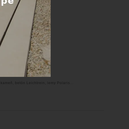
návku
:
375,00 €
Kúpiť
kameň, betón Leichtrein, lemy Polaris...