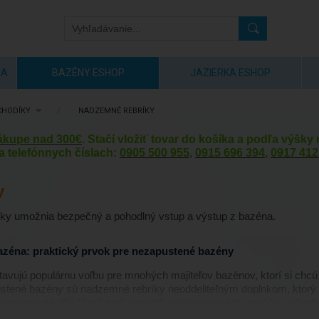
IA
BAZÉNY ESHOP
JAZIERKA ESHOP
CHODÍKY
/
NADZEMNÉ REBRÍKY
nákupe nad 300€
. Stačí vložiť tovar do košíka a podľa výšk
a telefónnych číslach:
0905 500 955
,
0915 696 394
,
0917 412
y
ky umožnia bezpečný a pohodlný vstup a výstup z bazéna.
zéna: praktický prvok pre nezapustené bazény
ujú populárnu voľbu pre mnohých majiteľov bazénov, ktorí si chcú 
pustené bazény sú nadzemné rebríky neoddeliteľným doplnkom, ktorý
 pozrieme na dôležitosť nadzemných rebríkov a na to, prečo sú vho