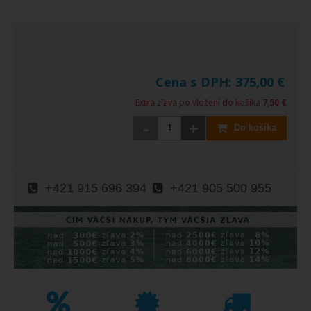
Cena s DPH:
375,00
€
Extra zľava po vložení do košíka
7,50 €
-
+
Do košíka
+421 915 696 394
+421 905 500 955