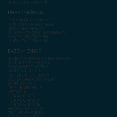
KONTAKTNÝ FORMULÁR
PRESTREŠENIA
FOTOGALÉRIA prestrešení
KONFIGURÁTOR prestrešení
NÍZKE PRESTREŠENIA
STREDNE VYSOKÉ PRESTREŠENIA
VYSOKÉ PRESTREŠENIA
KONTAKTNÝ FORMULÁR
BAZÉNY ESHOP
BAZÉNY COMPASS A PRESTREŠENIA
ROZPOČTY PRE BAZÉNY
PORADŇA PRE BAZÉNY
BAZÉNOVÁ CHÉMIA
TESTERY A TEPLOMERY
SVETLÁ, SKIMMERY, TRYSKY
BAZÉNOVÉ FÓLIE
TEPELNÉ ČERPADLÁ
ČERPADLÁ
FILTRAČNÉ SETY
FILTRAČNÉ NÁDOBY
FILTRAČNÉ NÁPLNE
VIACCESTNÉ VENTILY
TEPELNÉ VÝMENNÍKY
ELEKTRICKÝ OHREV