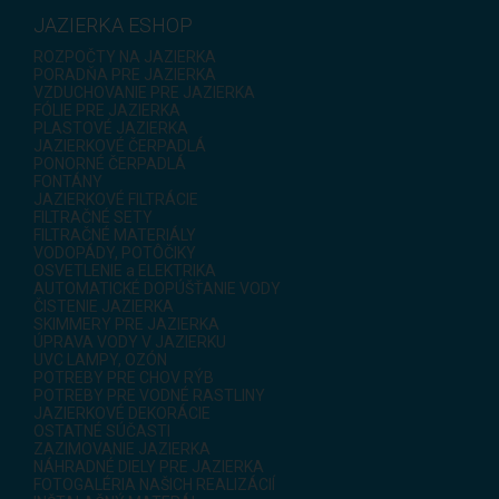
JAZIERKA ESHOP
ROZPOČTY NA JAZIERKA
PORADŇA PRE JAZIERKA
VZDUCHOVANIE PRE JAZIERKA
FÓLIE PRE JAZIERKA
PLASTOVÉ JAZIERKA
JAZIERKOVÉ ČERPADLÁ
PONORNÉ ČERPADLÁ
FONTÁNY
JAZIERKOVÉ FILTRÁCIE
FILTRAČNÉ SETY
FILTRAČNÉ MATERIÁLY
VODOPÁDY, POTÔČIKY
OSVETLENIE a ELEKTRIKA
AUTOMATICKÉ DOPÚŠŤANIE VODY
ČISTENIE JAZIERKA
SKIMMERY PRE JAZIERKA
ÚPRAVA VODY V JAZIERKU
UVC LAMPY, OZÓN
POTREBY PRE CHOV RÝB
POTREBY PRE VODNÉ RASTLINY
JAZIERKOVÉ DEKORÁCIE
OSTATNÉ SÚČASTI
ZAZIMOVANIE JAZIERKA
NÁHRADNÉ DIELY PRE JAZIERKA
FOTOGALÉRIA NAŠICH REALIZÁCIÍ