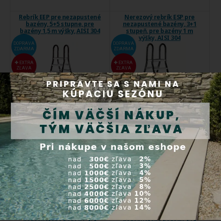
Rebrík EEP pre nezapustené
Nerezový rebrík ESP pre
bazény, 5+5 stupne, pre
nezapustené bazény, 3+1
bazény 1,5 m výšky, AISI 304
stupeň, pre bazény 1 m
výšky, AISI 304
DOPRAVA
DOPRAVA
ZDARMA
ZDARMA
EXTRA
EXTRA
ZĽAVA
ZĽAVA
Určené pre privátne a
Príslušenstvo, ktoré zaručuje
komerčné ...
pohodlný ...
Kód produktu:
7085
Kód produktu:
7073
Expedícia do 24 hod.
Do 5 dní
549,00 €
340,00 €
Kúpiť
Kúpiť
Nerezový rebrík ESP pre
Nerezový rebrík ESP pre