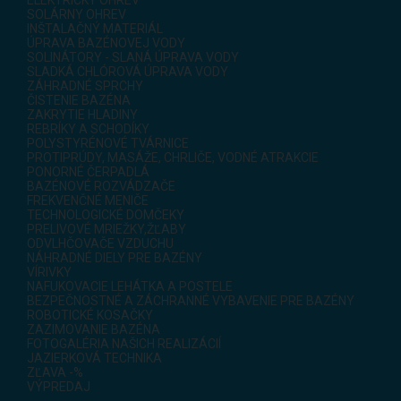
SOLÁRNY OHREV
INŠTALAČNÝ MATERIÁL
ÚPRAVA BAZÉNOVEJ VODY
SOLINÁTORY - SLANÁ ÚPRAVA VODY
SLADKÁ CHLÓROVÁ ÚPRAVA VODY
ZÁHRADNÉ SPRCHY
ČISTENIE BAZÉNA
ZAKRYTIE HLADINY
REBRÍKY A SCHODÍKY
POLYSTYRÉNOVÉ TVÁRNICE
PROTIPRÚDY, MASÁŽE, CHRLIČE, VODNÉ ATRAKCIE
PONORNÉ ČERPADLÁ
BAZÉNOVÉ ROZVÁDZAČE
FREKVENČNÉ MENIČE
TECHNOLOGICKÉ DOMČEKY
PRELIVOVÉ MRIEŽKY,ŽĽABY
ODVLHČOVAČE VZDUCHU
NÁHRADNÉ DIELY PRE BAZÉNY
VÍRIVKY
NAFUKOVACIE LEHÁTKA A POSTELE
BEZPEČNOSTNÉ A ZÁCHRANNÉ VYBAVENIE PRE BAZÉNY
ROBOTICKÉ KOSAČKY
ZAZIMOVANIE BAZÉNA
FOTOGALÉRIA NAŠICH REALIZÁCIÍ
JAZIERKOVÁ TECHNIKA
ZĽAVA -%
VÝPREDAJ