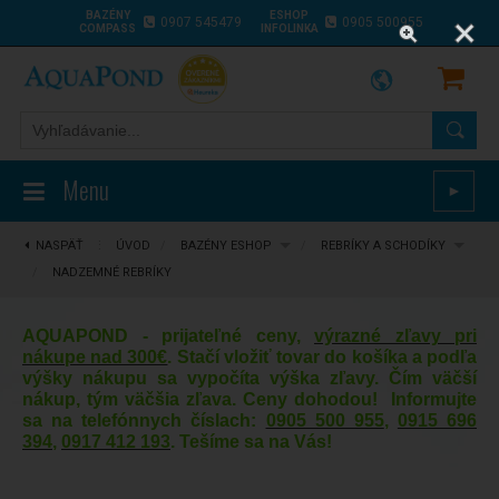
BAZÉNY
ESHOP
0907 545479
0905 500955
COMPASS
INFOLINKA
Menu
►
NASPÄŤ
⋮
ÚVOD
/
BAZÉNY ESHOP
/
REBRÍKY A SCHODÍKY
/
NADZEMNÉ REBRÍKY
AQUAPOND - prijateľné ceny,
výrazné zľavy pri
nákupe nad 300€
. Stačí vložiť tovar do košíka a podľa
výšky nákupu sa vypočíta výška zľavy. Čím väčší
nákup, tým väčšia zľava. Ceny dohodou! Informujte
sa na telefónnych číslach:
0905 500 955
,
0915 696
394
,
0917 412 193
. Tešíme sa na Vás!