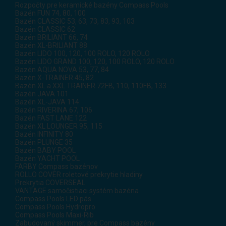
Rozpočty pre keramické bazény Compass Pools
Bazén FUN 74, 80, 100
Bazén CLASSIC 53, 63, 73, 83, 93, 103
Bazén CLASSIC 62
Bazén BRILIANT 66, 74
Bazén XL-BRILIANT 88
Bazén LIDO 100, 120, 100 ROLO, 120 ROLO
Bazén LIDO GRAND 100, 120, 100 ROLO, 120 ROLO
Bazén AQUA NOVA 53, 77, 84
Bazén X-TRAINER 45, 82
Bazén XL a XXL TRAINER 72FB, 110, 110FB, 133
Bazén JAVA 101
Bazén XL-JAVA 114
Bazén RIVERINA 67, 106
Bazén FAST LANE 122
Bazén XL LOUNGER 95, 115
Bazén INFINITY 80
Bazén PLUNGE 35
Bazén BABY POOL
Bazén YACHT POOL
FARBY Compass bazénov
ROLLO COVER roletové prekrytie hladiny
Prekrytia COVERSEAL
VANTAGE samočistiaci systém bazéna
Compass Pools LED pás
Compass Pools Hydropro
Compass Pools Maxi-Rib
Zabudovaný skimmer, pre Compass bazény