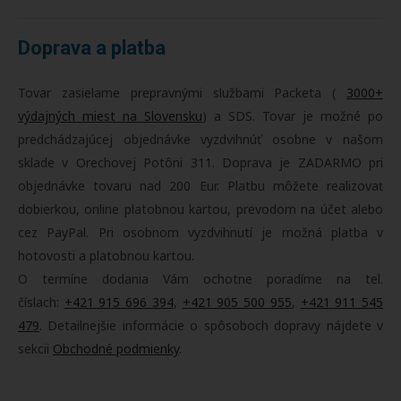
Doprava a platba
Tovar zasielame prepravnými službami Packeta (
3000+
výdajných miest na Slovensku
) a SDS. Tovar je možné po
predchádzajúcej objednávke vyzdvihnúť osobne v našom
sklade v Orechovej Potôni 311. Doprava je ZADARMO pri
objednávke tovaru nad 200 Eur. Platbu môžete realizovať
dobierkou, online platobnou kartou, prevodom na účet alebo
cez PayPal. Pri osobnom vyzdvihnutí je možná platba v
hotovosti a platobnou kartou.
O termíne dodania Vám ochotne poradíme na tel.
číslach:
+421 915 696 394
,
+421 905 500 955
,
+421 911 545
479
. Detailnejšie informácie o spôsoboch dopravy nájdete v
sekcii
Obchodné podmienky
.