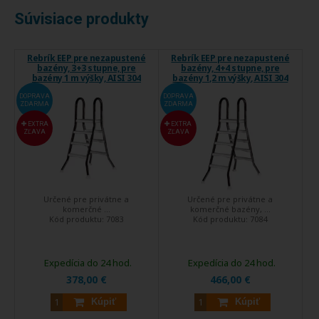
Súvisiace produkty
Rebrík EEP pre nezapustené
Rebrík EEP pre nezapustené
bazény, 3+3 stupne, pre
bazény, 4+4 stupne, pre
bazény 1 m výšky, AISI 304
bazény 1,2 m výšky, AISI 304
DOPRAVA
DOPRAVA
ZDARMA
ZDARMA
EXTRA
EXTRA
ZĽAVA
ZĽAVA
Určené pre privátne a
Určené pre privátne a
komerčné ...
komerčné bazény, ...
Kód produktu:
7083
Kód produktu:
7084
Expedícia do 24 hod.
Expedícia do 24 hod.
378,00 €
466,00 €
Kúpiť
Kúpiť