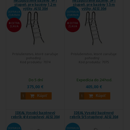
nezapustené bazény, 4+1
nezapustené bazény, 5+1
stupeň, pre bazény 1,2 m
stupeň, pre bazény 1,5 m
výšky, AISI 304
výšky, AISI 304
DOPRAVA
DOPRAVA
ZDARMA
ZDARMA
EXTRA
EXTRA
ZĽAVA
ZĽAVA
Príslušenstvo, ktoré zaručuje
Príslušenstvo, ktoré zaručuje
pohodlný ...
pohodlný ...
Kód produktu:
7074
Kód produktu:
7075
Do 5 dní
Expedícia do 24 hod.
375,00 €
405,00 €
Kúpiť
Kúpiť
IDEAL Vysoký bazénový
IDEAL Vysoký bazénový
rebrík 4/4 stupňový, AISI 304
rebrík 5/5 stupňový, AISI 304
DOPRAVA
DOPRAVA