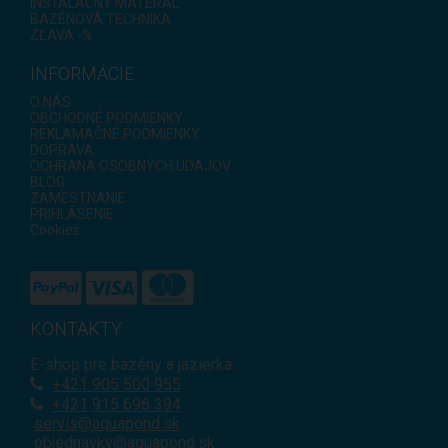
INŠTALAČNÝ MATERÁL
BAZÉNOVÁ TECHNIKA
ZĽAVA -%
INFORMÁCIE
O NÁS
OBCHODNÉ PODMIENKY
REKLAMAČNÉ PODMIENKY
DOPRAVA
OCHRANA OSOBNÝCH ÚDAJOV
BLOG
ZAMESTNANIE
PRIHLÁSENIE
Cookies
KONTAKTY
E-shop pre bazény a jazierka
+421
905 500 955
+421 915 696 394
servis@aquapond.sk
objednavky@aquapond.sk