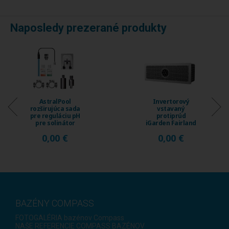
Naposledy prezerané produkty
AstralPool
Invertorový
rozširujúca sada
vstavaný
pre reguláciu pH
protiprúd
pre solinátor
iGarden Fairland
Energy Connect
Fix Jet, prietok
0,00 €
0,00 €
...
230 ...
BAZÉNY COMPASS
FOTOGALÉRIA bazénov Compass
NAŠE REFERENCIE COMPASS BAZÉNOV