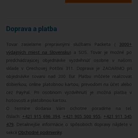
Doprava a platba
Tovar zasielame prepravnými službami Packeta (
3000+
výdajných miest na Slovensku
) a SDS. Tovar je možné po
predchádzajúcej objednávke vyzdvihnúť osobne v našom
sklade v Orechovej Potôni 311. Doprava je ZADARMO pri
objednávke tovaru nad 200 Eur. Platbu môžete realizovať
dobierkou, online platobnou kartou, prevodom na účet alebo
cez PayPal. Pri osobnom vyzdvihnutí je možná platba v
hotovosti a platobnou kartou.
O termíne dodania Vám ochotne poradíme na tel.
číslach:
+421 915 696 394
,
+421 905 500 955
,
+421 911 545
479
. Detailnejšie informácie o spôsoboch dopravy nájdete v
sekcii
Obchodné podmienky
.