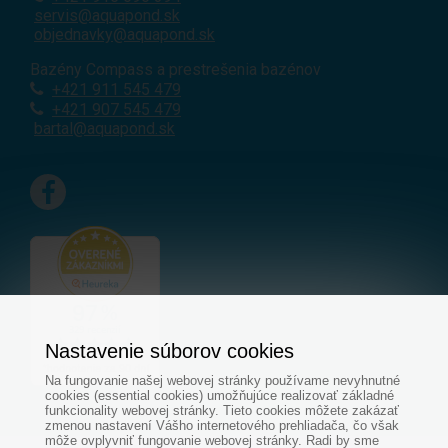
servis@aquapond.sk
objednavky@aquapond.sk
Bazény Compass a prestrešenia bazénov
+421 911 545 479
+421 907 545 479
bartal@aquapond.sk
Nastavenie súborov cookies
Na fungovanie našej webovej stránky používame nevyhnutné
cookies (essential cookies) umožňujúce realizovať základné
funkcionality webovej stránky. Tieto cookies môžete zakázať
zmenou nastavení Vášho internetového prehliadača, čo však
môže ovplyvniť fungovanie webovej stránky. Radi by sme