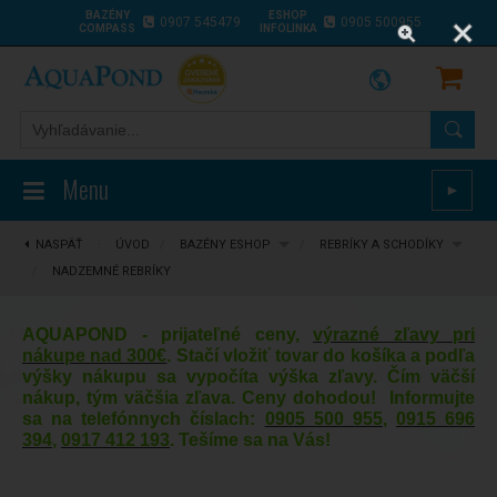
BAZÉNY
ESHOP
0907 545479
0905 500955
COMPASS
INFOLINKA
Menu
►
NASPÄŤ
⋮
ÚVOD
/
BAZÉNY ESHOP
/
REBRÍKY A SCHODÍKY
/
NADZEMNÉ REBRÍKY
AQUAPOND - prijateľné ceny,
výrazné zľavy pri
nákupe nad 300€
. Stačí vložiť tovar do košíka a podľa
výšky nákupu sa vypočíta výška zľavy. Čím väčší
nákup, tým väčšia zľava. Ceny dohodou! Informujte
sa na telefónnych číslach:
0905 500 955
,
0915 696
394
,
0917 412 193
. Tešíme sa na Vás!