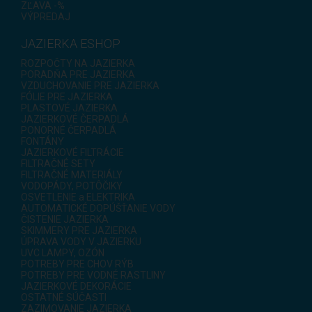
ZĽAVA -%
VÝPREDAJ
JAZIERKA ESHOP
ROZPOČTY NA JAZIERKA
PORADŇA PRE JAZIERKA
VZDUCHOVANIE PRE JAZIERKA
FÓLIE PRE JAZIERKA
PLASTOVÉ JAZIERKA
JAZIERKOVÉ ČERPADLÁ
PONORNÉ ČERPADLÁ
FONTÁNY
JAZIERKOVÉ FILTRÁCIE
FILTRAČNÉ SETY
FILTRAČNÉ MATERIÁLY
VODOPÁDY, POTÔČIKY
OSVETLENIE a ELEKTRIKA
AUTOMATICKÉ DOPÚŠŤANIE VODY
ČISTENIE JAZIERKA
SKIMMERY PRE JAZIERKA
ÚPRAVA VODY V JAZIERKU
UVC LAMPY, OZÓN
POTREBY PRE CHOV RÝB
POTREBY PRE VODNÉ RASTLINY
JAZIERKOVÉ DEKORÁCIE
OSTATNÉ SÚČASTI
ZAZIMOVANIE JAZIERKA