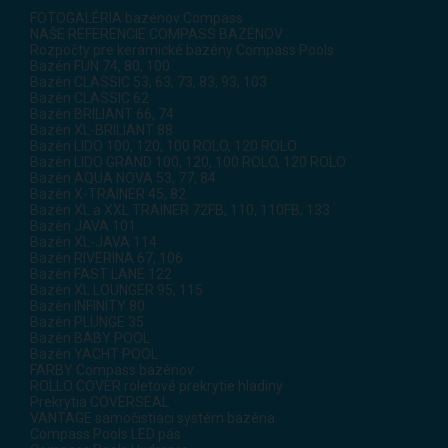
FOTOGALÉRIA bazénov Compass
NAŠE REFERENCIE COMPASS BAZÉNOV
Rozpočty pre keramické bazény Compass Pools
Bazén FUN 74, 80, 100
Bazén CLASSIC 53, 63, 73, 83, 93, 103
Bazén CLASSIC 62
Bazén BRILIANT 66, 74
Bazén XL-BRILIANT 88
Bazén LIDO 100, 120, 100 ROLO, 120 ROLO
Bazén LIDO GRAND 100, 120, 100 ROLO, 120 ROLO
Bazén AQUA NOVA 53, 77, 84
Bazén X-TRAINER 45, 82
Bazén XL a XXL TRAINER 72FB, 110, 110FB, 133
Bazén JAVA 101
Bazén XL-JAVA 114
Bazén RIVERINA 67, 106
Bazén FAST LANE 122
Bazén XL LOUNGER 95, 115
Bazén INFINITY 80
Bazén PLUNGE 35
Bazén BABY POOL
Bazén YACHT POOL
FARBY Compass bazénov
ROLLO COVER roletové prekrytie hladiny
Prekrytia COVERSEAL
VANTAGE samočistiaci systém bazéna
Compass Pools LED pás