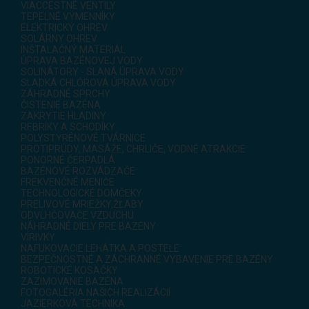
VIACCESTNÉ VENTILY
TEPELNÉ VÝMENNÍKY
ELEKTRICKÝ OHREV
SOLÁRNY OHREV
INŠTALAČNÝ MATERIÁL
ÚPRAVA BAZÉNOVEJ VODY
SOLINÁTORY - SLANÁ ÚPRAVA VODY
SLADKÁ CHLÓROVÁ ÚPRAVA VODY
ZÁHRADNÉ SPRCHY
ČISTENIE BAZÉNA
ZAKRYTIE HLADINY
REBRÍKY A SCHODÍKY
POLYSTYRÉNOVÉ TVÁRNICE
PROTIPRÚDY, MASÁŽE, CHRLIČE, VODNÉ ATRAKCIE
PONORNÉ ČERPADLÁ
BAZÉNOVÉ ROZVÁDZAČE
FREKVENČNÉ MENIČE
TECHNOLOGICKÉ DOMČEKY
PRELIVOVÉ MRIEŽKY,ŽĽABY
ODVLHČOVAČE VZDUCHU
NÁHRADNÉ DIELY PRE BAZÉNY
VÍRIVKY
NAFUKOVACIE LEHÁTKA A POSTELE
BEZPEČNOSTNÉ A ZÁCHRANNÉ VYBAVENIE PRE BAZÉNY
ROBOTICKÉ KOSAČKY
ZAZIMOVANIE BAZÉNA
FOTOGALÉRIA NAŠICH REALIZÁCIÍ
JAZIERKOVÁ TECHNIKA