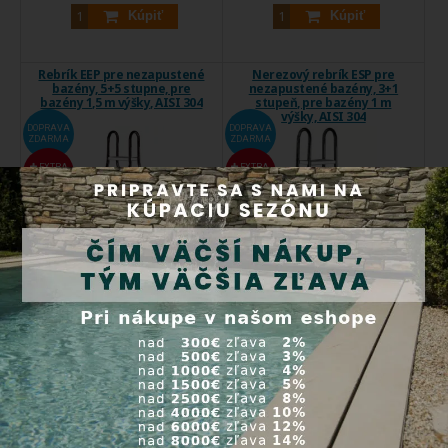
Kúpiť
Kúpiť
Rebrík EEP pre nezapustené
Nerezový rebrík ESP pre
bazény, 5+5 stupne, pre
nezapustené bazény, 3+1
bazény 1,5 m výšky, AISI 304
stupeň, pre bazény 1 m
výšky, AISI 304
DOPRAVA
DOPRAVA
ZDARMA
ZDARMA
EXTRA
EXTRA
ZĽAVA
ZĽAVA
Určené pre privátne a
Príslušenstvo, ktoré zaručuje
komerčné ...
pohodlný ...
Kód produktu:
7085
Kód produktu:
7073
Expedícia do 24 hod.
Do 5 dní
549,00 €
340,00 €
Kúpiť
Kúpiť