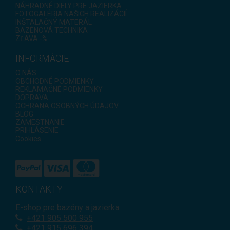
NÁHRADNÉ DIELY PRE JAZIERKA
FOTOGALÉRIA NAŠICH REALIZÁCIÍ
INŠTALAČNÝ MATERÁL
BAZÉNOVÁ TECHNIKA
ZĽAVA -%
INFORMÁCIE
O NÁS
OBCHODNÉ PODMIENKY
REKLAMAČNÉ PODMIENKY
DOPRAVA
OCHRANA OSOBNÝCH ÚDAJOV
BLOG
ZAMESTNANIE
PRIHLÁSENIE
Cookies
KONTAKTY
E-shop pre bazény a jazierka
+421
905 500 955
+421 915 696 394