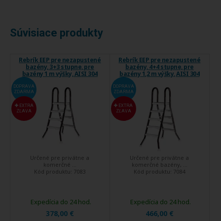
Súvisiace produkty
Rebrík EEP pre nezapustené
Rebrík EEP pre nezapustené
bazény, 3+3 stupne, pre
bazény, 4+4 stupne, pre
bazény 1 m výšky, AISI 304
bazény 1,2 m výšky, AISI 304
DOPRAVA
DOPRAVA
ZDARMA
ZDARMA
EXTRA
EXTRA
ZĽAVA
ZĽAVA
Určené pre privátne a
Určené pre privátne a
komerčné ...
komerčné bazény, ...
Kód produktu:
7083
Kód produktu:
7084
Expedícia do 24 hod.
Expedícia do 24 hod.
378,00 €
466,00 €