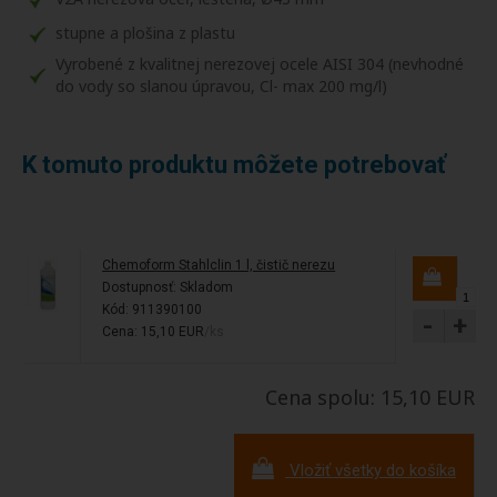
stupne a plošina z plastu
Vyrobené z kvalitnej nerezovej ocele AISI 304 (nevhodné
do vody so slanou úpravou, Cl- max 200 mg/l)
K tomuto produktu môžete potrebovať
Chemoform Stahlclin 1 l, čistič nerezu
Dostupnosť:
Skladom
Kód: 911390100
-
+
Cena: 15,10 EUR
/ks
Cena spolu: 15,10 EUR
Vložiť všetky do košíka