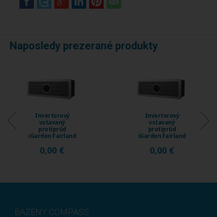
Naposledy prezerané produkty
EXTRA
ZĽAVA
Invertorový
Tepelné čerpadlo
vstavaný
iGarden Aquark
protiprúd
Mr.Silence WOOD
iGarden Fairland
30+ s chladením,
Fix Jet, prietok
18 ...
0,00 €
4 597,00 €
120 ...
BAZÉNY COMPASS