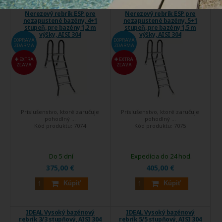
Nerezový rebrík ESP pre
Nerezový rebrík ESP pre
nezapustené bazény, 4+1
nezapustené bazény, 5+1
stupeň, pre bazény 1,2 m
stupeň, pre bazény 1,5 m
výšky, AISI 304
výšky, AISI 304
DOPRAVA
DOPRAVA
ZDARMA
ZDARMA
EXTRA
EXTRA
ZĽAVA
ZĽAVA
Príslušenstvo, ktoré zaručuje
Príslušenstvo, ktoré zaručuje
pohodlný ...
pohodlný ...
Kód produktu:
7074
Kód produktu:
7075
Do 5 dní
Expedícia do 24 hod.
375,00 €
405,00 €
Kúpiť
Kúpiť
IDEAL Vysoký bazénový
IDEAL Vysoký bazénový
rebrík 3/3 stupňový, AISI 304
rebrík 5/5 stupňový, AISI 304