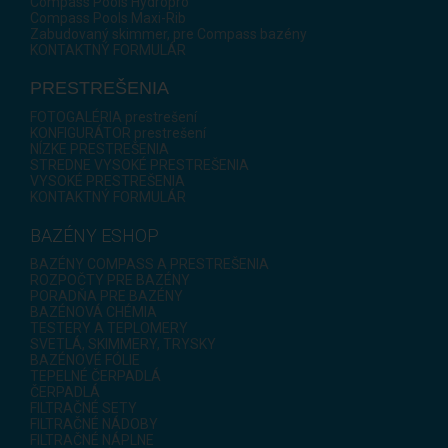
Compass Pools Hydropro
Compass Pools Maxi-Rib
Zabudovaný skimmer, pre Compass bazény
KONTAKTNÝ FORMULÁR
PRESTREŠENIA
FOTOGALÉRIA prestrešení
KONFIGURÁTOR prestrešení
NÍZKE PRESTREŠENIA
STREDNE VYSOKÉ PRESTREŠENIA
VYSOKÉ PRESTREŠENIA
KONTAKTNÝ FORMULÁR
BAZÉNY ESHOP
BAZÉNY COMPASS A PRESTREŠENIA
ROZPOČTY PRE BAZÉNY
PORADŇA PRE BAZÉNY
BAZÉNOVÁ CHÉMIA
TESTERY A TEPLOMERY
SVETLÁ, SKIMMERY, TRYSKY
BAZÉNOVÉ FÓLIE
TEPELNÉ ČERPADLÁ
ČERPADLÁ
FILTRAČNÉ SETY
FILTRAČNÉ NÁDOBY
FILTRAČNÉ NÁPLNE