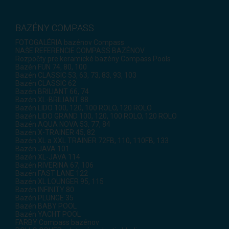
BAZÉNY COMPASS
FOTOGALÉRIA bazénov Compass
NAŠE REFERENCIE COMPASS BAZÉNOV
Rozpočty pre keramické bazény Compass Pools
Bazén FUN 74, 80, 100
Bazén CLASSIC 53, 63, 73, 83, 93, 103
Bazén CLASSIC 62
Bazén BRILIANT 66, 74
Bazén XL-BRILIANT 88
Bazén LIDO 100, 120, 100 ROLO, 120 ROLO
Bazén LIDO GRAND 100, 120, 100 ROLO, 120 ROLO
Bazén AQUA NOVA 53, 77, 84
Bazén X-TRAINER 45, 82
Bazén XL a XXL TRAINER 72FB, 110, 110FB, 133
Bazén JAVA 101
Bazén XL-JAVA 114
Bazén RIVERINA 67, 106
Bazén FAST LANE 122
Bazén XL LOUNGER 95, 115
Bazén INFINITY 80
Bazén PLUNGE 35
Bazén BABY POOL
Bazén YACHT POOL
FARBY Compass bazénov