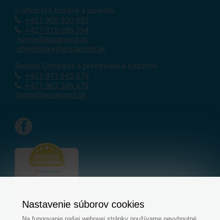
E-shop pre bazény a jazierka
+421
905 500 955
+421 915 696 394
servis@aquapond.sk
objednavky@aquapond.sk
Bazény Compass a prestrešenia bazénov
+421 911 545 479
+421 907 545 479
bartal@aquapond.sk
Nastavenie súborov cookies
Na fungovanie našej webovej stránky používame nevyhnutné