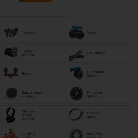
Tvarovky
Ventily
Trubky,
Flexi hadice
potrubia
Uzatváracie
Bypass
klapky
Spätné ventily
Prírubové
a klapky
spojky
Stenové
Hadicové
úchyty
spony
potrubia
Lepidlá a
Montážne
čističe
pomôcky