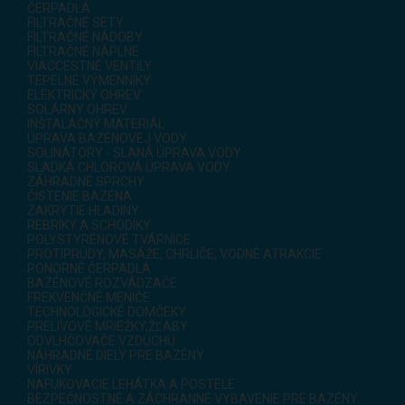
ČERPADLÁ
FILTRAČNÉ SETY
FILTRAČNÉ NÁDOBY
FILTRAČNÉ NÁPLNE
VIACCESTNÉ VENTILY
TEPELNÉ VÝMENNÍKY
ELEKTRICKÝ OHREV
SOLÁRNY OHREV
INŠTALAČNÝ MATERIÁL
ÚPRAVA BAZÉNOVEJ VODY
SOLINÁTORY - SLANÁ ÚPRAVA VODY
SLADKÁ CHLÓROVÁ ÚPRAVA VODY
ZÁHRADNÉ SPRCHY
ČISTENIE BAZÉNA
ZAKRYTIE HLADINY
REBRÍKY A SCHODÍKY
POLYSTYRÉNOVÉ TVÁRNICE
PROTIPRÚDY, MASÁŽE, CHRLIČE, VODNÉ ATRAKCIE
PONORNÉ ČERPADLÁ
BAZÉNOVÉ ROZVÁDZAČE
FREKVENČNÉ MENIČE
TECHNOLOGICKÉ DOMČEKY
PRELIVOVÉ MRIEŽKY,ŽĽABY
ODVLHČOVAČE VZDUCHU
NÁHRADNÉ DIELY PRE BAZÉNY
VÍRIVKY
NAFUKOVACIE LEHÁTKA A POSTELE
BEZPEČNOSTNÉ A ZÁCHRANNÉ VYBAVENIE PRE BAZÉNY