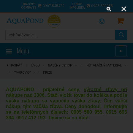
BAZÉNY
ESHOP
0907 545479
0905 500955
COMPASS
INFOLINKA
Menu
►
NASPÄŤ
⋮
ÚVOD
/
BAZÉNY ESHOP
/
INŠTALAČNÝ MATERIÁL
/
TVAROVKY
/
KRÍŽE
AQUAPOND - prijateľné ceny,
výrazné zľavy pri
nákupe nad 300€
. Stačí vložiť tovar do košíka a podľa
výšky nákupu sa vypočíta výška zľavy. Čím väčší
nákup, tým väčšia zľava. Ceny dohodou! Informujte
sa na telefónnych číslach:
0905 500 955
,
0915 696
394
,
0917 412 193
. Tešíme sa na Vás!