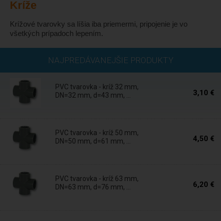
Kríže
Krížové tvarovky sa líšia iba priemermi, pripojenie je vo
všetkých prípadoch lepením.
Skladom
NAJPREDÁVANEJŠIE PRODUKTY
PVC tvarovka - kríž 32 mm,
3,10 €
DN=32 mm, d=43 mm, ...
Skladom
PVC tvarovka - kríž 50 mm,
4,50 €
DN=50 mm, d=61 mm, ...
Skladom
PVC tvarovka - kríž 63 mm,
6,20 €
DN=63 mm, d=76 mm, ...