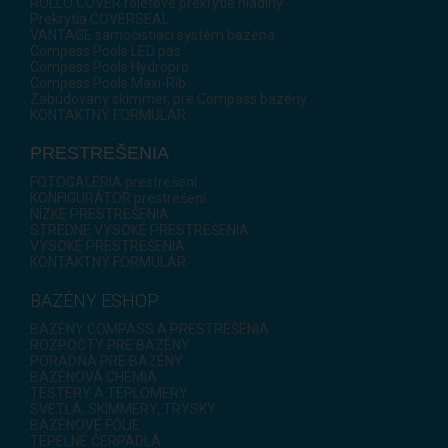
ROLLO COVER roletové prekrytie hladiny
Prekrytia COVERSEAL
VANTAGE samočistiaci systém bazéna
Compass Pools LED pás
Compass Pools Hydropro
Compass Pools Maxi-Rib
Zabudovaný skimmer, pre Compass bazény
KONTAKTNÝ FORMULÁR
PRESTREŠENIA
FOTOGALÉRIA prestrešení
KONFIGURÁTOR prestrešení
NÍZKE PRESTREŠENIA
STREDNE VYSOKÉ PRESTREŠENIA
VYSOKÉ PRESTREŠENIA
KONTAKTNÝ FORMULÁR
BAZÉNY ESHOP
BAZÉNY COMPASS A PRESTREŠENIA
ROZPOČTY PRE BAZÉNY
PORADŇA PRE BAZÉNY
BAZÉNOVÁ CHÉMIA
TESTERY A TEPLOMERY
SVETLÁ, SKIMMERY, TRYSKY
BAZÉNOVÉ FÓLIE
TEPELNÉ ČERPADLÁ