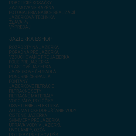
ROBOTICKÉ KOSAČKY
ZAZIMOVANIE BAZÉNA
FOTOGALÉRIA NAŠICH REALIZÁCIÍ
JAZIERKOVÁ TECHNIKA
ZĽAVA -%
VÝPREDAJ
JAZIERKA ESHOP
ROZPOČTY NA JAZIERKA
PORADŇA PRE JAZIERKA
VZDUCHOVANIE PRE JAZIERKA
FÓLIE PRE JAZIERKA
PLASTOVÉ JAZIERKA
JAZIERKOVÉ ČERPADLÁ
PONORNÉ ČERPADLÁ
FONTÁNY
JAZIERKOVÉ FILTRÁCIE
FILTRAČNÉ SETY
FILTRAČNÉ MATERIÁLY
VODOPÁDY, POTÔČIKY
OSVETLENIE a ELEKTRIKA
AUTOMATICKÉ DOPÚŠŤANIE VODY
ČISTENIE JAZIERKA
SKIMMERY PRE JAZIERKA
ÚPRAVA VODY V JAZIERKU
UVC LAMPY, OZÓN
POTREBY PRE CHOV RÝB