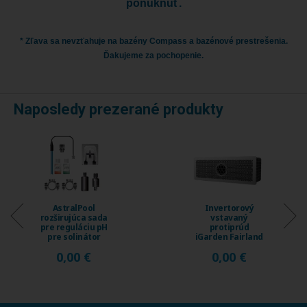
ponúknuť.
* Zľava sa nevzťahuje na bazény Compass a bazénové prestrešenia.
Ďakujeme za pochopenie.
Naposledy prezerané produkty
Invertorový
Invertorový
vstavaný
vstavaný
protiprúd
protiprúd
iGarden Fairland
iGarden Fairland
Fix Jet, prietok
Fix Jet, prietok
0,00 €
0,00 €
230 ...
120 ...