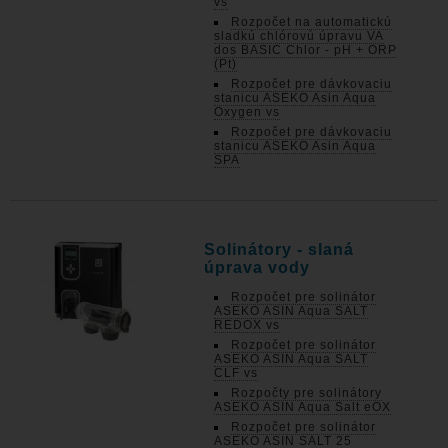
vs
Rozpočet na automatickú
sladkú chlórovú úpravu VA
dos BASIC Chlor - pH + ORP
(Pt)
Rozpočet pre dávkovaciu
stanicu ASEKO Asin Aqua
Oxygen vs
Rozpočet pre dávkovaciu
stanicu ASEKO Asin Aqua
SPA
Solinátory - slaná
úprava vody
Rozpočet pre solinátor
ASEKO ASIN Aqua SALT
REDOX vs
Rozpočet pre solinátor
ASEKO ASIN Aqua SALT
CLF vs
Rozpočty pre solinátory
ASEKO ASIN Aqua Salt eOX
Rozpočet pre solinátor
ASEKO ASIN SALT 25