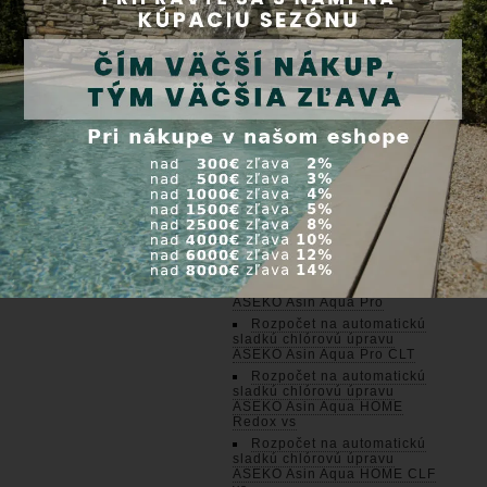
sladkú chlórovú úpravu
ASEKO Asin Aqua Net+ Dose
Rozpočet na automatickú
sladkú chlórovú úpravu
ASEKO Asin Aqua Net Redox
Rozpočet na automatickú
sladkú chlórovú úpravu
ASEKO Asin Aqua Net+
Redox
Rozpočet na automatickú
sladkú chlórovú úpravu
ASEKO Asin Aqua Net CLF
Rozpočet na automatickú
sladkú chlórovú úpravu
ASEKO Asin Aqua Net+ CLF
Rozpočet na automatickú
sladkú chlórovú úpravu
ASEKO Asin Aqua Pro
Rozpočet na automatickú
sladkú chlórovú úpravu
ASEKO Asin Aqua Pro CLT
Rozpočet na automatickú
sladkú chlórovú úpravu
ASEKO Asin Aqua HOME
Redox vs
Rozpočet na automatickú
sladkú chlórovú úpravu
ASEKO Asin Aqua HOME CLF