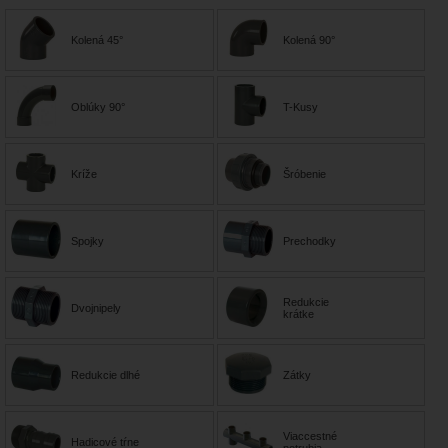
Kolená 45°
Kolená 90°
Oblúky 90°
T-Kusy
Kríže
Šróbenie
Spojky
Prechodky
Redukcie
Dvojnipely
krátke
Redukcie dlhé
Zátky
Viaccestné
Hadicové tŕne