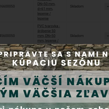
DN=50 mm,
16600050
Skladom
d=61 mm,
lepenie /
lepenie
PVC tvarovka -
šróbenie 50
45600050
mm, DN=50
Skladom
mm, lepenie /
lepenie
Bazénový PVC
guľový ventil
12105
Plimex 50 mm
Skladom
lepenie /
lepenie
Uzemnenie
21201+0216600050
Do 5 dní
titan DN=50mm
Griffon UNI-100
lepidlo na PVC
10600250
Skladom
so štetcom 250