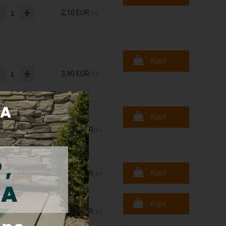
-
+
2,10 EUR
/ks
Kúpiť
-
+
3,90 EUR
/ks
Kúpiť
-
+
18,00 EUR
/ks
-
+
28,70 EUR
Kúpiť
/ks
Kúpiť
-
+
11,00 EUR
/ks