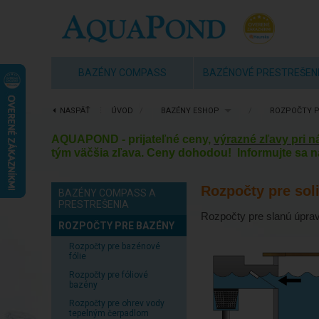
BAZÉNY COMPASS
BAZÉNOVÉ PRESTREŠEN
NASPÄŤ
⋮
ÚVOD
/
BAZÉNY ESHOP
/
ROZPOČTY P
AQUAPOND - prijateľné ceny,
výrazné zľavy pri 
tým väčšia zľava. Ceny dohodou! Informujte sa n
Rozpočty pre so
BAZÉNY COMPASS A
PRESTREŠENIA
Rozpočty pre slanú úpra
ROZPOČTY PRE BAZÉNY
Rozpočty pre bazénové
fólie
Rozpočty pre fóliové
bazény
Rozpočty pre ohrev vody
tepelným čerpadlom