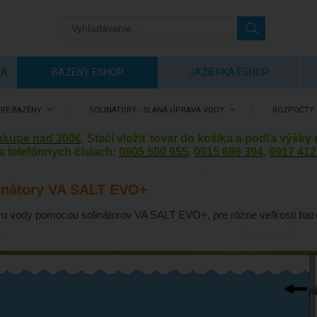
IA
BAZÉNY ESHOP
JAZIERKA ESHOP
RE BAZÉNY
/
SOLINÁTORY - SLANÁ ÚPRAVA VODY
/
ROZPOČTY 
nákupe nad 300€
. Stačí vložiť tovar do košíka a podľa výšk
a telefónnych číslach:
0905 500 955
,
0915 696 394
,
0917 412
linátory VA SALT EVO+
vu vody pomocou solinátorov VA SALT EVO+, pre rôzne veľkosti baz