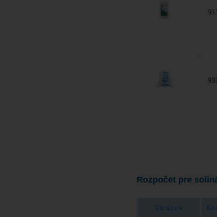
91
93
Rozpočet pre solin
Obrázok
Kó