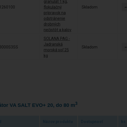
granulát 1 kg,
1260100
flokulačný
Skladom
prípravok na
odstránenie
drobných
nečistôt a kalov
SOLANA PAG -
Jadranská
3000S3SS
Skladom
morská soľ 25
kg
3
átor VA SALT EVO+ 20, do 80 m
d
Názov produktu
Dostupnosť
ks