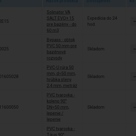
d
Názov produktu
Dostupnosť
ks
Solinator VA
SALT EVO+ 15
Expedícia do 24
2E15
pre bazény - do
hod.
60 m3
Bypass - obtok
PVC 50 mm pre
0025
Skladom
bazénové
rozvody
PVC-U rúra 50
mm, d=50 mm,
01605028
Skladom
hrúbka steny
2,4 mm, metráž
PVC tvarovka -
koleno 90°
11600050
DN=50 mm,
Skladom
lepenie /
lepenie
PVC tvarovka -
T-kus 90°