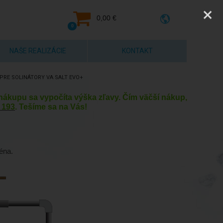
0,00 €
0
NAŠE REALIZÁCIE
KONTAKT
PRE SOLINÁTORY VA SALT EVO+
y nákupu sa vypočíta výška zľavy. Čím väčší nákup,
 193
. Tešíme sa na Vás!
éna.