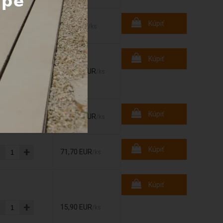
-
+
Kúpiť
7,10 EUR
/ks
Kúpiť
-
+
540,00 EUR
/ks
-
+
Kúpiť
124,90 EUR
/ks
-
+
Kúpiť
71,70 EUR
/ks
Kúpiť
-
+
15,90 EUR
/ks