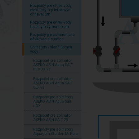
Rozpočty pre ohrev vody
elektrickým prietokovým
ohrievačom
Rozpočty pre ohrev vody
tepelným výmenníkom
Rozpočty pre automatické
dávkovacie stanice
Solinátory - slaná úprava
vody
Rozpočet pre solinátor
ASEKO ASIN Aqua SALT
REDOX vs
Rozpočet pre solinátor
ASEKO ASIN Aqua SALT
CLF vs
Rozpočty pre solinátory
ASEKO ASIN Aqua Salt
eOX
Rozpočet pre solinátor
ASEKO ASIN SALT 25
Rozpočty pre solinátory
Aquagem iGarden Mr.Pure