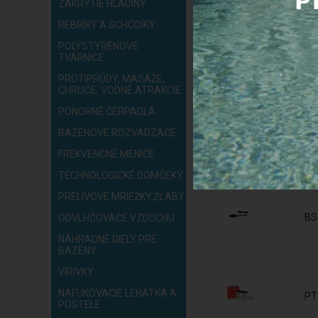
ZAKRYTIE HLADINY
REBRÍKY A SCHODÍKY
04
POLYSTYRÉNOVÉ
TVÁRNICE
PROTIPRÚDY, MASÁŽE,
CHRLIČE, VODNÉ ATRAKCIE
93
PONORNÉ ČERPADLÁ
BAZÉNOVÉ ROZVÁDZAČE
FREKVENČNÉ MENIČE
93
TECHNOLOGICKÉ DOMČEKY
PRELIVOVÉ MRIEŽKY,ŽĽABY
BS
ODVLHČOVAČE VZDUCHU
NÁHRADNÉ DIELY PRE
BAZÉNY
VÍRIVKY
NAFUKOVACIE LEHÁTKA A
PT
POSTELE