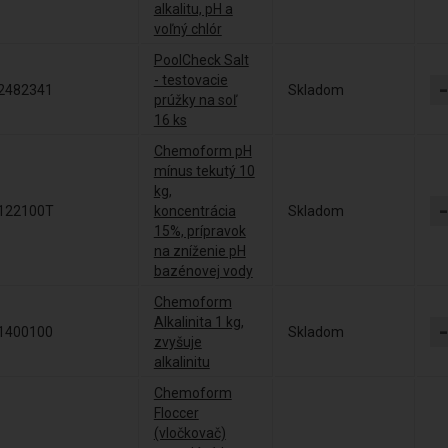
alkalitu, pH a
voľný chlór
PoolCheck Salt
- testovacie
2482341
Skladom
prúžky na soľ
16 ks
Chemoform pH
mínus tekutý 10
kg,
122100T
koncentrácia
Skladom
15%, prípravok
na zníženie pH
bazénovej vody
Chemoform
Alkalinita 1 kg,
1400100
Skladom
zvyšuje
alkalinitu
Chemoform
Floccer
(vločkovač)