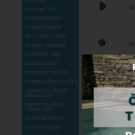
ČERPADLÁ
02
FILTRAČNÉ SETY
FILTRAČNÉ NÁDOBY
FILTRAČNÉ NÁPLNE
VIACCESTNÉ VENTILY
02
TEPELNÉ VÝMENNÍKY
ELEKTRICKÝ OHREV
SOLÁRNY OHREV
INŠTALAČNÝ MATERIÁL
01
ÚPRAVA BAZÉNOVEJ VODY
SOLINÁTORY - SLANÁ
ÚPRAVA VODY
51
SLADKÁ CHLÓROVÁ
ÚPRAVA VODY
ZÁHRADNÉ SPRCHY
04
ČISTENIE BAZÉNA