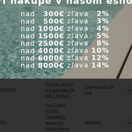
ml
Griffon čistič na
25600125
PVC, PVC-C,
Skladom
ABS 125 ml
Domopool kit -
diaľkové
Expedícia do 24
11002
ovládanie VA
hod.
HYDROSALT /
VA SALT EVO+
KIT ORP pre
Expedícia do 24
13000
jednotku VA
hod.
SALT SMART
Snímač teploty
Expedícia do 24
1025021
pre jednotku VA
hod.
SALT SMART
Pool Tester
PT500 -
Tabletkový
500
tester pre
Skladom
bazén meria