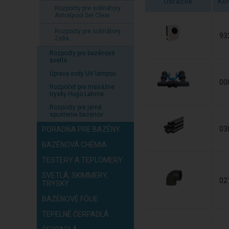
Obrázok
Kó
Rozpočty pre solinátory
Astralpool Sel Clear
Rozpočty pre solinátory
93
Zelia
Rozpočty pre bazénové
svetlá
Úprava vody UV lampou
00
Rozpočet pre masážne
trysky Hugo Lahme
Rozpočty pre jarné
spustenie bazénov
03
PORADŇA PRE BAZÉNY
BAZÉNOVÁ CHÉMIA
TESTERY A TEPLOMERY
SVETLÁ, SKIMMERY,
02
TRYSKY
BAZÉNOVÉ FÓLIE
TEPELNÉ ČERPADLÁ