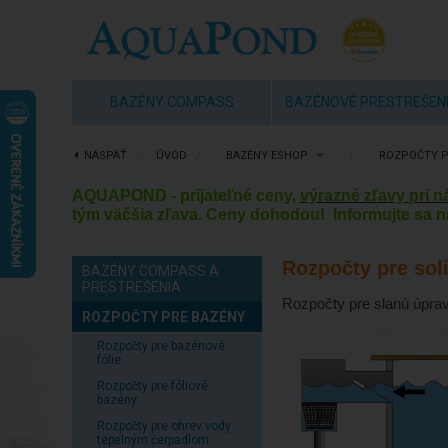
BAZÉNY COMPASS
BAZÉNOVÉ PRESTREŠEN
NASPÄŤ
⋮
ÚVOD
/
BAZÉNY ESHOP
/
ROZPOČTY P
AQUAPOND - prijateľné ceny,
výrazné zľavy pri 
tým väčšia zľava. Ceny dohodou! Informujte sa n
Rozpočty pre sol
BAZÉNY COMPASS A
PRESTREŠENIA
Rozpočty pre slanú úprav
ROZPOČTY PRE BAZÉNY
Rozpočty pre bazénové
fólie
Rozpočty pre fóliové
bazény
Rozpočty pre ohrev vody
tepelným čerpadlom