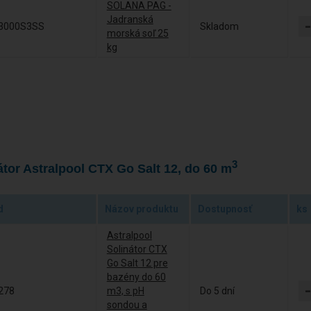
SOLANA PAG -
Jadranská
3000S3SS
Skladom
morská soľ 25
kg
3
átor Astralpool CTX Go Salt 12, do 60 m
d
Názov produktu
Dostupnosť
ks
Astralpool
Solinátor CTX
Go Salt 12 pre
bazény do 60
278
m3, s pH
Do 5 dní
sondou a