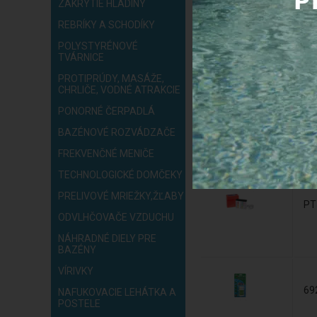
ZAKRYTIE HLADINY
REBRÍKY A SCHODÍKY
51
POLYSTYRÉNOVÉ
TVÁRNICE
04
PROTIPRÚDY, MASÁŽE,
CHRLIČE, VODNÉ ATRAKCIE
PONORNÉ ČERPADLÁ
04
BAZÉNOVÉ ROZVÁDZAČE
FREKVENČNÉ MENIČE
TECHNOLOGICKÉ DOMČEKY
PRELIVOVÉ MRIEŽKY,ŽĽABY
PT
ODVLHČOVAČE VZDUCHU
NÁHRADNÉ DIELY PRE
BAZÉNY
VÍRIVKY
69
NAFUKOVACIE LEHÁTKA A
POSTELE