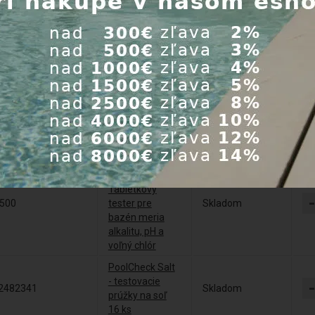
Uzemnenie
21201+0216600050
Do 5 dní
titan DN=50mm
Tangit lepidlo
10610250
na PVC so
Skladom
štetcom 250 g
Tangit čistič
25610125
PVC-U, PVC-C,
Skladom
ABS 125 ml
Pool Tester
PT500 -
Tabletkový
500
tester pre
Skladom
bazén meria
alkalitu, pH a
voľný chlór
PoolCheck Salt
- testovacie
2482341
Skladom
prúžky na soľ
16 ks