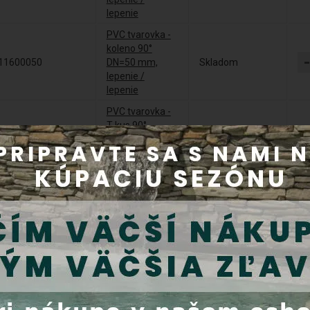
lepenie
PVC tvarovka -
koleno 90°
11600050
DN=50 mm,
Skladom
lepenie /
lepenie
PVC tvarovka -
T-kus 90°
DN=50 mm,
16600050
Skladom
d=61 mm,
lepenie /
lepenie
PVC tvarovka -
25606350
Redukcia krátka
Skladom
63 x 50 mm
PVC tvarovka -
šróbenie 50
45600050
mm, DN=50
Skladom
mm, lepenie /
lepenie