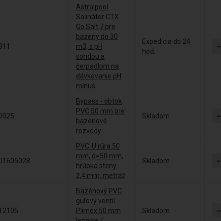
Astralpool
Solinátor CTX
Go Salt 7 pre
bazény do 30
Expedícia do 24
311
m3, s pH
hod.
sondou a
čerpadlom na
dávkovanie pH
mínus
Bypass - obtok
PVC 50 mm pre
0025
Skladom
bazénové
rozvody
PVC-U rúra 50
mm, d=50 mm,
01605028
Skladom
hrúbka steny
2,4 mm, metráž
Bazénový PVC
guľový ventil
12105
Plimex 50 mm
Skladom
lepenie /