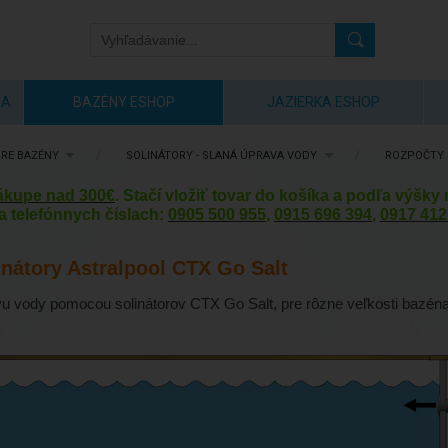
IA
BAZÉNY ESHOP
JAZIERKA ESHOP
RE BAZÉNY
/
SOLINÁTORY - SLANÁ ÚPRAVA VODY
/
ROZPOČTY 
nákupe nad 300€
. Stačí vložiť tovar do košíka a podľa výšk
a telefónnych číslach:
0905 500 955
,
0915 696 394
,
0917 412
inátory Astralpool CTX Go Salt
u vody pomocou solinátorov CTX Go Salt, pre rôzne veľkosti bazéna