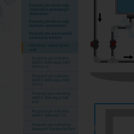
Rozpočty pre ohrev vody
elektrickým prietokovým
ohrievačom
Rozpočty pre ohrev vody
tepelným výmenníkom
Rozpočty pre automatické
dávkovacie stanice
Solinátory - slaná úprava
vody
Rozpočet pre solinátor
ASEKO ASIN Aqua SALT
REDOX vs
Rozpočet pre solinátor
ASEKO ASIN Aqua SALT
CLF vs
Rozpočty pre solinátory
ASEKO ASIN Aqua Salt
eOX
Rozpočet pre solinátor
ASEKO ASIN SALT 25
Rozpočty pre solinátory
Aquagem iGarden Mr.Pure