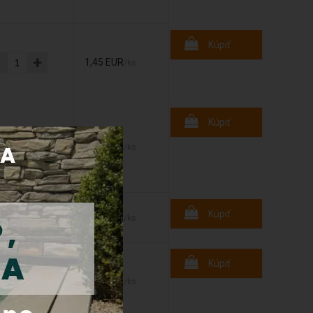
Kúpiť
-
+
1,45 EUR
/ks
Kúpiť
-
+
2,10 EUR
/ks
-
+
Kúpiť
1,30 EUR
/ks
Kúpiť
-
+
3,90 EUR
/ks