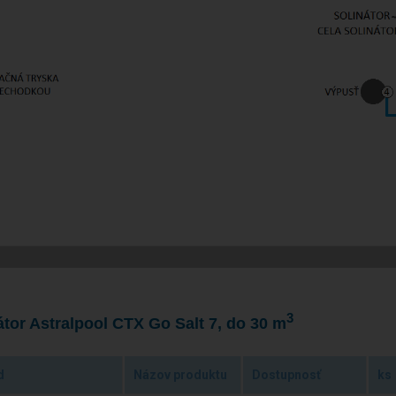
3
átor Astralpool CTX Go Salt 7, do 30 m
d
Názov produktu
Dostupnosť
ks