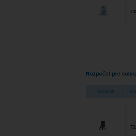
93
Rozpočet pre solin
Obrázok
Kó
70