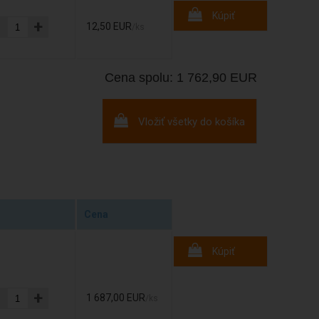
Kúpiť
-
+
12,50 EUR
/ks
Cena spolu: 1 762,90 EUR
Vložiť všetky do košíka
Cena
Kúpiť
-
+
1 687,00 EUR
/ks