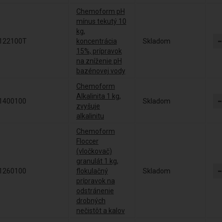
Chemoform pH
mínus tekutý 10
kg,
122100T
koncentrácia
Skladom
15%, prípravok
na zníženie pH
bazénovej vody
Chemoform
Alkalinita 1 kg,
1400100
Skladom
zvyšuje
alkalinitu
Chemoform
Floccer
(vločkovač)
granulát 1 kg,
1260100
flokulačný
Skladom
prípravok na
odstránenie
drobných
nečistôt a kalov