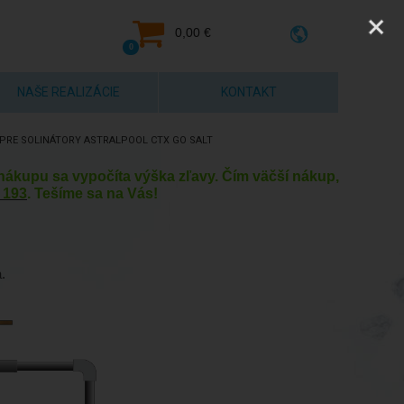
0,00 €
0
NAŠE REALIZÁCIE
KONTAKT
PRE SOLINÁTORY ASTRALPOOL CTX GO SALT
y nákupu sa vypočíta výška zľavy. Čím väčší nákup,
 193
. Tešíme sa na Vás!
.