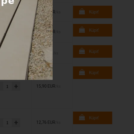
-
+
28,70 EUR
Kúpiť
/ks
-
+
Kúpiť
14,90 EUR
/ks
-
+
Kúpiť
9,00 EUR
/ks
Kúpiť
-
+
15,90 EUR
/ks
Kúpiť
-
+
12,76 EUR
/ks