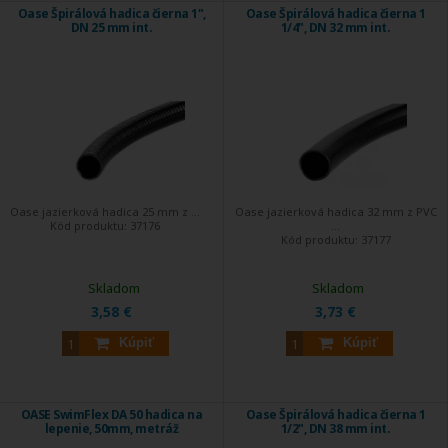
Oase Špirálová hadica čierna 1",
Oase Špirálová hadica čierna 1
DN 25 mm int.
1/4", DN 32 mm int.
Oase jazierková hadica 25 mm z ...
Oase jazierková hadica 32 mm z PVC
Kód produktu:
37176
...
Kód produktu:
37177
Skladom
Skladom
3,58 €
3,73 €
Kúpiť
Kúpiť
OASE SwimFlex DA 50 hadica na
Oase Špirálová hadica čierna 1
lepenie, 50mm, metráž
1/2", DN 38 mm int.