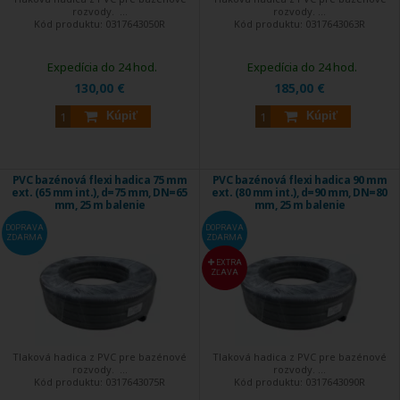
rozvody. ...
rozvody. ...
Kód produktu:
0317643050R
Kód produktu:
0317643063R
Expedícia do 24 hod.
Expedícia do 24 hod.
130,00 €
185,00 €
Kúpiť
Kúpiť
PVC bazénová flexi hadica 75 mm
PVC bazénová flexi hadica 90 mm
ext. (65 mm int.), d=75 mm, DN=65
ext. (80 mm int.), d=90 mm, DN=80
mm, 25 m balenie
mm, 25 m balenie
DOPRAVA
DOPRAVA
ZDARMA
ZDARMA
EXTRA
ZĽAVA
Tlaková hadica z PVC pre bazénové
Tlaková hadica z PVC pre bazénové
rozvody. ...
rozvody. ...
Kód produktu:
0317643075R
Kód produktu:
0317643090R