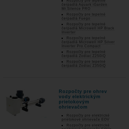
Rozpočty pre tepelné
čerpadlá Aquark iGarden
Mr.Silence PRO
Rozpočty pre tepelné
čerpadlá Fuego
Rozpočty pre tepelné
čerpadlá Microwell HP Black
Inverter
Rozpočty pre tepelné
čerpadlá Microwell HP Silver
Inverter Pro Compact
Rozpočty pre tepelné
čerpadlá Zodiac Z250iQ
Rozpočty pre tepelné
čerpadlá Zodiac Z350iQ
Rozpočty pre ohrev
vody elektrickým
prietokovým
ohrievačom
Rozpočty pre elektrické
prietokové ohrievače EOV
Rozpočty pre elektrické