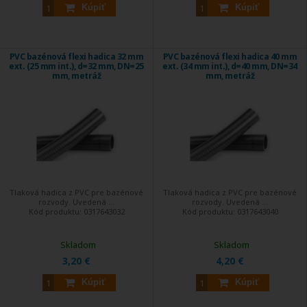
Kúpiť
Kúpiť
PVC bazénová flexi hadica 32 mm
PVC bazénová flexi hadica 40 mm
ext. (25 mm int.), d=32 mm, DN=25
ext. (34 mm int.), d=40 mm, DN=34
mm, metráž
mm, metráž
Tlaková hadica z PVC pre bazénové
Tlaková hadica z PVC pre bazénové
rozvody. Uvedená ...
rozvody. Uvedená ...
Kód produktu:
0317643032
Kód produktu:
0317643040
Skladom
Skladom
3,20 €
4,20 €
Kúpiť
Kúpiť