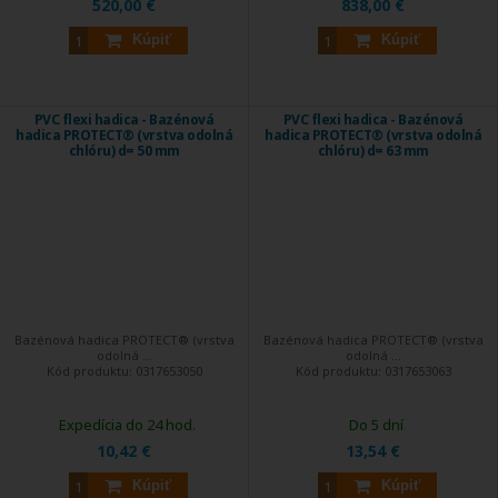
520,00 €
838,00 €
Kúpiť
Kúpiť
PVC flexi hadica - Bazénová
PVC flexi hadica - Bazénová
hadica PROTECT® (vrstva odolná
hadica PROTECT® (vrstva odolná
chlóru) d= 50 mm
chlóru) d= 63 mm
Bazénová hadica PROTECT® (vrstva
Bazénová hadica PROTECT® (vrstva
odolná ...
odolná ...
Kód produktu:
0317653050
Kód produktu:
0317653063
Expedícia do 24 hod.
Do 5 dní
10,42 €
13,54 €
Kúpiť
Kúpiť