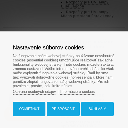
Rozpočty pre UV lampy
Blue Lagoon
Rozpočty pre UV lampy
Midas pre slanú úpravu vody
Rozpočet pre masážne
Nastavenie súborov cookies
trysky Hugo Lahme
Masážne trysky od Hugo Lahme
Na fungovanie našej webovej stránky používame nevyhnutné
predstavujú špičku v oblasti
cookies (essential cookies) umožňujúce realizovať základné
hydromasážnych systémov pre
funkcionality webovej stránky. Tieto cookies môžete zakázať
bazény, vírivky a wellness
zmenou nastavení Vášho internetového prehliadača, čo však
zariadenia.
môže ovplyvniť fungovanie webovej stránky. Radi by sme
tiež využívali dobrovoľné cookies (non-essential), ktoré nám
pomôžu zlepšiť fungovanie našej webovej stránky. Pre ich
povolenie, prosím, odkliknite súhlas.
Ochrana osobných údajov
Informácie o cookies
|
Rozpočty pre jarné
spustenie bazénov
Rozpočet pre jarné
ODMIETNUŤ
PRISPÔSOBIŤ
SÚHLASÍM
Dopyt na bazén
spustenie bazéna - chlórová
úprava
Compass
Rozpočet pre jarné
spustenie bazéna -