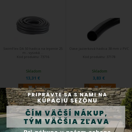
SwimFlex DA 50 hadica na lepenie 25
Oase jazierková hadica 38 mm z PVC
m - vysoká ...
...
Kód produktu:
73716
Kód produktu:
37178
Skladom
Skladom
13,31 €
3,83 €
Kúpiť
Kúpiť
Oase hadicová spojka 1 1/2"
Oase Y - rozdeľovač na hadicu 1
1/2"