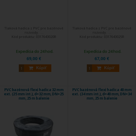
Tlaková hadica z PVC pre bazénové
Tlaková hadica z PVC pre bazénové
rozvody. ...
rozvody. ...
Kód produktu:
0317643020R
Kód produktu:
0317643025R
Expedícia do 24 hod.
Expedícia do 24 hod.
69,00 €
67,00 €
Kúpiť
Kúpiť
PVC bazénová flexi hadica 32 mm
PVC bazénová flexi hadica 40 mm
ext. (25 mm int.), d=32 mm, DN=25
ext. (34 mm int.), d=40 mm, DN=34
mm, 25 m balenie
mm, 25 m balenie