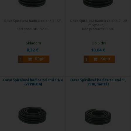
Oase Špirálová hadica zelená 1 1/2",
Oase Špirálová hadica zelená 2", 20
...
m vysokej ...
Kód produktu:
52981
Kód produktu:
36500
Skladom
Do 5 dní
8,32 €
10,64 €
Kúpiť
Kúpiť
Oase Špirálová hadica zelená 1 1/4
Oase Špirálová hadica zelená 1",
- VÝPREDAJ
25 m, metráž