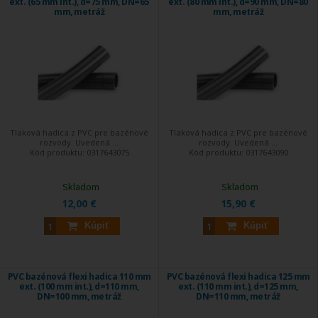
ext. (65 mm int.), d=75 mm, DN=65
ext. (80 mm int.), d=90 mm, DN=80
mm, metráž
mm, metráž
Tlaková hadica z PVC pre bazénové
Tlaková hadica z PVC pre bazénové
rozvody. Uvedená ...
rozvody. Uvedená ...
Kód produktu:
0317643075
Kód produktu:
0317643090
Skladom
Skladom
12,00 €
15,90 €
Kúpiť
Kúpiť
PVC bazénová flexi hadica 110 mm
PVC bazénová flexi hadica 125 mm
ext. (100 mm int.), d=110 mm,
ext. (110 mm int.), d=125 mm,
DN=100 mm, metráž
DN=110 mm, metráž