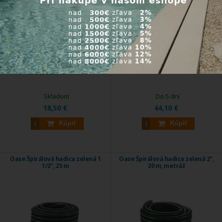
Na pripojenie rôznych priemerov
Oase Y - rozdeľovač na hadicu 1 1/2".
hadíc.
Kód produktu:
56668
Kód produktu:
57759
Skladom
Do 5 dní
18,50 €
44,10 €
Kúpiť
Kúpiť
Oase Špirálová hadica zelená 1
Oase Špirálová hadica zelená 2",
1/2", 25 m
20 m, metráž