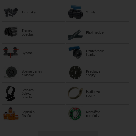
Tvarovky
Ventily
Trubky,
Flexi hadice
potrubia
Uzatváracie
Bypass
klapky
Spätné ventily
Prírubové
a klapky
spojky
Stenové
Hadicové
úchyty
spony
potrubia
Lepidlá a
Montážne
čističe
pomôcky