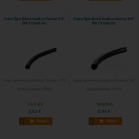
Oase Špirálová hadica čierna 1/2",
Oase Špirálová hadica čierna 3/4",
DN 13 mm int.
DN 19 mm int.
Oase jazierková hadica 13 mm z PVC
Oase jazierková hadica 19 mm z PVC
...
...
Kód produktu:
57521
Kód produktu:
37175
Do 5 dní
Skladom
2,52 €
2,94 €
Kúpiť
Kúpiť