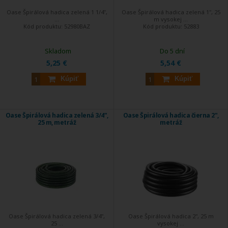
Oase Špirálová hadica zelená 1 1/4",
Oase Špirálová hadica zelená 1", 25
...
m vysokej ...
Kód produktu:
52980BAZ
Kód produktu:
52883
Skladom
Do 5 dní
5,25 €
5,54 €
Kúpiť
Kúpiť
Oase Špirálová hadica zelená 3/4",
Oase Špirálová hadica čierna 2",
25 m, metráž
metráž
Oase Špirálová hadica zelená 3/4",
Oase Špirálová hadica 2", 25 m
25 ...
vysokej ...