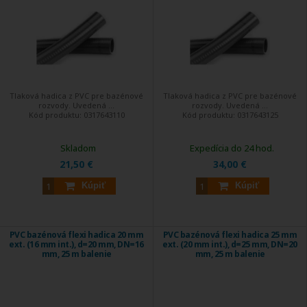
Tlaková hadica z PVC pre bazénové
Tlaková hadica z PVC pre bazénové
rozvody. Uvedená ...
rozvody. Uvedená ...
Kód produktu:
0317643110
Kód produktu:
0317643125
Skladom
Expedícia do 24 hod.
21,50 €
34,00 €
Kúpiť
Kúpiť
PVC bazénová flexi hadica 20 mm
PVC bazénová flexi hadica 25 mm
ext. (16 mm int.), d=20 mm, DN=16
ext. (20 mm int.), d=25 mm, DN=20
mm, 25 m balenie
mm, 25 m balenie