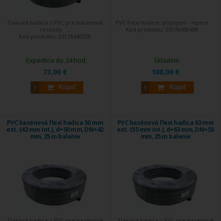
Tlaková hadica z PVC pre bazénové
PVC Flexi hadice; připojení - lepení
rozvody. ...
Kód produktu:
0317643040R
Kód produktu:
0317643032R
Expedícia do 24 hod.
Skladom
73,00 €
100,00 €
Kúpiť
Kúpiť
PVC bazénová flexi hadica 50 mm
PVC bazénová flexi hadica 63 mm
ext. (42 mm int.), d=50 mm, DN=42
ext. (55 mm int.), d=63 mm, DN=55
mm, 25 m balenie
mm, 25 m balenie
Tlaková hadica z PVC pre bazénové
Tlaková hadica z PVC pre bazénové