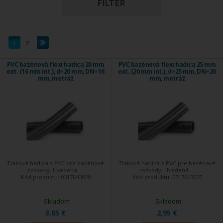
FILTER
1
2
PVC bazénová flexi hadica 20 mm
PVC bazénová flexi hadica 25 mm
ext. (16 mm int.), d=20 mm, DN=16
ext. (20 mm int.), d=25 mm, DN=20
mm, metráž
mm, metráž
Tlaková hadica z PVC pre bazénové
Tlaková hadica z PVC pre bazénové
rozvody. Uvedená ...
rozvody. Uvedená ...
Kód produktu:
0317643020
Kód produktu:
0317643025
Skladom
Skladom
3,05 €
2,95 €