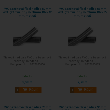
PVC bazénová flexi hadica 50 mm
PVC bazénová flexi hadica 63 mm
ext. (42 mm int.), d=50 mm, DN=42
ext. (55 mm int.), d=63 mm, DN=55
mm, metráž
mm, metráž
Tlaková hadica z PVC pre bazénové
Tlaková hadica z PVC pre bazénové
rozvody. Uvedená ...
rozvody. Uvedená ...
Kód produktu:
0317643050
Kód produktu:
0317643063
Skladom
Skladom
5,50 €
7,70 €
Kúpiť
Kúpiť
PVC bazénová flexi hadica 75 mm
PVC bazénová flexi hadica 90 mm