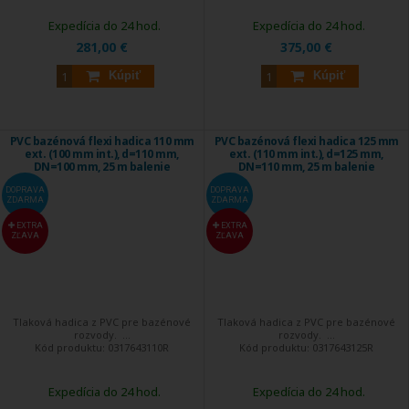
Expedícia do 24 hod.
Expedícia do 24 hod.
281,00 €
375,00 €
Kúpiť
Kúpiť
PVC bazénová flexi hadica 110 mm
PVC bazénová flexi hadica 125 mm
ext. (100 mm int.), d=110 mm,
ext. (110 mm int.), d=125 mm,
DN=100 mm, 25 m balenie
DN=110 mm, 25 m balenie
DOPRAVA
DOPRAVA
ZDARMA
ZDARMA
EXTRA
EXTRA
ZĽAVA
ZĽAVA
Tlaková hadica z PVC pre bazénové
Tlaková hadica z PVC pre bazénové
rozvody. ...
rozvody. ...
Kód produktu:
0317643110R
Kód produktu:
0317643125R
Expedícia do 24 hod.
Expedícia do 24 hod.