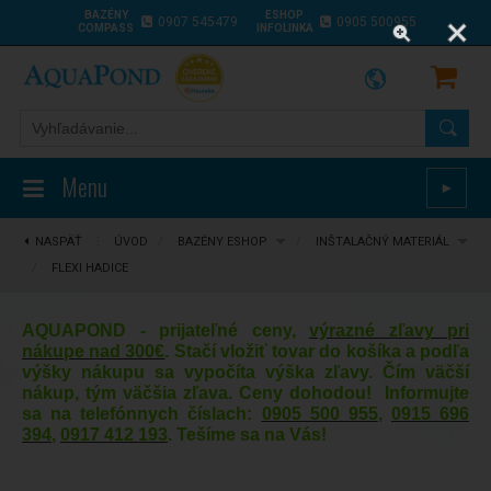
BAZÉNY
ESHOP
0907 545479
0905 500955
COMPASS
INFOLINKA
Menu
►
NASPÄŤ
⋮
ÚVOD
/
BAZÉNY ESHOP
/
INŠTALAČNÝ MATERIÁL
/
FLEXI HADICE
AQUAPOND - prijateľné ceny,
výrazné zľavy pri
nákupe nad 300€
. Stačí vložiť tovar do košíka a podľa
výšky nákupu sa vypočíta výška zľavy. Čím väčší
nákup, tým väčšia zľava. Ceny dohodou! Informujte
sa na telefónnych číslach:
0905 500 955
,
0915 696
394
,
0917 412 193
. Tešíme sa na Vás!