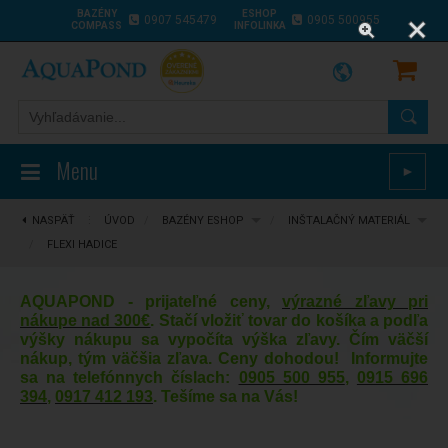
BAZÉNY
ESHOP
0907 545479
0905 500955
COMPASS
INFOLINKA
Menu
►
NASPÄŤ
⋮
ÚVOD
/
BAZÉNY ESHOP
/
INŠTALAČNÝ MATERIÁL
/
FLEXI HADICE
AQUAPOND - prijateľné ceny,
výrazné zľavy pri
nákupe nad 300€
. Stačí vložiť tovar do košíka a podľa
výšky nákupu sa vypočíta výška zľavy. Čím väčší
nákup, tým väčšia zľava. Ceny dohodou! Informujte
sa na telefónnych číslach:
0905 500 955
,
0915 696
394
,
0917 412 193
. Tešíme sa na Vás!