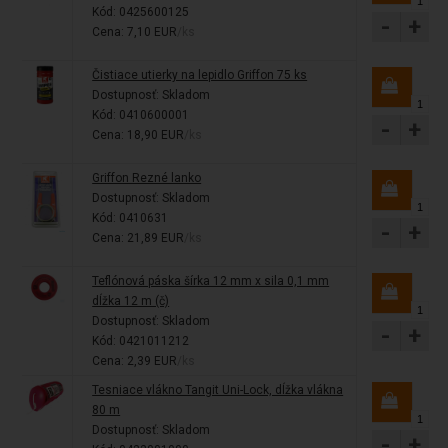
Kód: 0425600125
-
+
Cena: 7,10 EUR
/ks
Čistiace utierky na lepidlo Griffon 75 ks
Dostupnosť:
Skladom
Kód: 0410600001
-
+
Cena: 18,90 EUR
/ks
Griffon Rezné lanko
Dostupnosť:
Skladom
Kód: 0410631
-
+
Cena: 21,89 EUR
/ks
Teflónová páska šírka 12 mm x sila 0,1 mm
dĺžka 12 m (č)
Dostupnosť:
Skladom
-
+
Kód: 0421011212
Cena: 2,39 EUR
/ks
Tesniace vlákno Tangit Uni-Lock, dĺžka vlákna
80 m
Dostupnosť:
Skladom
-
+