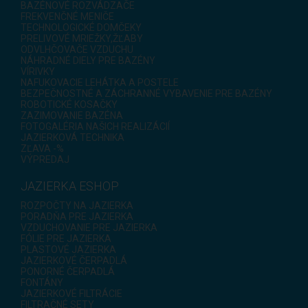
BAZÉNOVÉ ROZVÁDZAČE
FREKVENČNÉ MENIČE
TECHNOLOGICKÉ DOMČEKY
PRELIVOVÉ MRIEŽKY,ŽĽABY
ODVLHČOVAČE VZDUCHU
NÁHRADNÉ DIELY PRE BAZÉNY
VÍRIVKY
NAFUKOVACIE LEHÁTKA A POSTELE
BEZPEČNOSTNÉ A ZÁCHRANNÉ VYBAVENIE PRE BAZÉNY
ROBOTICKÉ KOSAČKY
ZAZIMOVANIE BAZÉNA
FOTOGALÉRIA NAŠICH REALIZÁCIÍ
JAZIERKOVÁ TECHNIKA
ZĽAVA -%
VÝPREDAJ
JAZIERKA ESHOP
ROZPOČTY NA JAZIERKA
PORADŇA PRE JAZIERKA
VZDUCHOVANIE PRE JAZIERKA
FÓLIE PRE JAZIERKA
PLASTOVÉ JAZIERKA
JAZIERKOVÉ ČERPADLÁ
PONORNÉ ČERPADLÁ
FONTÁNY
JAZIERKOVÉ FILTRÁCIE
FILTRAČNÉ SETY