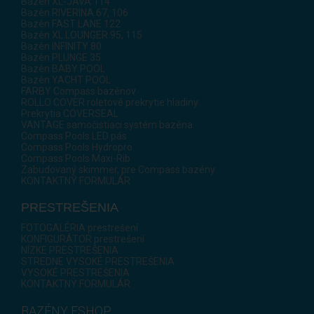
Bazén XL-JAVA 114
Bazén RIVERINA 67, 106
Bazén FAST LANE 122
Bazén XL LOUNGER 95, 115
Bazén INFINITY 80
Bazén PLUNGE 35
Bazén BABY POOL
Bazén YACHT POOL
FARBY Compass bazénov
ROLLO COVER roletové prekrytie hladiny
Prekrytia COVERSEAL
VANTAGE samočistiaci systém bazéna
Compass Pools LED pás
Compass Pools Hydropro
Compass Pools Maxi-Rib
Zabudovaný skimmer, pre Compass bazény
KONTAKTNÝ FORMULÁR
PRESTREŠENIA
FOTOGALÉRIA prestrešení
KONFIGURÁTOR prestrešení
NÍZKE PRESTREŠENIA
STREDNE VYSOKÉ PRESTREŠENIA
VYSOKÉ PRESTREŠENIA
KONTAKTNÝ FORMULÁR
BAZÉNY ESHOP