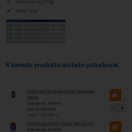
Hmotnosť: 0,227 kg
Farba: Šedá
K tomuto produktu môžete potrebovať
Griffon UNI-100 lepidlo na PVC so štetcom
250 ml
Dostupnosť:
Skladom
-
+
Kód: 0410600250
Cena: 11,00 EUR
/ks
Griffon čistič na PVC, PVC-C, ABS 125 ml
Dostupnosť:
Skladom