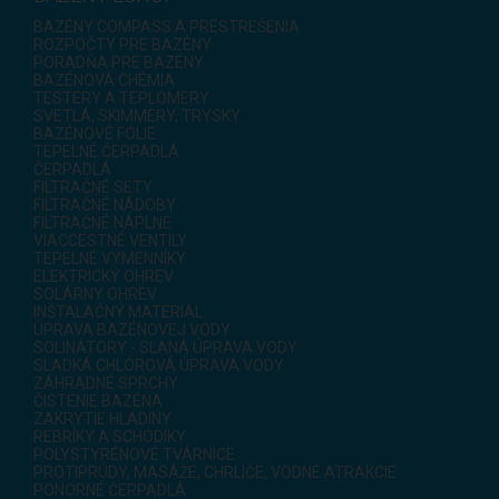
BAZÉNY COMPASS A PRESTREŠENIA
ROZPOČTY PRE BAZÉNY
PORADŇA PRE BAZÉNY
BAZÉNOVÁ CHÉMIA
TESTERY A TEPLOMERY
SVETLÁ, SKIMMERY, TRYSKY
BAZÉNOVÉ FÓLIE
TEPELNÉ ČERPADLÁ
ČERPADLÁ
FILTRAČNÉ SETY
FILTRAČNÉ NÁDOBY
FILTRAČNÉ NÁPLNE
VIACCESTNÉ VENTILY
TEPELNÉ VÝMENNÍKY
ELEKTRICKÝ OHREV
SOLÁRNY OHREV
INŠTALAČNÝ MATERIÁL
ÚPRAVA BAZÉNOVEJ VODY
SOLINÁTORY - SLANÁ ÚPRAVA VODY
SLADKÁ CHLÓROVÁ ÚPRAVA VODY
ZÁHRADNÉ SPRCHY
ČISTENIE BAZÉNA
ZAKRYTIE HLADINY
REBRÍKY A SCHODÍKY
POLYSTYRÉNOVÉ TVÁRNICE
PROTIPRÚDY, MASÁŽE, CHRLIČE, VODNÉ ATRAKCIE
PONORNÉ ČERPADLÁ