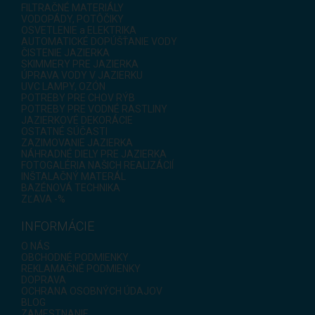
FILTRAČNÉ MATERIÁLY
VODOPÁDY, POTÔČIKY
OSVETLENIE a ELEKTRIKA
AUTOMATICKÉ DOPÚŠŤANIE VODY
ČISTENIE JAZIERKA
SKIMMERY PRE JAZIERKA
ÚPRAVA VODY V JAZIERKU
UVC LAMPY, OZÓN
POTREBY PRE CHOV RÝB
POTREBY PRE VODNÉ RASTLINY
JAZIERKOVÉ DEKORÁCIE
OSTATNÉ SÚČASTI
ZAZIMOVANIE JAZIERKA
NÁHRADNÉ DIELY PRE JAZIERKA
FOTOGALÉRIA NAŠICH REALIZÁCIÍ
INŠTALAČNÝ MATERÁL
BAZÉNOVÁ TECHNIKA
ZĽAVA -%
INFORMÁCIE
O NÁS
OBCHODNÉ PODMIENKY
REKLAMAČNÉ PODMIENKY
DOPRAVA
OCHRANA OSOBNÝCH ÚDAJOV
BLOG
ZAMESTNANIE