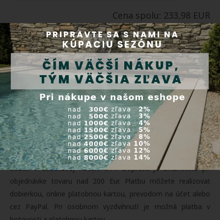
Cena spolu: 233,98 EUR
Vložiť všetky do košíka
Doprava a platba
Tovar zasielame prepravnými službami Packeta (
3000+
výdajných miest na Slovensku
) a SDS. Tovar je možné po
predchádzajúcej objednávke vyzdvihnúť osobne v našom
sklade v Orechovej Potôni 311. Doprava je ZADARMO pri
objednávke tovaru nad 200 Eur. Platbu môžete realizovať
dobierkou, online platobnou kartou, prevodom na účet alebo
cez PayPal. Pri osobnom vyzdvihnutí je možná platba v
hotovosti a platobnou kartou.