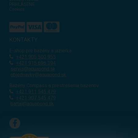
PRIHLÁSENIE
Cookies
KONTAKTY
E-shop pre bazény a jazierka
+421
905 500 955
+421 915 696 394
servis@aquapond.sk
objednavky@aquapond.sk
Bazény Compass a prestrešenia bazénov
+421 911 545 479
+421 907 545 479
bartal@aquapond.sk