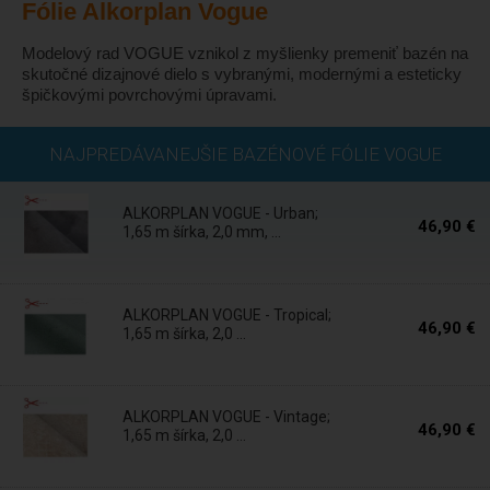
Fólie Alkorplan Vogue
Modelový rad VOGUE vznikol z myšlienky premeniť bazén na
skutočné dizajnové dielo s vybranými, modernými a esteticky
špičkovými povrchovými úpravami.
Skladom
NAJPREDÁVANEJŠIE BAZÉNOVÉ FÓLIE VOGUE
ALKORPLAN VOGUE - Urban;
46,90 €
1,65 m šírka, 2,0 mm, ...
Skladom
ALKORPLAN VOGUE - Tropical;
46,90 €
1,65 m šírka, 2,0 ...
Skladom
ALKORPLAN VOGUE - Vintage;
46,90 €
1,65 m šírka, 2,0 ...