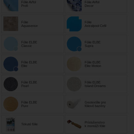
Fólie AVfol
Fólie AVfol
Profi
Decor
Fólie
Fólie
Aquasense
Astralpool Cefil
Fólie ELBE
Fólie ELBE
Classic
Supra
Fólie ELBE
Fólie ELBE
Elite
Elite Motion
Fólie ELBE
Fólie ELBE
Pearl
Island Dreams
Fólie ELBE
Geotextílie pre
Pure
fóliové bazény
Príslušenstvo
Tekuté fólie
k montáži fólie