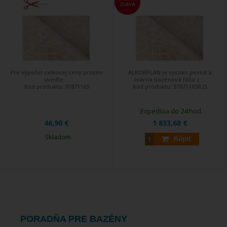
ZĽAVA
Pre výpočet celkovej ceny prosím
ALKORPLAN je vysoko pevná a
uveďte ...
tvárna bazénová fólia z ...
Kód produktu:
97871165
Kód produktu:
97871165R25
Expedícia do 24 hod.
46,90 €
1 833,68 €
Skladom
Kúpiť
PORADŇA PRE BAZÉNY