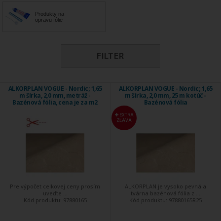
Produkty na
opravu fólie
FILTER
ALKORPLAN VOGUE - Nordic; 1,65
ALKORPLAN VOGUE - Nordic; 1,65
m šírka, 2,0 mm, metráž -
m šírka, 2,0 mm, 25 m kotúč -
Bazénová fólia, cena je za m2
Bazénová fólia
EXTRA
ZĽAVA
Pre výpočet celkovej ceny prosím
ALKORPLAN je vysoko pevná a
uveďte ...
tvárna bazénová fólia z ...
Kód produktu:
97880165
Kód produktu:
97880165R25