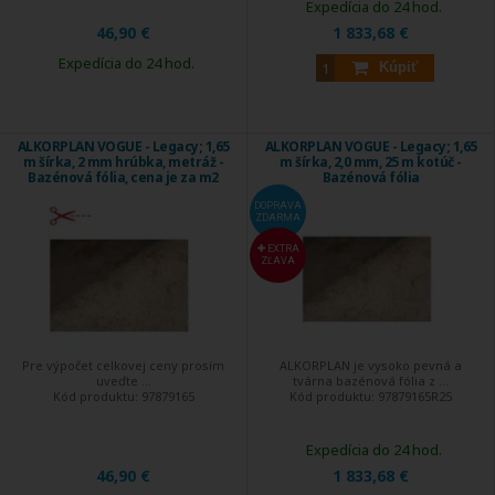
Expedícia do 24 hod.
46,90 €
1 833,68 €
Expedícia do 24 hod.
Kúpiť
ALKORPLAN VOGUE - Legacy; 1,65
ALKORPLAN VOGUE - Legacy; 1,65
m šírka, 2 mm hrúbka, metráž -
m šírka, 2,0 mm, 25 m kotúč -
Bazénová fólia, cena je za m2
Bazénová fólia
DOPRAVA
ZDARMA
EXTRA
ZĽAVA
Pre výpočet celkovej ceny prosím
ALKORPLAN je vysoko pevná a
uveďte ...
tvárna bazénová fólia z ...
Kód produktu:
97879165
Kód produktu:
97879165R25
Expedícia do 24 hod.
46,90 €
1 833,68 €