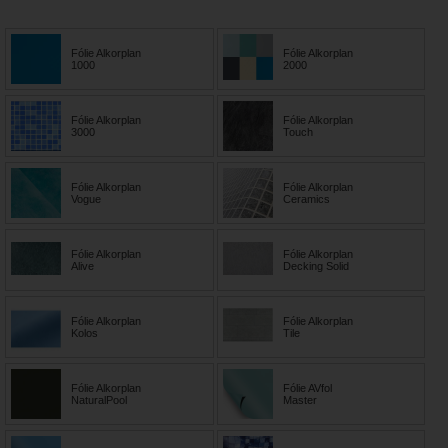
Fólie Alkorplan
Fólie Alkorplan
1000
2000
Fólie Alkorplan
Fólie Alkorplan
3000
Touch
Fólie Alkorplan
Fólie Alkorplan
Vogue
Ceramics
Fólie Alkorplan
Fólie Alkorplan
Alive
Decking Solid
Fólie Alkorplan
Fólie Alkorplan
Kolos
Tile
Fólie Alkorplan
Fólie AVfol
NaturalPool
Master