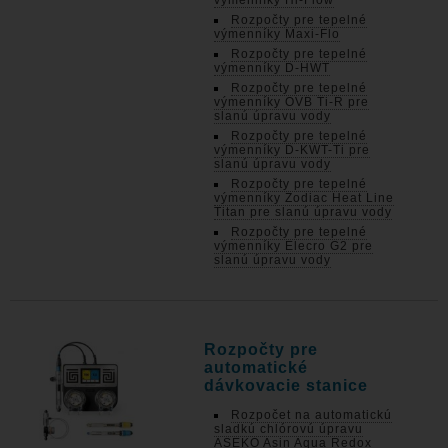
výmenníky Hi-Flow
Rozpočty pre tepelné
výmenníky Maxi-Flo
Rozpočty pre tepelné
výmenníky D-HWT
Rozpočty pre tepelné
výmenníky OVB Ti-R pre
slanú úpravu vody
Rozpočty pre tepelné
výmenníky D-KWT-Ti pre
slanú úpravu vody
Rozpočty pre tepelné
výmenníky Zodiac Heat Line
Titan pre slanú úpravu vody
Rozpočty pre tepelné
výmenníky Elecro G2 pre
slanú úpravu vody
Rozpočty pre
automatické
dávkovacie stanice
Rozpočet na automatickú
sladkú chlórovú úpravu
ASEKO Asin Aqua Redox