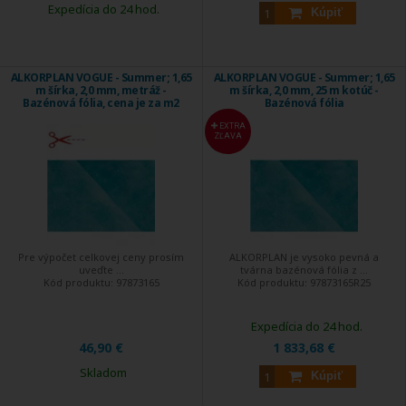
Expedícia do 24 hod.
Kúpiť
ALKORPLAN VOGUE - Summer; 1,65
ALKORPLAN VOGUE - Summer; 1,65
m šírka, 2,0 mm, metráž -
m šírka, 2,0 mm, 25 m kotúč -
Bazénová fólia, cena je za m2
Bazénová fólia
EXTRA
ZĽAVA
Pre výpočet celkovej ceny prosím
ALKORPLAN je vysoko pevná a
uveďte ...
tvárna bazénová fólia z ...
Kód produktu:
97873165
Kód produktu:
97873165R25
Expedícia do 24 hod.
46,90 €
1 833,68 €
Skladom
Kúpiť