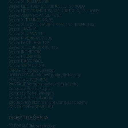
Bazén XL-BRILIANT 88
Bazén LIDO 100, 120, 100 ROLO, 120 ROLO
Bazén LIDO GRAND 100, 120, 100 ROLO, 120 ROLO
Bazén AQUA NOVA 53, 77, 84
Bazén X-TRAINER 45, 82
Bazén XL a XXL TRAINER 72FB, 110, 110FB, 133
Bazén JAVA 101
Bazén XL-JAVA 114
Bazén RIVERINA 67, 106
Bazén FAST LANE 122
Bazén XL LOUNGER 95, 115
Bazén INFINITY 80
Bazén PLUNGE 35
Bazén BABY POOL
Bazén YACHT POOL
FARBY Compass bazénov
ROLLO COVER roletové prekrytie hladiny
Prekrytia COVERSEAL
VANTAGE samočistiaci systém bazéna
Compass Pools LED pás
Compass Pools Hydropro
Compass Pools Maxi-Rib
Zabudovaný skimmer, pre Compass bazény
KONTAKTNÝ FORMULÁR
PRESTREŠENIA
FOTOGALÉRIA prestrešení