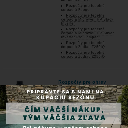
Mr.Silence PRO
Rozpočty pre tepelné
čerpadlá Fuego
Rozpočty pre tepelné
čerpadlá Microwell HP Black
Inverter
Rozpočty pre tepelné
čerpadlá Microwell HP Silver
Inverter Pro Compact
Rozpočty pre tepelné
čerpadlá Zodiac Z250iQ
Rozpočty pre tepelné
čerpadlá Zodiac Z350iQ
Rozpočty pre ohrev
vody elektrickým
prietokovým
ohrievačom
Rozpočty pre elektrické
prietokové ohrievače EOV
Rozpočty pre elektrické
prietokové ohrievače EOVp
Rozpočty pre elektrické