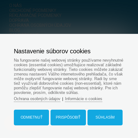
O NÁS
OBCHODNÉ PODMIENKY
REKLAMAČNÉ PODMIENKY
DOPRAVA
OCHRANA OSOBNÝCH ÚDAJOV
BLOG
ZAMESTNANIE
PRIHLÁSENIE
Cookies
Nastavenie súborov cookies
Na fungovanie našej webovej stránky používame nevyhnutné
cookies (essential cookies) umožňujúce realizovať základné
funkcionality webovej stránky. Tieto cookies môžete zakázať
zmenou nastavení Vášho internetového prehliadača, čo však
KONTAKTY
môže ovplyvniť fungovanie webovej stránky. Radi by sme
tiež využívali dobrovoľné cookies (non-essential), ktoré nám
E-shop pre bazény a jazierka
pomôžu zlepšiť fungovanie našej webovej stránky. Pre ich
+421
905 500 955
povolenie, prosím, odkliknite súhlas.
+421 915 696 394
Ochrana osobných údajov
Informácie o cookies
|
servis@aquapond.sk
objednavky@aquapond.sk
ODMIETNUŤ
PRISPÔSOBIŤ
SÚHLASÍM
Dopyt na bazén
Bazény Compass a prestrešenia bazénov
Compass
+421 911 545 479
+421 907 545 479