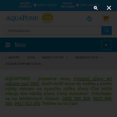
BAZÉNY
ESHOP
0907 545479
0905 500955
COMPASS
INFOLINKA
Menu
►
NASPÄŤ
⋮
ÚVOD
/
BAZÉNY ESHOP
/
BAZÉNOVÉ FÓLIE
/
FÓLIE ALKORPLAN VOGUE
AQUAPOND - prijateľné ceny,
výrazné zľavy pri
nákupe nad 300€
. Stačí vložiť tovar do košíka a podľa
výšky nákupu sa vypočíta výška zľavy. Čím väčší
nákup, tým väčšia zľava. Ceny dohodou! Informujte
sa na telefónnych číslach:
0905 500 955
,
0915 696
394
,
0917 412 193
. Tešíme sa na Vás!