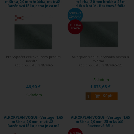
m šírka, 2,0 mm hrúbka, metráž -
m šírka, 2,0 mm hrúbka, 25 m
Bazénová fólia, cena je za m2
dĺžka, kotúč - Bazénová fólia
DOPRAVA
ZDARMA
EXTRA
ZĽAVA
Pre výpočet celkovej ceny prosím
Alkorplan Vogue je vysoko pevná a
uveďte ...
tvárna ...
Kód produktu:
97874165
Kód produktu:
97874165R25
Skladom
46,90 €
1 833,68 €
Skladom
Kúpiť
ALKORPLAN VOGUE - Vintage; 1,65
ALKORPLAN VOGUE - Vintage; 1,65
m šírka, 2,0 mm, metráž -
m šírka, 2,0 mm, 25 m kotúč -
Bazénová fólia, cena je za m2
Bazénová fólia
EXTRA