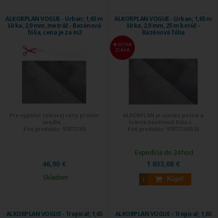
ALKORPLAN VOGUE - Urban; 1,65 m
ALKORPLAN VOGUE - Urban; 1,65 m
šírka, 2,0 mm, metráž - Bazénová
šírka, 2,0 mm, 25 m kotúč -
fólia, cena je za m2
Bazénová fólia
EXTRA
ZĽAVA
Pre výpočet celkovej ceny prosím
ALKORPLAN je vysoko pevná a
uveďte ...
tvárna bazénová fólia z ...
Kód produktu:
97872165
Kód produktu:
97872165R25
Expedícia do 24 hod.
46,90 €
1 833,68 €
Skladom
Kúpiť
ALKORPLAN VOGUE - Tropical; 1,65
ALKORPLAN VOGUE - Tropical; 1,65