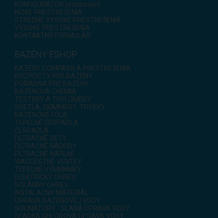
KONFIGURÁTOR prestrešení
NÍZKE PRESTREŠENIA
STREDNE VYSOKÉ PRESTREŠENIA
VYSOKÉ PRESTREŠENIA
KONTAKTNÝ FORMULÁR
BAZÉNY ESHOP
BAZÉNY COMPASS A PRESTREŠENIA
ROZPOČTY PRE BAZÉNY
PORADŇA PRE BAZÉNY
BAZÉNOVÁ CHÉMIA
TESTERY A TEPLOMERY
SVETLÁ, SKIMMERY, TRYSKY
BAZÉNOVÉ FÓLIE
TEPELNÉ ČERPADLÁ
ČERPADLÁ
FILTRAČNÉ SETY
FILTRAČNÉ NÁDOBY
FILTRAČNÉ NÁPLNE
VIACCESTNÉ VENTILY
TEPELNÉ VÝMENNÍKY
ELEKTRICKÝ OHREV
SOLÁRNY OHREV
INŠTALAČNÝ MATERIÁL
ÚPRAVA BAZÉNOVEJ VODY
SOLINÁTORY - SLANÁ ÚPRAVA VODY
SLADKÁ CHLÓROVÁ ÚPRAVA VODY