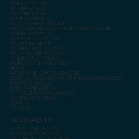
ZÁHRADNÉ SPRCHY
ČISTENIE BAZÉNA
ZAKRYTIE HLADINY
REBRÍKY A SCHODÍKY
POLYSTYRÉNOVÉ TVÁRNICE
PROTIPRÚDY, MASÁŽE, CHRLIČE, VODNÉ ATRAKCIE
PONORNÉ ČERPADLÁ
BAZÉNOVÉ ROZVÁDZAČE
FREKVENČNÉ MENIČE
TECHNOLOGICKÉ DOMČEKY
PRELIVOVÉ MRIEŽKY,ŽĽABY
ODVLHČOVAČE VZDUCHU
NÁHRADNÉ DIELY PRE BAZÉNY
VÍRIVKY
NAFUKOVACIE LEHÁTKA A POSTELE
BEZPEČNOSTNÉ A ZÁCHRANNÉ VYBAVENIE PRE BAZÉNY
ROBOTICKÉ KOSAČKY
ZAZIMOVANIE BAZÉNA
FOTOGALÉRIA NAŠICH REALIZÁCIÍ
JAZIERKOVÁ TECHNIKA
ZĽAVA -%
VÝPREDAJ
JAZIERKA ESHOP
ROZPOČTY NA JAZIERKA
PORADŇA PRE JAZIERKA
VZDUCHOVANIE PRE JAZIERKA