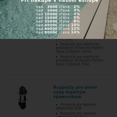
prietokové ohrievače EOVTi
Rozpočty pre elektrické
prietokové ohrievače Heat
Pool
Rozpočty pre elektrické
prietokové ohrievače Evo D-
EWT, nerez
Rozpočty pre elektrické
prietokové ohrievače Evo D-
EWT, titán
Rozpočty pre elektrické
prietokové ohrievače Pahlén
Aqua Compact, nerez
Rozpočty pre elektrické
prietokové ohrievače Pahlén
Aqua Compact, titán
Rozpočty pre ohrev
vody tepelným
výmenníkom
Rozpočty pre tepelné
výmenníky OVB
Rozpočty pre tepelné