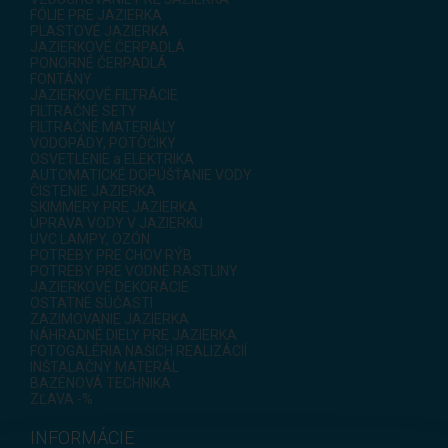
FÓLIE PRE JAZIERKA
PLASTOVÉ JAZIERKA
JAZIERKOVÉ ČERPADLÁ
PONORNÉ ČERPADLÁ
FONTÁNY
JAZIERKOVÉ FILTRÁCIE
FILTRAČNÉ SETY
FILTRAČNÉ MATERIÁLY
VODOPÁDY, POTÔČIKY
OSVETLENIE a ELEKTRIKA
AUTOMATICKÉ DOPÚŠŤANIE VODY
ČISTENIE JAZIERKA
SKIMMERY PRE JAZIERKA
ÚPRAVA VODY V JAZIERKU
UVC LAMPY, OZÓN
POTREBY PRE CHOV RÝB
POTREBY PRE VODNÉ RASTLINY
JAZIERKOVÉ DEKORÁCIE
OSTATNÉ SÚČASTI
ZAZIMOVANIE JAZIERKA
NÁHRADNÉ DIELY PRE JAZIERKA
FOTOGALÉRIA NAŠICH REALIZÁCIÍ
INŠTALAČNÝ MATERÁL
BAZÉNOVÁ TECHNIKA
ZĽAVA -%
INFORMÁCIE