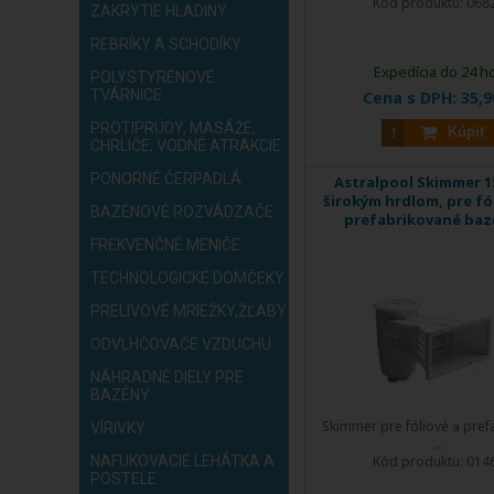
Kód produktu:
068
ZAKRYTIE HLADINY
REBRÍKY A SCHODÍKY
Expedícia do 24 h
POLYSTYRÉNOVÉ
TVÁRNICE
Cena s DPH:
35,9
PROTIPRÚDY, MASÁŽE,
Kúpiť
CHRLIČE, VODNÉ ATRAKCIE
PONORNÉ ČERPADLÁ
Astralpool Skimmer 15
širokým hrdlom, pre fó
BAZÉNOVÉ ROZVÁDZAČE
prefabrikované baz
FREKVENČNÉ MENIČE
TECHNOLOGICKÉ DOMČEKY
PRELIVOVÉ MRIEŽKY,ŽĽABY
ODVLHČOVAČE VZDUCHU
NÁHRADNÉ DIELY PRE
BAZÉNY
Skimmer pre fóliové a pref
VÍRIVKY
...
NAFUKOVACIE LEHÁTKA A
Kód produktu:
014
POSTELE