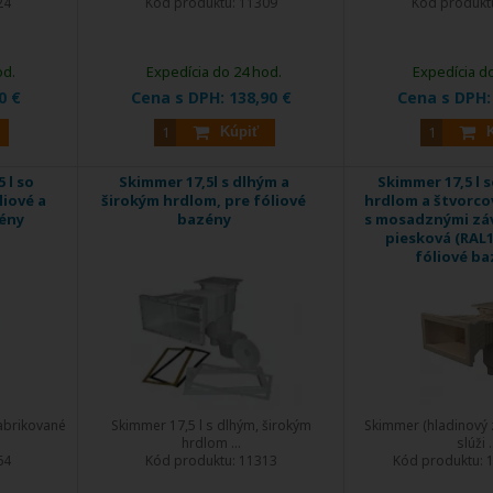
24
Kód produktu:
11309
Kód produkt
od.
Expedícia do 24 hod.
Expedícia d
0 €
Cena s DPH:
138,90 €
Cena s DPH
Kúpiť
 l so
Skimmer 17,5l s dlhým a
Skimmer 17,5 l 
liové a
širokým hrdlom, pre fóliové
hrdlom a štvorc
ény
bazény
s mosadznými záv
piesková (RAL1
fóliové b
abrikované
Skimmer 17,5 l s dlhým, širokým
Skimmer (hladinový 
hrdlom ...
slúži .
64
Kód produktu:
11313
Kód produktu: