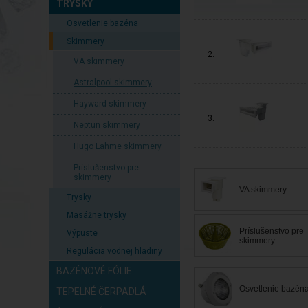
TRYSKY
Osvetlenie bazéna
Skimmery
2.
VA skimmery
Astralpool skimmery
Hayward skimmery
3.
Neptun skimmery
Hugo Lahme skimmery
Príslušenstvo pre
skimmery
VA skimmery
Trysky
Masážne trysky
Príslušenstvo pre
Výpuste
skimmery
Regulácia vodnej hladiny
BAZÉNOVÉ FÓLIE
Osvetlenie bazén
TEPELNÉ ČERPADLÁ