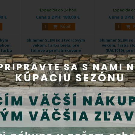
Expedícia do 24 hod.
Expedícia d
90 €
Cena s DPH:
180,00 €
Cena s DPH
Kúpiť
rokým
Skimmer SLIM so štvorcovým
Skimmer SLIM so
vekom,
vekom, farba biela, pre
vekom, farba sl
 farba
fóliové a prefabrikované
(RAL1015), pre 
7016),
bazény
prefabrikovan
y
DOPRAVA
DOPRAVA
ZDARMA
ZDARMA
 nečistôt)
Skimmer (hladinový zberač nečistôt)
Skimmer (hladinový 
slúži ...
slúži .
L144
Kód produktu:
56176
Kód produktu: