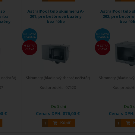
 so
AstralPool telo skimmeru A-
AstralPool telo 
arba
201, pre betónové bazény
202, pre betón
azény
bez fólie
bez fól
DOPRAVA
DOPRAVA
ZDARMA
ZDARMA
EXTRA
EXTRA
ZĽAVA
ZĽAVA
 nečistôt)
Skimmery (hladinový zberač nečistôt)
Skimmery (hladinový 
...
...
07
Kód produktu:
07520
Kód produkt
Do 5 dní
Do 5 
00 €
Cena s DPH:
876,00 €
Cena s DPH
Kúpiť