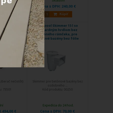
o 24 hod.
Skladom
:
240,00 €
Cena s DPH:
240,00 €
Kúpiť
Kúpiť
Skimmer
Astralpool Skimmer 15 l so
z nerezovej
štandardným hrdlom bez
čeka 50 cm,
ozdobného rámčeka, pre
abrikované a
betónové bazény bez fólie
azény
zberač nečistôt)
Skimmer pre betónové bazény bez
ozdobného ...
u:
73501
Kód produktu:
00250
dní
Expedícia do 24 hod.
1 494,00 €
Cena s DPH:
70,00 €