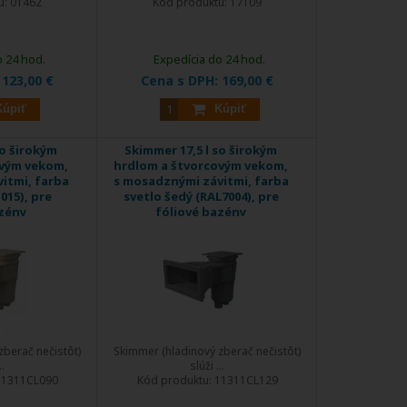
u:
01462
Kód produktu:
17109
o 24 hod.
Expedícia do 24 hod.
:
123,00 €
Cena s DPH:
169,00 €
Kúpiť
Kúpiť
so širokým
Skimmer 17,5 l so širokým
ovým vekom,
hrdlom a štvorcovým vekom,
itmi, farba
s mosadznými závitmi, farba
015), pre
svetlo šedý (RAL7004), pre
azény
fóliové bazény
zberač nečistôt)
Skimmer (hladinový zberač nečistôt)
..
slúži ...
11311CL090
Kód produktu:
11311CL129