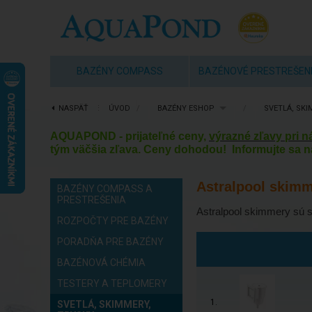
BAZÉNY COMPASS
BAZÉNOVÉ PRESTREŠEN
NASPÄŤ
⋮
ÚVOD
/
BAZÉNY ESHOP
/
SVETLÁ, SKI
AQUAPOND - prijateľné ceny,
výrazné zľavy pri 
tým väčšia zľava. Ceny dohodou! Informujte sa n
Astralpool skim
BAZÉNY COMPASS A
PRESTREŠENIA
Astralpool skimmery sú s
ROZPOČTY PRE BAZÉNY
PORADŇA PRE BAZÉNY
BAZÉNOVÁ CHÉMIA
TESTERY A TEPLOMERY
1.
SVETLÁ, SKIMMERY,