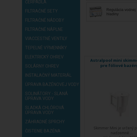
ČERPADLÁ
Regulácia vodnej
FILTRAČNÉ SETY
hladiny
FILTRAČNÉ NÁDOBY
FILTRAČNÉ NÁPLNE
VIACCESTNÉ VENTILY
TEPELNÉ VÝMENNÍKY
ELEKTRICKÝ OHREV
Astralpool mini skimmer
pre fóliové bazén
SOLÁRNY OHREV
INŠTALAČNÝ MATERIÁL
ÚPRAVA BAZÉNOVEJ VODY
SOLINÁTORY - SLANÁ
ÚPRAVA VODY
SLADKÁ CHLÓROVÁ
ÚPRAVA VODY
ZÁHRADNÉ SPRCHY
Skimmer Mini je určený 
ČISTENIE BAZÉNA
nadzemné ...