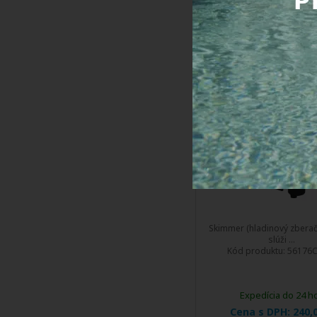
Expedícia do 24 h
Cena s DPH:
169,
Kúpiť
Skimmer SLIM so štvo
vekom, farba antrac
šedá (RAL 7016), pre f
alebo prefabrikov
bazény
DOPRAVA
ZDARMA
Skimmer (hladinový zberač
slúži ...
Kód produktu:
56176C
Expedícia do 24 h
Cena s DPH:
240,