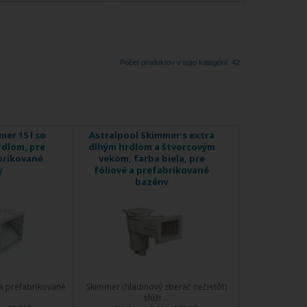
Počet produktov v tejto kategórií: 42
er 15 l so
Astralpool Skimmer s extra
dlom, pre
dlhým hrdlom a štvorcovým
brikované
vekom, farba biela, pre
y
fóliové a prefabrikované
bazény
a prefabrikované
Skimmer (hladinový zberač nečistôt)
slúži ...