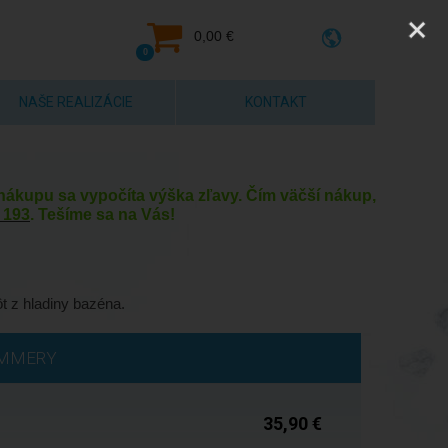
0,00 €
0
NAŠE REALIZÁCIE
KONTAKT
y nákupu sa vypočíta výška zľavy. Čím väčší nákup,
 193
. Tešíme sa na Vás!
t z hladiny bazéna.
Expedícia do 24 hod.
IMMERY
35,90 €
Do 5 dní