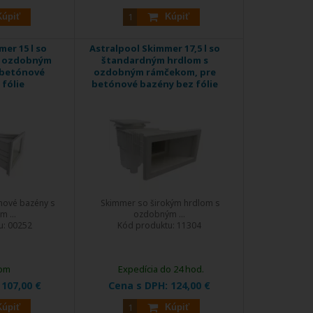
Kúpiť
Kúpiť
er 15 l so
Astralpool Skimmer 17,5 l so
s ozdobným
štandardným hrdlom s
 betónové
ozdobným rámčekom, pre
fólie
betónové bazény bez fólie
nové bazény s
Skimmer so širokým hrdlom s
 ...
ozdobným ...
u:
00252
Kód produktu:
11304
om
Expedícia do 24 hod.
:
107,00 €
Cena s DPH:
124,00 €
Kúpiť
Kúpiť