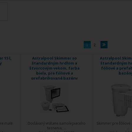
1
2
 15 l,
Astralpool Skimmer so
Astralpool Skimm
y
štandardným hrdlom a
štandardným hr
štvorcovým vekom, farba
fóliové a prefa
biela, pre fóliové a
bazén
prefabrikované bazény
pre malé
Dodávaný vrátane samolepiaceho
Skimmer pre fóliové 
tesnenia, ...
...