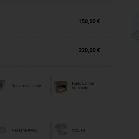
150,00 €
Expedícia do 24 hod.
220,00 €
Hugo Lahme
Neptun skimmery
skimmery
Masážne trysky
Výpuste