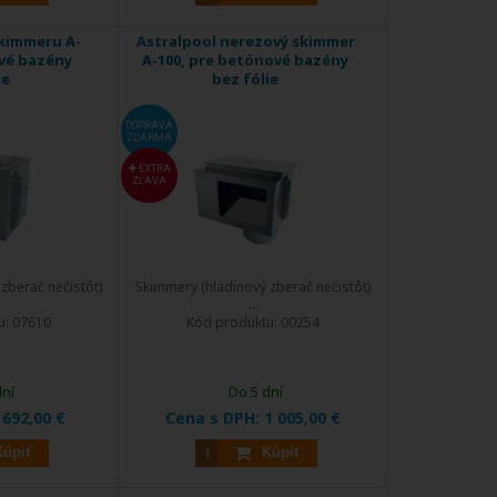
skimmeru A-
Astralpool nerezový skimmer
ové bazény
A-100, pre betónové bazény
ie
bez fólie
DOPRAVA
ZDARMA
EXTRA
ZĽAVA
zberač nečistôt)
Skimmery (hladinový zberač nečistôt)
...
u:
07610
Kód produktu:
00254
dní
Do 5 dní
:
692,00 €
Cena s DPH:
1 005,00 €
Kúpiť
Kúpiť