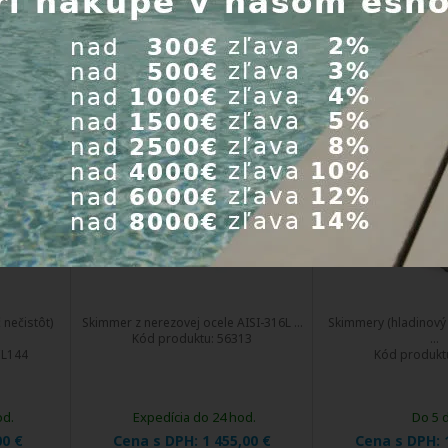
od.
Expedícia do 24 hod.
Expedícia d
00 €
Cena s DPH:
220,00 €
Cena s DPH
Kúpiť
rcovým
Astralpool nerezový Skimmer
Astralpool 
itová
Slim pre betónové,
Slim High Level 
óliové
prefabrikované aj fóliové
ocele, šírka rám
ané
bazény
pre fóliové, pref
betónové b
DOPRAVA
DOPRAVA
ZDARMA
ZDARMA
EXTRA
EXTRA
ZĽAVA
ZĽAVA
 nečistôt)
Skimmer z nerezovej ocele AISI-316L ...
Skimmery (hladinový 
Kód produktu:
56313
...
L144
Kód produkt
od.
Expedícia do 24 hod.
Do 5 
00 €
Cena s DPH:
1 455,00 €
Cena s DPH: