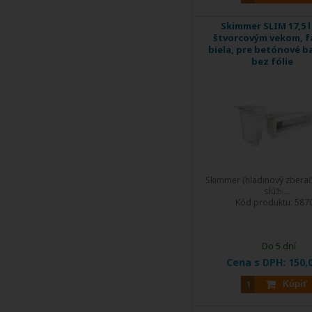
Skimmer SLIM 17,5 l
štvorcovým vekom, f
biela, pre betónové b
bez fólie
Skimmer (hladinový zberač
slúži ...
Kód produktu:
587
Do 5 dní
Cena s DPH:
150,
Kúpiť