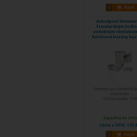
Kúpiť
Astralpool Skimmer
štandardným hrdlo
ozdobným rámčekom,
betónové bazény bez 
Skimmer pre betónové b
ozdobným ...
Kód produktu:
113
Expedícia do 24 h
Cena s DPH:
115,
Kúpiť