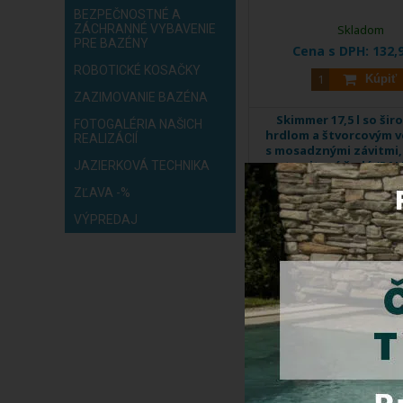
BEZPEČNOSTNÉ A
ZÁCHRANNÉ VYBAVENIE
Skladom
PRE BAZÉNY
Cena s DPH:
132,
ROBOTICKÉ KOSAČKY
Kúpiť
ZAZIMOVANIE BAZÉNA
Skimmer 17,5 l so ši
FOTOGALÉRIA NAŠICH
hrdlom a štvorcovým 
REALIZÁCIÍ
s mosadznými závitmi,
antracitová šedá (RAL
JAZIERKOVÁ TECHNIKA
pre fóliové bazén
ZĽAVA -%
VÝPREDAJ
Skimmer (hladinový zberač
slúži ...
Kód produktu:
11311C