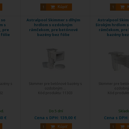
Kúpiť
 so
Astralpool Skimmer s dlhým
Astralpool Skimm
m s
hrdlom s ozdobným
širokým hrdlom 
 pre
rámčekom, pre betónové
rámčekom, pre
fólie
bazény bez fólie
bazény bez 
azény s
Skimmer pre betónové bazény s
Skimmer pre betó
ozdobným ...
ozdobným
02
Kód produktu:
11303
Kód produkt
od.
Do 5 dní
Sklad
80 €
Cena s DPH:
139,00 €
Cena s DPH
Kúpiť