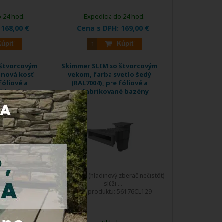
o 24 hod.
Expedícia do 24 hod.
:
168,00 €
Cena s DPH:
169,00 €
Kúpiť
Kúpiť
 štvorcovým
Skimmer SLIM so štvorcovým
onová kosť
vekom, farba svetlo šedý
fóliové a
(RAL7004), pre fóliové a
é bazény
prefabrikované bazény
DOPRAVA
ZDARMA
zberač nečistôt)
Skimmer (hladinový zberač nečistôt)
..
slúži ...
56176CL090
Kód produktu:
56176CL129