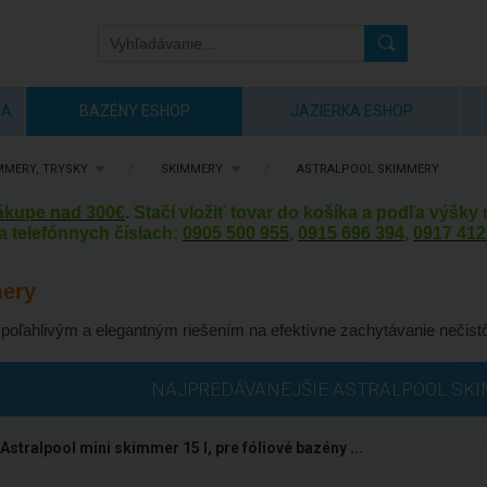
IA
BAZÉNY ESHOP
JAZIERKA ESHOP
MMERY, TRYSKY
/
SKIMMERY
/
ASTRALPOOL SKIMMERY
nákupe nad 300€
. Stačí vložiť tovar do košíka a podľa výšk
a telefónnych číslach:
0905 500 955
,
0915 696 394
,
0917 412
mery
poľahlivým a elegantným riešením na efektívne zachytávanie nečistô
NAJPREDÁVANEJŠIE ASTRALPOOL SK
Astralpool mini skimmer 15 l, pre fóliové bazény ...