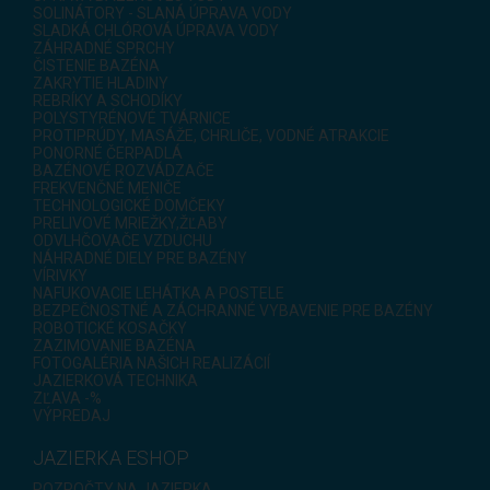
SOLINÁTORY - SLANÁ ÚPRAVA VODY
SLADKÁ CHLÓROVÁ ÚPRAVA VODY
ZÁHRADNÉ SPRCHY
ČISTENIE BAZÉNA
ZAKRYTIE HLADINY
REBRÍKY A SCHODÍKY
POLYSTYRÉNOVÉ TVÁRNICE
PROTIPRÚDY, MASÁŽE, CHRLIČE, VODNÉ ATRAKCIE
PONORNÉ ČERPADLÁ
BAZÉNOVÉ ROZVÁDZAČE
FREKVENČNÉ MENIČE
TECHNOLOGICKÉ DOMČEKY
PRELIVOVÉ MRIEŽKY,ŽĽABY
ODVLHČOVAČE VZDUCHU
NÁHRADNÉ DIELY PRE BAZÉNY
VÍRIVKY
NAFUKOVACIE LEHÁTKA A POSTELE
BEZPEČNOSTNÉ A ZÁCHRANNÉ VYBAVENIE PRE BAZÉNY
ROBOTICKÉ KOSAČKY
ZAZIMOVANIE BAZÉNA
FOTOGALÉRIA NAŠICH REALIZÁCIÍ
JAZIERKOVÁ TECHNIKA
ZĽAVA -%
VÝPREDAJ
JAZIERKA ESHOP
ROZPOČTY NA JAZIERKA