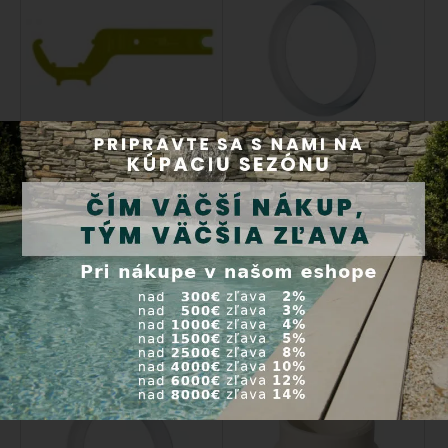
Viacúčelový montážny kľúč
Nadstavec z ABS plastu slúži
Kód produktu:
3402
na zarovnanie ...
Kód produktu:
19919
Expedícia do 24 hod.
Expedícia do 24 hod.
19,50 €
13,00 €
Kúpiť
Kúpiť
Nadstavec z ABS plastu, pre
Príslušenstvo MTS -
skimmer 17,5l
Predĺženie základného
prvku 50 mm