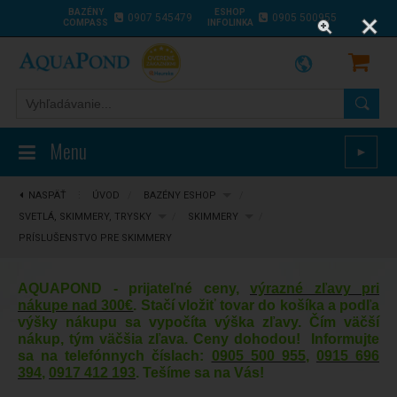
BAZÉNY
ESHOP
0907 545479
0905 500955
COMPASS
INFOLINKA
Menu
►
NASPÄŤ
⋮
ÚVOD
/
BAZÉNY ESHOP
/
SVETLÁ, SKIMMERY, TRYSKY
/
SKIMMERY
/
PRÍSLUŠENSTVO PRE SKIMMERY
AQUAPOND - prijateľné ceny,
výrazné zľavy pri
nákupe nad 300€
. Stačí vložiť tovar do košíka a podľa
výšky nákupu sa vypočíta výška zľavy. Čím väčší
nákup, tým väčšia zľava. Ceny dohodou! Informujte
sa na telefónnych číslach:
0905 500 955
,
0915 696
394
,
0917 412 193
. Tešíme sa na Vás!