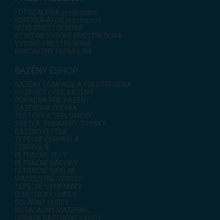
FOTOGALÉRIA prestrešení
KONFIGURÁTOR prestrešení
NÍZKE PRESTREŠENIA
STREDNE VYSOKÉ PRESTREŠENIA
VYSOKÉ PRESTREŠENIA
KONTAKTNÝ FORMULÁR
BAZÉNY ESHOP
BAZÉNY COMPASS A PRESTREŠENIA
ROZPOČTY PRE BAZÉNY
PORADŇA PRE BAZÉNY
BAZÉNOVÁ CHÉMIA
TESTERY A TEPLOMERY
SVETLÁ, SKIMMERY, TRYSKY
BAZÉNOVÉ FÓLIE
TEPELNÉ ČERPADLÁ
ČERPADLÁ
FILTRAČNÉ SETY
FILTRAČNÉ NÁDOBY
FILTRAČNÉ NÁPLNE
VIACCESTNÉ VENTILY
TEPELNÉ VÝMENNÍKY
ELEKTRICKÝ OHREV
SOLÁRNY OHREV
INŠTALAČNÝ MATERIÁL
ÚPRAVA BAZÉNOVEJ VODY