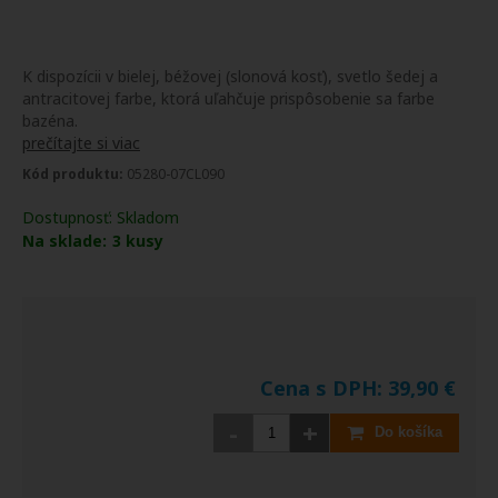
K dispozícii v bielej, béžovej (slonová kosť), svetlo šedej a
antracitovej farbe, ktorá uľahčuje prispôsobenie sa farbe
bazéna.
prečítajte si viac
Kód produktu:
05280-07CL090
Dostupnosť:
Skladom
Na sklade:
3
kusy
Cena s DPH:
39,90
€
-
+
Do košíka