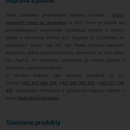
Doprava a platba
Tovar zasielame prepravnými službami Packeta (
3000+
výdajných miest na Slovensku
) a SDS. Tovar je možné po
predchádzajúcej objednávke vyzdvihnúť osobne v našom
sklade v Orechovej Potôni 311. Doprava je ZADARMO pri
objednávke tovaru nad 200 Eur. Platbu môžete realizovať
dobierkou, online platobnou kartou, prevodom na účet alebo
cez PayPal. Pri osobnom vyzdvihnutí je možná platba v
hotovosti a platobnou kartou.
O termíne dodania Vám ochotne poradíme na tel.
číslach:
+421 915 696 394
,
+421 905 500 955
,
+421 911 545
479
. Detailnejšie informácie o spôsoboch dopravy nájdete v
sekcii
Obchodné podmienky
.
Súvisiace produkty