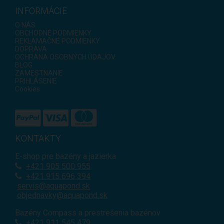
INFORMÁCIE
O NÁS
OBCHODNÉ PODMIENKY
REKLAMAČNÉ PODMIENKY
DOPRAVA
OCHRANA OSOBNÝCH ÚDAJOV
BLOG
ZAMESTNANIE
PRIHLÁSENIE
Cookies
KONTAKTY
E-shop pre bazény a jazierka
+421
905 500 955
+421 915 696 394
servis@aquapond.sk
objednavky@aquapond.sk
Bazény Compass a prestrešenia bazénov
+421 911 545 479