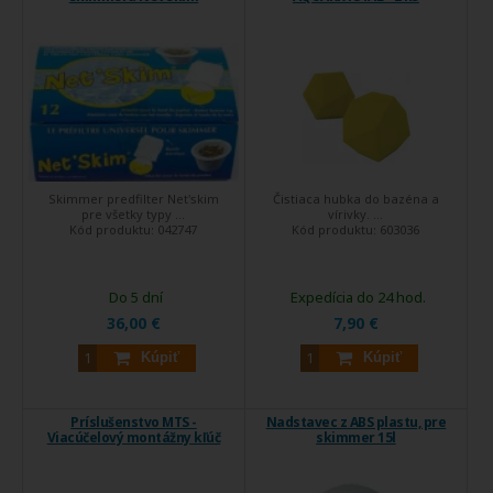
Skimmer predfilter Net'skim
Čistiaca hubka do bazéna a
pre všetky typy ...
vírivky. ...
Kód produktu:
042747
Kód produktu:
603036
Do 5 dní
Expedícia do 24 hod.
36,00 €
7,90 €
Kúpiť
Kúpiť
Príslušenstvo MTS -
Nadstavec z ABS plastu, pre
Viacúčelový montážny kľúč
skimmer 15l