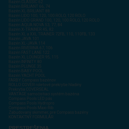
Bazén CLASSIC 62
Bazén BRILIANT 66, 74
Bazén XL-BRILIANT 88
Bazén LIDO 100, 120, 100 ROLO, 120 ROLO
Bazén LIDO GRAND 100, 120, 100 ROLO, 120 ROLO
Bazén AQUA NOVA 53, 77, 84
Bazén X-TRAINER 45, 82
Bazén XL a XXL TRAINER 72FB, 110, 110FB, 133
Bazén JAVA 101
Bazén XL-JAVA 114
Bazén RIVERINA 67, 106
Bazén FAST LANE 122
Bazén XL LOUNGER 95, 115
Bazén INFINITY 80
Bazén PLUNGE 35
Bazén BABY POOL
Bazén YACHT POOL
FARBY Compass bazénov
ROLLO COVER roletové prekrytie hladiny
Prekrytia COVERSEAL
VANTAGE samočistiaci systém bazéna
Compass Pools LED pás
Compass Pools Hydropro
Compass Pools Maxi-Rib
Zabudovaný skimmer, pre Compass bazény
KONTAKTNÝ FORMULÁR
PRESTREŠENIA