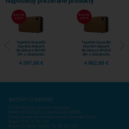
Naposledy prezerané produkty
EXTRA
EXTRA
ZĽAVA
ZĽAVA
Tepelné čerpadlo
Tepelné čerpadlo
iGarden Aquark
iGarden Aquark
Mr.Silence WOOD
Mr.Silence WOOD
30+ s chladením,
30+ s chladením,
18 ...
15 ...
4 597,00 €
4 062,00 €
BAZÉNY COMPASS
FOTOGALÉRIA bazénov Compass
NAŠE REFERENCIE COMPASS BAZÉNOV
Rozpočty pre keramické bazény Compass Pools
Bazén FUN 74, 80, 100
Bazén CLASSIC 53, 63, 73, 83, 93, 103