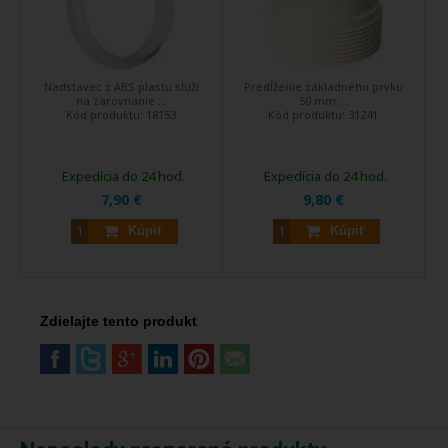
Nadstavec z ABS plastu slúži
Predĺženie základného prvku
na zarovnanie ...
50 mm ...
Kód produktu:
18153
Kód produktu:
31241
Expedícia do 24 hod.
Expedícia do 24 hod.
7,90 €
9,80 €
Kúpiť
Kúpiť
Zdielajte tento produkt