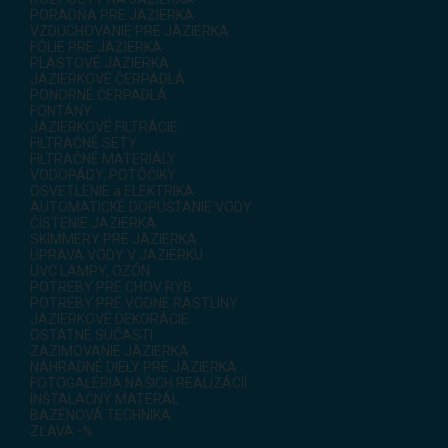
PORADŇA PRE JAZIERKA
VZDUCHOVANIE PRE JAZIERKA
FÓLIE PRE JAZIERKA
PLASTOVÉ JAZIERKA
JAZIERKOVÉ ČERPADLÁ
PONORNÉ ČERPADLÁ
FONTÁNY
JAZIERKOVÉ FILTRÁCIE
FILTRAČNÉ SETY
FILTRAČNÉ MATERIÁLY
VODOPÁDY, POTÔČIKY
OSVETLENIE a ELEKTRIKA
AUTOMATICKÉ DOPÚŠŤANIE VODY
ČISTENIE JAZIERKA
SKIMMERY PRE JAZIERKA
ÚPRAVA VODY V JAZIERKU
UVC LAMPY, OZÓN
POTREBY PRE CHOV RÝB
POTREBY PRE VODNÉ RASTLINY
JAZIERKOVÉ DEKORÁCIE
OSTATNÉ SÚČASTI
ZAZIMOVANIE JAZIERKA
NÁHRADNÉ DIELY PRE JAZIERKA
FOTOGALÉRIA NAŠICH REALIZÁCIÍ
INŠTALAČNÝ MATERÁL
BAZÉNOVÁ TECHNIKA
ZĽAVA -%