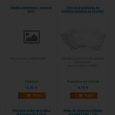
Klapka skimmera - slonová
Filtračná pančucha do
kosť
košíčka skimmerov 5 ks/bal.
Kód produktu:
4402010268
Filtračná pančucha do košíčka
skimmerov.
Kód produktu:
698001
Skladom
Expedícia do 24 hod.
13,00 €
6,70 €
Kúpiť
Kúpiť
Filtračné sáčky do košíka
Huba do skimmeru Kikido
skimmeru Net'skim
AQUAKRYSTAL - 2 ks