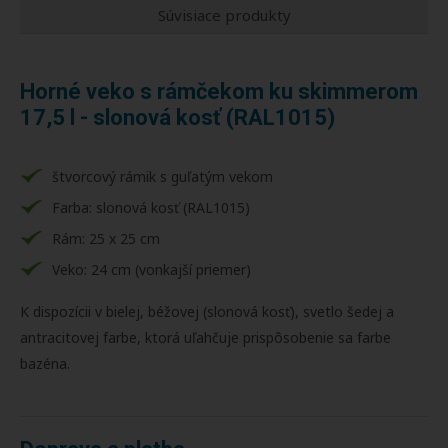
Súvisiace produkty
Horné veko s rámčekom ku skimmerom
17,5 l - slonová kosť (RAL1015)
štvorcový rámik s guľatým vekom
Farba: slonová kosť (RAL1015)
Rám: 25 x 25 cm
Veko: 24 cm (vonkajší priemer)
K dispozícii v bielej, béžovej (slonová kosť), svetlo šedej a
antracitovej farbe, ktorá uľahčuje prispôsobenie sa farbe
bazéna.