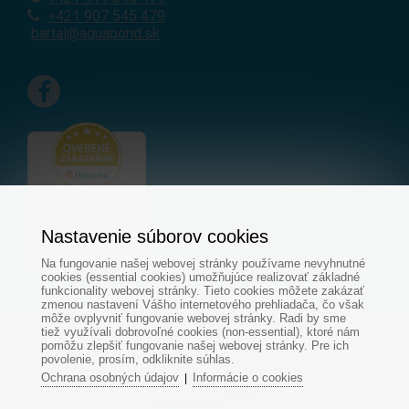
+421 907 545 479
bartal@aquapond.sk
Nastavenie súborov cookies
Na fungovanie našej webovej stránky používame nevyhnutné
cookies (essential cookies) umožňujúce realizovať základné
funkcionality webovej stránky. Tieto cookies môžete zakázať
zmenou nastavení Vášho internetového prehliadača, čo však
môže ovplyvniť fungovanie webovej stránky. Radi by sme
tiež využívali dobrovoľné cookies (non-essential), ktoré nám
© Všetky práva vyhradené - www.aquapond.sk
pomôžu zlepšiť fungovanie našej webovej stránky. Pre ich
povolenie, prosím, odkliknite súhlas.
Tvorba web stránok
od
Ochrana osobných údajov
Informácie o cookies
|