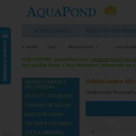
BAZÉNY COMPASS
BAZÉNOVÉ PRESTREŠEN
NASPÄŤ
⋮
ÚVOD
/
BAZÉNY ESHOP
/
ODVLHČOVA
AQUAPOND - prijateľné ceny,
výrazné zľavy pri 
tým väčšia zľava. Ceny dohodou! Informujte sa n
Odvlhčovače Mic
BAZÉNY COMPASS A
PRESTREŠENIA
Odvlhčovače Microwell sú
ROZPOČTY PRE BAZÉNY
PORADŇA PRE BAZÉNY
BAZÉNOVÁ CHÉMIA
TESTERY A TEPLOMERY
1.
SVETLÁ, SKIMMERY,