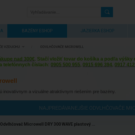
IA
BAZÉNY ESHOP
JAZIERKA ESHOP
ČE VZDUCHU
/
ODVLHČOVAČE MICROWELL
nákupe nad 300€
. Stačí vložiť tovar do košíka a podľa výšk
a telefónnych číslach:
0905 500 955
,
0915 696 394
,
0917 412
rowell
 inovatívnym a vizuálne atraktívnym riešením pre bazény.
NAJPREDÁVANEJŠIE ODVLHČOVAČE MI
Odvlhčovač Microwell DRY 300 WAVE plastový ...