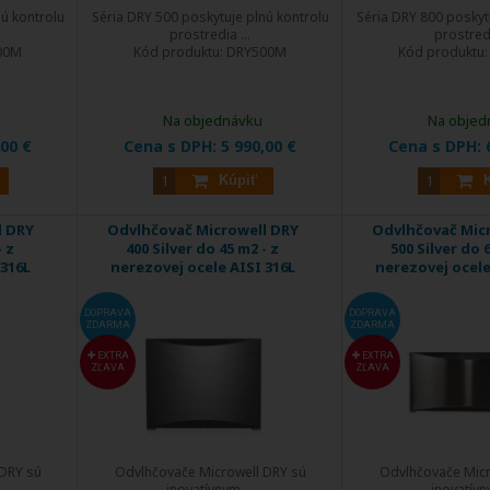
ú kontrolu
Séria DRY 500 poskytuje plnú kontrolu
Séria DRY 800 poskyt
prostredia ...
prostredi
00M
Kód produktu:
DRY500M
Kód produktu
Na objednávku
Na objed
,00 €
Cena s DPH:
5 990,00 €
Cena s DPH:
Kúpiť
l DRY
Odvlhčovač Microwell DRY
Odvlhčovač Mic
- z
400 Silver do 45 m2 - z
500 Silver do 
 316L
nerezovej ocele AISI 316L
nerezovej ocele
DOPRAVA
DOPRAVA
ZDARMA
ZDARMA
EXTRA
EXTRA
ZĽAVA
ZĽAVA
DRY sú
Odvlhčovače Microwell DRY sú
Odvlhčovače Micr
inovatívnym ...
inovatívny