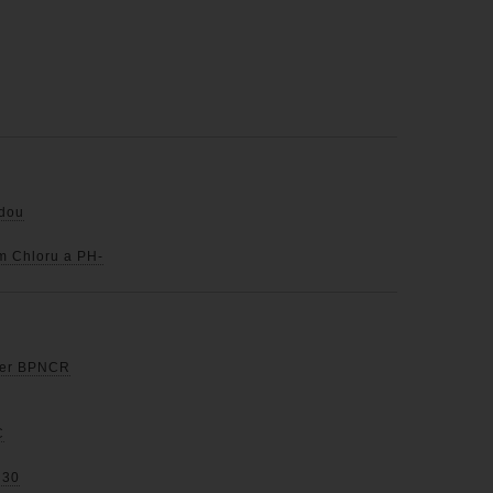
odou
m Chloru a PH-
rter BPNCR
C
 30