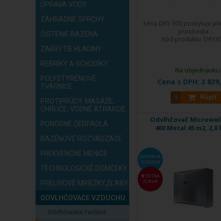
ÚPRAVA VODY
ZÁHRADNÉ SPRCHY
Séria DRY 300 poskytuje pln
prostredia ...
ČISTENIE BAZÉNA
Kód produktu:
DRY3
ZAKRYTIE HLADINY
REBRÍKY A SCHODÍKY
Na objednávku
POLYSTYRÉNOVÉ
Cena s DPH:
3 839
TVÁRNICE
Kúpiť
PROTIPRÚDY, MASÁŽE,
CHRLIČE, VODNÉ ATRAKCIE
Odvlhčovač Microwel
PONORNÉ ČERPADLÁ
400 Metal 45 m2, 2,0 l
BAZÉNOVÉ ROZVÁDZAČE
FREKVENČNÉ MENIČE
DOPRAVA
ZDARMA
TECHNOLOGICKÉ DOMČEKY
EXTRA
PRELIVOVÉ MRIEŽKY,ŽĽABY
ZĽAVA
ODVLHČOVAČE VZDUCHU
Odvlhčovače Fairland