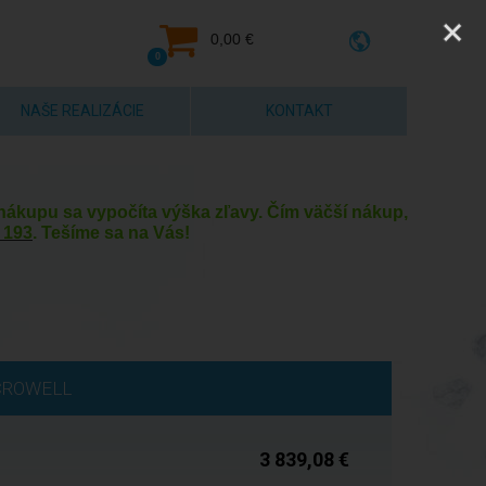
0,00 €
0
NAŠE REALIZÁCIE
KONTAKT
y nákupu sa vypočíta výška zľavy. Čím väčší nákup,
 193
. Tešíme sa na Vás!
Na objednávku
CROWELL
3 839,08 €
Na objednávku