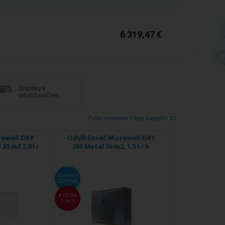
6 319,47 €
Doplnky k
odvlhčovačom
Počet produktov v tejto kategórií: 13
rowell DRY
Odvlhčovač Microwell DRY
35 m2 2,8 l /
300 Metal 30 m2, 1,5 l / h
DOPRAVA
ZDARMA
EXTRA
ZĽAVA