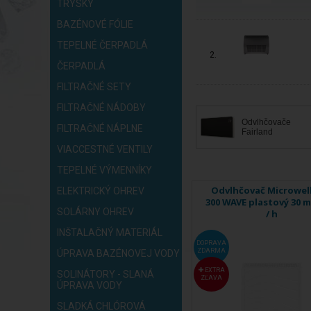
TRYSKY
BAZÉNOVÉ FÓLIE
TEPELNÉ ČERPADLÁ
2.
ČERPADLÁ
FILTRAČNÉ SETY
FILTRAČNÉ NÁDOBY
Odvlhčovače
FILTRAČNÉ NÁPLNE
Fairland
VIACCESTNÉ VENTILY
TEPELNÉ VÝMENNÍKY
Odvlhčovač Microwel
ELEKTRICKÝ OHREV
300 WAVE plastový 30 m2
SOLÁRNY OHREV
/ h
INŠTALAČNÝ MATERIÁL
DOPRAVA
ZDARMA
ÚPRAVA BAZÉNOVEJ VODY
EXTRA
SOLINÁTORY - SLANÁ
ZĽAVA
ÚPRAVA VODY
SLADKÁ CHLÓROVÁ