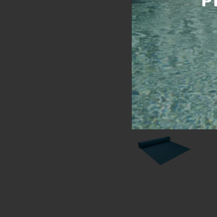
Na objednávku
Cena s DPH:
7 232
Kúpiť
ROZPOČTY PRE B