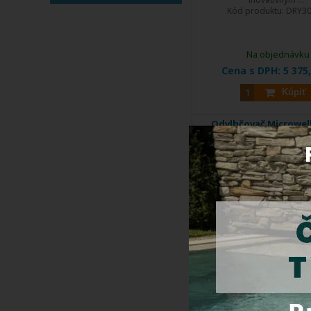
Kód produktu:
DRY30
Na objednávku
Cena s DPH:
5 375
Kúpiť
Odvlhčovač Microwel
1200 Wave do 120 m
plastový
DOPRAVA
ZDARMA
EXTRA
ZĽAVA
Séria DRY 1200 poskytu
kontrolu ...
Kód produktu:
DRY1