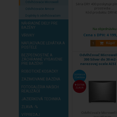
Odvlhčovače Microwell
Séria DRY 400 poskytuje pln
prostredia ...
Odvlhčovače Amcor
Kód produktu:
DRY4
Doplnky k odvlhčovačom
NÁHRADNÉ DIELY PRE
BAZÉNY
Na objednávku
Cena s DPH:
4 199
VÍRIVKY
NAFUKOVACIE LEHÁTKA A
Kúpiť
POSTELE
Odvlhčovač Microwel
BEZPEČNOSTNÉ A
300 Silver do 30 m2 
ZÁCHRANNÉ VYBAVENIE
PRE BAZÉNY
nerezovej ocele AISI
ROBOTICKÉ KOSAČKY
DOPRAVA
ZDARMA
ZAZIMOVANIE BAZÉNA
EXTRA
FOTOGALÉRIA NAŠICH
ZĽAVA
REALIZÁCIÍ
JAZIERKOVÁ TECHNIKA
ZĽAVA -%
Odvlhčovače Microwell 
VÝPREDAJ
inovatívnym ...