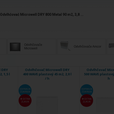
Odvlhčovač Microwell DRY 800 Metal 90 m2, 3,8 ...
Odvlhčovače
Odvlhčovače Amcor
Microwell
l DRY
Odvlhčovač Microwell DRY
Odvlhčovač Mic
, 1,5 l
400 WAVE plastový 45 m2, 2,0 l
500 WAVE plastový 
/ h
h
DOPRAVA
DOPRAVA
ZDARMA
ZDARMA
EXTRA
EXTRA
ZĽAVA
ZĽAVA