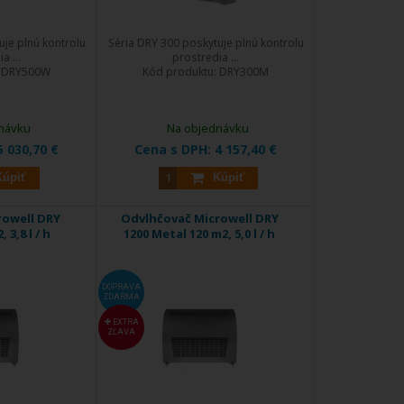
uje plnú kontrolu
Séria DRY 300 poskytuje plnú kontrolu
a ...
prostredia ...
:
DRY500W
Kód produktu:
DRY300M
návku
Na objednávku
5 030,70 €
Cena s DPH:
4 157,40 €
Kúpiť
Kúpiť
rowell DRY
Odvlhčovač Microwell DRY
 3,8 l / h
1200 Metal 120 m2, 5,0 l / h
DOPRAVA
ZDARMA
EXTRA
ZĽAVA