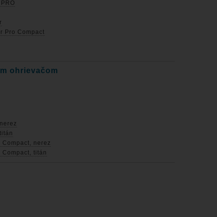
e PRO
r
er Pro Compact
vým ohrievačom
 nerez
titán
a Compact, nerez
 Compact, titán