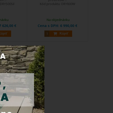
DRY500Sil
Kód produktu:
DRY800W
návku
Na objednávku
7 626,00 €
Cena s DPH:
6 990,00 €
Kúpiť
Kúpiť