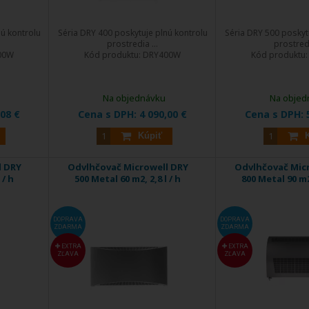
ú kontrolu
Séria DRY 400 poskytuje plnú kontrolu
Séria DRY 500 poskyt
prostredia ...
prostredi
00W
Kód produktu:
DRY400W
Kód produktu
Na objednávku
Na objed
,08 €
Cena s DPH:
4 090,00 €
Cena s DPH:
Kúpiť
l DRY
Odvlhčovač Microwell DRY
Odvlhčovač Mic
 / h
500 Metal 60 m2, 2,8 l / h
800 Metal 90 m2,
DOPRAVA
DOPRAVA
ZDARMA
ZDARMA
EXTRA
EXTRA
ZĽAVA
ZĽAVA