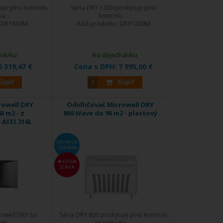
uje plnú kontrolu
Séria DRY 1200 poskytuje plnú
a ...
kontrolu ...
:
DRY800M
Kód produktu:
DRY1200M
návku
Na objednávku
6 319,47 €
Cena s DPH:
7 995,00 €
Kúpiť
Kúpiť
rowell DRY
Odvlhčovač Microwell DRY
60 m2 - z
800 Wave do 90 m2 - plastový
 AISI 316L
DOPRAVA
ZDARMA
EXTRA
ZĽAVA
owell DRY sú
Séria DRY 800 poskytuje plnú kontrolu
m ...
prostredia ...