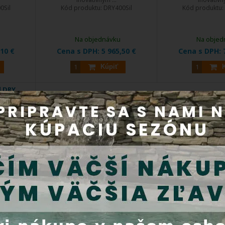
0Sil
Kód produktu:
DRY400Sil
Kód produktu:
Na objednávku
Na objed
,10 €
Cena s DPH:
5 965,50 €
Cena s DPH:
Kúpiť
l DRY
2 -
je plnú
200W