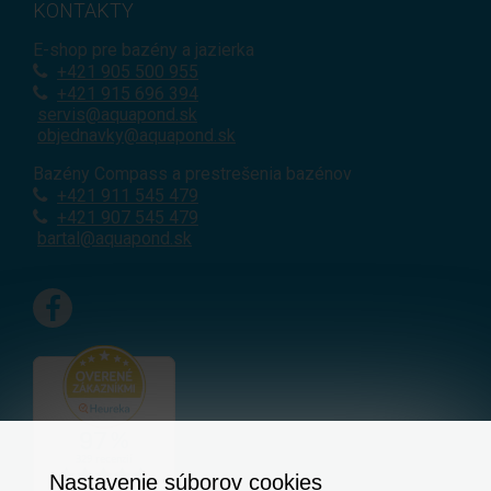
KONTAKTY
E-shop pre bazény a jazierka
+421
905 500 955
+421 915 696 394
servis@aquapond.sk
objednavky@aquapond.sk
Bazény Compass a prestrešenia bazénov
+421 911 545 479
+421 907 545 479
bartal@aquapond.sk
Nastavenie súborov cookies