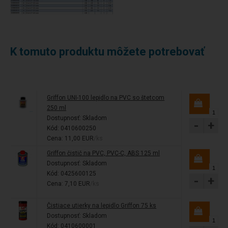
K tomuto produktu môžete potrebovať
Griffon UNI-100 lepidlo na PVC so štetcom
250 ml
Dostupnosť:
Skladom
-
+
Kód: 0410600250
Cena: 11,00 EUR
/ks
Griffon čistič na PVC, PVC-C, ABS 125 ml
Dostupnosť:
Skladom
Kód: 0425600125
-
+
Cena: 7,10 EUR
/ks
Čistiace utierky na lepidlo Griffon 75 ks
Dostupnosť:
Skladom
Kód: 0410600001