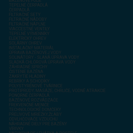
BAZÉNOVÉ FÓLIE
TEPELNÉ ČERPADLÁ
ČERPADLÁ
FILTRAČNÉ SETY
FILTRAČNÉ NÁDOBY
FILTRAČNÉ NÁPLNE
VIACCESTNÉ VENTILY
TEPELNÉ VÝMENNÍKY
ELEKTRICKÝ OHREV
SOLÁRNY OHREV
INŠTALAČNÝ MATERIÁL
ÚPRAVA BAZÉNOVEJ VODY
SOLINÁTORY - SLANÁ ÚPRAVA VODY
SLADKÁ CHLÓROVÁ ÚPRAVA VODY
ZÁHRADNÉ SPRCHY
ČISTENIE BAZÉNA
ZAKRYTIE HLADINY
REBRÍKY A SCHODÍKY
POLYSTYRÉNOVÉ TVÁRNICE
PROTIPRÚDY, MASÁŽE, CHRLIČE, VODNÉ ATRAKCIE
PONORNÉ ČERPADLÁ
BAZÉNOVÉ ROZVÁDZAČE
FREKVENČNÉ MENIČE
TECHNOLOGICKÉ DOMČEKY
PRELIVOVÉ MRIEŽKY,ŽĽABY
ODVLHČOVAČE VZDUCHU
NÁHRADNÉ DIELY PRE BAZÉNY
VÍRIVKY