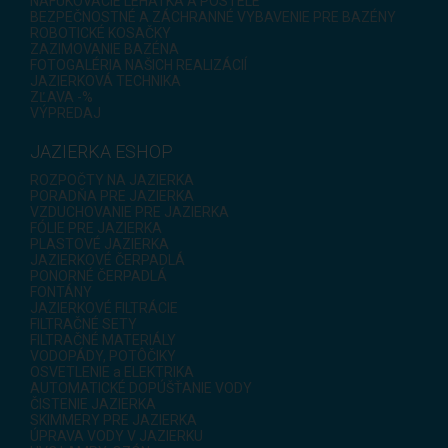
NAFUKOVACIE LEHÁTKA A POSTELE
BEZPEČNOSTNÉ A ZÁCHRANNÉ VYBAVENIE PRE BAZÉNY
ROBOTICKÉ KOSAČKY
ZAZIMOVANIE BAZÉNA
FOTOGALÉRIA NAŠICH REALIZÁCIÍ
JAZIERKOVÁ TECHNIKA
ZĽAVA -%
VÝPREDAJ
JAZIERKA ESHOP
ROZPOČTY NA JAZIERKA
PORADŇA PRE JAZIERKA
VZDUCHOVANIE PRE JAZIERKA
FÓLIE PRE JAZIERKA
PLASTOVÉ JAZIERKA
JAZIERKOVÉ ČERPADLÁ
PONORNÉ ČERPADLÁ
FONTÁNY
JAZIERKOVÉ FILTRÁCIE
FILTRAČNÉ SETY
FILTRAČNÉ MATERIÁLY
VODOPÁDY, POTÔČIKY
OSVETLENIE a ELEKTRIKA
AUTOMATICKÉ DOPÚŠŤANIE VODY
ČISTENIE JAZIERKA
SKIMMERY PRE JAZIERKA
ÚPRAVA VODY V JAZIERKU