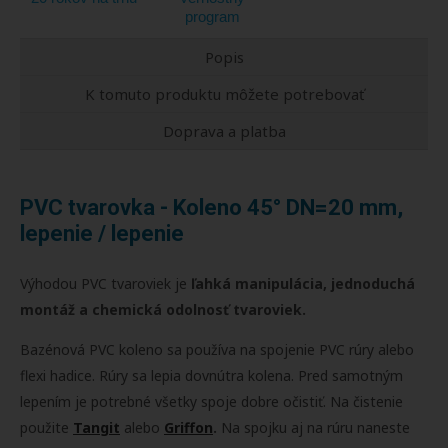
program
Popis
K tomuto produktu môžete potrebovať
Doprava a platba
PVC tvarovka - Koleno 45° DN=20 mm,
lepenie / lepenie
Výhodou PVC tvaroviek je
ľahká manipulácia, jednoduchá
montáž a chemická odolnosť tvaroviek.
Bazénová PVC koleno sa používa na spojenie PVC rúry alebo
flexi hadice. Rúry sa lepia dovnútra kolena. Pred samotným
lepením je potrebné všetky spoje dobre očistiť. Na čistenie
použite
Tangit
alebo
Griffon
.
Na spojku aj na rúru naneste