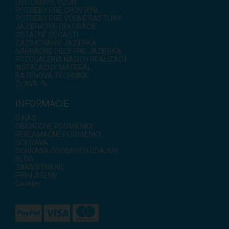
UVC LAMPY, OZÓN
POTREBY PRE CHOV RÝB
POTREBY PRE VODNÉ RASTLINY
JAZIERKOVÉ DEKORÁCIE
OSTATNÉ SÚČASTI
ZAZIMOVANIE JAZIERKA
NÁHRADNÉ DIELY PRE JAZIERKA
FOTOGALÉRIA NAŠICH REALIZÁCIÍ
INŠTALAČNÝ MATERÁL
BAZÉNOVÁ TECHNIKA
ZĽAVA -%
INFORMÁCIE
O NÁS
OBCHODNÉ PODMIENKY
REKLAMAČNÉ PODMIENKY
DOPRAVA
OCHRANA OSOBNÝCH ÚDAJOV
BLOG
ZAMESTNANIE
PRIHLÁSENIE
Cookies