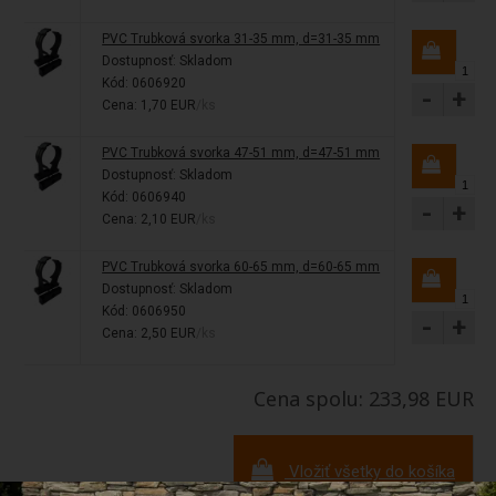
PVC Trubková svorka 31-35 mm, d=31-35 mm
Dostupnosť:
Skladom
Kód: 0606920
-
+
Cena: 1,70 EUR
/ks
PVC Trubková svorka 47-51 mm, d=47-51 mm
Dostupnosť:
Skladom
Kód: 0606940
-
+
Cena: 2,10 EUR
/ks
PVC Trubková svorka 60-65 mm, d=60-65 mm
Dostupnosť:
Skladom
Kód: 0606950
-
+
Cena: 2,50 EUR
/ks
Cena spolu: 233,98 EUR
Vložiť všetky do košíka