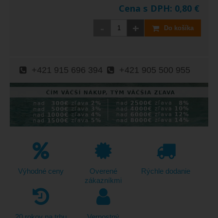
Cena s DPH:
0,80
€
-
+
Do košíka
+421 915 696 394
+421 905 500 955
Výhodné ceny
Overené
Rýchle dodanie
zákazníkmi
20 rokov na trhu
Vernostný