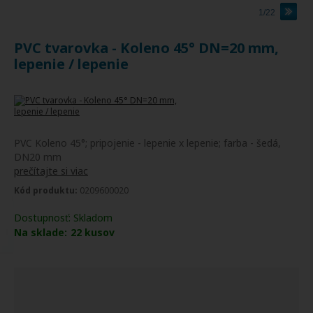
1/22
PVC tvarovka - Koleno 45° DN=20 mm,
lepenie / lepenie
PVC Koleno 45°; pripojenie - lepenie x lepenie; farba - šedá,
DN20 mm
prečítajte si viac
Kód produktu:
0209600020
Dostupnosť:
Skladom
Na sklade:
22
kusov