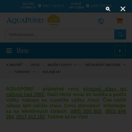
BAZÉNY
ESHOP
0907 545479
0905 500955
COMPASS
INFOLINKA
Menu
►
NASPÄŤ
⋮
ÚVOD
/
BAZÉNY ESHOP
/
INŠTALAČNÝ MATERIÁL
/
TVAROVKY
/
KOLENÁ 45°
AQUAPOND - prijateľné ceny,
výrazné zľavy pri
nákupe nad 300€
. Stačí vložiť tovar do košíka a podľa
výšky nákupu sa vypočíta výška zľavy. Čím väčší
nákup, tým väčšia zľava. Ceny dohodou! Informujte
sa na telefónnych číslach:
0905 500 955
,
0915 696
394
,
0917 412 193
. Tešíme sa na Vás!