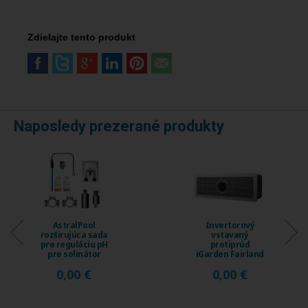
Zdielajte tento produkt
Naposledy prezerané produkty
AstralPool
Invertorový
rozširujúca sada
vstavaný
pre reguláciu pH
protiprúd
pre solinátor
iGarden Fairland
Energy Connect
Fix Jet, prietok
0,00 €
0,00 €
...
230 ...