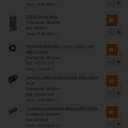
-
+
Cena: 18,90 EUR
/ks
Griffon Rezné lanko
Dostupnosť:
Skladom
Kód: 0410631
-
+
Cena: 21,89 EUR
/ks
Teflónová páska šírka 12 mm x sila 0,1 mm
dĺžka 12 m (č)
Dostupnosť:
Skladom
-
+
Kód: 0421011212
Cena: 2,39 EUR
/ks
Tesniace vlákno Tangit Uni-Lock, dĺžka vlákna
80 m
Dostupnosť:
Skladom
-
+
Kód: 0422001000
Cena: 13,20 EUR
/ks
Odhrotovač vonkajšieho okraja trubky- Griffon
Dostupnosť:
Skladom
Kód: 0410604
-
+
Cena: 153,20 EUR
/ks