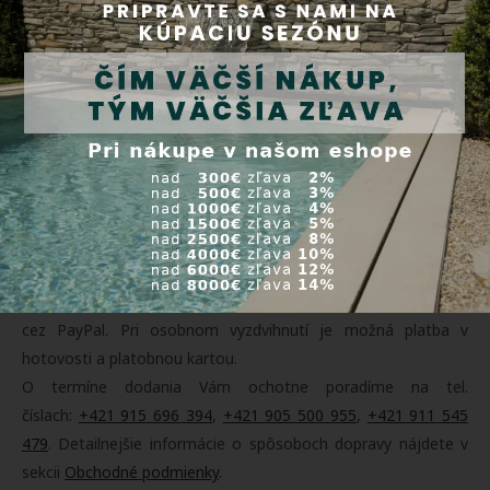
Doprava a platba
Tovar zasielame prepravnými službami Packeta (
3000+
výdajných miest na Slovensku
) a SDS. Tovar je možné po
predchádzajúcej objednávke vyzdvihnúť osobne v našom
sklade v Orechovej Potôni 311. Doprava je ZADARMO pri
objednávke tovaru nad 200 Eur. Platbu môžete realizovať
dobierkou, online platobnou kartou, prevodom na účet alebo
cez PayPal. Pri osobnom vyzdvihnutí je možná platba v
hotovosti a platobnou kartou.
O termíne dodania Vám ochotne poradíme na tel.
číslach:
+421 915 696 394
,
+421 905 500 955
,
+421 911 545
479
. Detailnejšie informácie o spôsoboch dopravy nájdete v
sekcii
Obchodné podmienky
.