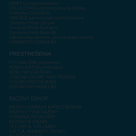
FARBY Compass bazénov
ROLLO COVER roletové prekrytie hladiny
Prekrytia COVERSEAL
VANTAGE samočistiaci systém bazéna
Compass Pools LED pás
Compass Pools Hydropro
Compass Pools Maxi-Rib
Zabudovaný skimmer, pre Compass bazény
KONTAKTNÝ FORMULÁR
PRESTREŠENIA
FOTOGALÉRIA prestrešení
KONFIGURÁTOR prestrešení
NÍZKE PRESTREŠENIA
STREDNE VYSOKÉ PRESTREŠENIA
VYSOKÉ PRESTREŠENIA
KONTAKTNÝ FORMULÁR
BAZÉNY ESHOP
BAZÉNY COMPASS A PRESTREŠENIA
ROZPOČTY PRE BAZÉNY
PORADŇA PRE BAZÉNY
BAZÉNOVÁ CHÉMIA
TESTERY A TEPLOMERY
SVETLÁ, SKIMMERY, TRYSKY