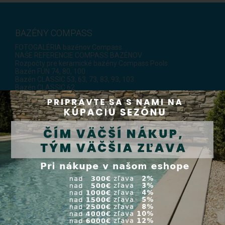
BAZÉNY COMPASS
FOTOGALÉRIA bazénov Compass
NAŠE REFERENCIE COMPASS BAZÉNOV
Rozpočty pre keramické bazény Compass Pools
Bazén FUN 74, 80, 100
Bazén CLASSIC 53, 63, 73, 83, 93, 103
Bazén CLASSIC 62
Bazén BRILIANT 66, 74
Bazén XL-BRILIANT 88
Bazén LIDO 100, 120, 100 ROLO, 120 ROLO
Bazén LIDO GRAND 100, 120, 100 ROLO, 120 ROLO
Bazén AQUA NOVA 53, 77, 84
Bazén X-TRAINER 45, 82
Bazén XL a XXL TRAINER 72FB, 110, 110FB, 133
Bazén JAVA 101
Bazén XL-JAVA 114
Bazén RIVERINA 67, 106
Bazén FAST LANE 122
Bazén XL LOUNGER 95, 115
Bazén INFINITY 80
Bazén PLUNGE 35
Bazén BABY POOL
Bazén YACHT POOL
FARBY Compass bazénov