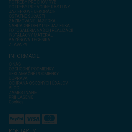
POTREBY PRE CHOV RÝB
POTREBY PRE VODNÉ RASTLINY
JAZIERKOVÉ DEKORÁCIE
OSTATNÉ SÚČASTI
ZAZIMOVANIE JAZIERKA
NÁHRADNÉ DIELY PRE JAZIERKA
FOTOGALÉRIA NAŠICH REALIZÁCIÍ
INŠTALAČNÝ MATERÁL
BAZÉNOVÁ TECHNIKA
ZĽAVA -%
INFORMÁCIE
O NÁS
OBCHODNÉ PODMIENKY
REKLAMAČNÉ PODMIENKY
DOPRAVA
OCHRANA OSOBNÝCH ÚDAJOV
BLOG
ZAMESTNANIE
PRIHLÁSENIE
Cookies
KONTAKTY