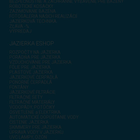
BEZPEČNOSTNÉ A ZÁCHRANNÉ VYBAVENIE PRE BAZÉNY
ROBOTICKÉ KOSAČKY
ZAZIMOVANIE BAZÉNA
FOTOGALÉRIA NAŠICH REALIZÁCIÍ
JAZIERKOVÁ TECHNIKA
ZĽAVA -%
VÝPREDAJ
JAZIERKA ESHOP
ROZPOČTY NA JAZIERKA
PORADŇA PRE JAZIERKA
VZDUCHOVANIE PRE JAZIERKA
FÓLIE PRE JAZIERKA
PLASTOVÉ JAZIERKA
JAZIERKOVÉ ČERPADLÁ
PONORNÉ ČERPADLÁ
FONTÁNY
JAZIERKOVÉ FILTRÁCIE
FILTRAČNÉ SETY
FILTRAČNÉ MATERIÁLY
VODOPÁDY, POTÔČIKY
OSVETLENIE a ELEKTRIKA
AUTOMATICKÉ DOPÚŠŤANIE VODY
ČISTENIE JAZIERKA
SKIMMERY PRE JAZIERKA
ÚPRAVA VODY V JAZIERKU
UVC LAMPY, OZÓN