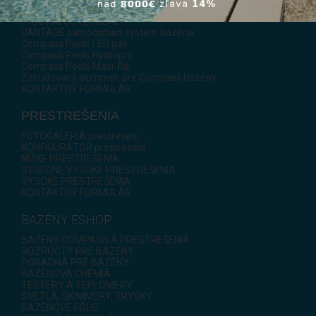
ROLLO COVER roletové prekrytie hladiny
Prekrytia COVERSEAL
VANTAGE samočistiaci systém bazéna
Compass Pools LED pás
Compass Pools Hydropro
Compass Pools Maxi-Rib
Zabudovaný skimmer, pre Compass bazény
KONTAKTNÝ FORMULÁR
PRESTREŠENIA
FOTOGALÉRIA prestrešení
KONFIGURÁTOR prestrešení
NÍZKE PRESTREŠENIA
STREDNE VYSOKÉ PRESTREŠENIA
VYSOKÉ PRESTREŠENIA
KONTAKTNÝ FORMULÁR
BAZÉNY ESHOP
BAZÉNY COMPASS A PRESTREŠENIA
ROZPOČTY PRE BAZÉNY
PORADŇA PRE BAZÉNY
BAZÉNOVÁ CHÉMIA
TESTERY A TEPLOMERY
SVETLÁ, SKIMMERY, TRYSKY
BAZÉNOVÉ FÓLIE