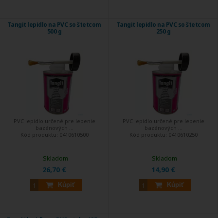
Tangit lepidlo na PVC so štetcom
Tangit lepidlo na PVC so štetcom
500 g
250 g
PVC lepidlo určené pre lepenie
PVC lepidlo určené pre lepenie
bazénových ...
bazénových ...
Kód produktu:
0410610500
Kód produktu:
0410610250
Skladom
Skladom
26,70 €
14,90 €
Kúpiť
Kúpiť