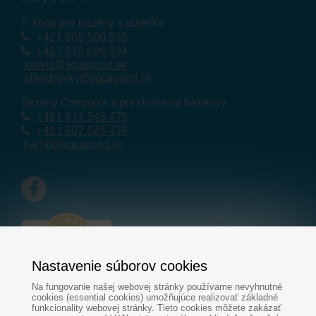
E-shop pre bazény a jazierka
+421
905 500 955
+421 915 696 394
servis@aquapond.sk
objednavky@aquapond.sk
Bazény Compass a prestrešenia bazénov
+421 911 545 479
+421 907 545 479
bartal@aquapond.sk
Nastavenie súborov cookies
Na fungovanie našej webovej stránky používame nevyhnutné
cookies (essential cookies) umožňujúce realizovať základné
funkcionality webovej stránky. Tieto cookies môžete zakázať