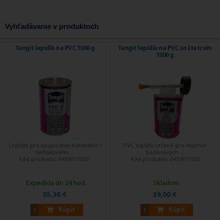
Vyhľadávanie v produktoch
Tangit lepidlo na PVC 1000 g
Tangit lepidlo na PVC so štetcom
1000 g
Lepidlo pre spojovanie tlakového i
PVC lepidlo určené pre lepenie
netlakového ...
bazénových ...
Kód produktu:
04106110001
Kód produktu:
0410611000
Expedícia do 24 hod.
Skladom
35,30 €
39,00 €
Kúpiť
Kúpiť