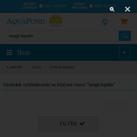
BAZÉNY
ESHOP
0907 545479
0905 500955
COMPASS
INFOLINKA
Menu
►
NASPÄŤ
⋮
ÚVOD
/
VYHĽADÁVANIE
Výsledok vyhľadávania na kľúčové slovo: "tangit lepidlo"
FILTER