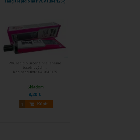
Tangit lepidlo na PVC v tube 125 g
PVC lepidlo určené pre lepenie
bazénových ...
Kód produktu:
0410610125
Skladom
8,20 €
Kúpiť