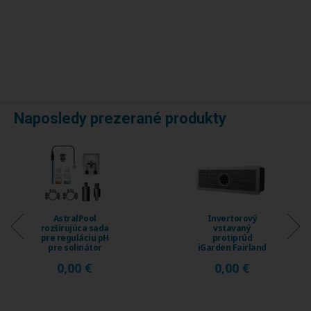
Naposledy prezerané produkty
AstralPool
Invertorový
rozširujúca sada
vstavaný
pre reguláciu pH
protiprúd
pre solinátor
iGarden Fairland
Energy Connect
Fix Jet, prietok
0,00 €
0,00 €
...
230 ...