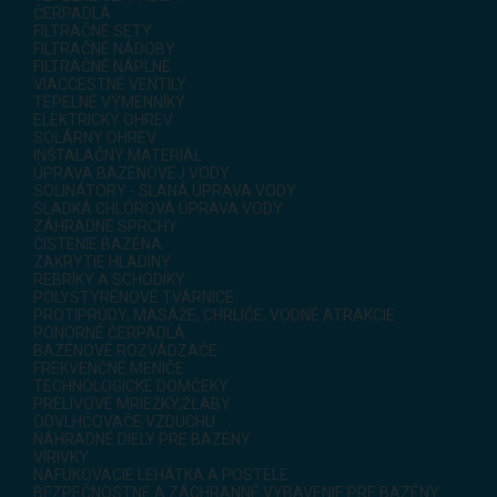
ČERPADLÁ
FILTRAČNÉ SETY
FILTRAČNÉ NÁDOBY
FILTRAČNÉ NÁPLNE
VIACCESTNÉ VENTILY
TEPELNÉ VÝMENNÍKY
ELEKTRICKÝ OHREV
SOLÁRNY OHREV
INŠTALAČNÝ MATERIÁL
ÚPRAVA BAZÉNOVEJ VODY
SOLINÁTORY - SLANÁ ÚPRAVA VODY
SLADKÁ CHLÓROVÁ ÚPRAVA VODY
ZÁHRADNÉ SPRCHY
ČISTENIE BAZÉNA
ZAKRYTIE HLADINY
REBRÍKY A SCHODÍKY
POLYSTYRÉNOVÉ TVÁRNICE
PROTIPRÚDY, MASÁŽE, CHRLIČE, VODNÉ ATRAKCIE
PONORNÉ ČERPADLÁ
BAZÉNOVÉ ROZVÁDZAČE
FREKVENČNÉ MENIČE
TECHNOLOGICKÉ DOMČEKY
PRELIVOVÉ MRIEŽKY,ŽĽABY
ODVLHČOVAČE VZDUCHU
NÁHRADNÉ DIELY PRE BAZÉNY
VÍRIVKY
NAFUKOVACIE LEHÁTKA A POSTELE
BEZPEČNOSTNÉ A ZÁCHRANNÉ VYBAVENIE PRE BAZÉNY