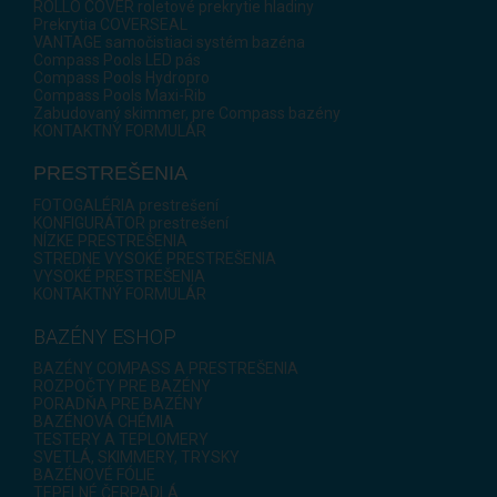
ROLLO COVER roletové prekrytie hladiny
Prekrytia COVERSEAL
VANTAGE samočistiaci systém bazéna
Compass Pools LED pás
Compass Pools Hydropro
Compass Pools Maxi-Rib
Zabudovaný skimmer, pre Compass bazény
KONTAKTNÝ FORMULÁR
PRESTREŠENIA
FOTOGALÉRIA prestrešení
KONFIGURÁTOR prestrešení
NÍZKE PRESTREŠENIA
STREDNE VYSOKÉ PRESTREŠENIA
VYSOKÉ PRESTREŠENIA
KONTAKTNÝ FORMULÁR
BAZÉNY ESHOP
BAZÉNY COMPASS A PRESTREŠENIA
ROZPOČTY PRE BAZÉNY
PORADŇA PRE BAZÉNY
BAZÉNOVÁ CHÉMIA
TESTERY A TEPLOMERY
SVETLÁ, SKIMMERY, TRYSKY
BAZÉNOVÉ FÓLIE
TEPELNÉ ČERPADLÁ