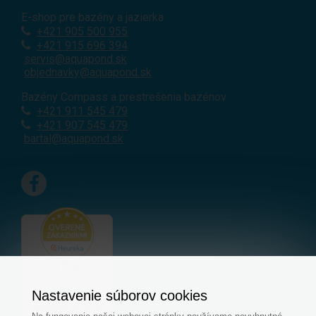
E-shop pre bazény a jazierka
+421
905 500 955
+421 915 696 394
servis@aquapond.sk
objednavky@aquapond.sk
Bazény Compass a prestrešenia bazénov
+421 911 545 479
+421 907 545 479
bartal@aquapond.sk
Nastavenie súborov cookies