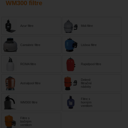
WM300 filtre
Azur filtre
Midi filtre
Cantabric filtre
Lisboa filtre
ROMA filtre
Rapidpool filtre
Delené
Astralpool filtre
filtračné
nádoby
Filtre s
WM300 filtre
horným
ventilom
Filtre s
bočným
ventilom