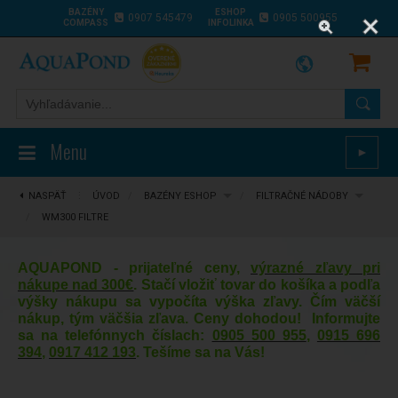
BAZÉNY
ESHOP
0907 545479
0905 500955
COMPASS
INFOLINKA
Menu
►
NASPÄŤ
⋮
ÚVOD
/
BAZÉNY ESHOP
/
FILTRAČNÉ NÁDOBY
/
WM300 FILTRE
AQUAPOND - prijateľné ceny,
výrazné zľavy pri
nákupe nad 300€
. Stačí vložiť tovar do košíka a podľa
výšky nákupu sa vypočíta výška zľavy. Čím väčší
nákup, tým väčšia zľava. Ceny dohodou! Informujte
sa na telefónnych číslach:
0905 500 955
,
0915 696
394
,
0917 412 193
. Tešíme sa na Vás!