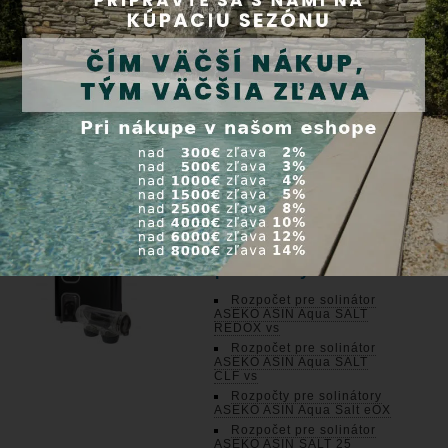
vs
Rozpočet na automatickú
sladkú chlórovú úpravu VA
dos BASIC Chlor - pH + ORP
(Pt)
Rozpočet pre dávkovaciu
stanicu ASEKO Asin Aqua
Oxygen vs
Rozpočet pre dávkovaciu
stanicu ASEKO Asin Aqua
SPA
Solinátory - slaná
úprava vody
Rozpočet pre solinátor
ASEKO ASIN Aqua SALT
REDOX vs
Rozpočet pre solinátor
ASEKO ASIN Aqua SALT
CLF vs
Rozpočty pre solinátory
ASEKO ASIN Aqua Salt eOX
Rozpočet pre solinátor
ASEKO ASIN SALT 25