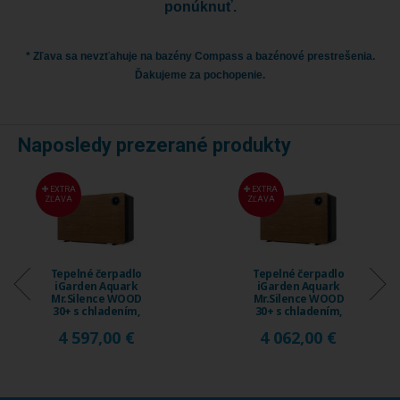
ponúknuť.
* Zľava sa nevzťahuje na bazény Compass a bazénové prestrešenia.
Ďakujeme za pochopenie.
Naposledy prezerané produkty
EXTRA
EXTRA
ZĽAVA
ZĽAVA
Tepelné čerpadlo
Tepelné čerpadlo
iGarden Aquark
iGarden Aquark
Mr.Silence WOOD
Mr.Silence WOOD
30+ s chladením,
30+ s chladením,
18 ...
15 ...
4 597,00 €
4 062,00 €