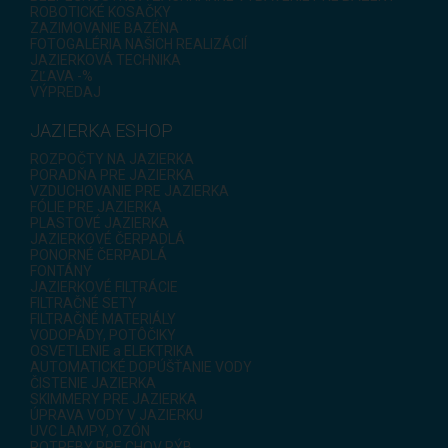
ROBOTICKÉ KOSAČKY
ZAZIMOVANIE BAZÉNA
FOTOGALÉRIA NAŠICH REALIZÁCIÍ
JAZIERKOVÁ TECHNIKA
ZĽAVA -%
VÝPREDAJ
JAZIERKA ESHOP
ROZPOČTY NA JAZIERKA
PORADŇA PRE JAZIERKA
VZDUCHOVANIE PRE JAZIERKA
FÓLIE PRE JAZIERKA
PLASTOVÉ JAZIERKA
JAZIERKOVÉ ČERPADLÁ
PONORNÉ ČERPADLÁ
FONTÁNY
JAZIERKOVÉ FILTRÁCIE
FILTRAČNÉ SETY
FILTRAČNÉ MATERIÁLY
VODOPÁDY, POTÔČIKY
OSVETLENIE a ELEKTRIKA
AUTOMATICKÉ DOPÚŠŤANIE VODY
ČISTENIE JAZIERKA
SKIMMERY PRE JAZIERKA
ÚPRAVA VODY V JAZIERKU
UVC LAMPY, OZÓN
POTREBY PRE CHOV RÝB