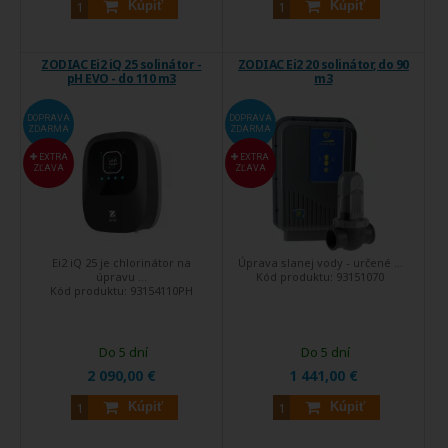
Kúpiť
Kúpiť
ZODIAC Ei2 iQ 25 solinátor -
ZODIAC Ei2 20 solinátor, do 90
pH EVO - do 110 m3
m3
DOPRAVA
DOPRAVA
ZDARMA
ZDARMA
EXTRA
EXTRA
ZĽAVA
ZĽAVA
Ei2 iQ 25 je chlorinátor na
Úprava slanej vody - určené ...
úpravu ...
Kód produktu:
93151070
Kód produktu:
93154110PH
Do 5 dní
Do 5 dní
2 090,00 €
1 441,00 €
Kúpiť
Kúpiť