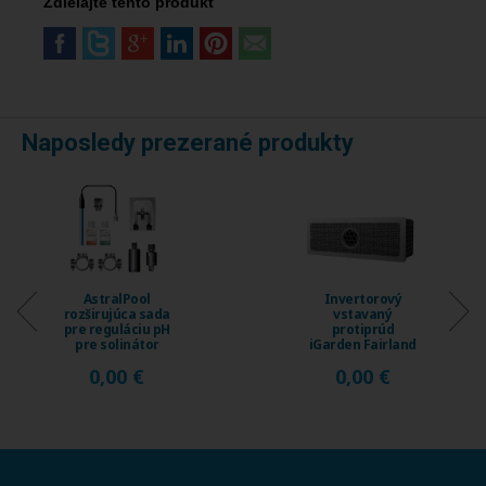
Zdielajte tento produkt
Naposledy prezerané produkty
Invertorový
Invertorový
vstavaný
vstavaný
protiprúd
protiprúd
iGarden Fairland
iGarden Fairland
Fix Jet, prietok
Fix Jet, prietok
0,00 €
0,00 €
230 ...
120 ...