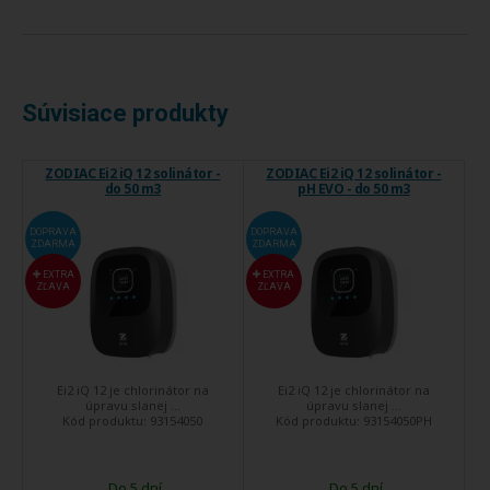
Súvisiace produkty
ZODIAC Ei2 iQ 12 solinátor -
ZODIAC Ei2 iQ 12 solinátor -
do 50 m3
pH EVO - do 50 m3
DOPRAVA
DOPRAVA
ZDARMA
ZDARMA
EXTRA
EXTRA
ZĽAVA
ZĽAVA
Ei2 iQ 12 je chlorinátor na
Ei2 iQ 12 je chlorinátor na
úpravu slanej ...
úpravu slanej ...
Kód produktu:
93154050
Kód produktu:
93154050PH
Do 5 dní
Do 5 dní