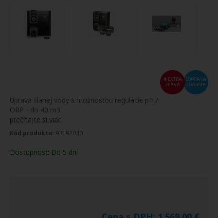
EXTRA
DOPRAVA
ZĽAVA
ZDARMA
Úprava slanej vody s možnosťou regulácie pH /
ORP - do 40 m3.
prečítajte si viac
Kód produktu:
93192040
Dostupnosť:
Do 5 dní
Cena s DPH:
1 569,00
€