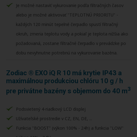
Je možné nastaviť vykurovanie podľa filtračných časov
alebo je možné aktivovať "TEPLOTNÚ PRIORITU" -
každých 120 minút tepelné čerpadlo spustí filtračný
okruh, zmeria teplotu vody a pokiaľ je teplota nižšia ako
požadovaná, zostane filtračné čerpadlo v prevádzke po
dobu nevyhnutne potrebnú na vykurovanie bazéna.
Zodiac ® EXO iQ R 10 má krytie IP43 a
maximálnou produkciou chlóru 10 g / h
3
pre privátne bazény s objemom do 40 m
Podsvietený 4-riadkový LCD displej
Užívateľské prostredie v CZ, EN, DE, ...
Funkcia "BOOST" (výkon 100% - 24h) a funkcia "LOW"