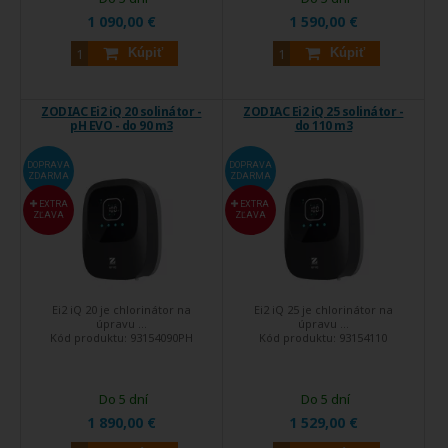
1 090,00 €
1 590,00 €
Kúpiť
Kúpiť
ZODIAC Ei2 iQ 20 solinátor -
ZODIAC Ei2 iQ 25 solinátor -
pH EVO - do 90 m3
do 110 m3
DOPRAVA
DOPRAVA
ZDARMA
ZDARMA
EXTRA
EXTRA
ZĽAVA
ZĽAVA
Ei2 iQ 20 je chlorinátor na
Ei2 iQ 25 je chlorinátor na
úpravu ...
úpravu ...
Kód produktu:
93154090PH
Kód produktu:
93154110
Do 5 dní
Do 5 dní
1 890,00 €
1 529,00 €