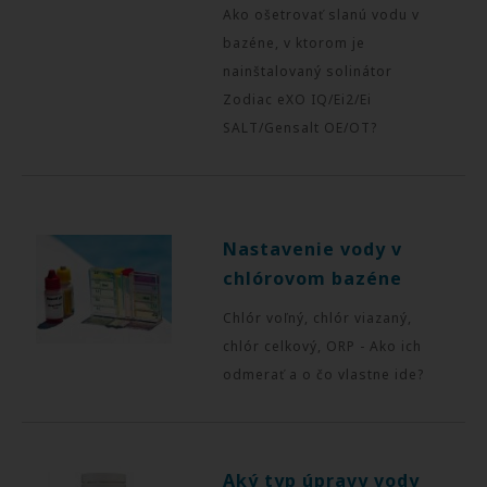
Ako ošetrovať slanú vodu v
bazéne, v ktorom je
nainštalovaný solinátor
Zodiac eXO IQ/Ei2/Ei
SALT/Gensalt OE/OT?
Nastavenie vody v
chlórovom bazéne
Chlór voľný, chlór viazaný,
chlór celkový, ORP - Ako ich
odmerať a o čo vlastne ide?
Aký typ úpravy vody