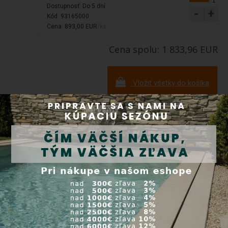
Dostupnosť:
Do 5 dní
-
+
Kód: 93165000
Cena: 893,00 EUR
/ks
Cena spolu: 1 833,96 EUR
Vložiť všetky do košíka
Doprava a platba
Tovar zasielame prepravnými službami Packeta (
3000+
výdajných miest na Slovensku
) a SDS. Tovar je možné po
predchádzajúcej objednávke vyzdvihnúť osobne v našom
sklade v Orechovej Potôni 311. Doprava je ZADARMO pri
objednávke tovaru nad 200 Eur. Platbu môžete realizovať