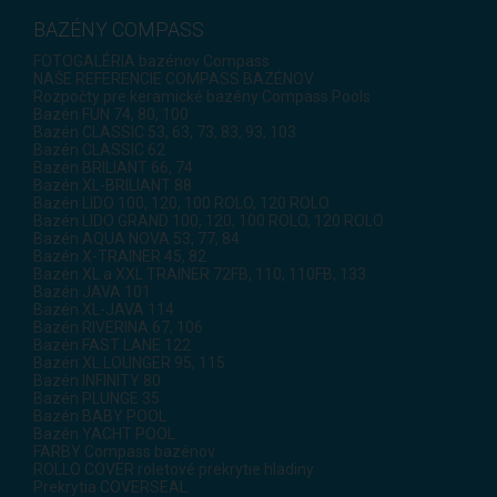
BAZÉNY COMPASS
FOTOGALÉRIA bazénov Compass
NAŠE REFERENCIE COMPASS BAZÉNOV
Rozpočty pre keramické bazény Compass Pools
Bazén FUN 74, 80, 100
Bazén CLASSIC 53, 63, 73, 83, 93, 103
Bazén CLASSIC 62
Bazén BRILIANT 66, 74
Bazén XL-BRILIANT 88
Bazén LIDO 100, 120, 100 ROLO, 120 ROLO
Bazén LIDO GRAND 100, 120, 100 ROLO, 120 ROLO
Bazén AQUA NOVA 53, 77, 84
Bazén X-TRAINER 45, 82
Bazén XL a XXL TRAINER 72FB, 110, 110FB, 133
Bazén JAVA 101
Bazén XL-JAVA 114
Bazén RIVERINA 67, 106
Bazén FAST LANE 122
Bazén XL LOUNGER 95, 115
Bazén INFINITY 80
Bazén PLUNGE 35
Bazén BABY POOL
Bazén YACHT POOL
FARBY Compass bazénov
ROLLO COVER roletové prekrytie hladiny
Prekrytia COVERSEAL