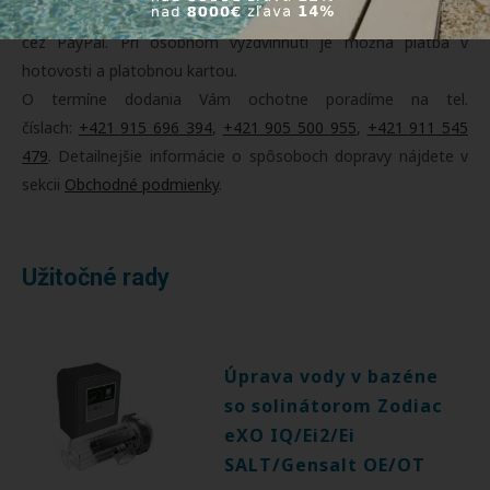
dobierkou, online platobnou kartou, prevodom na účet alebo
cez PayPal. Pri osobnom vyzdvihnutí je možná platba v
hotovosti a platobnou kartou.
O termíne dodania Vám ochotne poradíme na tel.
číslach:
+421 915 696 394
,
+421 905 500 955
,
+421 911 545
479
. Detailnejšie informácie o spôsoboch dopravy nájdete v
sekcii
Obchodné podmienky
.
Užitočné rady
Úprava vody v bazéne
so solinátorom Zodiac
eXO IQ/Ei2/Ei
SALT/Gensalt OE/OT