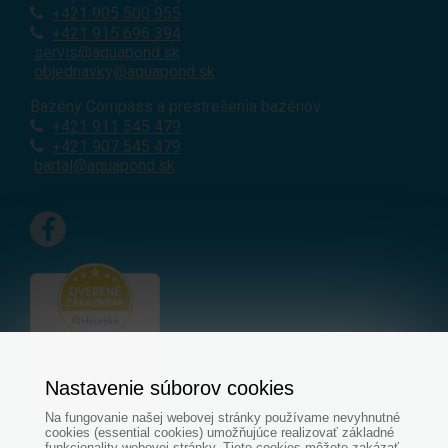
+421
905 500 955
+421 915 696 394
servis@aquapond.sk
objednavky@aquapond.sk
Bazény Compass a prestrešenia bazénov
+421 911 545 479
+421 907 545 479
bartal@aquapond.sk
Nastavenie súborov cookies
Na fungovanie našej webovej stránky používame nevyhnutné
cookies (essential cookies) umožňujúce realizovať základné
funkcionality webovej stránky. Tieto cookies môžete zakázať