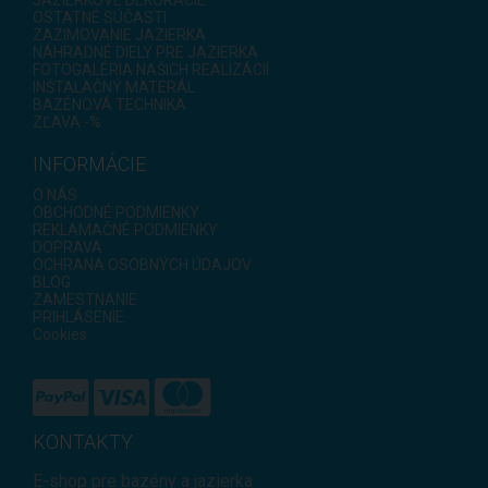
JAZIERKOVÉ DEKORÁCIE
OSTATNÉ SÚČASTI
ZAZIMOVANIE JAZIERKA
NÁHRADNÉ DIELY PRE JAZIERKA
FOTOGALÉRIA NAŠICH REALIZÁCIÍ
INŠTALAČNÝ MATERÁL
BAZÉNOVÁ TECHNIKA
ZĽAVA -%
INFORMÁCIE
O NÁS
OBCHODNÉ PODMIENKY
REKLAMAČNÉ PODMIENKY
DOPRAVA
OCHRANA OSOBNÝCH ÚDAJOV
BLOG
ZAMESTNANIE
PRIHLÁSENIE
Cookies
KONTAKTY
E-shop pre bazény a jazierka