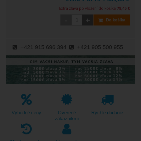
Extra zľava po vložení do košíka
78,45 €
-
+
Do košíka
+421 915 696 394
+421 905 500 955
Výhodné ceny
Overené
Rýchle dodanie
zákazníkmi