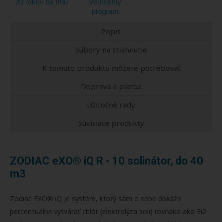
20 rokov na trhu
Vernostný
program
Popis
Súbory na stiahnutie
K tomuto produktu môžete potrebovať
Doprava a platba
Užitočné rady
Súvisiace produkty
ZODIAC eXO® iQ R - 10 solinátor, do 40
m3
Zodiac EXO® iQ je systém, ktorý sám o sebe dokáže
percentuálne vytvárať chlór (elektrolýza soli) rovnako ako Ei2