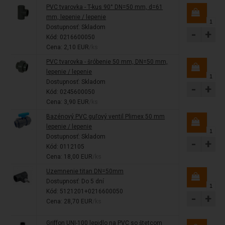
PVC tvarovka - T-kus 90° DN=50 mm, d=61
mm, lepenie / lepenie
Dostupnosť:
Skladom
-
+
Kód: 0216600050
Cena: 2,10 EUR
/ks
PVC tvarovka - šróbenie 50 mm, DN=50 mm,
lepenie / lepenie
Dostupnosť:
Skladom
-
+
Kód: 0245600050
Cena: 3,90 EUR
/ks
Bazénový PVC guľový ventil Plimex 50 mm
lepenie / lepenie
Dostupnosť:
Skladom
-
+
Kód: 0112105
Cena: 18,00 EUR
/ks
Uzemnenie titan DN=50mm
Dostupnosť:
Do 5 dní
Kód: 5121201+0216600050
-
+
Cena: 28,70 EUR
/ks
Griffon UNI-100 lepidlo na PVC so štetcom