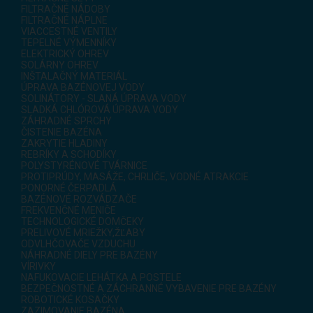
FILTRAČNÉ NÁDOBY
FILTRAČNÉ NÁPLNE
VIACCESTNÉ VENTILY
TEPELNÉ VÝMENNÍKY
ELEKTRICKÝ OHREV
SOLÁRNY OHREV
INŠTALAČNÝ MATERIÁL
ÚPRAVA BAZÉNOVEJ VODY
SOLINÁTORY - SLANÁ ÚPRAVA VODY
SLADKÁ CHLÓROVÁ ÚPRAVA VODY
ZÁHRADNÉ SPRCHY
ČISTENIE BAZÉNA
ZAKRYTIE HLADINY
REBRÍKY A SCHODÍKY
POLYSTYRÉNOVÉ TVÁRNICE
PROTIPRÚDY, MASÁŽE, CHRLIČE, VODNÉ ATRAKCIE
PONORNÉ ČERPADLÁ
BAZÉNOVÉ ROZVÁDZAČE
FREKVENČNÉ MENIČE
TECHNOLOGICKÉ DOMČEKY
PRELIVOVÉ MRIEŽKY,ŽĽABY
ODVLHČOVAČE VZDUCHU
NÁHRADNÉ DIELY PRE BAZÉNY
VÍRIVKY
NAFUKOVACIE LEHÁTKA A POSTELE
BEZPEČNOSTNÉ A ZÁCHRANNÉ VYBAVENIE PRE BAZÉNY
ROBOTICKÉ KOSAČKY
ZAZIMOVANIE BAZÉNA