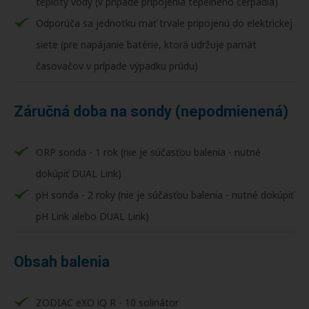
teploty vody (v prípade pripojenia tepelného čerpadla)
Odporúča sa jednotku mať trvale pripojenú do elektrickej
siete (pre napájanie batérie, ktorá udržuje pamät
časovačov v prípade výpadku prúdu)
Záručná doba na sondy (nepodmienená)
ORP sonda - 1 rok (nie je súčasťou balenia - nutné
dokúpiť DUAL Link)
pH sonda - 2 roky (nie je súčasťou balenia - nutné dokúpiť
pH Link alebo DUAL Link)
Obsah balenia
ZODIAC eXO iQ R - 10 solinátor