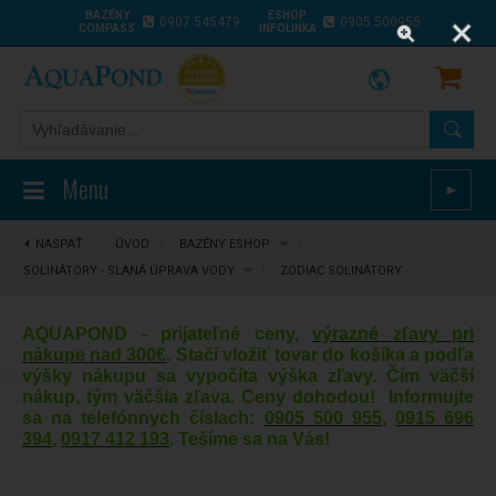
BAZÉNY
ESHOP
0907 545479
0905 500955
COMPASS
INFOLINKA
Menu
►
NASPÄŤ
⋮
ÚVOD
/
BAZÉNY ESHOP
/
SOLINÁTORY - SLANÁ ÚPRAVA VODY
/
ZODIAC SOLINÁTORY
AQUAPOND - prijateľné ceny,
výrazné zľavy pri
nákupe nad 300€
. Stačí vložiť tovar do košíka a podľa
výšky nákupu sa vypočíta výška zľavy. Čím väčší
nákup, tým väčšia zľava. Ceny dohodou! Informujte
sa na telefónnych číslach:
0905 500 955
,
0915 696
394
,
0917 412 193
. Tešíme sa na Vás!