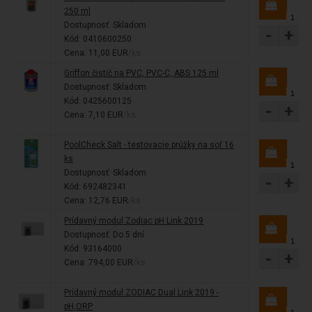
250 ml
Dostupnosť:
Skladom
-
+
Kód: 0410600250
Cena: 11,00 EUR
/ks
Griffon čistič na PVC, PVC-C, ABS 125 ml
Dostupnosť:
Skladom
Kód: 0425600125
-
+
Cena: 7,10 EUR
/ks
PoolCheck Salt - testovacie prúžky na soľ 16
ks
Dostupnosť:
Skladom
-
+
Kód: 692482341
Cena: 12,76 EUR
/ks
Prídavný modul Zodiac pH Link 2019
Dostupnosť:
Do 5 dní
Kód: 93164000
-
+
Cena: 794,00 EUR
/ks
Prídavný modul ZODIAC Dual Link 2019 -
pH,ORP