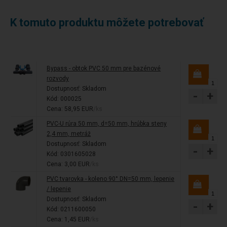
K tomuto produktu môžete potrebovať
Bypass - obtok PVC 50 mm pre bazénové
rozvody
Dostupnosť:
Skladom
-
+
Kód: 000025
Cena: 58,95 EUR
/ks
PVC-U rúra 50 mm, d=50 mm, hrúbka steny
2,4 mm, metráž
Dostupnosť:
Skladom
-
+
Kód: 0301605028
Cena: 3,00 EUR
/ks
PVC tvarovka - koleno 90° DN=50 mm, lepenie
/ lepenie
Dostupnosť:
Skladom
-
+
Kód: 0211600050
Cena: 1,45 EUR
/ks