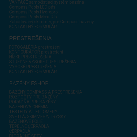
VANTAGE samočistiaci systém bazéna
Compass Pools LED pás
Compass Pools Hydropro
Compass Pools Maxi-Rib
Zabudovaný skimmer, pre Compass bazény
KONTAKTNÝ FORMULÁR
PRESTREŠENIA
FOTOGALÉRIA prestrešení
KONFIGURÁTOR prestrešení
NÍZKE PRESTREŠENIA
STREDNE VYSOKÉ PRESTREŠENIA
VYSOKÉ PRESTREŠENIA
KONTAKTNÝ FORMULÁR
BAZÉNY ESHOP
BAZÉNY COMPASS A PRESTREŠENIA
ROZPOČTY PRE BAZÉNY
PORADŇA PRE BAZÉNY
BAZÉNOVÁ CHÉMIA
TESTERY A TEPLOMERY
SVETLÁ, SKIMMERY, TRYSKY
BAZÉNOVÉ FÓLIE
TEPELNÉ ČERPADLÁ
ČERPADLÁ
FILTRAČNÉ SETY