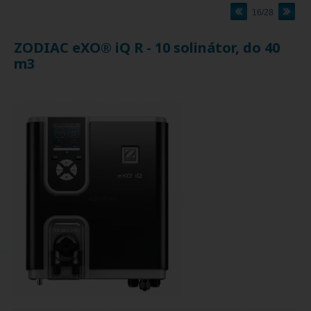
16/28
ZODIAC eXO® iQ R - 10 solinátor, do 40
m3