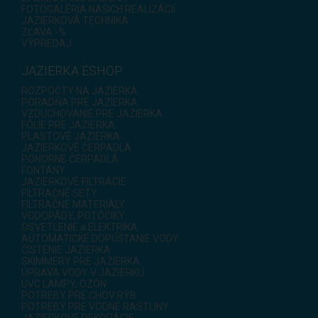
FOTOGALÉRIA NAŠICH REALIZÁCIÍ
JAZIERKOVÁ TECHNIKA
ZĽAVA -%
VÝPREDAJ
JAZIERKA ESHOP
ROZPOČTY NA JAZIERKA
PORADŇA PRE JAZIERKA
VZDUCHOVANIE PRE JAZIERKA
FÓLIE PRE JAZIERKA
PLASTOVÉ JAZIERKA
JAZIERKOVÉ ČERPADLÁ
PONORNÉ ČERPADLÁ
FONTÁNY
JAZIERKOVÉ FILTRÁCIE
FILTRAČNÉ SETY
FILTRAČNÉ MATERIÁLY
VODOPÁDY, POTÔČIKY
OSVETLENIE a ELEKTRIKA
AUTOMATICKÉ DOPÚŠŤANIE VODY
ČISTENIE JAZIERKA
SKIMMERY PRE JAZIERKA
ÚPRAVA VODY V JAZIERKU
UVC LAMPY, OZÓN
POTREBY PRE CHOV RÝB
POTREBY PRE VODNÉ RASTLINY