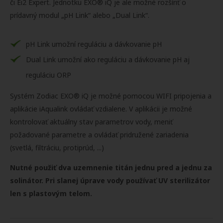
či Ei2 Expert. Jednotku EXO® iQ je ale možné rozšíriť o
prídavný modul „pH Link“ alebo „Dual Link“.
pH Link umožní reguláciu a dávkovanie pH
Dual Link umožní ako reguláciu a dávkovanie pH aj
reguláciu ORP
Systém Zodiac EXO® iQ je možné pomocou WIFI pripojenia a
aplikácie iAqualink ovládať vzdialene. V aplikácii je možné
kontrolovať aktuálny stav parametrov vody, meniť
požadované parametre a ovládať pridružené zariadenia
(svetlá, filtráciu, protiprúd, ...)
Nutné použiť dva uzemnenie titán jednu pred a jednu za
solinátor. Pri slanej úprave vody používať UV sterilizátor
len s plastovým telom.