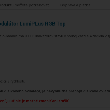
roduktu môžete potrebovať
Doprava a platba
modulátor LumiPLus RGB Top
vládanie má 8 LED indikátorov stavu v hornej časti a 4 tlačidlá v sp
ícii 8 rýchlostí.
ou diaľkového ovládača, je nevyhnutné prepojiť diaľkové ovlá
ní ju už nie je možné zmeniť ani zrušiť.