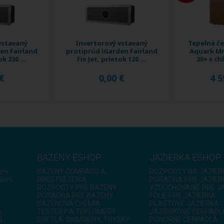
vstavaný
Invertorový vstavaný
Tepelné č
en Fairland
protiprúd iGarden Fairland
Aquark Mr
ok 230 ...
Fix Jet, prietok 120 ...
30+ s chl
 €
0,00 €
4 5
BAZÉNY ESHOP
JAZIERKA ESHOP
ení
BAZÉNY COMPASS A
ROZPOČTY NA JAZIER
šení
PRESTREŠENIA
PORADŇA PRE JAZIER
ROZPOČTY PRE BAZÉNY
VZDUCHOVANIE PRE J
PORADŇA PRE BAZÉNY
FÓLIE PRE JAZIERKA
BAZÉNOVÁ CHÉMIA
PLASTOVÉ JAZIERKA
A
TESTERY A TEPLOMERY
JAZIERKOVÉ ČERPADL
R
SVETLÁ, SKIMMERY, TRYSKY
PONORNÉ ČERPADLÁ