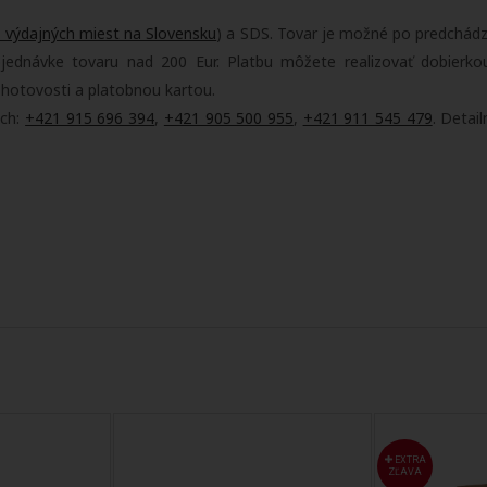
 výdajných miest na Slovensku
) a SDS. Tovar je možné po predchád
dnávke tovaru nad 200 Eur. Platbu môžete realizovať dobierko
 hotovosti a platobnou kartou.
ach:
+421 915 696 394
,
+421 905 500 955
,
+421 911 545 479
. Detai
EXTRA
ZĽAVA