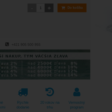
-
+
Do košíka
+421 905 500 955
né
Rýchle
20 rokov na
Vernostný
kmi
dodanie
trhu
program