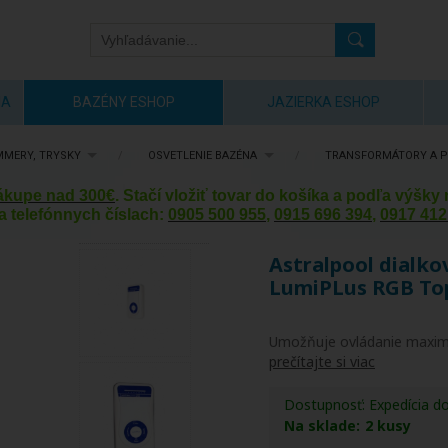
IA
BAZÉNY ESHOP
JAZIERKA ESHOP
MMERY, TRYSKY
/
OSVETLENIE BAZÉNA
/
TRANSFORMÁTORY A P
nákupe nad 300€
. Stačí vložiť tovar do košíka a podľa výšk
a telefónnych číslach:
0905 500 955
,
0915 696 394
,
0917 412
Astralpool dialko
LumiPLus RGB To
Umožňuje ovládanie maximá
prečítajte si viac
Dostupnosť:
Expedícia d
Na sklade:
2
kusy