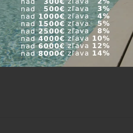
ať
 produktu
Dostupnosť
ks
pool LumiPLus RGB Top modulátor
Expedícia do 24
-
danie pre LumiPLus svietidlá
hod.