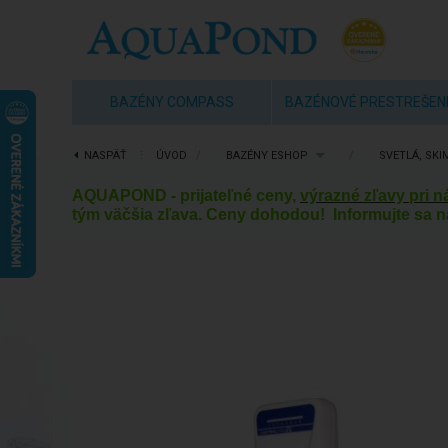
BAZÉNY COMPASS
BAZÉNOVÉ PRESTREŠEN
NASPÄŤ
⋮
ÚVOD
/
BAZÉNY ESHOP
/
SVETLÁ, SKI
AQUAPOND - prijateľné ceny,
výrazné zľavy pri 
tým väčšia zľava. Ceny dohodou! Informujte sa n