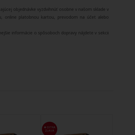
zajúcej objednávke vyzdvihnúť osobne v našom sklade v
u, online platobnou kartou, prevodom na účet alebo
lnejšie informácie o spôsoboch dopravy nájdete v sekcii
EXTRA
EXTRA
ZĽAVA
ZĽAVA