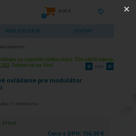
0,00 €
0
NAŠE REALIZÁCIE
KONTAKT
RÍSLUŠENSTVO
y nákupu sa vypočíta výška zľavy. Čím väčší nákup,
 193
. Tešíme sa na Vás!
22/57
vé ovládanie pre modulátor
p
lne 15 reflektorov.
o 24 hod.
Cena s DPH:
156,00
€