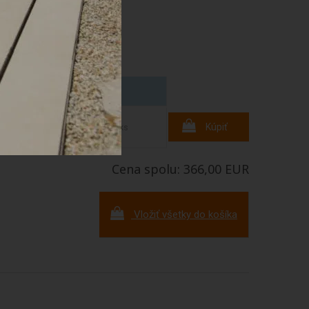
Cena
+
366,00 EUR
Kúpiť
/ks
Cena spolu: 366,00 EUR
Vložiť všetky do košíka