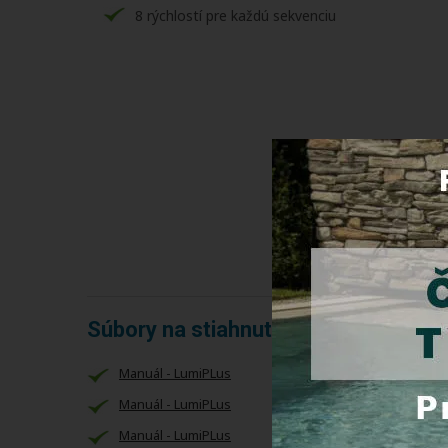
8 rýchlostí pre každú sekvenciu
Súbory na stiahnutie
Manuál - LumiPLus
Manuál - LumiPLus
Manuál - LumiPLus