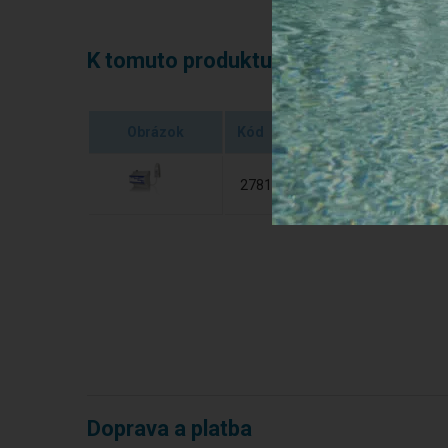
K tomuto produktu môžete potrebov
Obrázok
Kód
Názov
Astral
27818
- ovlá
Doprava a platba