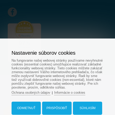
Nastavenie súborov cookies
Na fungovanie našej webovej stránky používame nevyhnutné
cookies (essential cookies) umožňujúce realizovať základné
funkcionality webovej stránky. Tieto cookies môžete zakázať
zmenou nastavení Vášho internetového prehliadača, čo však
môže ovplyvniť fungovanie webovej stránky. Radi by sme
tiež využívali dobrovoľné cookies (non-essential), ktoré nám
© Všetky práva vyhradené - www.aquapond.sk
pomôžu zlepšiť fungovanie našej webovej stránky. Pre ich
povolenie, prosím, odkliknite súhlas.
Tvorba web stránok
od
Ochrana osobných údajov
Informácie o cookies
|
ODMIETNUŤ
PRISPÔSOBIŤ
SÚHLASÍM
Dopyt na bazén