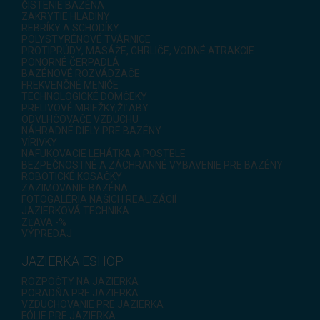
ČISTENIE BAZÉNA
ZAKRYTIE HLADINY
REBRÍKY A SCHODÍKY
POLYSTYRÉNOVÉ TVÁRNICE
PROTIPRÚDY, MASÁŽE, CHRLIČE, VODNÉ ATRAKCIE
PONORNÉ ČERPADLÁ
BAZÉNOVÉ ROZVÁDZAČE
FREKVENČNÉ MENIČE
TECHNOLOGICKÉ DOMČEKY
PRELIVOVÉ MRIEŽKY,ŽĽABY
ODVLHČOVAČE VZDUCHU
NÁHRADNÉ DIELY PRE BAZÉNY
VÍRIVKY
NAFUKOVACIE LEHÁTKA A POSTELE
BEZPEČNOSTNÉ A ZÁCHRANNÉ VYBAVENIE PRE BAZÉNY
ROBOTICKÉ KOSAČKY
ZAZIMOVANIE BAZÉNA
FOTOGALÉRIA NAŠICH REALIZÁCIÍ
JAZIERKOVÁ TECHNIKA
ZĽAVA -%
VÝPREDAJ
JAZIERKA ESHOP
ROZPOČTY NA JAZIERKA
PORADŇA PRE JAZIERKA
VZDUCHOVANIE PRE JAZIERKA
FÓLIE PRE JAZIERKA