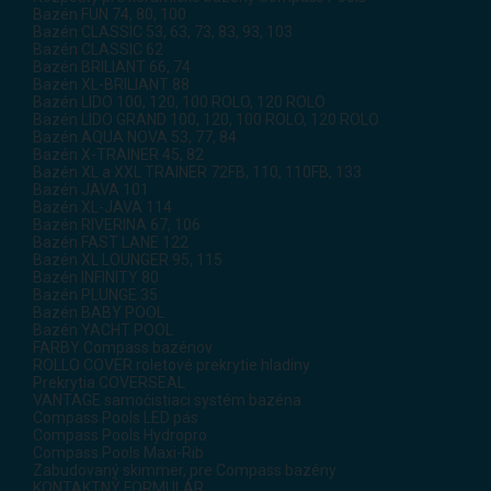
Bazén FUN 74, 80, 100
Bazén CLASSIC 53, 63, 73, 83, 93, 103
Bazén CLASSIC 62
Bazén BRILIANT 66, 74
Bazén XL-BRILIANT 88
Bazén LIDO 100, 120, 100 ROLO, 120 ROLO
Bazén LIDO GRAND 100, 120, 100 ROLO, 120 ROLO
Bazén AQUA NOVA 53, 77, 84
Bazén X-TRAINER 45, 82
Bazén XL a XXL TRAINER 72FB, 110, 110FB, 133
Bazén JAVA 101
Bazén XL-JAVA 114
Bazén RIVERINA 67, 106
Bazén FAST LANE 122
Bazén XL LOUNGER 95, 115
Bazén INFINITY 80
Bazén PLUNGE 35
Bazén BABY POOL
Bazén YACHT POOL
FARBY Compass bazénov
ROLLO COVER roletové prekrytie hladiny
Prekrytia COVERSEAL
VANTAGE samočistiaci systém bazéna
Compass Pools LED pás
Compass Pools Hydropro
Compass Pools Maxi-Rib
Zabudovaný skimmer, pre Compass bazény
KONTAKTNÝ FORMULÁR