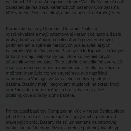
nákladoch? Ak áno, Aquapond je tu pre Vás. Naša spoločnosť
zabezpečuje realizáciu keramických bazénov Compass na
kľúč v meste Senica a okolí, a poskytuje tiež celoročný servis.
Keramické bazény Compass Ceramic Pools sú
vysokokvalitné a majú patentované keramické jadro a ďalšie
vrstvy, ktoré zaručujú ich odolnosť voči poveternostným
podmienkam a splnenie náročných požiadaviek aj tých
najnáročnejších zákazníkov. Bazény sú k dispozícii v rôznych
farbách a majú niekoľko výhod, ktoré sú pre niektorých
zákazníkov rozhodujúce. Tieto zahrňujú neviditeľné zvary, 20-
ročnú záruku na osmózu a vodotesnosť, rýchlu realizáciu a
možnosť inštalácie rôznych systémov, ako napríklad
samočistiaci Vantage systém alebo lamelové prekrytie
bazéna. Bazény majú integrovaný stupienok na okraji, ktorý
umožňuje deťom bezpečne sa hrať v bazéne, a tiež
protišmykové schody a dno bazéna.
Pri realizácii bazénov Compass na kľúč v meste Senica alebo
jeho blízkom okolí je zabezpečená aj výstavba potrebných
stavebných prác. Bazény nie sú umiestnené na betónovej
doske, ale na štrkovom lôžku, a preto je potrebný iba obsyp