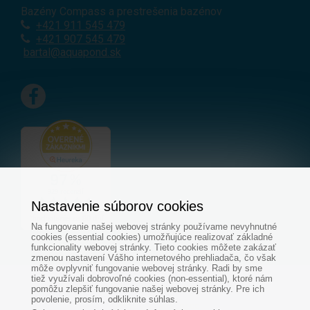
Bazény Compass a prestrešenia bazénov
+421 911 545 479
+421 907 545 479
bartal@aquapond.sk
Nastavenie súborov cookies
Na fungovanie našej webovej stránky používame nevyhnutné
cookies (essential cookies) umožňujúce realizovať základné
funkcionality webovej stránky. Tieto cookies môžete zakázať
zmenou nastavení Vášho internetového prehliadača, čo však
môže ovplyvniť fungovanie webovej stránky. Radi by sme
tiež využívali dobrovoľné cookies (non-essential), ktoré nám
© Všetky práva vyhradené - www.aquapond.sk
pomôžu zlepšiť fungovanie našej webovej stránky. Pre ich
povolenie, prosím, odkliknite súhlas.
Tvorba web stránok
od