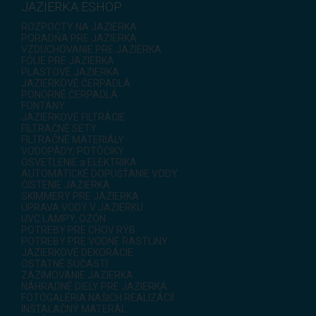
JAZIERKA ESHOP
ROZPOČTY NA JAZIERKA
PORADŇA PRE JAZIERKA
VZDUCHOVANIE PRE JAZIERKA
FÓLIE PRE JAZIERKA
PLASTOVÉ JAZIERKA
JAZIERKOVÉ ČERPADLÁ
PONORNÉ ČERPADLÁ
FONTÁNY
JAZIERKOVÉ FILTRÁCIE
FILTRAČNÉ SETY
FILTRAČNÉ MATERIÁLY
VODOPÁDY, POTÔČIKY
OSVETLENIE a ELEKTRIKA
AUTOMATICKÉ DOPÚŠŤANIE VODY
ČISTENIE JAZIERKA
SKIMMERY PRE JAZIERKA
ÚPRAVA VODY V JAZIERKU
UVC LAMPY, OZÓN
POTREBY PRE CHOV RÝB
POTREBY PRE VODNÉ RASTLINY
JAZIERKOVÉ DEKORÁCIE
OSTATNÉ SÚČASTI
ZAZIMOVANIE JAZIERKA
NÁHRADNÉ DIELY PRE JAZIERKA
FOTOGALÉRIA NAŠICH REALIZÁCIÍ
INŠTALAČNÝ MATERÁL