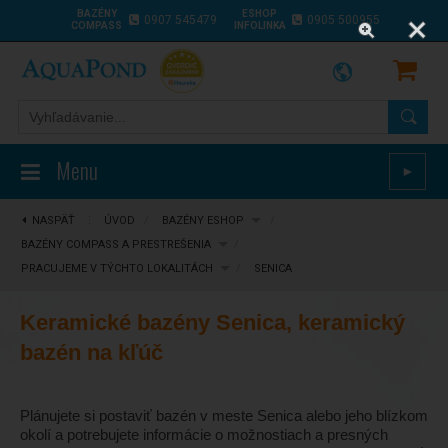
BAZÉNY
ESHOP
0907 545479
0905 500955
COMPASS
INFOLINKA
Menu
►
NASPÄŤ
⋮
ÚVOD
/
BAZÉNY ESHOP
/
BAZÉNY COMPASS A PRESTREŠENIA
/
PRACUJEME V TÝCHTO LOKALITÁCH
/
SENICA
Keramické bazény Senica, keramický
bazén na kľúč
Plánujete si postaviť bazén v meste Senica alebo jeho blízkom
okolí a potrebujete informácie o možnostiach a presných