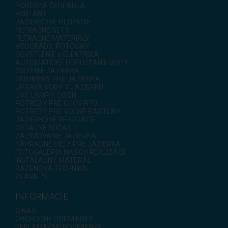
PONORNÉ ČERPADLÁ
FONTÁNY
JAZIERKOVÉ FILTRÁCIE
FILTRAČNÉ SETY
FILTRAČNÉ MATERIÁLY
VODOPÁDY, POTÔČIKY
OSVETLENIE a ELEKTRIKA
AUTOMATICKÉ DOPÚŠŤANIE VODY
ČISTENIE JAZIERKA
SKIMMERY PRE JAZIERKA
ÚPRAVA VODY V JAZIERKU
UVC LAMPY, OZÓN
POTREBY PRE CHOV RÝB
POTREBY PRE VODNÉ RASTLINY
JAZIERKOVÉ DEKORÁCIE
OSTATNÉ SÚČASTI
ZAZIMOVANIE JAZIERKA
NÁHRADNÉ DIELY PRE JAZIERKA
FOTOGALÉRIA NAŠICH REALIZÁCIÍ
INŠTALAČNÝ MATERÁL
BAZÉNOVÁ TECHNIKA
ZĽAVA -%
INFORMÁCIE
O NÁS
OBCHODNÉ PODMIENKY
REKLAMAČNÉ PODMIENKY