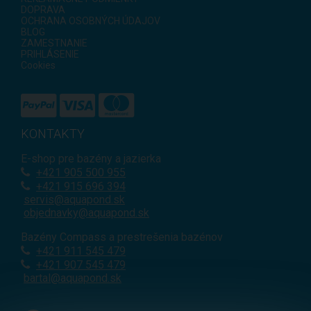
DOPRAVA
OCHRANA OSOBNÝCH ÚDAJOV
BLOG
ZAMESTNANIE
PRIHLÁSENIE
Cookies
KONTAKTY
E-shop pre bazény a jazierka
+421
905 500 955
+421 915 696 394
servis@aquapond.sk
objednavky@aquapond.sk
Bazény Compass a prestrešenia bazénov
+421 911 545 479
+421 907 545 479
bartal@aquapond.sk