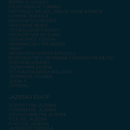
REBRÍKY A SCHODÍKY
POLYSTYRÉNOVÉ TVÁRNICE
PROTIPRÚDY, MASÁŽE, CHRLIČE, VODNÉ ATRAKCIE
PONORNÉ ČERPADLÁ
BAZÉNOVÉ ROZVÁDZAČE
FREKVENČNÉ MENIČE
TECHNOLOGICKÉ DOMČEKY
PRELIVOVÉ MRIEŽKY,ŽĽABY
ODVLHČOVAČE VZDUCHU
NÁHRADNÉ DIELY PRE BAZÉNY
VÍRIVKY
NAFUKOVACIE LEHÁTKA A POSTELE
BEZPEČNOSTNÉ A ZÁCHRANNÉ VYBAVENIE PRE BAZÉNY
ROBOTICKÉ KOSAČKY
ZAZIMOVANIE BAZÉNA
FOTOGALÉRIA NAŠICH REALIZÁCIÍ
JAZIERKOVÁ TECHNIKA
ZĽAVA -%
VÝPREDAJ
JAZIERKA ESHOP
ROZPOČTY NA JAZIERKA
PORADŇA PRE JAZIERKA
VZDUCHOVANIE PRE JAZIERKA
FÓLIE PRE JAZIERKA
PLASTOVÉ JAZIERKA
JAZIERKOVÉ ČERPADLÁ