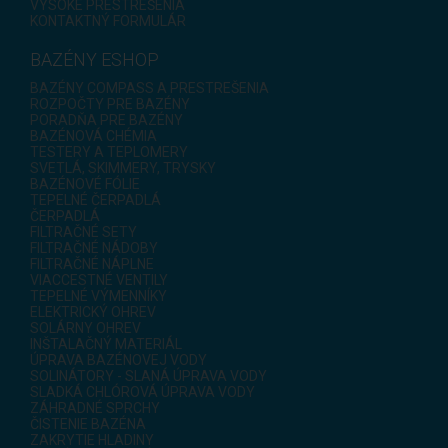
VYSOKÉ PRESTREŠENIA
KONTAKTNÝ FORMULÁR
BAZÉNY ESHOP
BAZÉNY COMPASS A PRESTREŠENIA
ROZPOČTY PRE BAZÉNY
PORADŇA PRE BAZÉNY
BAZÉNOVÁ CHÉMIA
TESTERY A TEPLOMERY
SVETLÁ, SKIMMERY, TRYSKY
BAZÉNOVÉ FÓLIE
TEPELNÉ ČERPADLÁ
ČERPADLÁ
FILTRAČNÉ SETY
FILTRAČNÉ NÁDOBY
FILTRAČNÉ NÁPLNE
VIACCESTNÉ VENTILY
TEPELNÉ VÝMENNÍKY
ELEKTRICKÝ OHREV
SOLÁRNY OHREV
INŠTALAČNÝ MATERIÁL
ÚPRAVA BAZÉNOVEJ VODY
SOLINÁTORY - SLANÁ ÚPRAVA VODY
SLADKÁ CHLÓROVÁ ÚPRAVA VODY
ZÁHRADNÉ SPRCHY
ČISTENIE BAZÉNA
ZAKRYTIE HLADINY