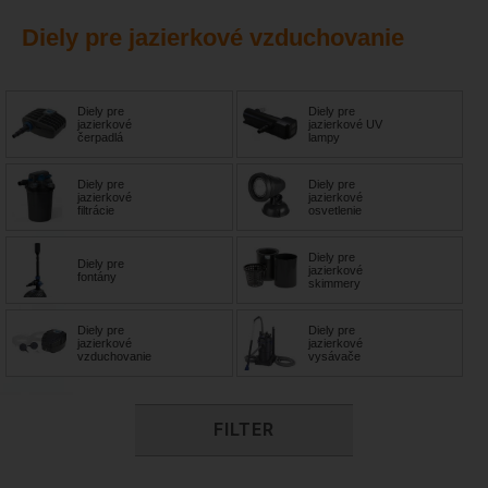
Diely pre jazierkové vzduchovanie
Diely pre
Diely pre
jazierkové
jazierkové UV
čerpadlá
lampy
Diely pre
Diely pre
jazierkové
jazierkové
filtrácie
osvetlenie
Diely pre
Diely pre
jazierkové
fontány
skimmery
Diely pre
Diely pre
jazierkové
jazierkové
vzduchovanie
vysávače
FILTER