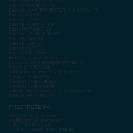
Bazén AQUA NOVA 53, 77, 84
Bazén X-TRAINER 45, 82
Bazén XL a XXL TRAINER 72FB, 110, 110FB, 133
Bazén JAVA 101
Bazén XL-JAVA 114
Bazén RIVERINA 67, 106
Bazén FAST LANE 122
Bazén XL LOUNGER 95, 115
Bazén INFINITY 80
Bazén PLUNGE 35
Bazén BABY POOL
Bazén YACHT POOL
FARBY Compass bazénov
ROLLO COVER roletové prekrytie hladiny
Prekrytia COVERSEAL
VANTAGE samočistiaci systém bazéna
Compass Pools LED pás
Compass Pools Hydropro
Compass Pools Maxi-Rib
Zabudovaný skimmer, pre Compass bazény
KONTAKTNÝ FORMULÁR
PRESTREŠENIA
FOTOGALÉRIA prestrešení
KONFIGURÁTOR prestrešení
NÍZKE PRESTREŠENIA
STREDNE VYSOKÉ PRESTREŠENIA