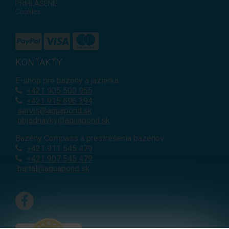
PRIHLÁSENIE
Cookies
KONTAKTY
E-shop pre bazény a jazierka
+421
905 500 955
+421 915 696 394
servis@aquapond.sk
objednavky@aquapond.sk
Bazény Compass a prestrešenia bazénov
+421 911 545 479
+421 907 545 479
bartal@aquapond.sk