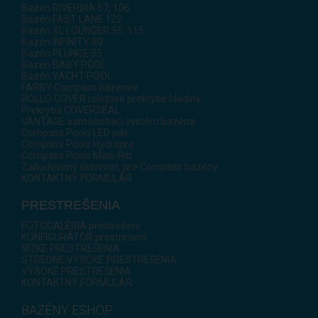
Bazén RIVERINA 67, 106
Bazén FAST LANE 122
Bazén XL LOUNGER 95, 115
Bazén INFINITY 80
Bazén PLUNGE 35
Bazén BABY POOL
Bazén YACHT POOL
FARBY Compass bazénov
ROLLO COVER roletové prekrytie hladiny
Prekrytia COVERSEAL
VANTAGE samočistiaci systém bazéna
Compass Pools LED pás
Compass Pools Hydropro
Compass Pools Maxi-Rib
Zabudovaný skimmer, pre Compass bazény
KONTAKTNÝ FORMULÁR
PRESTREŠENIA
FOTOGALÉRIA prestrešení
KONFIGURÁTOR prestrešení
NÍZKE PRESTREŠENIA
STREDNE VYSOKÉ PRESTREŠENIA
VYSOKÉ PRESTREŠENIA
KONTAKTNÝ FORMULÁR
BAZÉNY ESHOP