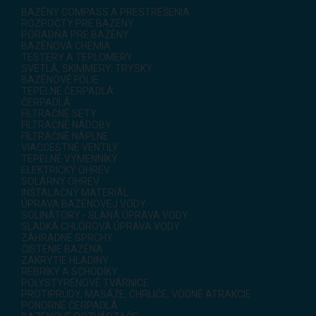
BAZÉNY COMPASS A PRESTREŠENIA
ROZPOČTY PRE BAZÉNY
PORADŇA PRE BAZÉNY
BAZÉNOVÁ CHÉMIA
TESTERY A TEPLOMERY
SVETLÁ, SKIMMERY, TRYSKY
BAZÉNOVÉ FÓLIE
TEPELNÉ ČERPADLÁ
ČERPADLÁ
FILTRAČNÉ SETY
FILTRAČNÉ NÁDOBY
FILTRAČNÉ NÁPLNE
VIACCESTNÉ VENTILY
TEPELNÉ VÝMENNÍKY
ELEKTRICKÝ OHREV
SOLÁRNY OHREV
INŠTALAČNÝ MATERIÁL
ÚPRAVA BAZÉNOVEJ VODY
SOLINÁTORY - SLANÁ ÚPRAVA VODY
SLADKÁ CHLÓROVÁ ÚPRAVA VODY
ZÁHRADNÉ SPRCHY
ČISTENIE BAZÉNA
ZAKRYTIE HLADINY
REBRÍKY A SCHODÍKY
POLYSTYRÉNOVÉ TVÁRNICE
PROTIPRÚDY, MASÁŽE, CHRLIČE, VODNÉ ATRAKCIE
PONORNÉ ČERPADLÁ