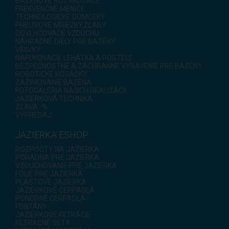
BAZÉNOVÉ ROZVÁDZAČE
FREKVENČNÉ MENIČE
TECHNOLOGICKÉ DOMČEKY
PRELIVOVÉ MRIEŽKY,ŽĽABY
ODVLHČOVAČE VZDUCHU
NÁHRADNÉ DIELY PRE BAZÉNY
VÍRIVKY
NAFUKOVACIE LEHÁTKA A POSTELE
BEZPEČNOSTNÉ A ZÁCHRANNÉ VYBAVENIE PRE BAZÉNY
ROBOTICKÉ KOSAČKY
ZAZIMOVANIE BAZÉNA
FOTOGALÉRIA NAŠICH REALIZÁCIÍ
JAZIERKOVÁ TECHNIKA
ZĽAVA -%
VÝPREDAJ
JAZIERKA ESHOP
ROZPOČTY NA JAZIERKA
PORADŇA PRE JAZIERKA
VZDUCHOVANIE PRE JAZIERKA
FÓLIE PRE JAZIERKA
PLASTOVÉ JAZIERKA
JAZIERKOVÉ ČERPADLÁ
PONORNÉ ČERPADLÁ
FONTÁNY
JAZIERKOVÉ FILTRÁCIE
FILTRAČNÉ SETY