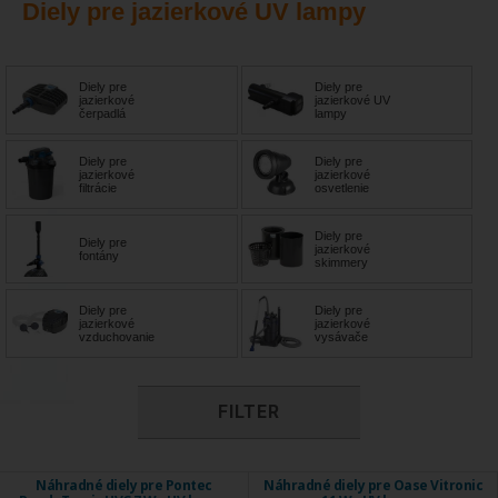
Diely pre jazierkové UV lampy
Diely pre
Diely pre
jazierkové
jazierkové UV
čerpadlá
lampy
Diely pre
Diely pre
jazierkové
jazierkové
filtrácie
osvetlenie
Diely pre
Diely pre
jazierkové
fontány
skimmery
Diely pre
Diely pre
jazierkové
jazierkové
vzduchovanie
vysávače
FILTER
Náhradné diely pre Pontec
Náhradné diely pre Oase Vitronic