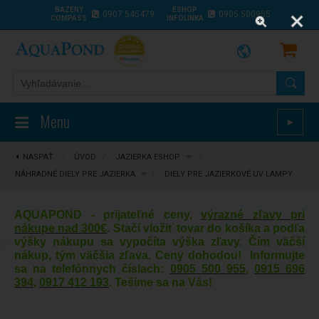
BAZÉNY
ESHOP
0907 545479
0905 500955
COMPASS
INFOLINKA
Menu
►
NASPÄŤ
⋮
ÚVOD
/
JAZIERKA ESHOP
/
NÁHRADNÉ DIELY PRE JAZIERKA
/
DIELY PRE JAZIERKOVÉ UV LAMPY
AQUAPOND - prijateľné ceny,
výrazné zľavy pri
nákupe nad 300€
. Stačí vložiť tovar do košíka a podľa
výšky nákupu sa vypočíta výška zľavy. Čím väčší
nákup, tým väčšia zľava. Ceny dohodou! Informujte
sa na telefónnych číslach:
0905 500 955
,
0915 696
394
,
0917 412 193
. Tešíme sa na Vás!