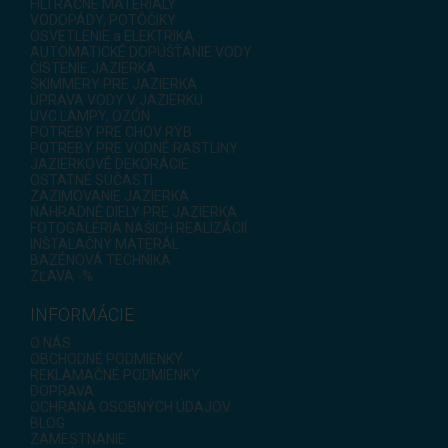
FILTRAČNÉ MATERIÁLY
VODOPÁDY, POTÔČIKY
OSVETLENIE a ELEKTRIKA
AUTOMATICKÉ DOPÚŠŤANIE VODY
ČISTENIE JAZIERKA
SKIMMERY PRE JAZIERKA
ÚPRAVA VODY V JAZIERKU
UVC LAMPY, OZÓN
POTREBY PRE CHOV RÝB
POTREBY PRE VODNÉ RASTLINY
JAZIERKOVÉ DEKORÁCIE
OSTATNÉ SÚČASTI
ZAZIMOVANIE JAZIERKA
NÁHRADNÉ DIELY PRE JAZIERKA
FOTOGALÉRIA NAŠICH REALIZÁCIÍ
INŠTALAČNÝ MATERÁL
BAZÉNOVÁ TECHNIKA
ZĽAVA -%
INFORMÁCIE
O NÁS
OBCHODNÉ PODMIENKY
REKLAMAČNÉ PODMIENKY
DOPRAVA
OCHRANA OSOBNÝCH ÚDAJOV
BLOG
ZAMESTNANIE