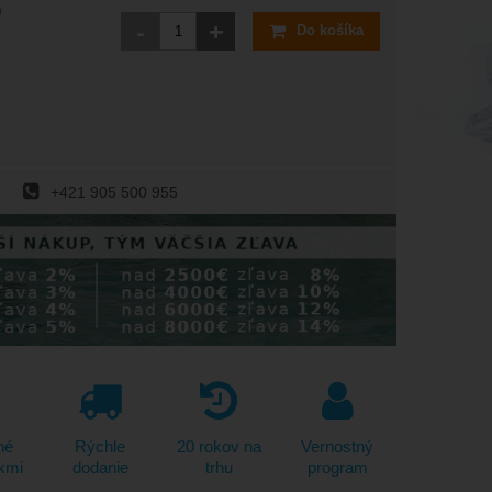
0
-
+
Do košíka
+421 905 500 955
né
Rýchle
20 rokov na
Vernostný
kmi
dodanie
trhu
program