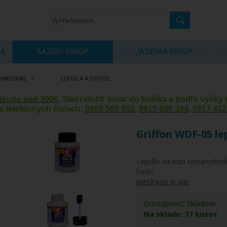
IA
BAZÉNY ESHOP
JAZIERKA ESHOP
 MATERIÁL
/
LEPIDLÁ A ČISTIČE
nákupe nad 300€
. Stačí vložiť tovar do košíka a podľa výšk
a telefónnych číslach:
0905 500 955
,
0915 696 394
,
0917 412
Griffon WDF-05 le
Lepidlo na bázi tetrahydrof
hadíc
prečítajte si viac
Dostupnosť:
Skladom
Na sklade:
17
kusov