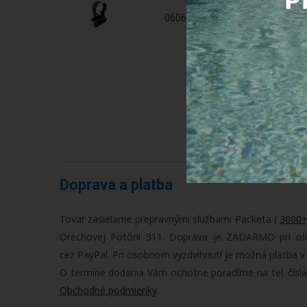
PVC Tr
0606950
65 m
Doprava a platba
Tovar zasielame prepravnými službami Packeta (
3000+
Orechovej Potôni 311. Doprava je ZADARMO pri obje
cez PayPal. Pri osobnom vyzdvihnutí je možná platba v
O termíne dodania Vám ochotne poradíme na tel. čísl
Obchodné podmienky
.