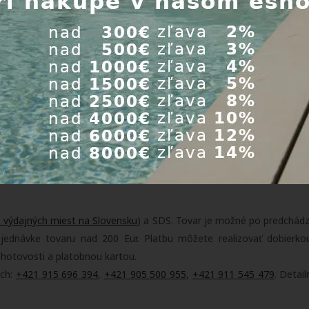
ubková svorka 60-65 mm, d=60-
-
Skladom
m
 výdajných miest na Slovensku
) a SDS. Tovar je možné po predchád
dnávke tovaru nad 200 Eur. Platbu môžete realizovať dobierko
 hotovosti a platobnou kartou.
ach:
+421 915 696 394
,
+421 905 500 955
,
+421 911 545 479
. Detai