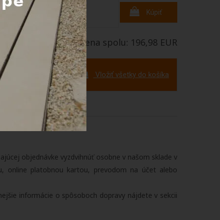
+
2,50 EUR
Kúpiť
/ks
Cena spolu: 196,98 EUR
Vložiť všetky do košíka
zajúcej objednávke vyzdvihnúť osobne v našom sklade v
u, online platobnou kartou, prevodom na účet alebo
lnejšie informácie o spôsoboch dopravy nájdete v sekcii