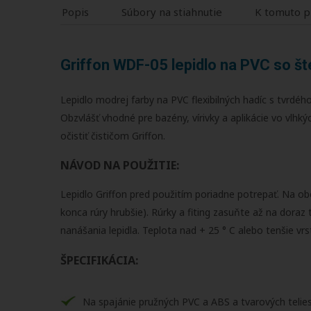
Popis
Súbory na stiahnutie
K tomuto p
Griffon WDF-05 lepidlo na PVC so š
Lepidlo modrej farby na PVC flexibilných hadíc s tvrd
Obzvlášť vhodné pre bazény, vírivky a aplikácie vo vlh
očistiť čističom Griffon.
NÁVOD NA POUŽITIE:
Lepidlo Griffon pred použitím poriadne potrepať. Na ob
konca rúry hrubšie). Rúrky a fiting zasuňte až na doraz
nanášania lepidla. Teplota nad + 25 ° C alebo tenšie vr
ŠPECIFIKÁCIA:
Na spajánie pružných PVC a ABS a tvarových teli