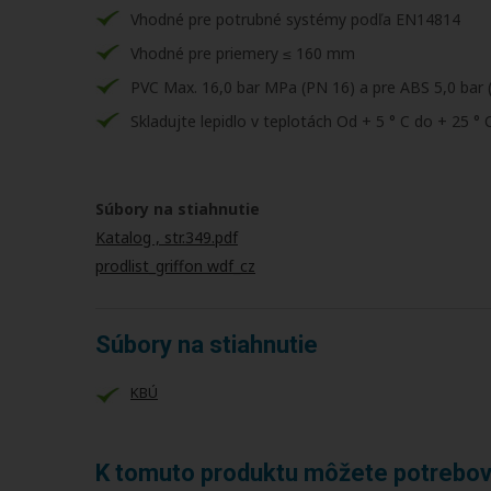
Vhodné pre potrubné systémy podľa EN14814
Vhodné pre priemery ≤ 160 mm
PVC Max. 16,0 bar MPa (PN 16) a pre ABS 5,0 bar 
Skladujte lepidlo v teplotách Od + 5 ° C do + 25 ° C
Súbory na stiahnutie
Katalog , str.349.pdf
prodlist_griffon wdf_cz
Súbory na stiahnutie
KBÚ
K tomuto produktu môžete potrebov