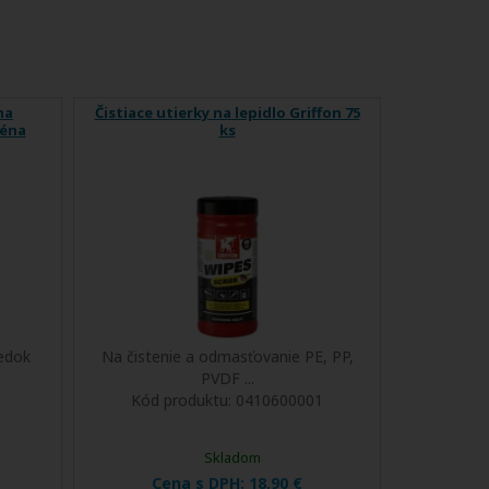
na
Čistiace utierky na lepidlo Griffon 75
zéna
ks
edok
Na čistenie a odmasťovanie PE, PP,
PVDF ...
Kód produktu:
0410600001
Skladom
Cena s DPH:
18,90 €