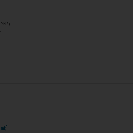
(PN5)
.
ať