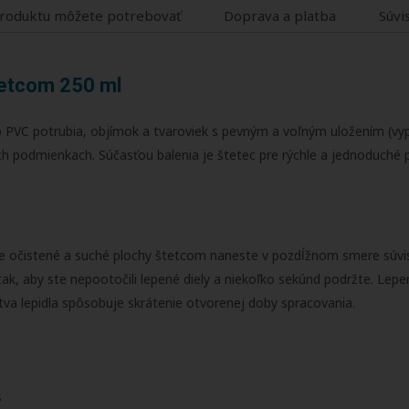
roduktu môžete potrebovať
Doprava a platba
Súvi
tetcom 250 ml
ého PVC potrubia, objímok a tvaroviek s pevným a voľným uložením (v
kých podmienkach. Súčasťou balenia je štetec pre rýchle a jednoduché
e očistené a suché plochy štetcom naneste v pozdĺžnom smere súvislú
 tak, aby ste nepootočili lepené diely a niekoľko sekúnd podržte. Lep
stva lepidla spôsobuje skrátenie otvorenej doby spracovania.
es