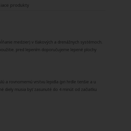
siace produkty
ypĺňanie medzier) v tlakových a drenážnych systémoch.
 použitie. pred lepením doporučujeme lepené plochy
 a rovnomernú vrstvu lepidla (pri hrdle tenšie a u
ené diely musia byť zasunuté do 4 minút od začiatku