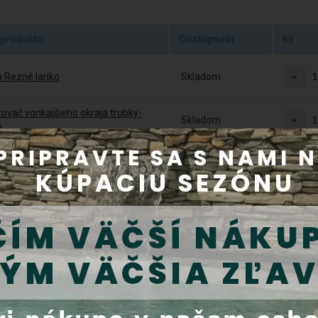
 produktu
Dostupnosť
ks
-
n Rezné lanko
Skladom
ovač vonkajšieho okraja trubky-
-
Skladom
n
ová páska šírka 12 mm x sila 0,1
-
Skladom
ka 12 m (č)
ce vlákno Tangit Uni-Lock, dĺžka
-
Skladom
 80 m
ubková svorka 31-35 mm, d=31-
-
Skladom
m
ubková svorka 47-51 mm, d=47-
-
Skladom
m