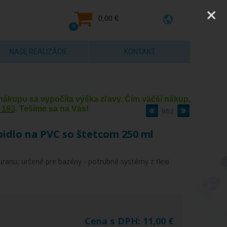
0,00 €
0
NAŠE REALIZÁCIE
KONTAKT
y nákupu sa vypočíta výška zľavy. Čím väčší nákup,
 193
. Tešíme sa na Vás!
9/52
pidlo na PVC so štetcom 250 ml
uranu, určené pre bazény - potrubné systémy z flexi
Cena s DPH:
11,00
€