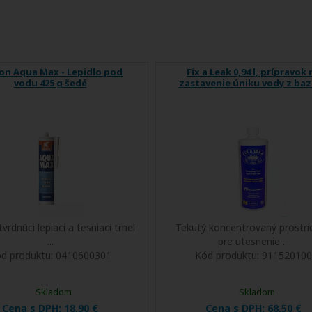
fon Aqua Max - Lepidlo pod
Fix a Leak 0,94 l, prípravok 
vodu 425 g šedé
zastavenie úniku vody z ba
tvrdnúci lepiaci a tesniaci tmel
Tekutý koncentrovaný prostri
...
pre utesnenie ...
d produktu:
0410600301
Kód produktu:
911520100
Skladom
Skladom
Cena s DPH:
18,90 €
Cena s DPH:
68,50 €