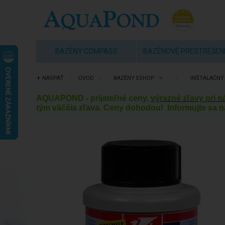
BAZÉNY COMPASS
BAZÉNOVÉ PRESTREŠEN
NASPÄŤ
⋮
ÚVOD
/
BAZÉNY ESHOP
/
INŠTALAČNÝ
AQUAPOND - prijateľné ceny,
výrazné zľavy pri 
tým väčšia zľava. Ceny dohodou! Informujte sa n