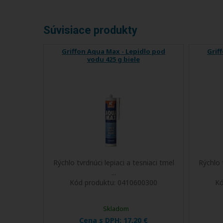
Súvisiace produkty
Griffon Aqua Max - Lepidlo pod
Grif
vodu 425 g biele
Rýchlo tvrdnúci lepiaci a tesniaci tmel
Rýchlo 
...
Kód produktu:
0410600300
Kó
Skladom
Cena s DPH:
17,20 €