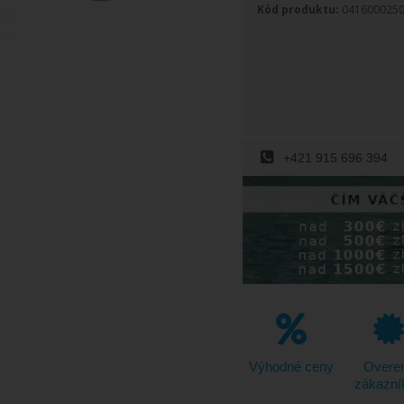
Kód produktu:
041600025
+421 915 696 394
Výhodné ceny
Overe
zákazní