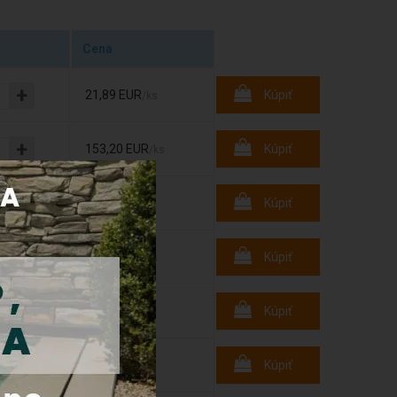
Cena
+
21,89 EUR
Kúpiť
/ks
+
153,20 EUR
Kúpiť
/ks
+
2,39 EUR
Kúpiť
/ks
+
13,20 EUR
Kúpiť
/ks
+
1,70 EUR
Kúpiť
/ks
+
2,10 EUR
Kúpiť
/ks