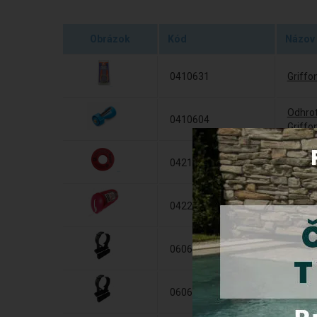
Obrázok
Kód
Názov
0410631
Griffo
Odhrot
0410604
Griffo
Teflón
0421011212
mm dĺž
Tesnia
0422001000
vlákna
PVC Tr
0606920
35 m
PVC Tr
0606940
51 m