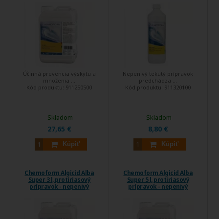
Účinná prevencia výskytu a
Nepenivý tekutý prípravok
množenia ...
predchádza ...
Kód produktu:
911250500
Kód produktu:
911320100
Skladom
Skladom
27,65 €
8,80 €
Kúpiť
Kúpiť
Chemoform Algicid Alba
Chemoform Algicid Alba
Super 3 l, protiriasový
Super 5 l, protiriasový
prípravok - nepenivý
prípravok - nepenivý