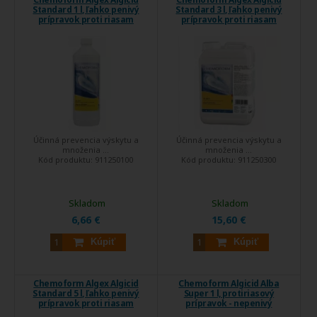
Standard 1 l, ľahko penivý
Standard 3 l, ľahko penivý
prípravok proti riasam
prípravok proti riasam
Účinná prevencia výskytu a
Účinná prevencia výskytu a
množenia ...
množenia ...
Kód produktu:
911250100
Kód produktu:
911250300
Skladom
Skladom
6,66 €
15,60 €
Kúpiť
Kúpiť
Chemoform Algex Algicid
Chemoform Algicid Alba
Standard 5 l, ľahko penivý
Super 1 l, protiriasový
prípravok proti riasam
prípravok - nepenivý