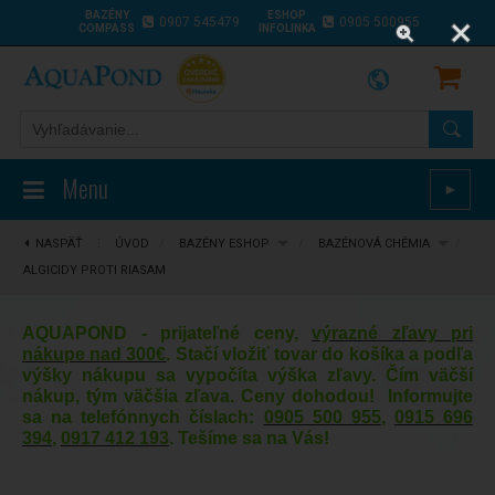
BAZÉNY
ESHOP
0907 545479
0905 500955
COMPASS
INFOLINKA
Menu
►
NASPÄŤ
⋮
ÚVOD
/
BAZÉNY ESHOP
/
BAZÉNOVÁ CHÉMIA
/
ALGICIDY PROTI RIASAM
AQUAPOND - prijateľné ceny,
výrazné zľavy pri
nákupe nad 300€
. Stačí vložiť tovar do košíka a podľa
výšky nákupu sa vypočíta výška zľavy. Čím väčší
nákup, tým väčšia zľava. Ceny dohodou! Informujte
sa na telefónnych číslach:
0905 500 955
,
0915 696
394
,
0917 412 193
. Tešíme sa na Vás!