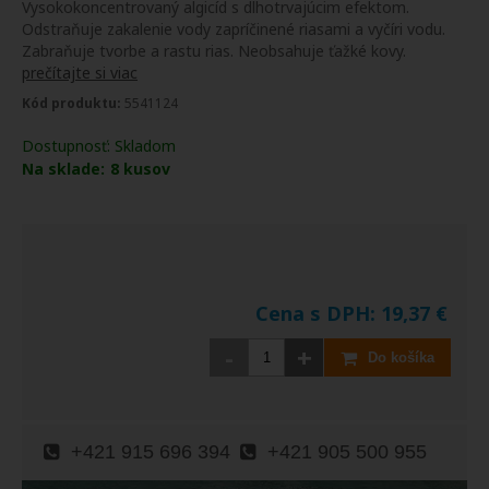
Vysokokoncentrovaný algicíd s dlhotrvajúcim efektom.
Odstraňuje zakalenie vody zapríčinené riasami a vyčíri vodu.
Zabraňuje tvorbe a rastu rias. Neobsahuje ťažké kovy.
prečítajte si viac
Kód produktu:
5541124
Dostupnosť:
Skladom
Na sklade:
8
kusov
Cena s DPH:
19,37
€
-
+
Do košíka
+421 915 696 394
+421 905 500 955