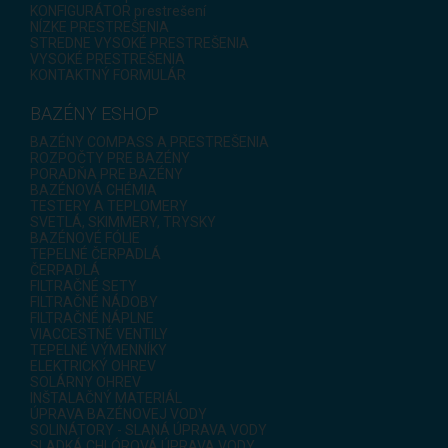
KONFIGURÁTOR prestrešení
NÍZKE PRESTREŠENIA
STREDNE VYSOKÉ PRESTREŠENIA
VYSOKÉ PRESTREŠENIA
KONTAKTNÝ FORMULÁR
BAZÉNY ESHOP
BAZÉNY COMPASS A PRESTREŠENIA
ROZPOČTY PRE BAZÉNY
PORADŇA PRE BAZÉNY
BAZÉNOVÁ CHÉMIA
TESTERY A TEPLOMERY
SVETLÁ, SKIMMERY, TRYSKY
BAZÉNOVÉ FÓLIE
TEPELNÉ ČERPADLÁ
ČERPADLÁ
FILTRAČNÉ SETY
FILTRAČNÉ NÁDOBY
FILTRAČNÉ NÁPLNE
VIACCESTNÉ VENTILY
TEPELNÉ VÝMENNÍKY
ELEKTRICKÝ OHREV
SOLÁRNY OHREV
INŠTALAČNÝ MATERIÁL
ÚPRAVA BAZÉNOVEJ VODY
SOLINÁTORY - SLANÁ ÚPRAVA VODY
SLADKÁ CHLÓROVÁ ÚPRAVA VODY