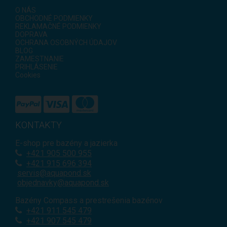
O NÁS
OBCHODNÉ PODMIENKY
REKLAMAČNÉ PODMIENKY
DOPRAVA
OCHRANA OSOBNÝCH ÚDAJOV
BLOG
ZAMESTNANIE
PRIHLÁSENIE
Cookies
KONTAKTY
E-shop pre bazény a jazierka
+421
905 500 955
+421 915 696 394
servis@aquapond.sk
objednavky@aquapond.sk
Bazény Compass a prestrešenia bazénov
+421 911 545 479
+421 907 545 479