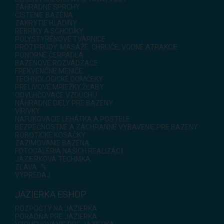
ZÁHRADNÉ SPRCHY
ČISTENIE BAZÉNA
ZAKRYTIE HLADINY
REBRÍKY A SCHODÍKY
POLYSTYRÉNOVÉ TVÁRNICE
PROTIPRÚDY, MASÁŽE, CHRLIČE, VODNÉ ATRAKCIE
PONORNÉ ČERPADLÁ
BAZÉNOVÉ ROZVÁDZAČE
FREKVENČNÉ MENIČE
TECHNOLOGICKÉ DOMČEKY
PRELIVOVÉ MRIEŽKY,ŽĽABY
ODVLHČOVAČE VZDUCHU
NÁHRADNÉ DIELY PRE BAZÉNY
VÍRIVKY
NAFUKOVACIE LEHÁTKA A POSTELE
BEZPEČNOSTNÉ A ZÁCHRANNÉ VYBAVENIE PRE BAZÉNY
ROBOTICKÉ KOSAČKY
ZAZIMOVANIE BAZÉNA
FOTOGALÉRIA NAŠICH REALIZÁCIÍ
JAZIERKOVÁ TECHNIKA
ZĽAVA -%
VÝPREDAJ
JAZIERKA ESHOP
ROZPOČTY NA JAZIERKA
PORADŇA PRE JAZIERKA