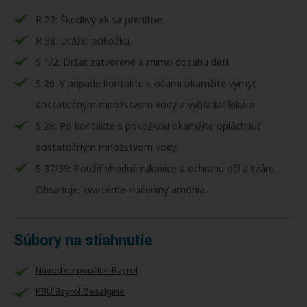
R 22: Škodlivý ak sa prehltne.
R 38: Dráždi pokožku.
S 1/2: Držať zatvorené a mimo dosahu detí.
S 26: V prípade kontaktu s očami okamžite vymyť
dostatočným množstvom vody a vyhľadať lekára.
S 28: Po kontakte s pokožkou okamžite opláchnuť
dostatočným množstvom vody.
S 37/39: Použiť vhodné rukavice a ochranu očí a tváre.
Obsahuje: kvartérne zlúčeniny amónia.
Súbory na stiahnutie
Návod na použitie Bayrol
KBÚ Bayrol Desalgine