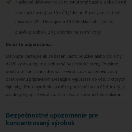
Následné dávkovanie: 30 ml (vnútorný bazén) alebo 50 ml
3
(vonkajší bazén) na 10 m
týždenne Bazény znečistené
riasami: 0,25 l Desalgine a 10 Chloriklar tabl. (len do
3
plaváku) alebo 0,2 kg Chlorifix na 10 m
vody
Dôležité odporúčania:
Dávkujte častejšie ak sa bazén často používa alebo bol silný
dážď, vysoká teplota alebo má bazén klzké steny. Prosíme
dodržujte špeciálne informácie výrobcu ak bazénovú vodu
ošetrovanú prípravkom Desalgine vypúšťate do vôd, v ktorých
žijú ryby. Tento výrobok sa môže používať iba na účel, ktorý je
uvedený v popise výrobku. Nemiešajte s inými chemikáliami.
Bezpečnostné upozornenie pre
koncentrovaný výrobok