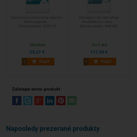
Vysokokoncentrovaný algicíd s
Desalgine Jet zabraňuje
dlhotrvajúcim ...
neustálemu rastu ...
Kód produktu:
5541115
Kód produktu:
5641009
Skladom
Do 5 dní
50,27 €
111,38 €
Kúpiť
Kúpiť
Zdielajte tento produkt
Naposledy prezerané produkty