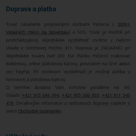
Doprava a platba
Tovar zasielame prepravnými službami Packeta (
3000+
výdajných miest na Slovensku
) a SDS. Tovar je možné po
predchádzajúcej objednávke vyzdvihnúť osobne v našom
sklade v Orechovej Potôni 311. Doprava je ZADARMO pri
objednávke tovaru nad 200 Eur. Platbu môžete realizovať
dobierkou, online platobnou kartou, prevodom na účet alebo
cez PayPal. Pri osobnom vyzdvihnutí je možná platba v
hotovosti a platobnou kartou.
O termíne dodania Vám ochotne poradíme na tel.
číslach:
+421 915 696 394
,
+421 905 500 955
,
+421 911 545
479
. Detailnejšie informácie o spôsoboch dopravy nájdete v
sekcii
Obchodné podmienky
.