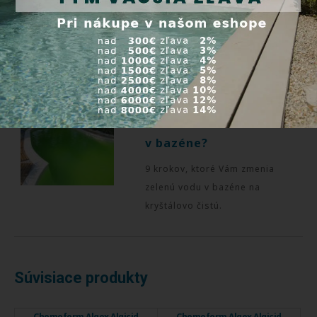
pre UV lampu?
Ku každému typu úpravy vody
odporúčame UV lampu.
Zozelenala Vám voda
v bazéne?
9 krokov, ktoré Vám zmenia
zelenú vodu v bazéne na
kryštálovo čistú.
Súvisiace produkty
Chemoform Algex Algicid
Chemoform Algex Algicid