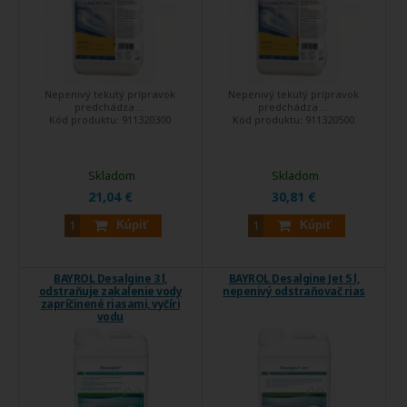
Nepenivý tekutý prípravok
Nepenivý tekutý prípravok
predchádza ...
predchádza ...
Kód produktu:
911320300
Kód produktu:
911320500
Skladom
Skladom
21,04 €
30,81 €
Kúpiť
Kúpiť
BAYROL Desalgine 3 l,
BAYROL Desalgine Jet 5 l,
odstraňuje zakalenie vody
nepenivý odstraňovač rias
zapríčinené riasami, vyčíri
vodu