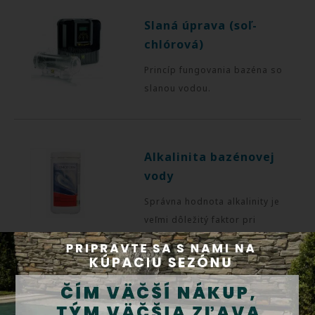
Slaná úprava (soľ-
chlórová)
Princíp fungovania bazéna so
slanou vodou.
Alkalinita bazénovej
vody
Správna hodnota alkalinity je
veľmi dôležitý faktor pri
úprave bazénovej vody.
Prečo sa rozhodnúť