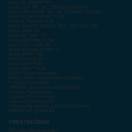
Bazén XL-BRILIANT 88
Bazén LIDO 100, 120, 100 ROLO, 120 ROLO
Bazén LIDO GRAND 100, 120, 100 ROLO, 120 ROLO
Bazén AQUA NOVA 53, 77, 84
Bazén X-TRAINER 45, 82
Bazén XL a XXL TRAINER 72FB, 110, 110FB, 133
Bazén JAVA 101
Bazén XL-JAVA 114
Bazén RIVERINA 67, 106
Bazén FAST LANE 122
Bazén XL LOUNGER 95, 115
Bazén INFINITY 80
Bazén PLUNGE 35
Bazén BABY POOL
Bazén YACHT POOL
FARBY Compass bazénov
ROLLO COVER roletové prekrytie hladiny
Prekrytia COVERSEAL
VANTAGE samočistiaci systém bazéna
Compass Pools LED pás
Compass Pools Hydropro
Compass Pools Maxi-Rib
Zabudovaný skimmer, pre Compass bazény
KONTAKTNÝ FORMULÁR
PRESTREŠENIA
FOTOGALÉRIA prestrešení