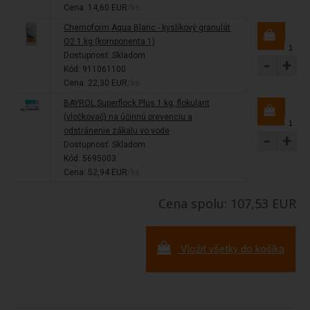
Cena: 14,60 EUR
/ks
Chemoform Aqua Blanc - kyslíkový granulát
O2 1 kg (komponenta 1)
Dostupnosť:
Skladom
-
+
Kód: 911061100
Cena: 22,30 EUR
/ks
BAYROL Superflock Plus 1 kg, flokulant
(vločkovač) na účinnú prevenciu a
odstránenie zákalu vo vode
-
+
Dostupnosť:
Skladom
Kód: 5695003
Cena: 52,94 EUR
/ks
Cena spolu: 107,53 EUR
Vložiť všetky do košíka