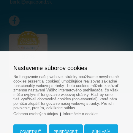
bartal@aquapond.sk
Nastavenie súborov cookies
Na fungovanie našej webovej stránky používame nevyhnutné
cookies (essential cookies) umožňujúce realizovať základné
funkcionality webovej stránky. Tieto cookies môžete zakázať
zmenou nastavení Vášho internetového prehliadača, čo však
môže ovplyvniť fungovanie webovej stránky. Radi by sme
tiež využívali dobrovoľné cookies (non-essential), ktoré nám
© Všetky práva vyhradené - www.aquapond.sk
pomôžu zlepšiť fungovanie našej webovej stránky. Pre ich
povolenie, prosím, odkliknite súhlas.
Tvorba web stránok
od
Ochrana osobných údajov
Informácie o cookies
|
ODMIETNUŤ
PRISPÔSOBIŤ
SÚHLASÍM