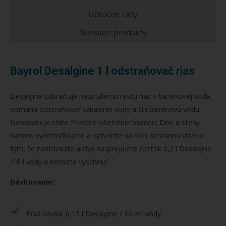
Užitočné rady
Súvisiace produkty
Bayrol Desalgine 1 l odstraňovač rias
Desalgine zabraňuje neustálemu rastu rias v bazénovej vode,
pomáha odstraňovať zakalenie vody a číri bazénovú vodu.
Neobsahuje chlór. Prvotné ošetrenie bazénu: Dno a steny
bazénu vydezinfikujete a vytvoríte na nich ochrannú vrstvu
tým, že nastriekate alebo nasprejujete roztok 0,2 l Desalgine
/10 l vody a necháte vyschnúť.
Dávkovanie:
3
Prvá dávka: 0,15 l Desalgine / 10 m
vody