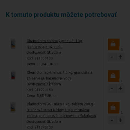
K tomuto produktu môžete potrebovať
Chemoform chlórový granulát 1 kg,
rýchlorozpustný chlór
Dostupnosť:
Skladom
-
+
Kód: 911050100
Cena: 11,84 EUR
/ks
Chemoform pH mínus 1,5 kg, granulát na
zníženie pH bazénovej vody
Dostupnosť:
Skladom
-
+
Kód: 911220150
Cena: 5,85 EUR
/ks
Chemoform BST maxi 1 kg - tableta 200 g -
bazénové super tablety, trojkombinácia
chlóru, protiriasového prípravku a flokulantu
-
+
Dostupnosť:
Skladom
Kód: 911040100