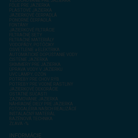
VZDUCHOVANIE PRE JAZIERKA
FÓLIE PRE JAZIERKA
PLASTOVÉ JAZIERKA
JAZIERKOVÉ ČERPADLÁ
PONORNÉ ČERPADLÁ
FONTÁNY
JAZIERKOVÉ FILTRÁCIE
FILTRAČNÉ SETY
FILTRAČNÉ MATERIÁLY
VODOPÁDY, POTÔČIKY
OSVETLENIE a ELEKTRIKA
AUTOMATICKÉ DOPÚŠŤANIE VODY
ČISTENIE JAZIERKA
SKIMMERY PRE JAZIERKA
ÚPRAVA VODY V JAZIERKU
UVC LAMPY, OZÓN
POTREBY PRE CHOV RÝB
POTREBY PRE VODNÉ RASTLINY
JAZIERKOVÉ DEKORÁCIE
OSTATNÉ SÚČASTI
ZAZIMOVANIE JAZIERKA
NÁHRADNÉ DIELY PRE JAZIERKA
FOTOGALÉRIA NAŠICH REALIZÁCIÍ
INŠTALAČNÝ MATERÁL
BAZÉNOVÁ TECHNIKA
ZĽAVA -%
INFORMÁCIE