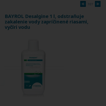
7/27
BAYROL Desalgine 1 l, odstraňuje
zakalenie vody zapríčinené riasami,
vyčíri vodu