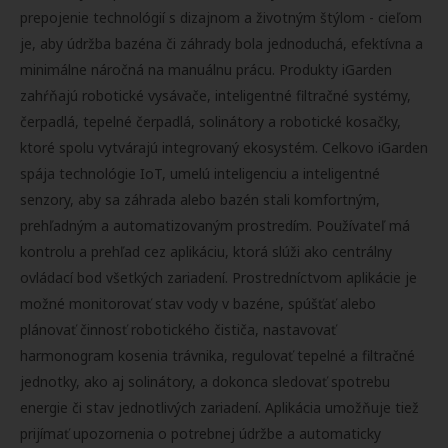
prepojenie technológií s dizajnom a životným štýlom - cieľom
je, aby údržba bazéna či záhrady bola jednoduchá, efektívna a
minimálne náročná na manuálnu prácu. Produkty iGarden
zahŕňajú robotické vysávače, inteligentné filtračné systémy,
čerpadlá, tepelné čerpadlá, solinátory a robotické kosačky,
ktoré spolu vytvárajú integrovaný ekosystém. Celkovo iGarden
spája technológie IoT, umelú inteligenciu a inteligentné
senzory, aby sa záhrada alebo bazén stali komfortným,
prehľadným a automatizovaným prostredím. Používateľ má
kontrolu a prehľad cez aplikáciu, ktorá slúži ako centrálny
ovládací bod všetkých zariadení. Prostredníctvom aplikácie je
možné monitorovať stav vody v bazéne, spúšťať alebo
plánovať činnosť robotického čističa, nastavovať
harmonogram kosenia trávnika, regulovať tepelné a filtračné
jednotky, ako aj solinátory, a dokonca sledovať spotrebu
energie či stav jednotlivých zariadení. Aplikácia umožňuje tiež
prijímať upozornenia o potrebnej údržbe a automaticky