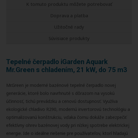
K tomuto produktu môžete potrebovať
Doprava a platba
Užitočné rady
Súvisiace produkty
Tepelné čerpadlo iGarden Aquark
Mr.Green s chladením, 21 kW, do 75 m3
Mr.Green je moderné bazénové tepelné čerpadlo novej
generácie, ktoré bolo navrhnuté s dôrazom na vysokú
účinnosť, tichú prevádzku a cenovú dostupnosť. Využíva
ekologické chladivo R290, modernú invertorovú technológiu a
optimalizovanú konštrukciu, vďaka čomu dokáže zabezpečiť
efektívny ohrev bazénovej vody pri nízkej spotrebe elektrickej
energie. Ide o ideálne riešenie pre používateľov, ktorí hľadajú