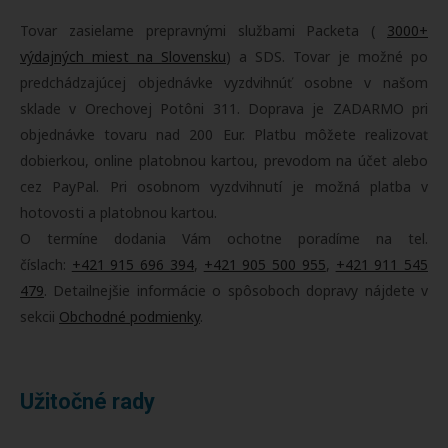
Tovar zasielame prepravnými službami Packeta (
3000+
výdajných miest na Slovensku
) a SDS. Tovar je možné po
predchádzajúcej objednávke vyzdvihnúť osobne v našom
sklade v Orechovej Potôni 311. Doprava je ZADARMO pri
objednávke tovaru nad 200 Eur. Platbu môžete realizovať
dobierkou, online platobnou kartou, prevodom na účet alebo
cez PayPal. Pri osobnom vyzdvihnutí je možná platba v
hotovosti a platobnou kartou.
O termíne dodania Vám ochotne poradíme na tel.
číslach:
+421 915 696 394
,
+421 905 500 955
,
+421 911 545
479
. Detailnejšie informácie o spôsoboch dopravy nájdete v
sekcii
Obchodné podmienky
.
Užitočné rady