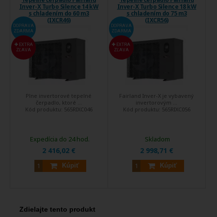
Inver-X Turbo Silence 14 kW
Inver-X Turbo Silence 18 kW
s chladením do 60 m3
s chladením do 75 m3
(IXCR46)
(IXCR56)
DOPRAVA
DOPRAVA
ZDARMA
ZDARMA
EXTRA
EXTRA
ZĽAVA
ZĽAVA
Plne invertorové tepelné
Fairland Inver-X je vybavený
čerpadlo, ktoré ...
invertorovým ...
Kód produktu:
565RIXC046
Kód produktu:
565RIXC056
Expedícia do 24 hod.
Skladom
2 416,02 €
2 998,71 €
Kúpiť
Kúpiť
Zdielajte tento produkt