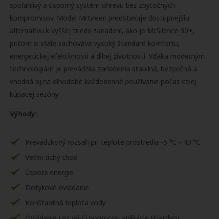
spoľahlivý a úsporný systém ohrevu bez zbytočných
kompromisov. Model Mr.Green predstavuje dostupnejšiu
alternatívu k vyššej triede zariadení, ako je Mr.Silence 30+,
pričom si stále zachováva vysoký štandard komfortu,
energetickej efektívnosti a dlhej životnosti. Vďaka moderným
technológiám je prevádzka zariadenia stabilná, bezpečná a
vhodná aj na dlhodobé každodenné používanie počas celej
kúpacej sezóny.
Výhody:
Prevádzkový rozsah pri teplote prostredia -5 °C～43 °C
Veľmi tichý chod
Úspora energie
Dotykové ovládanie
Konštantná teplota vody
Ovládanie cez Wi-Fi pomocou aplikácie (iGarden)