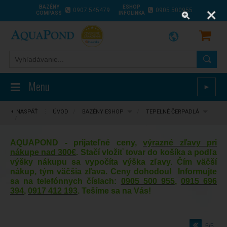
BAZÉNY
ESHOP
0907 545479
0905 500955
COMPASS
INFOLINKA
Menu
►
NASPÄŤ
⋮
ÚVOD
/
BAZÉNY ESHOP
/
TEPELNÉ ČERPADLÁ
/
AQUAPOND - prijateľné ceny,
výrazné zľavy pri
nákupe nad 300€
. Stačí vložiť tovar do košíka a podľa
výšky nákupu sa vypočíta výška zľavy. Čím väčší
nákup, tým väčšia zľava. Ceny dohodou! Informujte
sa na telefónnych číslach:
0905 500 955
,
0915 696
394
,
0917 412 193
. Tešíme sa na Vás!
5/5