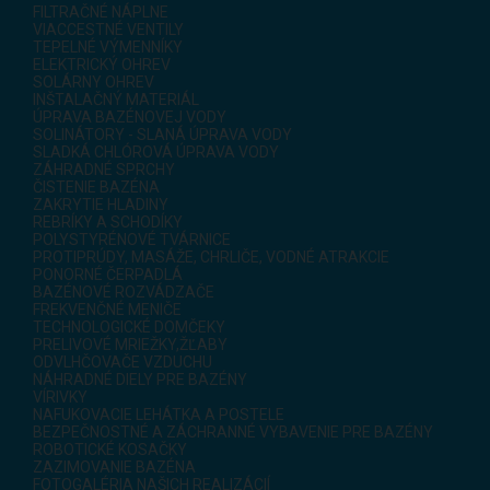
FILTRAČNÉ NÁPLNE
VIACCESTNÉ VENTILY
TEPELNÉ VÝMENNÍKY
ELEKTRICKÝ OHREV
SOLÁRNY OHREV
INŠTALAČNÝ MATERIÁL
ÚPRAVA BAZÉNOVEJ VODY
SOLINÁTORY - SLANÁ ÚPRAVA VODY
SLADKÁ CHLÓROVÁ ÚPRAVA VODY
ZÁHRADNÉ SPRCHY
ČISTENIE BAZÉNA
ZAKRYTIE HLADINY
REBRÍKY A SCHODÍKY
POLYSTYRÉNOVÉ TVÁRNICE
PROTIPRÚDY, MASÁŽE, CHRLIČE, VODNÉ ATRAKCIE
PONORNÉ ČERPADLÁ
BAZÉNOVÉ ROZVÁDZAČE
FREKVENČNÉ MENIČE
TECHNOLOGICKÉ DOMČEKY
PRELIVOVÉ MRIEŽKY,ŽĽABY
ODVLHČOVAČE VZDUCHU
NÁHRADNÉ DIELY PRE BAZÉNY
VÍRIVKY
NAFUKOVACIE LEHÁTKA A POSTELE
BEZPEČNOSTNÉ A ZÁCHRANNÉ VYBAVENIE PRE BAZÉNY
ROBOTICKÉ KOSAČKY
ZAZIMOVANIE BAZÉNA
FOTOGALÉRIA NAŠICH REALIZÁCIÍ