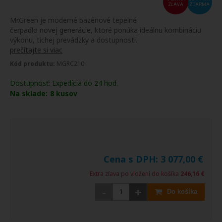
ZĽAVA
ZDARMA
Mr.Green je moderné bazénové tepelné
čerpadlo novej generácie, ktoré ponúka ideálnu kombináciu
výkonu, tichej prevádzky a dostupnosti.
prečítajte si viac
Kód produktu:
MGRC210
Dostupnosť:
Expedícia do 24 hod.
Na sklade:
8
kusov
Cena s DPH:
3 077,00
€
Extra zľava po vložení do košíka
246,16 €
-
+
Do košíka