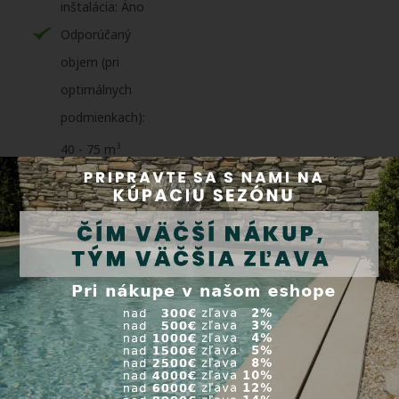
inštalácia: Áno
Odporúčaný
objem (pri
optimálnych
podmienkach):
3
40 - 75 m
Ovládanie cez Wi-
Fi: Áno
Záruka na tepelné
čerpadlo: 5 rokov
Záruka na
kompresor a
výmenník:
10 rokov