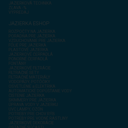
JAZIERKOVÁ TECHNIKA
ZĽAVA -%
VÝPREDAJ
JAZIERKA ESHOP
ROZPOČTY NA JAZIERKA
PORADŇA PRE JAZIERKA
VZDUCHOVANIE PRE JAZIERKA
FÓLIE PRE JAZIERKA
PLASTOVÉ JAZIERKA
JAZIERKOVÉ ČERPADLÁ
PONORNÉ ČERPADLÁ
FONTÁNY
JAZIERKOVÉ FILTRÁCIE
FILTRAČNÉ SETY
FILTRAČNÉ MATERIÁLY
VODOPÁDY, POTÔČIKY
OSVETLENIE a ELEKTRIKA
AUTOMATICKÉ DOPÚŠŤANIE VODY
ČISTENIE JAZIERKA
SKIMMERY PRE JAZIERKA
ÚPRAVA VODY V JAZIERKU
UVC LAMPY, OZÓN
POTREBY PRE CHOV RÝB
POTREBY PRE VODNÉ RASTLINY
JAZIERKOVÉ DEKORÁCIE
OSTATNÉ SÚČASTI