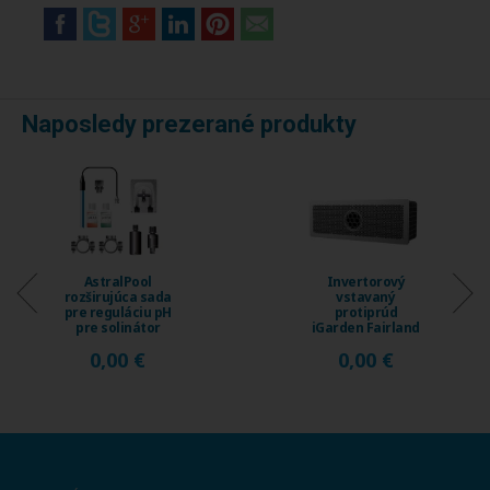
Naposledy prezerané produkty
Invertorový
Invertorový
vstavaný
vstavaný
protiprúd
protiprúd
iGarden Fairland
iGarden Fairland
Fix Jet, prietok
Fix Jet, prietok
0,00 €
0,00 €
230 ...
120 ...