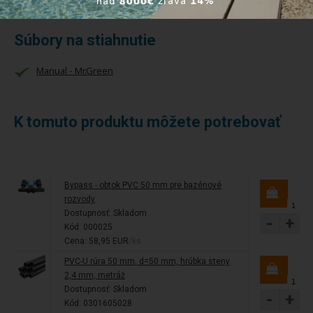
Súbory na stiahnutie
Manual - Mr.Green
K tomuto produktu môžete potrebovať
Bypass - obtok PVC 50 mm pre bazénové
rozvody
Dostupnosť:
Skladom
-
+
Kód: 000025
Cena: 58,95 EUR
/ks
PVC-U rúra 50 mm, d=50 mm, hrúbka steny
2,4 mm, metráž
Dostupnosť:
Skladom
-
+
Kód: 0301605028