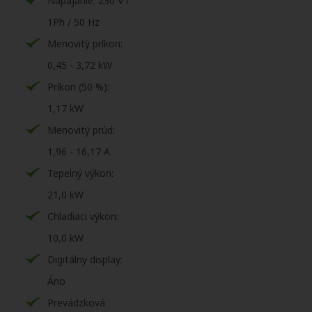
Napájanie: 230 V /
1Ph / 50 Hz
Menovitý príkon:
0,45 - 3,72 kW
Príkon (50 %):
1,17 kW
Menovitý prúd:
1,96 - 16,17 A
Tepelný výkon:
21,0 kW
Chladiaci výkon:
10,0 kW
Digitálny display:
Áno
Prevádzková