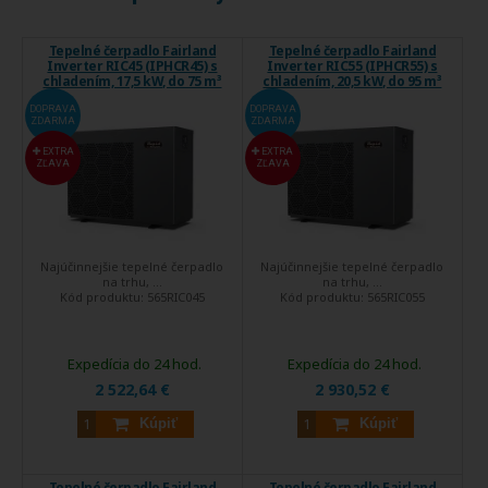
Tepelné čerpadlo Fairland
Tepelné čerpadlo Fairland
Inverter RIC45 (IPHCR45) s
Inverter RIC55 (IPHCR55) s
chladením, 17,5 kW, do 75 m³
chladením, 20,5 kW, do 95 m³
DOPRAVA
DOPRAVA
ZDARMA
ZDARMA
EXTRA
EXTRA
ZĽAVA
ZĽAVA
Najúčinnejšie tepelné čerpadlo
Najúčinnejšie tepelné čerpadlo
na trhu, ...
na trhu, ...
Kód produktu:
565RIC045
Kód produktu:
565RIC055
Expedícia do 24 hod.
Expedícia do 24 hod.
2 522,64 €
2 930,52 €
Kúpiť
Kúpiť
Tepelné čerpadlo Fairland
Tepelné čerpadlo Fairland