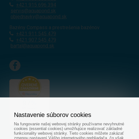
+421 915 696 394
servis@aquapond.sk
objednavky@aquapond.sk
Bazény Compass a prestrešenia bazénov
+421 911 545 479
+421 907 545 479
bartal@aquapond.sk
Nastavenie súborov cookies
Na fungovanie našej webovej stránky používame nevyhnutné
cookies (essential cookies) umožňujúce realizovať základné
funkcionality webovej stránky. Tieto cookies môžete zakázať
zmenou nastavení Vášho internetového prehliadača, čo však