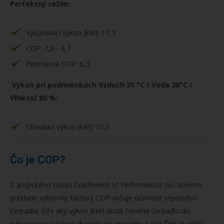
Perfektný režim:
Vykurovací výkon (kW): 11,3
COP: 7,3 - 4,7
Priemerná COP: 6,3
Výkon pri podmienkach Vzduch 35 °C / Voda 28°C /
Vlhkosť 80 %:
Chladiací výkon (kW): 10,0
Čo je COP?
Z anglického názvu Coefficient of Performance (vo voľnom
preklade výhrevný faktor). COP určuje účinnosť tepelného
čerpadla, čiže aký výkon (kW) dodá tepelné čerpadlo do
vykurovacej sústavy (bazén) pri spotrebe 1 kW. Čím je vyšší