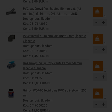
Cena: 3,00 EUR
/ks
PVC bazénová flexi hadica 50 mm ext. (42
mm int.), d=50 mm, DN=42 mm, metráž
Dostupnosť:
Skladom
-
+
Kód: 0317643050
Cena: 5,50 EUR
/ks
PVC tvarovka - koleno 90° DN=50 mm, lepenie
/ lepenie
Dostupnosť:
Skladom
-
+
Kód: 0211600050
Cena: 1,45 EUR
/ks
Bazénový PVC guľový ventil Plimex 50 mm
lepenie / lepenie
Dostupnosť:
Skladom
-
+
Kód: 0112105
Cena: 18,00 EUR
/ks
Griffon WDF-05 lepidlo na PVC so štetcom 250
ml
Dostupnosť:
Skladom
-
+
Kód: 0416000250
Cena: 11,00 EUR
/ks