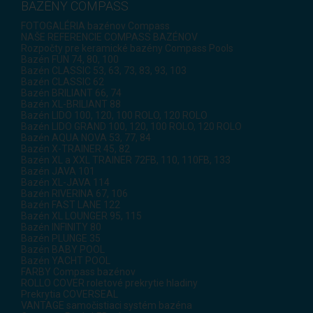
BAZÉNY COMPASS
FOTOGALÉRIA bazénov Compass
NAŠE REFERENCIE COMPASS BAZÉNOV
Rozpočty pre keramické bazény Compass Pools
Bazén FUN 74, 80, 100
Bazén CLASSIC 53, 63, 73, 83, 93, 103
Bazén CLASSIC 62
Bazén BRILIANT 66, 74
Bazén XL-BRILIANT 88
Bazén LIDO 100, 120, 100 ROLO, 120 ROLO
Bazén LIDO GRAND 100, 120, 100 ROLO, 120 ROLO
Bazén AQUA NOVA 53, 77, 84
Bazén X-TRAINER 45, 82
Bazén XL a XXL TRAINER 72FB, 110, 110FB, 133
Bazén JAVA 101
Bazén XL-JAVA 114
Bazén RIVERINA 67, 106
Bazén FAST LANE 122
Bazén XL LOUNGER 95, 115
Bazén INFINITY 80
Bazén PLUNGE 35
Bazén BABY POOL
Bazén YACHT POOL
FARBY Compass bazénov
ROLLO COVER roletové prekrytie hladiny
Prekrytia COVERSEAL
VANTAGE samočistiaci systém bazéna