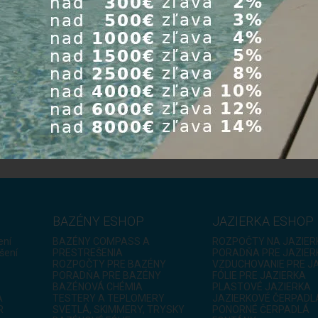
lo iGarden
Tepelné čerpadlo iGarden
Tepelné č
ence WOOD
Aquark Mr.Silence WOOD
Aquark Mr
m, 15 ...
30+ s chladením, 12 ...
30+ s chl
00 €
3 286,00 €
2 4
BAZÉNY ESHOP
JAZIERKA ESHOP
ení
BAZÉNY COMPASS A
ROZPOČTY NA JAZIER
šení
PRESTREŠENIA
PORADŇA PRE JAZIER
ROZPOČTY PRE BAZÉNY
VZDUCHOVANIE PRE J
PORADŇA PRE BAZÉNY
FÓLIE PRE JAZIERKA
BAZÉNOVÁ CHÉMIA
PLASTOVÉ JAZIERKA
A
TESTERY A TEPLOMERY
JAZIERKOVÉ ČERPADL
R
SVETLÁ, SKIMMERY, TRYSKY
PONORNÉ ČERPADLÁ