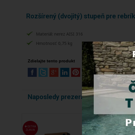
Rozšírený (dvojitý) stupeň pre rebrí
Materiál: nerez AISI 316
Hmotnosť: 0,75 kg
Zdielajte tento produkt
Naposledy prezerané produkty
EXTRA
EXTRA
ZĽAVA
ZĽAVA