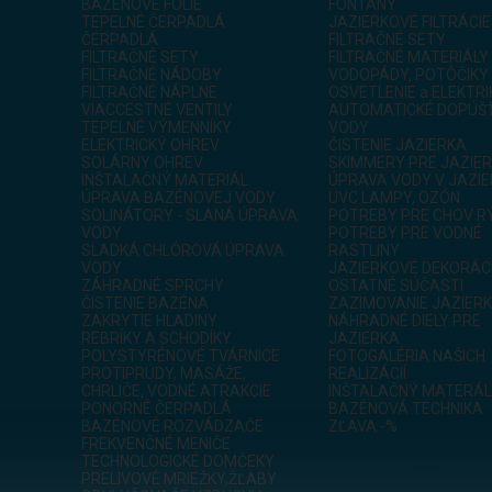
BAZÉNOVÉ FÓLIE
FONTÁNY
TEPELNÉ ČERPADLÁ
JAZIERKOVÉ FILTRÁCIE
ČERPADLÁ
FILTRAČNÉ SETY
FILTRAČNÉ SETY
FILTRAČNÉ MATERIÁLY
FILTRAČNÉ NÁDOBY
VODOPÁDY, POTÔČIKY
FILTRAČNÉ NÁPLNE
OSVETLENIE a ELEKTR
VIACCESTNÉ VENTILY
AUTOMATICKÉ DOPÚŠŤ
TEPELNÉ VÝMENNÍKY
VODY
ELEKTRICKÝ OHREV
ČISTENIE JAZIERKA
SOLÁRNY OHREV
SKIMMERY PRE JAZIE
INŠTALAČNÝ MATERIÁL
ÚPRAVA VODY V JAZI
ÚPRAVA BAZÉNOVEJ VODY
UVC LAMPY, OZÓN
SOLINÁTORY - SLANÁ ÚPRAVA
POTREBY PRE CHOV R
VODY
POTREBY PRE VODNÉ
SLADKÁ CHLÓROVÁ ÚPRAVA
RASTLINY
VODY
JAZIERKOVÉ DEKORÁC
ZÁHRADNÉ SPRCHY
OSTATNÉ SÚČASTI
ČISTENIE BAZÉNA
ZAZIMOVANIE JAZIER
ZAKRYTIE HLADINY
NÁHRADNÉ DIELY PRE
REBRÍKY A SCHODÍKY
JAZIERKA
POLYSTYRÉNOVÉ TVÁRNICE
FOTOGALÉRIA NAŠICH
PROTIPRÚDY, MASÁŽE,
REALIZÁCIÍ
CHRLIČE, VODNÉ ATRAKCIE
INŠTALAČNÝ MATERÁL
PONORNÉ ČERPADLÁ
BAZÉNOVÁ TECHNIKA
BAZÉNOVÉ ROZVÁDZAČE
ZĽAVA -%
FREKVENČNÉ MENIČE
TECHNOLOGICKÉ DOMČEKY
PRELIVOVÉ MRIEŽKY,ŽĽABY