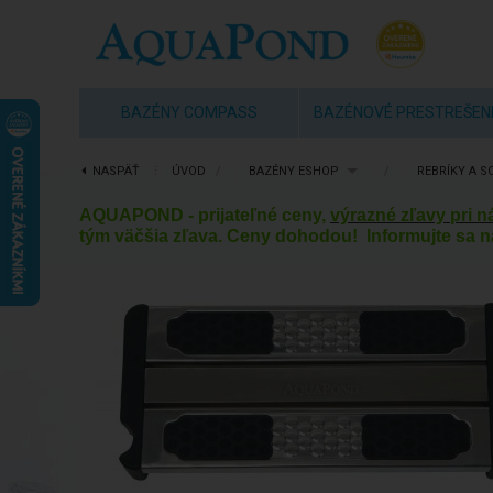
BAZÉNY COMPASS
BAZÉNOVÉ PRESTREŠEN
NASPÄŤ
⋮
ÚVOD
/
BAZÉNY ESHOP
/
REBRÍKY A S
AQUAPOND - prijateľné ceny,
výrazné zľavy pri 
tým väčšia zľava. Ceny dohodou! Informujte sa n