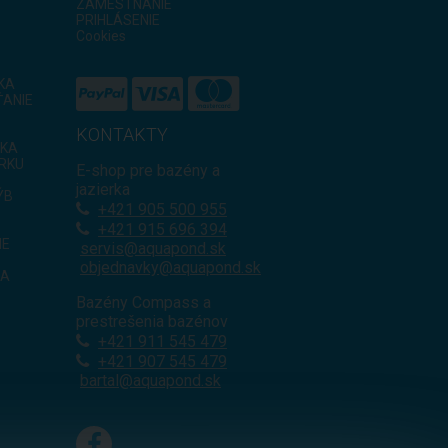
ZAMESTNANIE
PRIHLÁSENIE
Cookies
IKA
ANIE
KONTAKTY
RKA
ERKU
E-shop pre bazény a
jazierka
ÝB
+421
905 500 955
+421 915 696 394
IE
servis@aquapond.sk
objednavky@aquapond.sk
KA
Bazény Compass a
prestrešenia bazénov
+421 911 545 479
+421 907 545 479
bartal@aquapond.sk