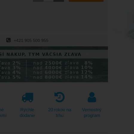
+421 905 500 955
né
Rýchle
20 rokov na
Vernostný
kmi
dodanie
trhu
program