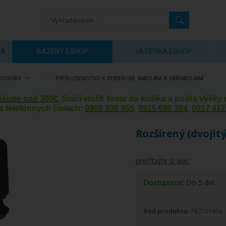
IA
BAZÉNY ESHOP
JAZIERKA ESHOP
CHODÍKY
/
PRÍSLUŠENSTVO K REBRÍKOM, MADLÁM A ZÁBRADLIAM
nákupe nad 300€
. Stačí vložiť tovar do košíka a podľa výšk
a telefónnych číslach:
0905 500 955
,
0915 696 394
,
0917 412
Rozšírený (dvojitý
prečítajte si viac
Dostupnosť:
Do 5 dní
Kód produktu:
F87101606