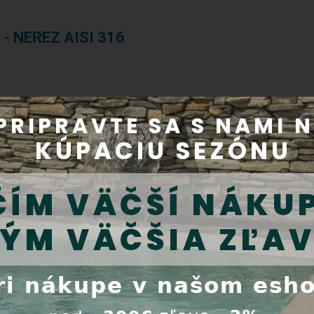
k - NEREZ AISI 316
EXTRA
EXTRA
ZĽAVA
ZĽAVA