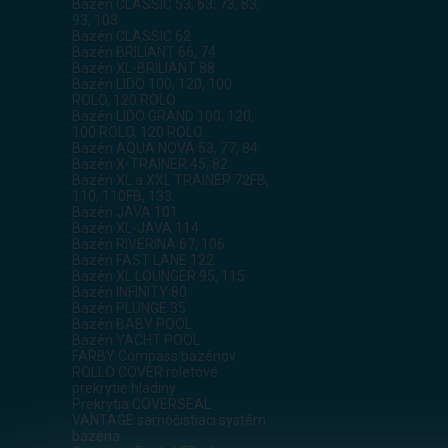
Bazén CLASSIC 53, 63, 73, 83,
93, 103
Bazén CLASSIC 62
Bazén BRILIANT 66, 74
Bazén XL-BRILIANT 88
Bazén LIDO 100, 120, 100
ROLO, 120 ROLO
Bazén LIDO GRAND 100, 120,
100 ROLO, 120 ROLO
Bazén AQUA NOVA 53, 77, 84
Bazén X-TRAINER 45, 82
Bazén XL a XXL TRAINER 72FB,
110, 110FB, 133
Bazén JAVA 101
Bazén XL-JAVA 114
Bazén RIVERINA 67, 106
Bazén FAST LANE 122
Bazén XL LOUNGER 95, 115
Bazén INFINITY 80
Bazén PLUNGE 35
Bazén BABY POOL
Bazén YACHT POOL
FARBY Compass bazénov
ROLLO COVER roletové
prekrytie hladiny
Prekrytia COVERSEAL
VANTAGE samočistiaci systém
bazéna