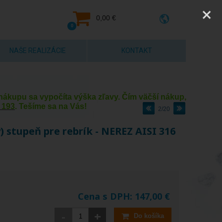
0,00 €
0
NAŠE REALIZÁCIE
KONTAKT
y nákupu sa vypočíta výška zľavy. Čím väčší nákup,
 193
. Tešíme sa na Vás!
2/20
) stupeň pre rebrík - NEREZ AISI 316
Cena s DPH:
147,00
€
-
+
Do košíka