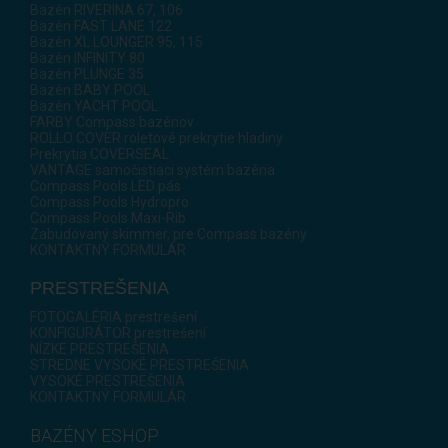
Bazén RIVERINA 67, 106
Bazén FAST LANE 122
Bazén XL LOUNGER 95, 115
Bazén INFINITY 80
Bazén PLUNGE 35
Bazén BABY POOL
Bazén YACHT POOL
FARBY Compass bazénov
ROLLO COVER roletové prekrytie hladiny
Prekrytia COVERSEAL
VANTAGE samočistiaci systém bazéna
Compass Pools LED pás
Compass Pools Hydropro
Compass Pools Maxi-Rib
Zabudovaný skimmer, pre Compass bazény
KONTAKTNÝ FORMULÁR
PRESTREŠENIA
FOTOGALÉRIA prestrešení
KONFIGURÁTOR prestrešení
NÍZKE PRESTREŠENIA
STREDNE VYSOKÉ PRESTREŠENIA
VYSOKÉ PRESTREŠENIA
KONTAKTNÝ FORMULÁR
BAZÉNY ESHOP