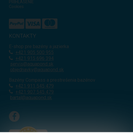
PRIHLÁSENIE
Cookies
KONTAKTY
E-shop pre bazény a jazierka
+421
905 500 955
+421 915 696 394
servis@aquapond.sk
objednavky@aquapond.sk
Bazény Compass a prestrešenia bazénov
+421 911 545 479
+421 907 545 479
bartal@aquapond.sk