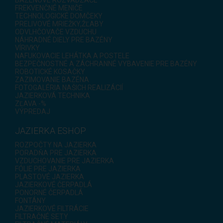
FREKVENČNÉ MENIČE
TECHNOLOGICKÉ DOMČEKY
PRELIVOVÉ MRIEŽKY,ŽĽABY
ODVLHČOVAČE VZDUCHU
NÁHRADNÉ DIELY PRE BAZÉNY
VÍRIVKY
NAFUKOVACIE LEHÁTKA A POSTELE
BEZPEČNOSTNÉ A ZÁCHRANNÉ VYBAVENIE PRE BAZÉNY
ROBOTICKÉ KOSAČKY
ZAZIMOVANIE BAZÉNA
FOTOGALÉRIA NAŠICH REALIZÁCIÍ
JAZIERKOVÁ TECHNIKA
ZĽAVA -%
VÝPREDAJ
JAZIERKA ESHOP
ROZPOČTY NA JAZIERKA
PORADŇA PRE JAZIERKA
VZDUCHOVANIE PRE JAZIERKA
FÓLIE PRE JAZIERKA
PLASTOVÉ JAZIERKA
JAZIERKOVÉ ČERPADLÁ
PONORNÉ ČERPADLÁ
FONTÁNY
JAZIERKOVÉ FILTRÁCIE
FILTRAČNÉ SETY