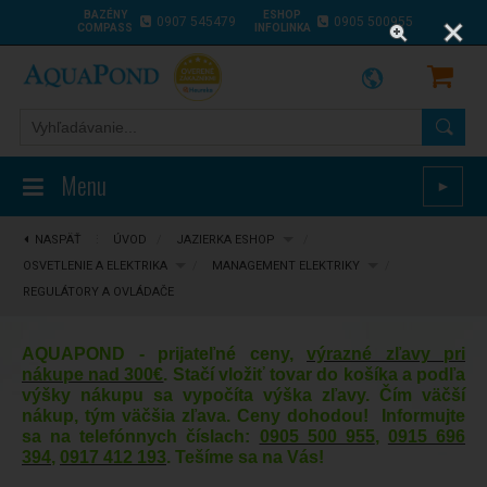
BAZÉNY
ESHOP
0907 545479
0905 500955
COMPASS
INFOLINKA
Menu
►
NASPÄŤ
⋮
ÚVOD
/
JAZIERKA ESHOP
/
OSVETLENIE A ELEKTRIKA
/
MANAGEMENT ELEKTRIKY
/
REGULÁTORY A OVLÁDAČE
AQUAPOND - prijateľné ceny,
výrazné zľavy pri
nákupe nad 300€
. Stačí vložiť tovar do košíka a podľa
výšky nákupu sa vypočíta výška zľavy. Čím väčší
nákup, tým väčšia zľava. Ceny dohodou! Informujte
sa na telefónnych číslach:
0905 500 955
,
0915 696
394
,
0917 412 193
. Tešíme sa na Vás!