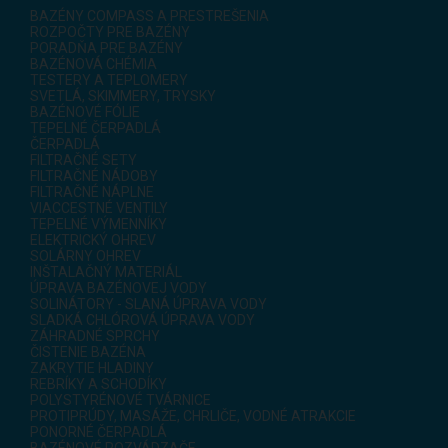
BAZÉNY COMPASS A PRESTREŠENIA
ROZPOČTY PRE BAZÉNY
PORADŇA PRE BAZÉNY
BAZÉNOVÁ CHÉMIA
TESTERY A TEPLOMERY
SVETLÁ, SKIMMERY, TRYSKY
BAZÉNOVÉ FÓLIE
TEPELNÉ ČERPADLÁ
ČERPADLÁ
FILTRAČNÉ SETY
FILTRAČNÉ NÁDOBY
FILTRAČNÉ NÁPLNE
VIACCESTNÉ VENTILY
TEPELNÉ VÝMENNÍKY
ELEKTRICKÝ OHREV
SOLÁRNY OHREV
INŠTALAČNÝ MATERIÁL
ÚPRAVA BAZÉNOVEJ VODY
SOLINÁTORY - SLANÁ ÚPRAVA VODY
SLADKÁ CHLÓROVÁ ÚPRAVA VODY
ZÁHRADNÉ SPRCHY
ČISTENIE BAZÉNA
ZAKRYTIE HLADINY
REBRÍKY A SCHODÍKY
POLYSTYRÉNOVÉ TVÁRNICE
PROTIPRÚDY, MASÁŽE, CHRLIČE, VODNÉ ATRAKCIE
PONORNÉ ČERPADLÁ
BAZÉNOVÉ ROZVÁDZAČE