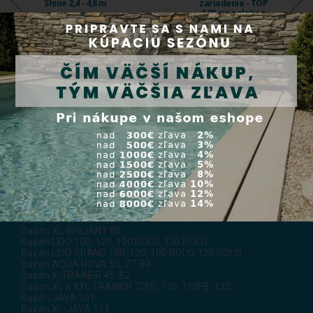
Shine 2,4 - 4,8 m
zariadenie - TOP
500, na palete s
čerpadlom
Emaux SS075 12 ...
0,00 €
0,00 €
BAZÉNY COMPASS
FOTOGALÉRIA bazénov Compass
NAŠE REFERENCIE COMPASS BAZÉNOV
Rozpočty pre keramické bazény Compass Pools
Bazén FUN 74, 80, 100
Bazén CLASSIC 53, 63, 73, 83, 93, 103
Bazén CLASSIC 62
Bazén BRILIANT 66, 74
Bazén XL-BRILIANT 88
Bazén LIDO 100, 120, 100 ROLO, 120 ROLO
Bazén LIDO GRAND 100, 120, 100 ROLO, 120 ROLO
Bazén AQUA NOVA 53, 77, 84
Bazén X-TRAINER 45, 82
Bazén XL a XXL TRAINER 72FB, 110, 110FB, 133
Bazén JAVA 101
Bazén XL-JAVA 114