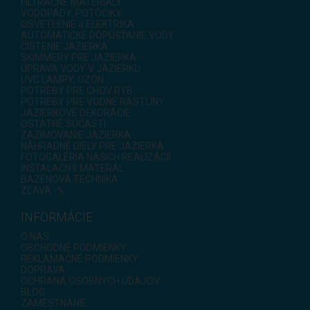
FILTRAČNÉ MATERIÁLY
VODOPÁDY, POTÔČIKY
OSVETLENIE a ELEKTRIKA
AUTOMATICKÉ DOPÚŠŤANIE VODY
ČISTENIE JAZIERKA
SKIMMERY PRE JAZIERKA
ÚPRAVA VODY V JAZIERKU
UVC LAMPY, OZÓN
POTREBY PRE CHOV RÝB
POTREBY PRE VODNÉ RASTLINY
JAZIERKOVÉ DEKORÁCIE
OSTATNÉ SÚČASTI
ZAZIMOVANIE JAZIERKA
NÁHRADNÉ DIELY PRE JAZIERKA
FOTOGALÉRIA NAŠICH REALIZÁCIÍ
INŠTALAČNÝ MATERÁL
BAZÉNOVÁ TECHNIKA
ZĽAVA -%
INFORMÁCIE
O NÁS
OBCHODNÉ PODMIENKY
REKLAMAČNÉ PODMIENKY
DOPRAVA
OCHRANA OSOBNÝCH ÚDAJOV
BLOG
ZAMESTNANIE