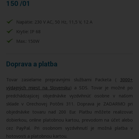
150 /01
Napätie: 230 V AC, 50 Hz, 11,5 V, 12 A
Krytie: IP 68
Max.: 150W
Doprava a platba
Tovar zasielame prepravnými službami Packeta (
3000+
výdajných miest na Slovensku
) a SDS. Tovar je možné po
predchádzajúcej objednávke vyzdvihnúť osobne v našom
sklade v Orechovej Potôni 311. Doprava je ZADARMO pri
objednávke tovaru nad 200 Eur. Platbu môžete realizovať
dobierkou, online platobnou kartou, prevodom na účet alebo
cez PayPal. Pri osobnom vyzdvihnutí je možná platba v
hotovosti a platobnou kartou.