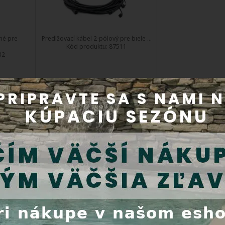
né pre
Predlžovací kábel 2-pólový pre biele ...
Kód produktu:
87511
32
Do 5 dní
0 €
Cena s DPH:
41,29 €
Kúpiť
Halogénové
Management
osvetlenie
elektriky