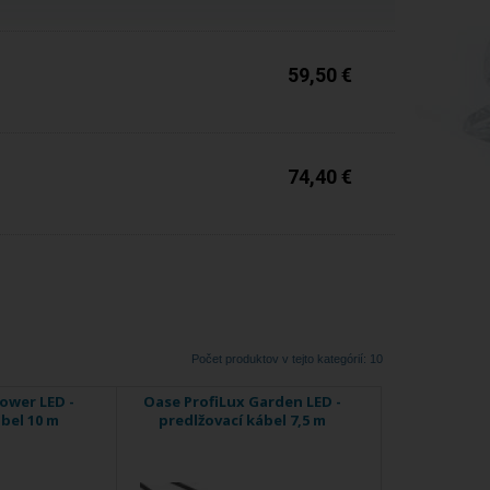
59,50 €
Do 5 dní
74,40 €
Počet produktov v tejto kategórií: 10
ower LED -
Oase ProfiLux Garden LED -
bel 10 m
predlžovací kábel 7,5 m