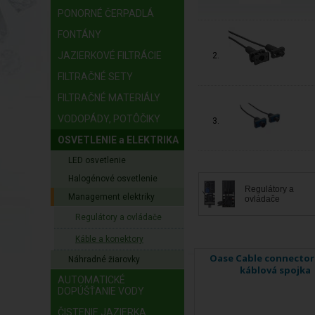
PONORNÉ ČERPADLÁ
FONTÁNY
JAZIERKOVÉ FILTRÁCIE
2.
FILTRAČNÉ SETY
FILTRAČNÉ MATERIÁLY
VODOPÁDY, POTÔČIKY
3.
OSVETLENIE a ELEKTRIKA
LED osvetlenie
Halogénové osvetlenie
Regulátory a
Management elektriky
ovládače
Regulátory a ovládače
Káble a konektory
Oase Cable connector
Náhradné žiarovky
káblová spojka
AUTOMATICKÉ
DOPÚŠŤANIE VODY
ČISTENIE JAZIERKA