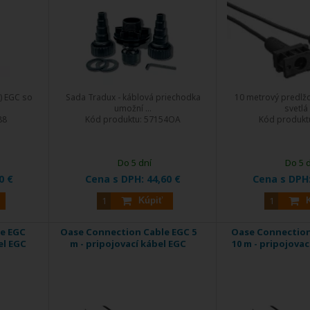
) EGC so
Sada Tradux - káblová priechodka
10 metrový predlžo
umožní ...
svetlá .
88
Kód produktu:
57154OA
Kód produkt
Do 5 dní
Do 5 
0 €
Cena s DPH:
44,60 €
Cena s DPH
Kúpiť
e EGC
Oase Connection Cable EGC 5
Oase Connection
el EGC
m - pripojovací kábel EGC
10 m - pripojovac