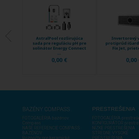
vaný
AstralPool rozširujúca
Invertorový 
airland
sada pre reguláciu pH pre
protiprúd iGard
 ...
solinátor Energy Connect
Fix Jet, priet
...
0,00 €
0,00
BAZÉNY COMPASS
PRESTREŠENIA
FOTOGALÉRIA bazénov
FOTOGALÉRIA prestreš
Compass
KONFIGURÁTOR prestre
NAŠE REFERENCIE COMPASS
NÍZKE PRESTREŠENIA
BAZÉNOV
STREDNE VYSOKÉ
Rozpočty pre keramické
PRESTREŠENIA