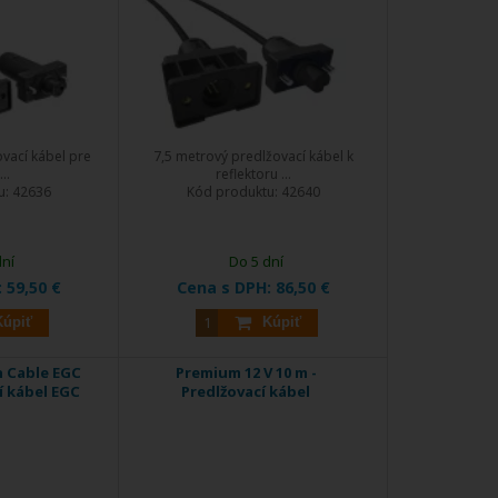
vací kábel pre
7,5 metrový predlžovací kábel k
..
reflektoru ...
u:
42636
Kód produktu:
42640
dní
Do 5 dní
:
59,50 €
Cena s DPH:
86,50 €
Kúpiť
Kúpiť
 Cable EGC
Premium 12 V 10 m -
í kábel EGC
Predlžovací kábel