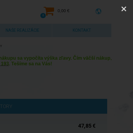
0,00 €
0
NAŠE REALIZÁCIE
KONTAKT
Y
y nákupu sa vypočíta výška zľavy. Čím väčší nákup,
 193
. Tešíme sa na Vás!
Do 5 dní
KTORY
47,85 €
Do 5 dní