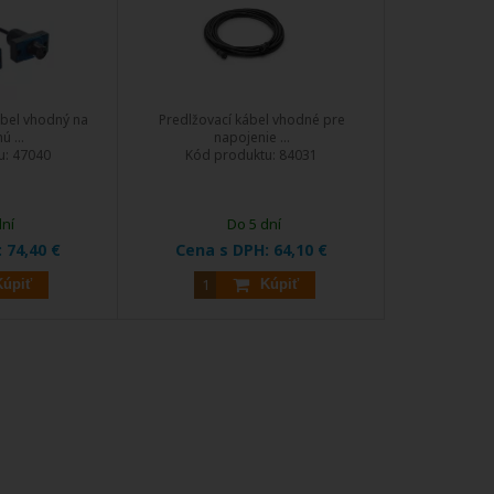
ábel vhodný na
Predlžovací kábel vhodné pre
 ...
napojenie ...
u:
47040
Kód produktu:
84031
dní
Do 5 dní
:
74,40 €
Cena s DPH:
64,10 €
Kúpiť
Kúpiť