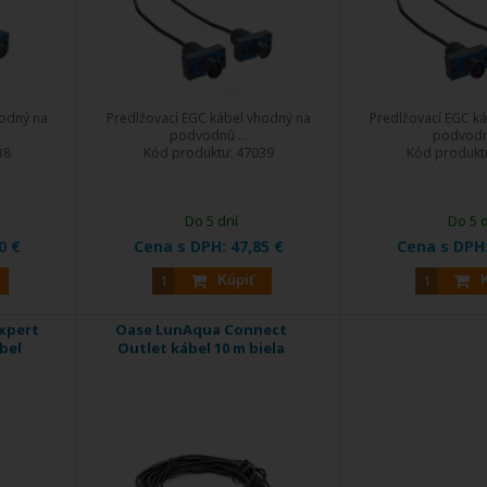
hodný na
Predlžovací EGC kábel vhodný na
Predlžovací EGC k
podvodnú ...
podvodnú
38
Kód produktu:
47039
Kód produkt
Do 5 dní
Do 5 
0 €
Cena s DPH:
47,85 €
Cena s DPH
Kúpiť
xpert
Oase LunAqua Connect
ábel
Outlet kábel 10 m biela