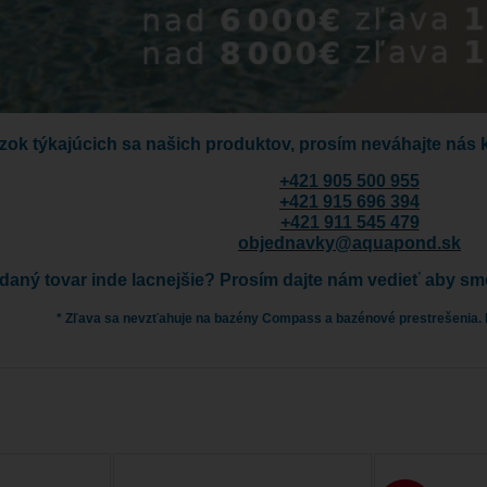
zok týkajúcich sa našich produktov, prosím neváhajte nás 
+421 905 500 955
+421 915 696 394
+421 911 545 479
objednavky@aquapond.sk
adaný tovar inde lacnejšie? Prosím dajte nám vedieť aby s
* Zľava sa nevzťahuje na bazény Compass a bazénové prestrešenia.