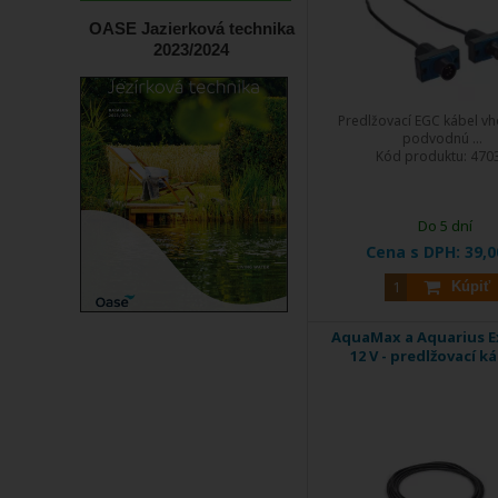
OASE Jazierková technika
2023/2024
Predlžovací EGC kábel v
podvodnú ...
Kód produktu:
470
Do 5 dní
Cena s DPH:
39,0
Kúpiť
AquaMax a Aquarius E
12 V - predlžovací k