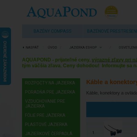
BAZÉNY COMPASS
BAZÉNOVÉ PRESTREŠEN
NASPÄŤ
⋮
ÚVOD
/
JAZIERKA ESHOP
/
OSVETLENIE
AQUAPOND - prijateľné ceny,
výrazné zľavy pri 
tým väčšia zľava. Ceny dohodou! Informujte sa n
Káble a konektor
ROZPOČTY NA JAZIERKA
PORADŇA PRE JAZIERKA
Káble, konektory a ovláda
VZDUCHOVANIE PRE
JAZIERKA
FÓLIE PRE JAZIERKA
PLASTOVÉ JAZIERKA
1.
JAZIERKOVÉ ČERPADLÁ