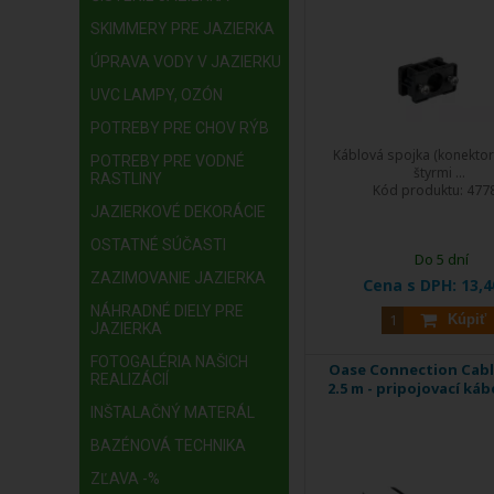
SKIMMERY PRE JAZIERKA
ÚPRAVA VODY V JAZIERKU
UVC LAMPY, OZÓN
POTREBY PRE CHOV RÝB
Káblová spojka (konektor
POTREBY PRE VODNÉ
štyrmi ...
RASTLINY
Kód produktu:
477
JAZIERKOVÉ DEKORÁCIE
OSTATNÉ SÚČASTI
Do 5 dní
ZAZIMOVANIE JAZIERKA
Cena s DPH:
13,4
NÁHRADNÉ DIELY PRE
Kúpiť
JAZIERKA
FOTOGALÉRIA NAŠICH
Oase Connection Cabl
REALIZÁCIÍ
2.5 m - pripojovací káb
INŠTALAČNÝ MATERÁL
BAZÉNOVÁ TECHNIKA
ZĽAVA -%