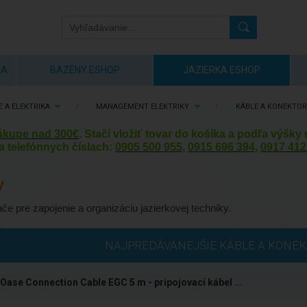
IA
BAZÉNY ESHOP
JAZIERKA ESHOP
 A ELEKTRIKA
/
MANAGEMENT ELEKTRIKY
/
KÁBLE A KONEKTOR
nákupe nad 300€
. Stačí vložiť tovar do košíka a podľa výšk
a telefónnych číslach:
0905 500 955
,
0915 696 394
,
0917 412
y
če pre zapojenie a organizáciu jazierkovej techniky.
NAJPREDÁVANEJŠIE KÁBLE A KONE
Oase Connection Cable EGC 5 m - pripojovací kábel ...