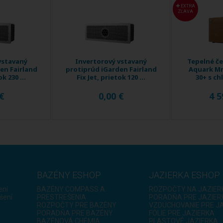
EXTRA
ZĽAVA
vstavaný
Invertorový vstavaný
Tepelné č
en Fairland
protiprúd iGarden Fairland
Aquark Mr
ok 230 ...
Fix Jet, prietok 120 ...
30+ s chl
 €
0,00 €
4 5
BAZÉNY ESHOP
JAZIERKA ESHOP
ení
BAZÉNY COMPASS A
ROZPOČTY NA JAZIER
šení
PRESTREŠENIA
PORADŇA PRE JAZIER
ROZPOČTY PRE BAZÉNY
VZDUCHOVANIE PRE J
PORADŇA PRE BAZÉNY
FÓLIE PRE JAZIERKA
BAZÉNOVÁ CHÉMIA
PLASTOVÉ JAZIERKA