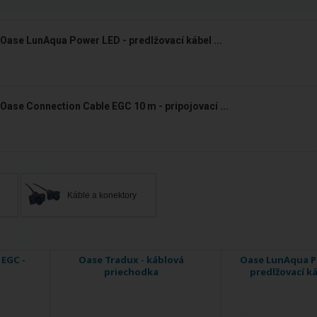
Oase LunAqua Power LED - predlžovací kábel ...
Oase Connection Cable EGC 10 m - pripojovací ...
Káble a konektory
 EGC -
Oase Tradux - káblová
Oase LunAqua P
priechodka
predlžovací ká