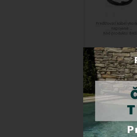
Predlžovací kábel vhod
napojenie ...
Kód produktu:
840
Do 5 dní
Cena s DPH:
95,8
Kúpiť
LED osvetlenie