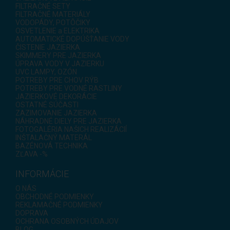
FILTRAČNÉ SETY
FILTRAČNÉ MATERIÁLY
VODOPÁDY, POTÔČIKY
OSVETLENIE a ELEKTRIKA
AUTOMATICKÉ DOPÚŠŤANIE VODY
ČISTENIE JAZIERKA
SKIMMERY PRE JAZIERKA
ÚPRAVA VODY V JAZIERKU
UVC LAMPY, OZÓN
POTREBY PRE CHOV RÝB
POTREBY PRE VODNÉ RASTLINY
JAZIERKOVÉ DEKORÁCIE
OSTATNÉ SÚČASTI
ZAZIMOVANIE JAZIERKA
NÁHRADNÉ DIELY PRE JAZIERKA
FOTOGALÉRIA NAŠICH REALIZÁCIÍ
INŠTALAČNÝ MATERÁL
BAZÉNOVÁ TECHNIKA
ZĽAVA -%
INFORMÁCIE
O NÁS
OBCHODNÉ PODMIENKY
REKLAMAČNÉ PODMIENKY
DOPRAVA
OCHRANA OSOBNÝCH ÚDAJOV
BLOG