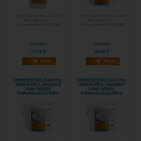
Pevné 20 g tablety s viac než
Pevné 20 g tablety s viac než
80% aktívneho ...
80% aktívneho ...
Kód produktu:
911010100
Kód produktu:
911010300
Skladom
Skladom
14,35 €
43,06 €
Kúpiť
Kúpiť
Chemoform BST maxi 3 kg -
Chemoform BST maxi 5 kg -
tableta 200 g - bazénové
tableta 200 g - bazénové
super tablety,
super tablety,
trojkombinácia chlóru,
trojkombinácia chlóru,
protiriasového prípravku a
protiriasového prípravku a
flokulantu
flokulantu