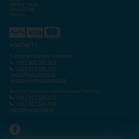
ZAMESTNANIE
PRIHLÁSENIE
Cookies
KONTAKTY
E-shop pre bazény a jazierka
+421
905 500 955
+421 915 696 394
servis@aquapond.sk
objednavky@aquapond.sk
Bazény Compass a prestrešenia bazénov
+421 911 545 479
+421 907 545 479
bartal@aquapond.sk