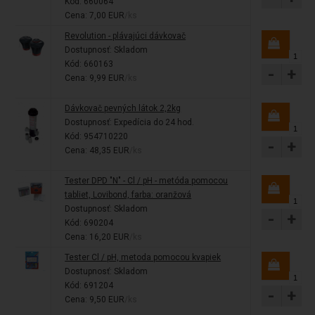
Kód: 660064
Cena: 7,00 EUR
/ks
Revolution - plávajúci dávkovač
Dostupnosť:
Skladom
Kód: 660163
-
+
Cena: 9,99 EUR
/ks
Dávkovač pevných látok 2,2kg
Dostupnosť:
Expedícia do 24 hod.
Kód: 954710220
-
+
Cena: 48,35 EUR
/ks
Tester DPD "N" - Cl / pH - metóda pomocou
tabliet, Lovibond, farba: oranžová
Dostupnosť:
Skladom
-
+
Kód: 690204
Cena: 16,20 EUR
/ks
Tester Cl / pH, metoda pomocou kvapiek
Dostupnosť:
Skladom
Kód: 691204
-
+
Cena: 9,50 EUR
/ks