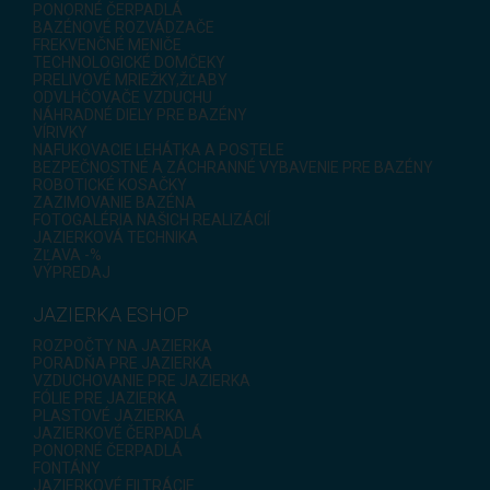
PONORNÉ ČERPADLÁ
BAZÉNOVÉ ROZVÁDZAČE
FREKVENČNÉ MENIČE
TECHNOLOGICKÉ DOMČEKY
PRELIVOVÉ MRIEŽKY,ŽĽABY
ODVLHČOVAČE VZDUCHU
NÁHRADNÉ DIELY PRE BAZÉNY
VÍRIVKY
NAFUKOVACIE LEHÁTKA A POSTELE
BEZPEČNOSTNÉ A ZÁCHRANNÉ VYBAVENIE PRE BAZÉNY
ROBOTICKÉ KOSAČKY
ZAZIMOVANIE BAZÉNA
FOTOGALÉRIA NAŠICH REALIZÁCIÍ
JAZIERKOVÁ TECHNIKA
ZĽAVA -%
VÝPREDAJ
JAZIERKA ESHOP
ROZPOČTY NA JAZIERKA
PORADŇA PRE JAZIERKA
VZDUCHOVANIE PRE JAZIERKA
FÓLIE PRE JAZIERKA
PLASTOVÉ JAZIERKA
JAZIERKOVÉ ČERPADLÁ
PONORNÉ ČERPADLÁ
FONTÁNY
JAZIERKOVÉ FILTRÁCIE