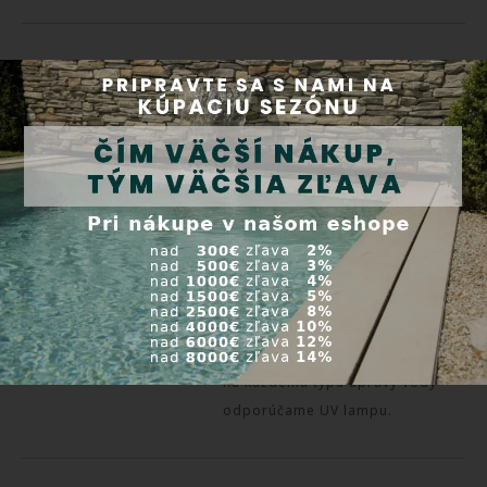
Alkalinita bazénovej
vody
Správna hodnota alkalinity je
veľmi dôležitý faktor pri
úprave bazénovej vody.
Prečo sa rozhodnúť
pre UV lampu?
Ku každému typu úpravy vody
odporúčame UV lampu.