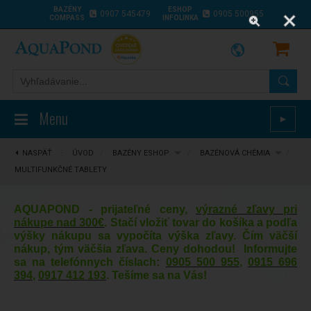
BAZÉNY
ESHOP
0907 545479
0905 500955
COMPASS
INFOLINKA
Menu
►
NASPÄŤ
⋮
ÚVOD
/
BAZÉNY ESHOP
/
BAZÉNOVÁ CHÉMIA
/
MULTIFUNKČNÉ TABLETY
AQUAPOND - prijateľné ceny,
výrazné zľavy pri
nákupe nad 300€
. Stačí vložiť tovar do košíka a podľa
výšky nákupu sa vypočíta výška zľavy. Čím väčší
nákup, tým väčšia zľava. Ceny dohodou! Informujte
sa na telefónnych číslach:
0905 500 955
,
0915 696
394
,
0917 412 193
. Tešíme sa na Vás!