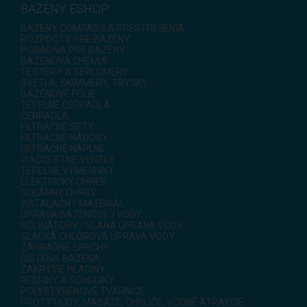
BAZÉNY ESHOP
BAZÉNY COMPASS A PRESTREŠENIA
ROZPOČTY PRE BAZÉNY
PORADŇA PRE BAZÉNY
BAZÉNOVÁ CHÉMIA
TESTERY A TEPLOMERY
SVETLÁ, SKIMMERY, TRYSKY
BAZÉNOVÉ FÓLIE
TEPELNÉ ČERPADLÁ
ČERPADLÁ
FILTRAČNÉ SETY
FILTRAČNÉ NÁDOBY
FILTRAČNÉ NÁPLNE
VIACCESTNÉ VENTILY
TEPELNÉ VÝMENNÍKY
ELEKTRICKÝ OHREV
SOLÁRNY OHREV
INŠTALAČNÝ MATERIÁL
ÚPRAVA BAZÉNOVEJ VODY
SOLINÁTORY - SLANÁ ÚPRAVA VODY
SLADKÁ CHLÓROVÁ ÚPRAVA VODY
ZÁHRADNÉ SPRCHY
ČISTENIE BAZÉNA
ZAKRYTIE HLADINY
REBRÍKY A SCHODÍKY
POLYSTYRÉNOVÉ TVÁRNICE
PROTIPRÚDY, MASÁŽE, CHRLIČE, VODNÉ ATRAKCIE