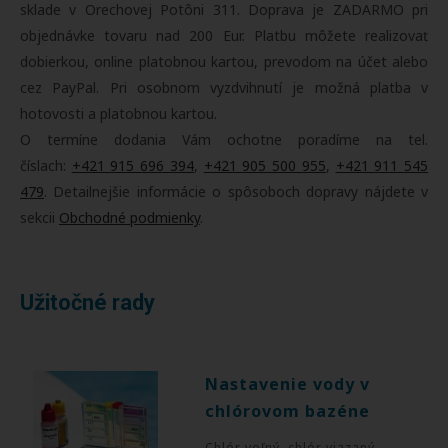
sklade v Orechovej Potôni 311. Doprava je ZADARMO pri
objednávke tovaru nad 200 Eur. Platbu môžete realizovať
dobierkou, online platobnou kartou, prevodom na účet alebo
cez PayPal. Pri osobnom vyzdvihnutí je možná platba v
hotovosti a platobnou kartou.
O termíne dodania Vám ochotne poradíme na tel.
číslach:
+421 915 696 394
,
+421 905 500 955
,
+421 911 545
479
. Detailnejšie informácie o spôsoboch dopravy nájdete v
sekcii
Obchodné podmienky
.
Užitočné rady
Nastavenie vody v
chlórovom bazéne
Chlór voľný, chlór viazaný,