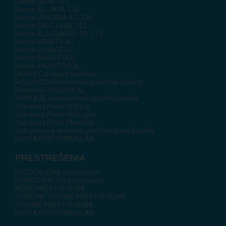
Bazén JAVA 101
Bazén XL-JAVA 114
Bazén RIVERINA 67, 106
Bazén FAST LANE 122
Bazén XL LOUNGER 95, 115
Bazén INFINITY 80
Bazén PLUNGE 35
Bazén BABY POOL
Bazén YACHT POOL
FARBY Compass bazénov
ROLLO COVER roletové prekrytie hladiny
Prekrytia COVERSEAL
VANTAGE samočistiaci systém bazéna
Compass Pools LED pás
Compass Pools Hydropro
Compass Pools Maxi-Rib
Zabudovaný skimmer, pre Compass bazény
KONTAKTNÝ FORMULÁR
PRESTREŠENIA
FOTOGALÉRIA prestrešení
KONFIGURÁTOR prestrešení
NÍZKE PRESTREŠENIA
STREDNE VYSOKÉ PRESTREŠENIA
VYSOKÉ PRESTREŠENIA
KONTAKTNÝ FORMULÁR