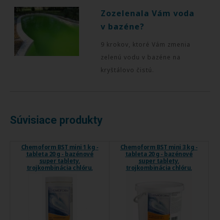
Zozelenala Vám voda
v bazéne?
9 krokov, ktoré Vám zmenia
zelenú vodu v bazéne na
kryštálovo čistú.
Súvisiace produkty
Chemoform BST mini 1 kg -
Chemoform BST mini 3 kg -
tableta 20 g - bazénové
tableta 20 g - bazénové
super tablety,
super tablety,
trojkombinácia chlóru,
trojkombinácia chlóru,
protiriasového prípravku a
protiriasového prípravku a
flokulantu
flokulantu