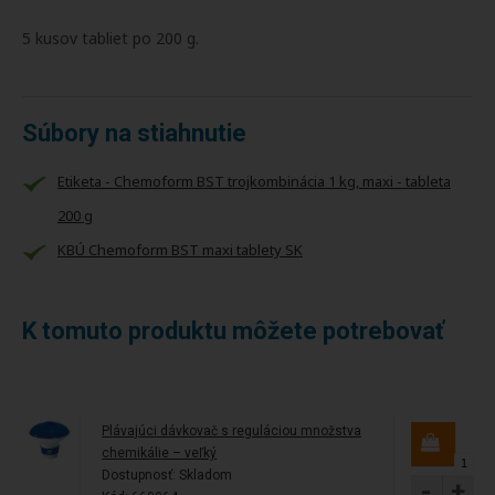
5 kusov tabliet po 200 g.
Súbory na stiahnutie
Etiketa - Chemoform BST trojkombinácia 1 kg, maxi - tableta
200 g
KBÚ Chemoform BST maxi tablety SK
K tomuto produktu môžete potrebovať
Plávajúci dávkovač s reguláciou množstva
chemikálie – veľký
Dostupnosť:
Skladom
-
+