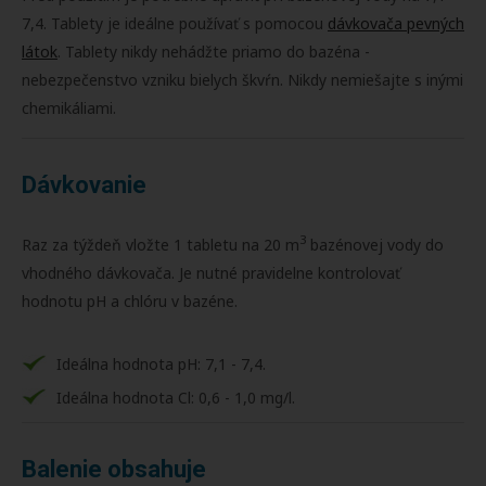
7,4. Tablety je ideálne používať s pomocou
dávkovača pevných
látok
. Tablety nikdy nehádžte priamo do bazéna -
nebezpečenstvo vzniku bielych škvŕn. Nikdy nemiešajte s inými
chemikáliami.
Dávkovanie
3
Raz za týždeň vložte 1 tabletu na 20 m
bazénovej vody do
vhodného dávkovača. Je nutné pravidelne kontrolovať
hodnotu pH a chlóru v bazéne.
Ideálna hodnota pH: 7,1 - 7,4.
Ideálna hodnota Cl: 0,6 - 1,0 mg/l.
Balenie obsahuje