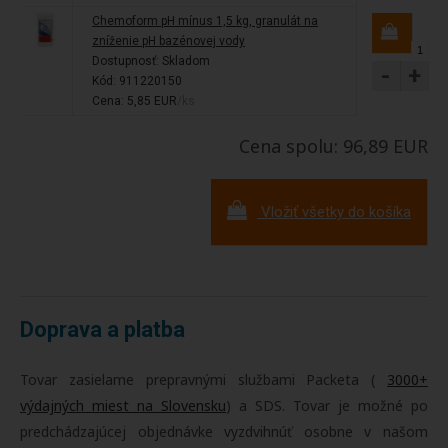
Chemoform pH mínus 1,5 kg, granulát na
zníženie pH bazénovej vody
Dostupnosť:
Skladom
-
+
Kód: 911220150
Cena: 5,85 EUR
/ks
Cena spolu: 96,89 EUR
Vložiť všetky do košíka
Doprava a platba
Tovar zasielame prepravnými službami Packeta (
3000+
výdajných miest na Slovensku
) a SDS. Tovar je možné po
predchádzajúcej objednávke vyzdvihnúť osobne v našom