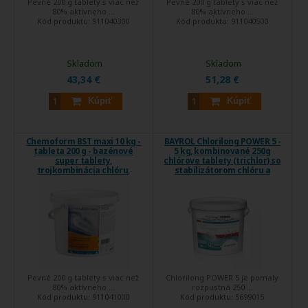
Pevné 200 g tablety s viac než
Pevné 200 g tablety s viac než
80% aktívneho ...
80% aktívneho ...
Kód produktu:
911040300
Kód produktu:
911040500
Skladom
Skladom
43,34 €
51,28 €
Kúpiť
Kúpiť
Chemoform BST maxi 10 kg -
BAYROL Chlorilong POWER 5 -
tableta 200 g - bazénové
5 kg, kombinované 250g
super tablety,
chlórove tablety (trichlor) so
trojkombinácia chlóru,
stabilizátorom chlóru a
protiriasového prípravku a
tvrdosti, prípravkom proti
flokulantu
riasam
Pevné 200 g tablety s viac než
Chlorilong POWER 5 je pomaly
80% aktívneho ...
rozpustná 250 ...
Kód produktu:
911041000
Kód produktu:
5699015