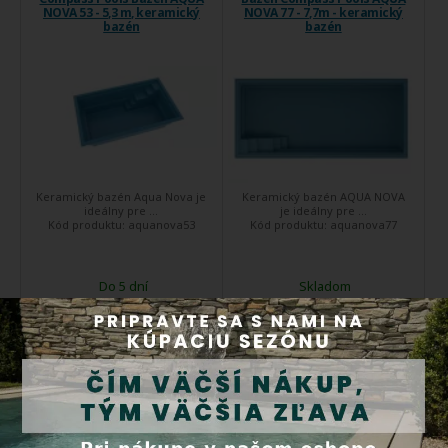
NOVA 53 - 5,3 m, keramický
NOVA 77 - 7,7m - keramický
bazén
bazén
Keramický bazén Aqua Nova je
Keramický bazén AQUA NOVA
ideálny pre ...
je ideálny pre ...
Kód produktu:
aquanova53
Kód produktu:
aquanova77
Do 5 dní
Skladom
13 080,00 €
15 957,00 €
Kúpiť
Kúpiť
Bazén Compass Pools AQUA
Bazén Compass Pools FAST
NOVA 84 - 8,4m - keramický
LANE 122 - 12,2 m - keramický
bazén
bazén