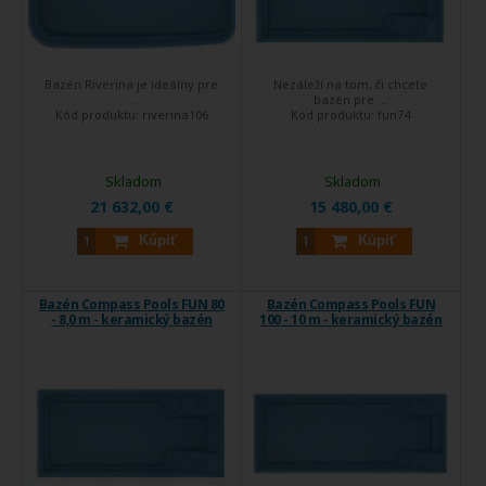
Bazén Riverina je ideálny pre
Nezáleží na tom, či chcete
...
bazén pre ...
Kód produktu:
riverina106
Kód produktu:
fun74
Skladom
Skladom
21 632,00 €
15 480,00 €
Kúpiť
Kúpiť
Bazén Compass Pools FUN 80
Bazén Compass Pools FUN
- 8,0 m - keramický bazén
100 - 10 m - keramický bazén