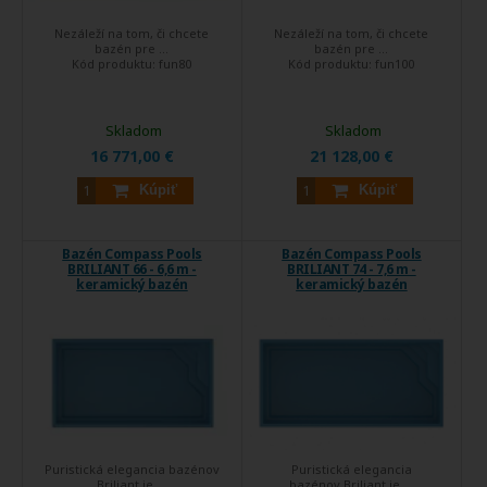
Nezáleží na tom, či chcete
Nezáleží na tom, či chcete
bazén pre ...
bazén pre ...
Kód produktu:
fun80
Kód produktu:
fun100
Skladom
Skladom
16 771,00 €
21 128,00 €
Kúpiť
Kúpiť
Bazén Compass Pools
Bazén Compass Pools
BRILIANT 66 - 6,6 m -
BRILIANT 74 - 7,6 m -
keramický bazén
keramický bazén
Puristická elegancia bazénov
Puristická elegancia
Briliant je ...
bazénov Briliant je ...