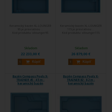
Keramický bazén XL-LOUNGER
Keramický bazén XL-LOUNGER
95 je prevratnou ...
115 je prevratnou ...
Kód produktu:
xllounger95
Kód produktu:
xllounger115
Skladom
Skladom
22 233,00 €
26 879,00 €
Kúpiť
Kúpiť
Bazén Compass Pools X-
Bazén Compass Pools X-
TRAINER 45 - 4,5 m -
TRAINER 82 - 8,2 m -
keramický bazén
keramický bazén