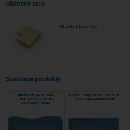
Užitočné rady
Stavba bazéna
Súvisiace produkty
Bazén Compass Pools
Bazén Compass Pools FUN 74
RIVERINA 106 - 10,6 m -
- 7,4 m - keramický bazén
keramický bazén