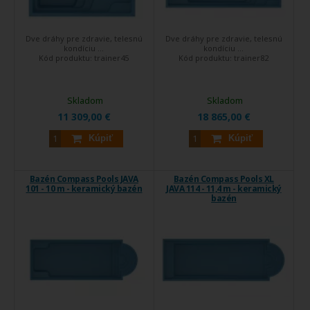
Dve dráhy pre zdravie, telesnú
Dve dráhy pre zdravie, telesnú
kondíciu ...
kondíciu ...
Kód produktu:
trainer45
Kód produktu:
trainer82
Skladom
Skladom
11 309,00 €
18 865,00 €
Kúpiť
Kúpiť
Bazén Compass Pools JAVA
Bazén Compass Pools XL
101 - 10 m - keramický bazén
JAVA 114 - 11,4 m - keramický
bazén