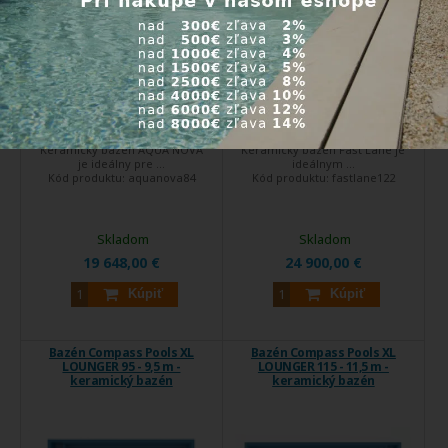
Keramický bazén AQUA NOVA
Keramický bazén Fast Lane je
je ideálny pre ...
ideálnym ...
Kód produktu:
aquanova84
Kód produktu:
fastlane122
Skladom
Skladom
19 648,00 €
24 900,00 €
Kúpiť
Kúpiť
Bazén Compass Pools XL
Bazén Compass Pools XL
LOUNGER 95 - 9,5 m -
LOUNGER 115 - 11,5 m -
keramický bazén
keramický bazén