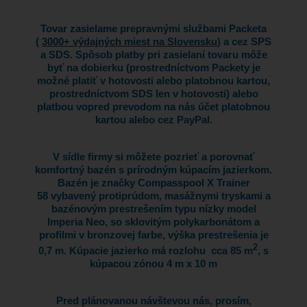
Tovar zasielame prepravnými službami Packeta
(
3000+ výdajných miest na Slovensku
) a cez SPS
a SDS. Spôsob platby pri zasielaní tovaru môže
byť na dobierku (prostredníctvom Packety je
možné platiť v hotovosti alebo platobnou kartou,
prostredníctvom SDS len v hotovosti) alebo
platbou vopred prevodom na nás účet platobnou
kartou alebo cez PayPal.
V sídle firmy si môžete pozrieť a porovnať
komfortný bazén s prírodným kúpacím jazierkom.
Bazén je značky Compasspool X Trainer
58 vybavený protiprúdom, masážnymi tryskami a
bazénovým prestrešením typu nízky model
Imperia Neo, so sklovitým polykarbonátom a
profilmi v bronzovej farbe, výška prestrešenia je
2
0,7 m. Kúpacie jazierko má rozlohu cca 85 m
, s
kúpacou zónou 4 m x 10 m
Pred plánovanou návštevou nás, prosím,