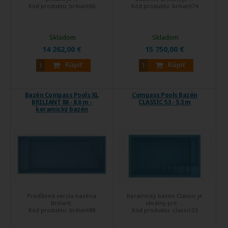
Kód produktu:
briliant66
Kód produktu:
briliant74
Skladom
Skladom
14 262,00 €
15 750,00 €
Kúpiť
Kúpiť
Bazén Compass Pools XL
Compass Pools Bazén
BRILIANT 88 - 8,6 m -
CLASSIC 53 - 5,3 m
keramický bazén
Predĺžená verzia bazéna
Keramický bazén Classic je
Briliant.
ideálny pre ...
Kód produktu:
briliant88
Kód produktu:
classic53