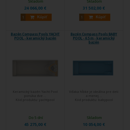
Skladom
Skladom
24 066,00 €
31 502,00 €
Kúpiť
Kúpiť
Bazén Compass Pools YACHT
Bazén Compass Pools BABY
POOL - keramický bazén
POOL - 6,5 m - keramický
bazén
Keramický bazén Yacht Pool
Vďaka hĺbke je ideálna pre deti
ponúka dve ...
a menej ...
Kód produktu:
yachtpool
Kód produktu:
babypool
Do 5 dní
Skladom
45 275,00 €
10 054,00 €