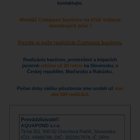
kontaktujte.
Montáž Compass bazénov na kľúč vrátane
stavebných prác !
Pozrite si naše realizácie Compass bazénov.
Realizáciu bazénov, prestrešení a kúpacích
jazierok
robíme už 20 rokov
na Slovensku, v
Českej republike, Maďarsku a Rakúsku.
Počas doby nášho pôsobenia sme urobili už
viac
ako 500 realizácií.
Prevádzkovateľ:
AQUAPOND s.r.o.
Tichá 311, 930 02 Orechová Potôň, Slovensko
IČO: 44988788, DIČ: 2022917974, IČ DPH: