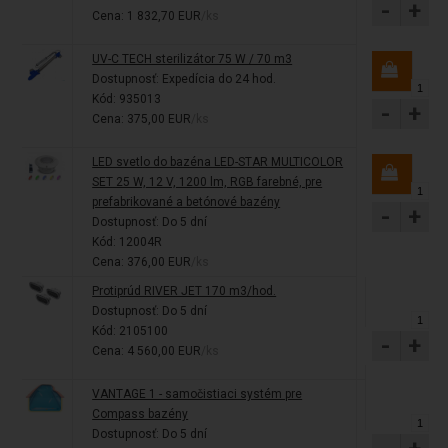
-
+
Cena: 1 832,70 EUR
/ks
UV-C TECH sterilizátor 75 W / 70 m3
Dostupnosť:
Expedícia do 24 hod.
Kód: 935013
-
+
Cena: 375,00 EUR
/ks
LED svetlo do bazéna LED-STAR MULTICOLOR
SET 25 W, 12 V, 1200 lm, RGB farebné, pre
prefabrikované a betónové bazény
-
+
Dostupnosť:
Do 5 dní
Kód: 12004R
Cena: 376,00 EUR
/ks
Protiprúd RIVER JET 170 m3/hod.
Dostupnosť:
Do 5 dní
Kód: 2105100
-
+
Cena: 4 560,00 EUR
/ks
VANTAGE 1 - samočistiaci systém pre
Compass bazény
Dostupnosť:
Do 5 dní