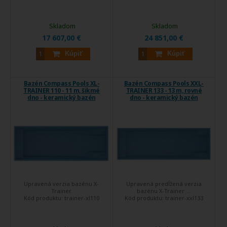
Skladom
Skladom
17 607,00 €
24 851,00 €
Kúpiť
Kúpiť
Bazén Compass Pools XL-
Bazén Compass Pools XXL-
TRAINER 110 - 11 m, šikmé
TRAINER 133 - 13 m, rovné
dno - keramický bazén
dno - keramický bazén
Upravená verzia bazénu X-
Upravená predĺžená verzia
Trainer.
bazénu X-Trainer ...
Kód produktu:
trainer-xl110
Kód produktu:
trainer-xxl133