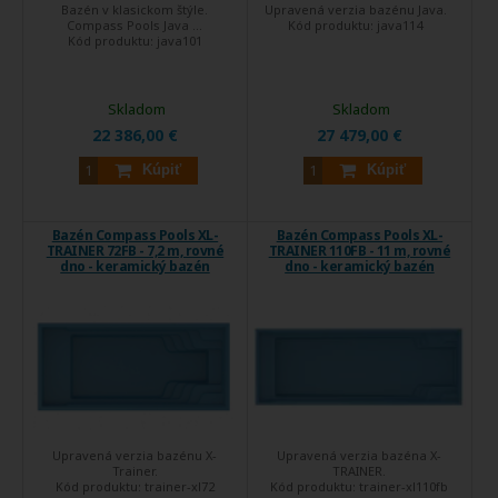
Bazén v klasickom štýle.
Upravená verzia bazénu Java.
Compass Pools Java ...
Kód produktu:
java114
Kód produktu:
java101
Skladom
Skladom
22 386,00 €
27 479,00 €
Kúpiť
Kúpiť
Bazén Compass Pools XL-
Bazén Compass Pools XL-
TRAINER 72FB - 7,2 m, rovné
TRAINER 110FB - 11 m, rovné
dno - keramický bazén
dno - keramický bazén
Upravená verzia bazénu X-
Upravená verzia bazéna X-
Trainer.
TRAINER.
Kód produktu:
trainer-xl72
Kód produktu:
trainer-xl110fb