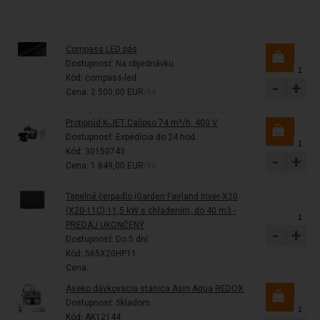
Compass LED pás
Dostupnosť:
Na objednávku
Kód: compass-led
-
+
Cena: 2 500,00 EUR
/ks
Protiprúd K-JET Calipso 74 m³/h, 400 V
Dostupnosť:
Expedícia do 24 hod.
Kód: 30150743
-
+
Cena: 1 849,00 EUR
/ks
Tepelné čerpadlo iGarden Fairland Inver-X20
(X20-11C) 11,5 kW s chladením, do 40 m3 -
PREDAJ UKONČENÝ
-
+
Dostupnosť:
Do 5 dní
Kód: 565X20HP11
Cena:
Aseko dávkovacia stanica Asin Aqua REDOX
Dostupnosť:
Skladom
Kód: AK12144