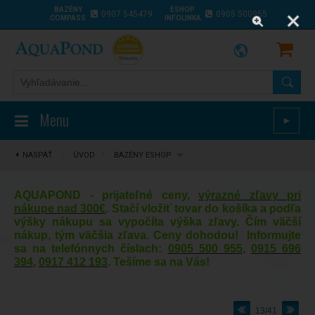
BAZÉNY
ESHOP
0907 545479
0905 500955
COMPASS
INFOLINKA
Menu
►
NASPÄŤ
⋮
ÚVOD
/
BAZÉNY ESHOP
AQUAPOND - prijateľné ceny,
výrazné zľavy pri
nákupe nad 300€
. Stačí vložiť tovar do košíka a podľa
výšky nákupu sa vypočíta výška zľavy. Čím väčší
nákup, tým väčšia zľava. Ceny dohodou! Informujte
sa na telefónnych číslach:
0905 500 955
,
0915 696
394
,
0917 412 193
. Tešíme sa na Vás!
13/41