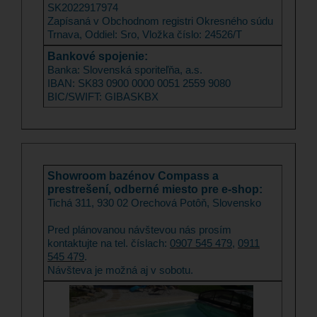
SK2022917974
Zapísaná v Obchodnom registri Okresného súdu
Trnava, Oddiel: Sro, Vložka číslo: 24526/T
Bankové spojenie:
Banka: Slovenská sporiteľňa, a.s.
IBAN: SK83 0900 0000 0051 2559 9080
BIC/SWIFT: GIBASKBX
Sho
wroom
bazénov Compass a
prestrešení, odberné miesto pre e-shop:
Tichá 311, 930 02 Orechová Potôň, Slovensko
Pred plánovanou návštevou nás prosím
kontaktujte na tel. číslach:
0907 545 479
,
0911
545 479
.
Návšteva je možná aj v sobotu.