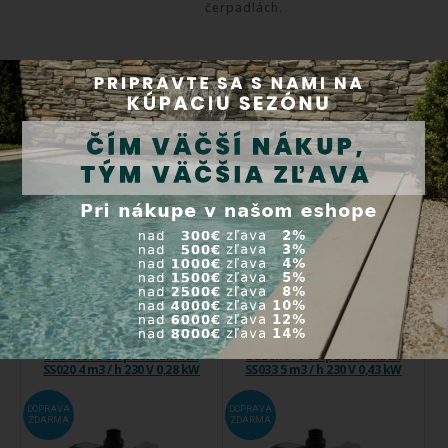
čerpadlách.
Čerpadlo bzučí ale
nerozbehne sa?
Návod na to, ako vyriešiť
problém so zaseknutým
čerpadlom.
Súvisiace produkty
Bazénové čerpadlo Emaux
Bazénové čerpadlo Emaux
SS020 4 m3 / h 230 V 0,28 kW
SS033 5 m3 / h 230 V 0,43 kW
DOPRAVA
DOPRAVA
ZDARMA
ZDARMA