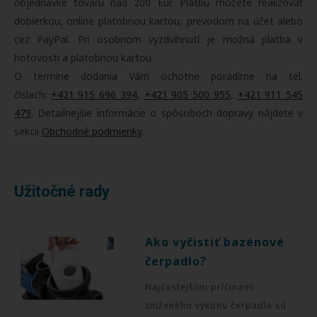
objednávke tovaru nad 200 Eur. Platbu môžete realizovať
dobierkou, online platobnou kartou, prevodom na účet alebo
cez PayPal. Pri osobnom vyzdvihnutí je možná platba v
hotovosti a platobnou kartou.
O termíne dodania Vám ochotne poradíme na tel.
číslach:
+421 915 696 394
,
+421 905 500 955
,
+421 911 545
479
. Detailnejšie informácie o spôsoboch dopravy nájdete v
sekcii
Obchodné podmienky
.
Užitočné rady
Ako vyčistiť bazénové
čerpadlo?
Najčastejšími príčinami
zníženého výkonu čerpadla sú