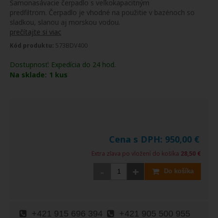
Samonasávacie čerpadlo s veľkokapacitným
predfiltrom. Čerpadlo je vhodné na použitie v bazénoch so
sladkou, slanou aj morskou vodou.
prečítajte si viac
Kód produktu:
573BDV400
Dostupnosť:
Expedícia do 24 hod.
Na sklade:
1
kus
Cena s DPH:
950,00
€
Extra zľava po vložení do košíka
28,50 €
-
+
Do košíka
+421 915 696 394
+421 905 500 955