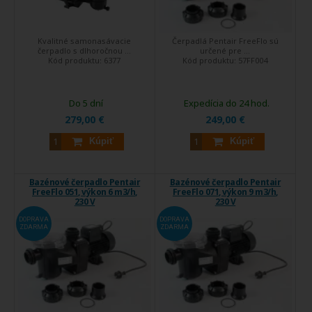
Kvalitné samonasávacie
Čerpadlá Pentair FreeFlo sú
čerpadlo s dlhoročnou ...
určené pre ...
Kód produktu:
6377
Kód produktu:
57FF004
Do 5 dní
Expedícia do 24 hod.
279,00 €
249,00 €
Kúpiť
Kúpiť
Bazénové čerpadlo Pentair
Bazénové čerpadlo Pentair
FreeFlo 051, výkon 6 m3/h,
FreeFlo 071, výkon 9 m3/h,
230 V
230 V
DOPRAVA
DOPRAVA
ZDARMA
ZDARMA