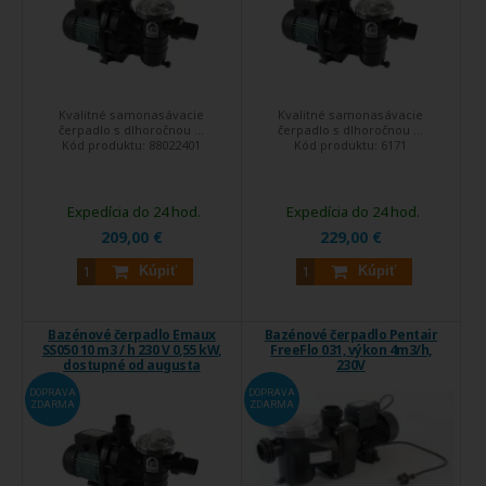
Kvalitné samonasávacie
Kvalitné samonasávacie
čerpadlo s dlhoročnou ...
čerpadlo s dlhoročnou ...
Kód produktu:
88022401
Kód produktu:
6171
Expedícia do 24 hod.
Expedícia do 24 hod.
209,00 €
229,00 €
Kúpiť
Kúpiť
Bazénové čerpadlo Emaux
Bazénové čerpadlo Pentair
SS050 10 m3 / h 230 V 0,55 kW,
FreeFlo 031, výkon 4m3/h,
dostupné od augusta
230V
DOPRAVA
DOPRAVA
ZDARMA
ZDARMA