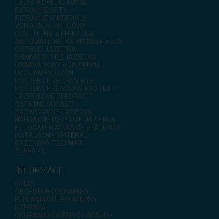
JAZIERKOVÉ FILTRÁCIE
FILTRAČNÉ SETY
FILTRAČNÉ MATERIÁLY
VODOPÁDY, POTÔČIKY
OSVETLENIE a ELEKTRIKA
AUTOMATICKÉ DOPÚŠŤANIE VODY
ČISTENIE JAZIERKA
SKIMMERY PRE JAZIERKA
ÚPRAVA VODY V JAZIERKU
UVC LAMPY, OZÓN
POTREBY PRE CHOV RÝB
POTREBY PRE VODNÉ RASTLINY
JAZIERKOVÉ DEKORÁCIE
OSTATNÉ SÚČASTI
ZAZIMOVANIE JAZIERKA
NÁHRADNÉ DIELY PRE JAZIERKA
FOTOGALÉRIA NAŠICH REALIZÁCIÍ
INŠTALAČNÝ MATERÁL
BAZÉNOVÁ TECHNIKA
ZĽAVA -%
INFORMÁCIE
O NÁS
OBCHODNÉ PODMIENKY
REKLAMAČNÉ PODMIENKY
DOPRAVA
OCHRANA OSOBNÝCH ÚDAJOV