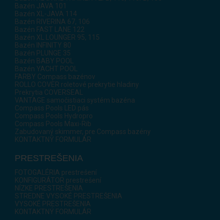
Bazén JAVA 101
Bazén XL-JAVA 114
Bazén RIVERINA 67, 106
Bazén FAST LANE 122
Bazén XL LOUNGER 95, 115
Bazén INFINITY 80
Bazén PLUNGE 35
Bazén BABY POOL
Bazén YACHT POOL
FARBY Compass bazénov
ROLLO COVER roletové prekrytie hladiny
Prekrytia COVERSEAL
VANTAGE samočistiaci systém bazéna
Compass Pools LED pás
Compass Pools Hydropro
Compass Pools Maxi-Rib
Zabudovaný skimmer, pre Compass bazény
KONTAKTNÝ FORMULÁR
PRESTREŠENIA
FOTOGALÉRIA prestrešení
KONFIGURÁTOR prestrešení
NÍZKE PRESTREŠENIA
STREDNE VYSOKÉ PRESTREŠENIA
VYSOKÉ PRESTREŠENIA
KONTAKTNÝ FORMULÁR