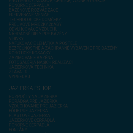
PROTIPRÚDY, MASÁŽE, CHRLIČE, VODNÉ ATRAKCIE
PONORNÉ ČERPADLÁ
BAZÉNOVÉ ROZVÁDZAČE
FREKVENČNÉ MENIČE
TECHNOLOGICKÉ DOMČEKY
PRELIVOVÉ MRIEŽKY,ŽĽABY
ODVLHČOVAČE VZDUCHU
NÁHRADNÉ DIELY PRE BAZÉNY
VÍRIVKY
NAFUKOVACIE LEHÁTKA A POSTELE
BEZPEČNOSTNÉ A ZÁCHRANNÉ VYBAVENIE PRE BAZÉNY
ROBOTICKÉ KOSAČKY
ZAZIMOVANIE BAZÉNA
FOTOGALÉRIA NAŠICH REALIZÁCIÍ
JAZIERKOVÁ TECHNIKA
ZĽAVA -%
VÝPREDAJ
JAZIERKA ESHOP
ROZPOČTY NA JAZIERKA
PORADŇA PRE JAZIERKA
VZDUCHOVANIE PRE JAZIERKA
FÓLIE PRE JAZIERKA
PLASTOVÉ JAZIERKA
JAZIERKOVÉ ČERPADLÁ
PONORNÉ ČERPADLÁ
FONTÁNY