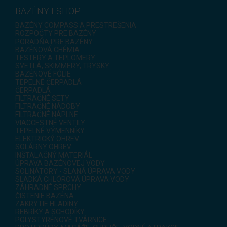
BAZÉNY ESHOP
BAZÉNY COMPASS A PRESTREŠENIA
ROZPOČTY PRE BAZÉNY
PORADŇA PRE BAZÉNY
BAZÉNOVÁ CHÉMIA
TESTERY A TEPLOMERY
SVETLÁ, SKIMMERY, TRYSKY
BAZÉNOVÉ FÓLIE
TEPELNÉ ČERPADLÁ
ČERPADLÁ
FILTRAČNÉ SETY
FILTRAČNÉ NÁDOBY
FILTRAČNÉ NÁPLNE
VIACCESTNÉ VENTILY
TEPELNÉ VÝMENNÍKY
ELEKTRICKÝ OHREV
SOLÁRNY OHREV
INŠTALAČNÝ MATERIÁL
ÚPRAVA BAZÉNOVEJ VODY
SOLINÁTORY - SLANÁ ÚPRAVA VODY
SLADKÁ CHLÓROVÁ ÚPRAVA VODY
ZÁHRADNÉ SPRCHY
ČISTENIE BAZÉNA
ZAKRYTIE HLADINY
REBRÍKY A SCHODÍKY
POLYSTYRÉNOVÉ TVÁRNICE