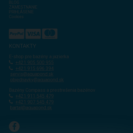
BLOG
ZAMESTNANIE
PRIHLÁSENIE
Cookies
KONTAKTY
E-shop pre bazény a jazierka
+421
905 500 955
+421 915 696 394
servis@aquapond.sk
objednavky@aquapond.sk
Bazény Compass a prestrešenia bazénov
+421 911 545 479
+421 907 545 479
bartal@aquapond.sk