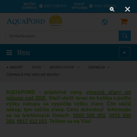
BAZÉNY
ESHOP
0907 545479
0905 500955
COMPASS
INFOLINKA
Menu
►
NASPÄŤ
⋮
ÚVOD
/
BAZÉNY ESHOP
/
ČERPADLÁ
/
ČERPADLÁ PRE VEREJNÉ BAZÉNY
AQUAPOND - prijateľné ceny,
výrazné zľavy pri
nákupe nad 300€
. Stačí vložiť tovar do košíka a podľa
výšky nákupu sa vypočíta výška zľavy. Čím väčší
nákup, tým väčšia zľava. Ceny dohodou! Informujte
sa na telefónnych číslach:
0905 500 955
,
0915 696
394
,
0917 412 193
. Tešíme sa na Vás!