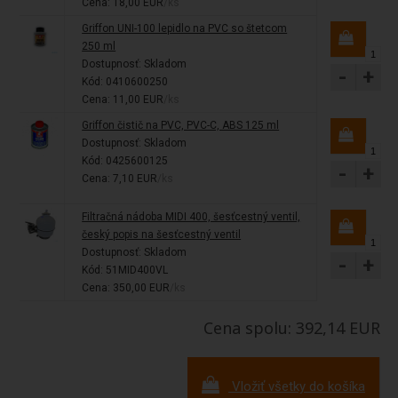
Cena: 18,00 EUR
/ks
Griffon UNI-100 lepidlo na PVC so štetcom
250 ml
Dostupnosť:
Skladom
-
+
Kód: 0410600250
Cena: 11,00 EUR
/ks
Griffon čistič na PVC, PVC-C, ABS 125 ml
Dostupnosť:
Skladom
Kód: 0425600125
-
+
Cena: 7,10 EUR
/ks
Filtračná nádoba MIDI 400, šesťcestný ventil,
český popis na šesťcestný ventil
Dostupnosť:
Skladom
-
+
Kód: 51MID400VL
Cena: 350,00 EUR
/ks
Cena spolu: 392,14 EUR
Vložiť všetky do košíka