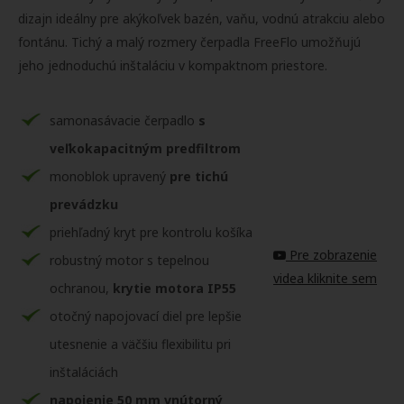
dizajn ideálny pre akýkoľvek bazén, vaňu, vodnú atrakciu alebo
fontánu. Tichý a malý rozmery čerpadla FreeFlo umožňujú
jeho jednoduchú inštaláciu v kompaktnom priestore.
samonasávacie čerpadlo
s
veľkokapacitným predfiltrom
monoblok upravený
pre tichú
prevádzku
priehľadný kryt pre kontrolu košíka
Pre zobrazenie
robustný motor s tepelnou
videa kliknite sem
ochranou,
krytie motora IP55
otočný napojovací diel pre lepšie
utesnenie a väčšiu flexibilitu pri
inštaláciách
napojenie 50 mm vnútorný