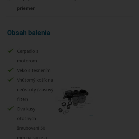
priemer
Obsah balenia
Čerpadlo s
motorom
Veko s tesnením
Vnútorný košík na
nečistoty (vlasový
filter)
Dva kusy
otočných
šraubovaní 50
mm na sanie a