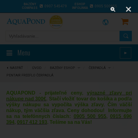
BAZÉNY
ESHOP
0907 545479
0905 500955
COMPASS
INFOLINKA
Menu
►
NASPÄŤ
⋮
ÚVOD
/
BAZÉNY ESHOP
/
ČERPADLÁ
/
PENTAIR FREEFLO ČERPADLÁ
AQUAPOND - prijateľné ceny,
výrazné zľavy pri
nákupe nad 300€
. Stačí vložiť tovar do košíka a podľa
výšky nákupu sa vypočíta výška zľavy. Čím väčší
nákup, tým väčšia zľava. Ceny dohodou! Informujte
sa na telefónnych číslach:
0905 500 955
,
0915 696
394
,
0917 412 193
. Tešíme sa na Vás!