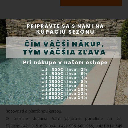
Doprava a platba
Tovar zasielame prepravnými službami Packeta (
3000+
výdajných miest na Slovensku
) a SDS. Tovar je možné po
predchádzajúcej objednávke vyzdvihnúť osobne v našom
sklade v Orechovej Potôni 311. Doprava je ZADARMO pri
objednávke tovaru nad 200 Eur. Platbu môžete realizovať
dobierkou, online platobnou kartou, prevodom na účet alebo
cez PayPal. Pri osobnom vyzdvihnutí je možná platba v
hotovosti a platobnou kartou.
O termíne dodania Vám ochotne poradíme na tel.
číslach:
+421 915 696 394
,
+421 905 500 955
,
+421 911 545