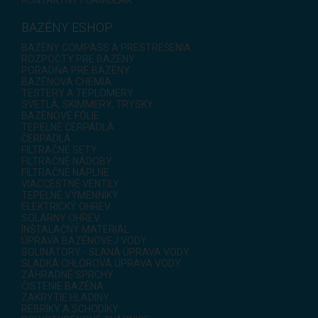
KONTAKTNÝ FORMULÁR
BAZÉNY ESHOP
BAZÉNY COMPASS A PRESTREŠENIA
ROZPOČTY PRE BAZÉNY
PORADŇA PRE BAZÉNY
BAZÉNOVÁ CHÉMIA
TESTERY A TEPLOMERY
SVETLÁ, SKIMMERY, TRYSKY
BAZÉNOVÉ FÓLIE
TEPELNÉ ČERPADLÁ
ČERPADLÁ
FILTRAČNÉ SETY
FILTRAČNÉ NÁDOBY
FILTRAČNÉ NÁPLNE
VIACCESTNÉ VENTILY
TEPELNÉ VÝMENNÍKY
ELEKTRICKÝ OHREV
SOLÁRNY OHREV
INŠTALAČNÝ MATERIÁL
ÚPRAVA BAZÉNOVEJ VODY
SOLINÁTORY - SLANÁ ÚPRAVA VODY
SLADKÁ CHLÓROVÁ ÚPRAVA VODY
ZÁHRADNÉ SPRCHY
ČISTENIE BAZÉNA
ZAKRYTIE HLADINY
REBRÍKY A SCHODÍKY