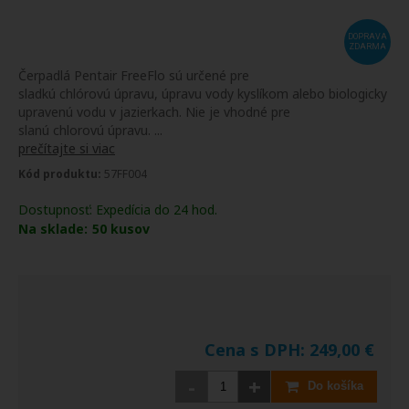
DOPRAVA
ZDARMA
Čerpadlá Pentair FreeFlo sú určené pre
sladkú chlórovú úpravu, úpravu vody kyslíkom alebo biologicky
upravenú vodu v jazierkach. Nie je vhodné pre
slanú chlorovú úpravu. ...
prečítajte si viac
Kód produktu:
57FF004
Dostupnosť:
Expedícia do 24 hod.
Na sklade:
50
kusov
Cena s DPH:
249,00
€
-
+
Do košíka