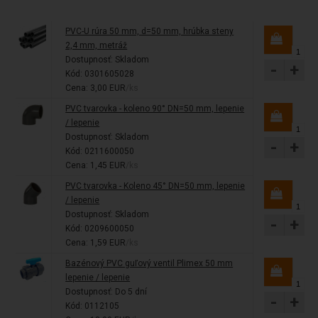
PVC-U rúra 50 mm, d=50 mm, hrúbka steny
2,4 mm, metráž
Dostupnosť:
Skladom
-
+
Kód: 0301605028
Cena: 3,00 EUR
/ks
PVC tvarovka - koleno 90° DN=50 mm, lepenie
/ lepenie
Dostupnosť:
Skladom
-
+
Kód: 0211600050
Cena: 1,45 EUR
/ks
PVC tvarovka - Koleno 45° DN=50 mm, lepenie
/ lepenie
Dostupnosť:
Skladom
-
+
Kód: 0209600050
Cena: 1,59 EUR
/ks
Bazénový PVC guľový ventil Plimex 50 mm
lepenie / lepenie
Dostupnosť:
Do 5 dní
-
+
Kód: 0112105