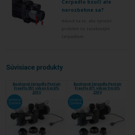
Čerpadlo bzučí ale
nerozbehne sa?
Návod na to, ako vyriešiť
problém so zaseknutým
čerpadlom.
Súvisiace produkty
Bazénové čerpadlo Pentair
Bazénové čerpadlo Pentair
FreeFlo 051, výkon 6 m3/h,
FreeFlo 071, výkon 9 m3/h,
230 V
230 V
DOPRAVA
DOPRAVA
ZDARMA
ZDARMA