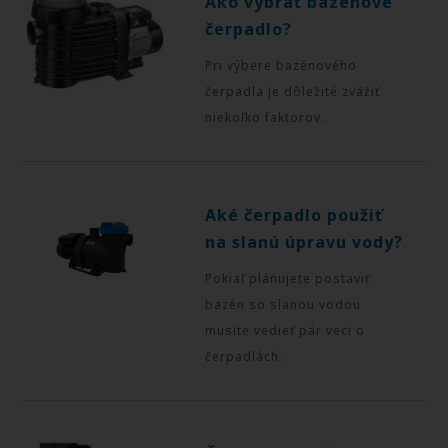
Ako vybrať bazénové
čerpadlo?
Pri výbere bazénového
čerpadla je dôležité zvážiť
niekoľko faktorov.
Aké čerpadlo použiť
na slanú úpravu vody?
Pokiaľ plánujete postaviť
bazén so slanou vodou
musíte vedieť pár veci o
čerpadlách.