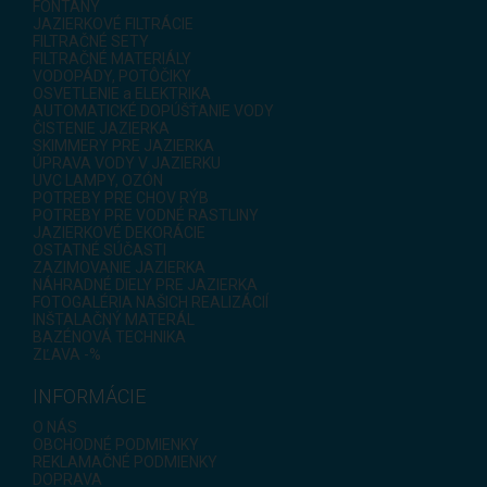
FONTÁNY
JAZIERKOVÉ FILTRÁCIE
FILTRAČNÉ SETY
FILTRAČNÉ MATERIÁLY
VODOPÁDY, POTÔČIKY
OSVETLENIE a ELEKTRIKA
AUTOMATICKÉ DOPÚŠŤANIE VODY
ČISTENIE JAZIERKA
SKIMMERY PRE JAZIERKA
ÚPRAVA VODY V JAZIERKU
UVC LAMPY, OZÓN
POTREBY PRE CHOV RÝB
POTREBY PRE VODNÉ RASTLINY
JAZIERKOVÉ DEKORÁCIE
OSTATNÉ SÚČASTI
ZAZIMOVANIE JAZIERKA
NÁHRADNÉ DIELY PRE JAZIERKA
FOTOGALÉRIA NAŠICH REALIZÁCIÍ
INŠTALAČNÝ MATERÁL
BAZÉNOVÁ TECHNIKA
ZĽAVA -%
INFORMÁCIE
O NÁS
OBCHODNÉ PODMIENKY
REKLAMAČNÉ PODMIENKY
DOPRAVA