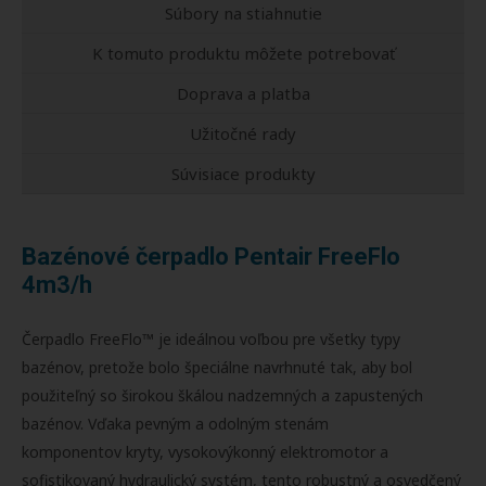
Súbory na stiahnutie
K tomuto produktu môžete potrebovať
Doprava a platba
Užitočné rady
Súvisiace produkty
Bazénové čerpadlo Pentair FreeFlo
4m3/h
Čerpadlo FreeFlo™ je ideálnou voľbou pre všetky typy
bazénov, pretože bolo špeciálne navrhnuté tak, aby bol
použiteľný so širokou škálou nadzemných a zapustených
bazénov. Vďaka pevným a odolným stenám
komponentov kryty, vysokovýkonný elektromotor a
sofistikovaný hydraulický systém, tento robustný a osvedčený