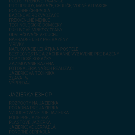
POLYSTYRÉNOVÉ TVÁRNICE
PROTIPRÚDY, MASÁŽE, CHRLIČE, VODNÉ ATRAKCIE
PONORNÉ ČERPADLÁ
BAZÉNOVÉ ROZVÁDZAČE
FREKVENČNÉ MENIČE
TECHNOLOGICKÉ DOMČEKY
PRELIVOVÉ MRIEŽKY,ŽĽABY
ODVLHČOVAČE VZDUCHU
NÁHRADNÉ DIELY PRE BAZÉNY
VÍRIVKY
NAFUKOVACIE LEHÁTKA A POSTELE
BEZPEČNOSTNÉ A ZÁCHRANNÉ VYBAVENIE PRE BAZÉNY
ROBOTICKÉ KOSAČKY
ZAZIMOVANIE BAZÉNA
FOTOGALÉRIA NAŠICH REALIZÁCIÍ
JAZIERKOVÁ TECHNIKA
ZĽAVA -%
VÝPREDAJ
JAZIERKA ESHOP
ROZPOČTY NA JAZIERKA
PORADŇA PRE JAZIERKA
VZDUCHOVANIE PRE JAZIERKA
FÓLIE PRE JAZIERKA
PLASTOVÉ JAZIERKA
JAZIERKOVÉ ČERPADLÁ
PONORNÉ ČERPADLÁ