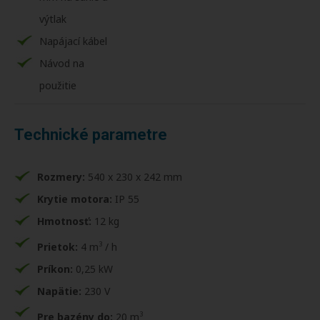
výtlak
Napájací kábel
Návod na
použitie
Technické parametre
Rozmery:
540 x 230 x 242 mm
Krytie motora:
IP 55
Hmotnosť:
12 kg
3
Prietok:
4 m
/ h
Príkon:
0,25 kW
Napätie:
230 V
3
Pre bazény do:
20 m