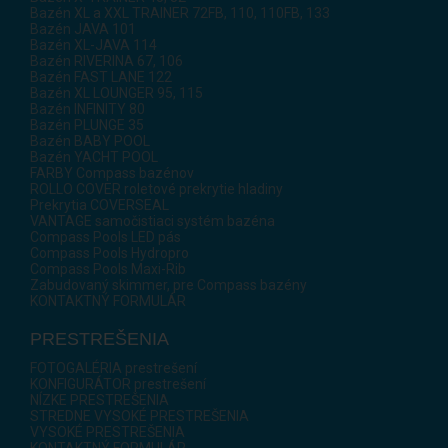
Bazén XL a XXL TRAINER 72FB, 110, 110FB, 133
Bazén JAVA 101
Bazén XL-JAVA 114
Bazén RIVERINA 67, 106
Bazén FAST LANE 122
Bazén XL LOUNGER 95, 115
Bazén INFINITY 80
Bazén PLUNGE 35
Bazén BABY POOL
Bazén YACHT POOL
FARBY Compass bazénov
ROLLO COVER roletové prekrytie hladiny
Prekrytia COVERSEAL
VANTAGE samočistiaci systém bazéna
Compass Pools LED pás
Compass Pools Hydropro
Compass Pools Maxi-Rib
Zabudovaný skimmer, pre Compass bazény
KONTAKTNÝ FORMULÁR
PRESTREŠENIA
FOTOGALÉRIA prestrešení
KONFIGURÁTOR prestrešení
NÍZKE PRESTREŠENIA
STREDNE VYSOKÉ PRESTREŠENIA
VYSOKÉ PRESTREŠENIA