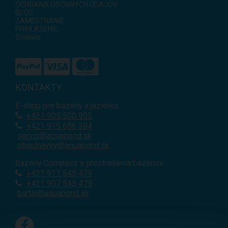
OCHRANA OSOBNÝCH ÚDAJOV
BLOG
ZAMESTNANIE
PRIHLÁSENIE
Cookies
KONTAKTY
E-shop pre bazény a jazierka
+421
905 500 955
+421 915 696 394
servis@aquapond.sk
objednavky@aquapond.sk
Bazény Compass a prestrešenia bazénov
+421 911 545 479
+421 907 545 479
bartal@aquapond.sk