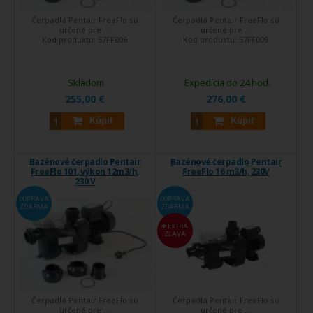
Čerpadlá Pentair FreeFlo sú
Čerpadlá Pentair FreeFlo sú
určené pre ...
určené pre ...
Kód produktu:
57FF006
Kód produktu:
57FF009
Skladom
Expedícia do 24 hod.
255,00 €
276,00 €
Kúpiť
Kúpiť
Bazénové čerpadlo Pentair
Bazénové čerpadlo Pentair
FreeFlo 101, výkon 12m3/h,
FreeFlo 16 m3/h, 230V
230 V
DOPRAVA
DOPRAVA
ZDARMA
ZDARMA
EXTRA
ZĽAVA
Čerpadlá Pentair FreeFlo sú
Čerpadlá Pentair FreeFlo sú
určené pre ...
určené pre ...