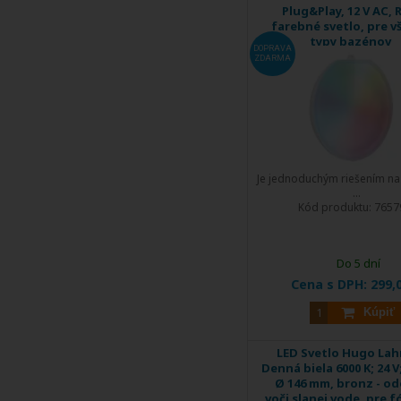
Plug&Play, 12 V AC, 
farebné svetlo, pre v
typy bazénov
DOPRAVA
ZDARMA
Je jednoduchým riešením na
...
Kód produktu:
765
Do 5 dní
Cena s DPH:
299,
Kúpiť
LED Svetlo Hugo Lah
Denná biela 6000 K; 24 V;
Ø 146 mm, bronz - od
voči slanej vode, pre f