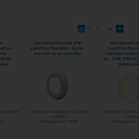
1
2
3
...
10
or
Ozdobný rámeček Ø96
Astralpool L
iPlus
LumiPlus FlexiMini - biela -
LumiPlus Flexi
bné
montáž do priechodky
laditeľne biele s
100 lm,
AC, 27 W, 2750 lm
énov
typy baz
 osvietenie
Vhodné pre bazénové LED svetlá
AstralPool LED lamp
LumiPlus ...
Connect 
67
Kód produktu:
74395
Kód produktu