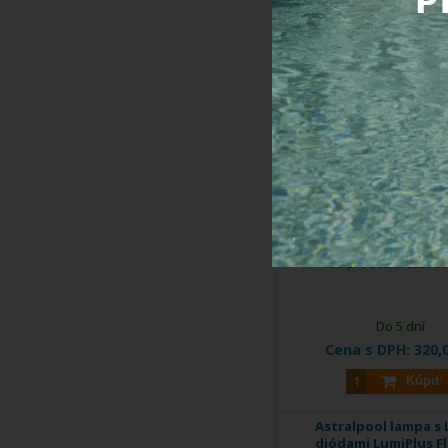
Riadenie DMX +
bezpečnostný zdroj
bazénové svetlá - 12 V /
- 150 W
DOPRAVA
ZDARMA
EXTRA
ZĽAVA
Riadenie DMX s bezpeč
napájacím ...
Kód produktu:
89515
Do 5 dní
Cena s DPH:
320,
Kúpiť
Astralpool lampa s 
diódami LumiPlus Fl