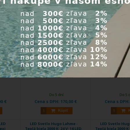
Astralpool diaľkový ovládač k
Astralpoo
 pre
reflektorom LumiPlus
lampa LumiPlu
 12,5 A
Plug&Play
Plug&Play, 12 
farebné svetlo, 
lampa + 1 diaľko
DOPRAVA
pre všetky typ
ZDARMA
EXTRA
ZĽAVA
nostným
Diaľkový ovládač Plug&Play je
Je jednoduchým rieše
intuitívne ...
...
0DMX
Kód produktu:
74399
Kód produktu
Do 5 dní
Do 5 
00 €
Cena s DPH:
170,00 €
Cena s DPH
Kúpiť
LED
LED Svetlo Hugo Lahme -
LED Svetlo Hug
exi
Teplá biela 3000 K; 24 V; 16 LED,
Teplá biela 3000 K; 