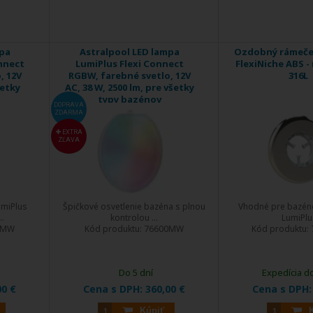
mpa
Astralpool LED lampa
Ozdobný rámeče
nnect
LumiPlus Flexi Connect
FlexiNiche ABS -
, 12V
RGBW, farebné svetlo, 12V
316L
šetky
AC, 38 W, 2500 lm, pre všetky
typy bazénov
DOPRAVA
ZDARMA
EXTRA
ZĽAVA
umiPlus
Špičkové osvetlenie bazéna s plnou
Vhodné pre bazéno
..
kontrolou ...
LumiPlus
2MW
Kód produktu:
76600MW
Kód produktu:
Do 5 dní
Expedícia d
00 €
Cena s DPH:
360,00 €
Cena s DPH
Kúpiť