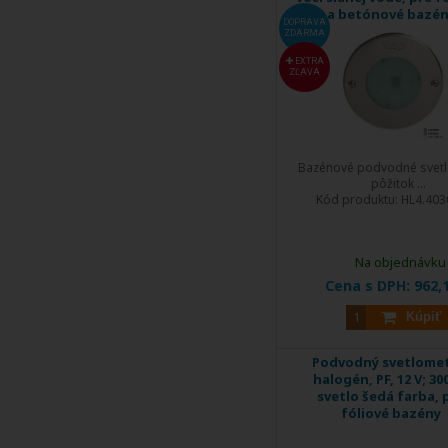
a betónové bazén
DOPRAVA
ZDARMA
EXTRA
ZĽAVA
Bazénové podvodné svetlá
pôžitok ...
Kód produktu:
HL4.403
Na objednávku
Cena s DPH:
962,
Kúpiť
Podvodný svetlomet
halogén, PF, 12 V; 30
svetlo šedá farba, 
fóliové bazény