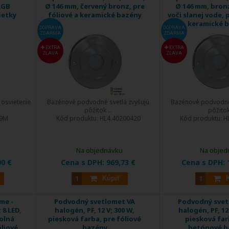
RGB
Ø 146 mm, červený bronz, pre
Ø 146 mm, bron
šetky
fóliové a keramické bazény
voči slanej vode, 
keramické 
DOPRAVA
DOPRAVA
ZDARMA
ZDARMA
EXTRA
EXTRA
ZĽAVA
ZĽAVA
 osvietenie
Bazénové podvodné svetlá zvyšujú
Bazénové podvodné 
pôžitok ...
pôžitok 
79M
Kód produktu:
HL4.40200420
Kód produktu:
H
Na objednávku
Na objed
00 €
Cena s DPH:
969,73 €
Cena s DPH:
Kúpiť
me -
Podvodný svetlomet VA
Podvodný svet
 8 LED,
halogén, PF, 12 V; 300 W,
halogén, PF, 12
olná
piesková farba, pre fóliové
piesková far
óliové,
bazény
betónové b