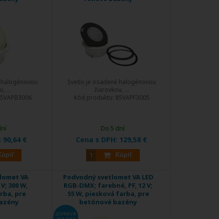
é halogénovou
Svetlo je osadené halogénovou
, ...
žiarovkou, ...
5VAPB3006
Kód produktu:
85VAPF3005
dní
Do 5 dní
:
90,64 €
Cena s DPH:
129,58 €
Kúpiť
Kúpiť
lomet VA
Podvodný svetlomet VA LED
 V; 300 W,
RGB-DMX; farebné, PF, 12 V;
rba, pre
55 W, piesková farba, pre
azény
betónové bazény
DOPRAVA