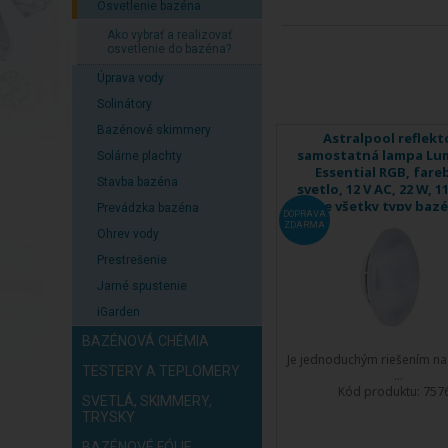
Osvetlenie bazéna
Ako vybrať a realizovať
osvetlenie do bazéna?
Úprava vody
Solinátory
Bazénové skimmery
Astralpool reflekt
samostatná lampa Lum
Solárne plachty
Essential RGB, fare
Stavba bazéna
svetlo, 12 V AC, 22 W, 1
pre všetky typy baz
Prevádzka bazéna
DOPRAVA
ZDARMA
Ohrev vody
Prestrešenie
Jarné spustenie
iGarden
BAZÉNOVÁ CHÉMIA
Je jednoduchým riešením na
TESTERY A TEPLOMERY
...
Kód produktu:
757
SVETLÁ, SKIMMERY,
TRYSKY
BAZÉNOVÉ FÓLIE