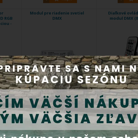
or
Modul pre riadenie svetiel
Diaľkové ovlád
LED RGB
DMX
modul DMX (
ciou -
 osvietenie
Ovládací systém DMX (Digital
Praktický doplno
MultipleXed) ...
ovládanie
BAZ
Kód produktu:
895DMX
Kód produktu:
Do 5 dní
Do 5 
00 €
Cena s DPH:
139,00 €
Cena s DPH
Kúpiť