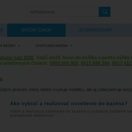
IA
BAZÉNY ESHOP
JAZIERKA ESHOP
E BAZÉNY
/
OSVETLENIE BAZÉNA
nákupe nad 300€
. Stačí vložiť tovar do košíka a podľa výšk
a telefónnych číslach:
0905 500 955
,
0915 696 394
,
0917 412
a
ežitým prvkom, ktorý nielen zvyšuje estetiku, ale aj zabezpečuje be
Ako vybrať a realizovať osvetlenie do bazéna?
Výber a realizácia osvetlenia do bazéna si vyžaduje zváženie ni
energetická efektívnosť.