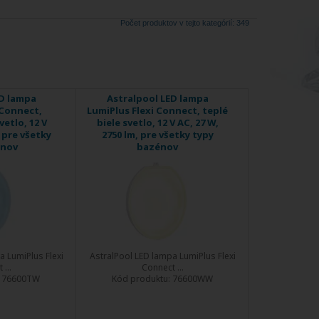
Počet produktov v tejto kategórií: 349
ED lampa
Astralpool LED lampa
 Connect,
LumiPlus Flexi Connect, teplé
vetlo, 12 V
biele svetlo, 12 V AC, 27 W,
, pre všetky
2750 lm, pre všetky typy
énov
bazénov
a LumiPlus Flexi
AstralPool LED lampa LumiPlus Flexi
...
Connect ...
:
76600TW
Kód produktu:
76600WW