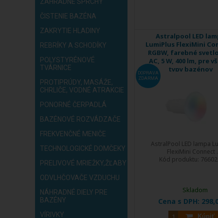
ZÁHRADNÉ SPRCHY
ČISTENIE BAZÉNA
ZAKRYTIE HLADINY
Astralpool LED la
LumiPlus FlexiMini Co
REBRÍKY A SCHODÍKY
RGBW, farebné svetlo
POLYSTYRÉNOVÉ
AC, 5 W, 400 lm, pre v
TVÁRNICE
typy bazénov
DOPRAVA
ZDARMA
PROTIPRÚDY, MASÁŽE,
CHRLIČE, VODNÉ ATRAKCIE
PONORNÉ ČERPADLÁ
BAZÉNOVÉ ROZVÁDZAČE
FREKVENČNÉ MENIČE
AstralPool LED lampa L
TECHNOLOGICKÉ DOMČEKY
FlexiMini Connect .
Kód produktu:
7660
PRELIVOVÉ MRIEŽKY,ŽĽABY
ODVLHČOVAČE VZDUCHU
Skladom
NÁHRADNÉ DIELY PRE
BAZÉNY
Cena s DPH:
298,
VÍRIVKY
Kúpiť