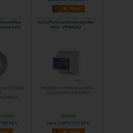
Kúpiť
k LumiPlus
AstralPool zosilovač signálu
 nerez AISI
WiFi - VÝPREDAJ
vé LED svetlá
Vhodný pre reflektory LumiPlus.
 ...
Kód produktu:
64633BAZ
71209CLSS
o 24 hod.
Skladom
:
189,00 €
Cena s DPH:
117,20 €
Kúpiť
Kúpiť