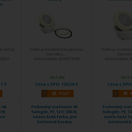
y
 zvyšujú
Svetlo je osadené halogénovou
Svetlo je osaden
žiarovkou, ...
žiarovkou
00021
Kód produktu:
85VAPF3006
Kód produktu:
8
Do 5 dní
Do 5 
11 €
Cena s DPH:
129,58 €
Cena s DPH
Kúpiť
 VA
Podvodný svetlomet VA
Podvodný svet
0 W,
halogén, PF, 12 V; 300 W,
halogén, PF, 12
pre
tmavo šedá farba, pre
svetlo šedá fa
betónové bazény
betónové b