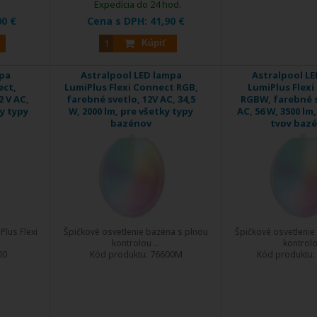
Expedícia do 24 hod.
00 €
Cena s DPH:
41,90 €
Kúpiť
mpa
Astralpool LED lampa
Astralpool L
ect,
LumiPlus Flexi Connect RGB,
LumiPlus Flex
2 V AC,
farebné svetlo, 12V AC, 34,5
RGBW, farebné s
ky typy
W, 2000 lm, pre všetky typy
AC, 56 W, 3500 lm
bazénov
typy baz
lus Flexi
Špičkové osvetlenie bazéna s plnou
Špičkové osvetlenie
kontrolou ...
kontrolou
00
Kód produktu:
76600M
Kód produktu: