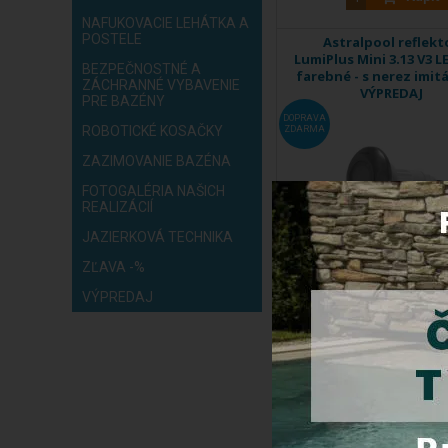
NAFUKOVACIE LEHÁTKA A
POSTELE
Astralpool reflekt
LumiPlus Mini 3.13 V3 
BEZPEČNOSTNÉ A
farebné - s nerez imitá
ZÁCHRANNÉ VYBAVENIE
VÝPREDAJ
PRE BAZÉNY
DOPRAVA
ROBOTICKÉ KOSAČKY
ZDARMA
ZAZIMOVANIE BAZÉNA
FOTOGALÉRIA NAŠICH
REALIZÁCIÍ
JAZIERKOVÁ TECHNIKA
Je jednoduchým riešením na
ZĽAVA -%
...
Kód produktu:
59974
VÝPREDAJ
Skladom
Cena s DPH:
235,
Kúpiť