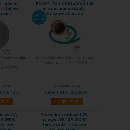
z - odolná
POWER LED 3.0 16/4 a 8/4 Ø 146
pre fóliové a
mm s ochranou kábla,
bazény
bronzový, fóliové a
DOPRAVA
keramické bazény
ZDARMA
svetlá zvyšujú
Bronzový inštalačný hrniec pre 16/4" ...
...
Kód produktu:
HL4266051
L4.40200021
návku
Na objednávku
1 115,12 €
Cena s DPH:
203,80 €
Kúpiť
Kúpiť
lomet VA
Podvodný svetlomet VA
 V; 300 W,
halogén, PF, 12 V; 300 W,
ba, pre
tmavo šedá farba, pre
azény
fóliové bazény