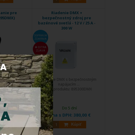
anie pre
Riadenie DMX +
895DMX)
bezpečnostný zdroj pre
bazénové svetlá - 12 V / 25 A -
300 W
DOPRAVA
ZDARMA
EXTRA
ZĽAVA
k určený pre
Riadenie DMX s bezpečnostným
 ...
napájacím ...
895DMXRC
Kód produktu:
895300DMX
dní
Do 5 dní
:
49,00 €
Cena s DPH:
380,00 €
Kúpiť
Kúpiť