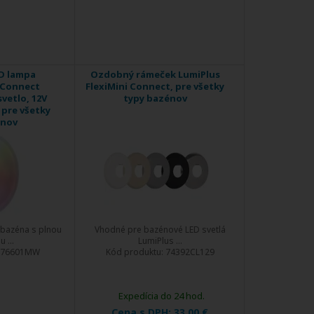
ED lampa
Ozdobný rámeček LumiPlus
i Connect
FlexiMini Connect, pre všetky
vetlo, 12V
typy bazénov
, pre všetky
énov
 bazéna s plnou
Vhodné pre bazénové LED svetlá
 ...
LumiPlus ...
76601MW
Kód produktu:
74392CL129
Expedícia do 24 hod.
Cena s DPH:
33,00 €