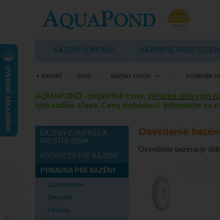
BAZÉNY COMPASS
BAZÉNOVÉ PRESTREŠEN
NASPÄŤ
⋮
ÚVOD
/
BAZÉNY ESHOP
/
PORADŇA PR
AQUAPOND - prijateľné ceny,
výrazné zľavy pri 
tým väčšia zľava. Ceny dohodou! Informujte sa n
Osvetlenie bazén
BAZÉNY COMPASS A
PRESTREŠENIA
Osvetlenie bazéna je dôl
ROZPOČTY PRE BAZÉNY
PORADŇA PRE BAZÉNY
Zazimovanie
Čerpadlá
Filtrácia