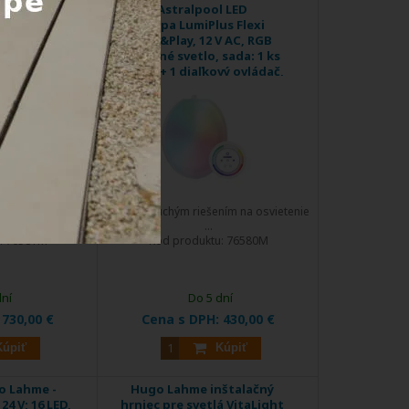
l LED
Astralpool LED
s Flexi
lampa LumiPlus Flexi
V AC, RGB
Plug&Play, 12 V AC, RGB
sada: 2 ks
farebné svetlo, sada: 1 ks
vý ovládač,
lampa + 1 diaľkový ovládač,
DOPRAVA
y bazénov
pre všetky typy bazénov
ZDARMA
EXTRA
ZĽAVA
ním na osvietenie
Je jednoduchým riešením na osvietenie
...
:
76581M
Kód produktu:
76580M
dní
Do 5 dní
:
730,00 €
Cena s DPH:
430,00 €
Kúpiť
Kúpiť
o Lahme -
Hugo Lahme inštalačný
24 V; 16 LED,
hrniec pre svetlá VitaLight