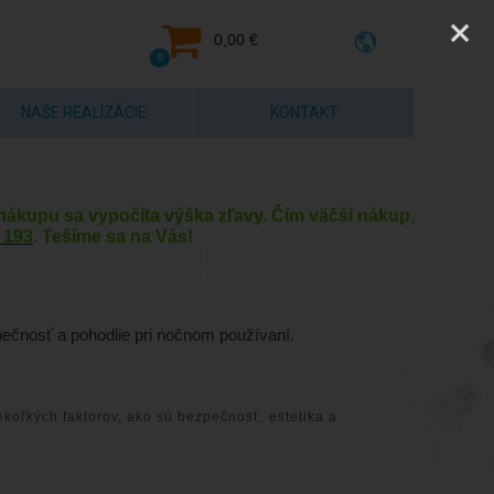
0,00 €
0
NAŠE REALIZÁCIE
KONTAKT
y nákupu sa vypočíta výška zľavy. Čím väčší nákup,
 193
. Tešíme sa na Vás!
zpečnosť a pohodlie pri nočnom používaní.
ekoľkých faktorov, ako sú bezpečnosť, estetika a