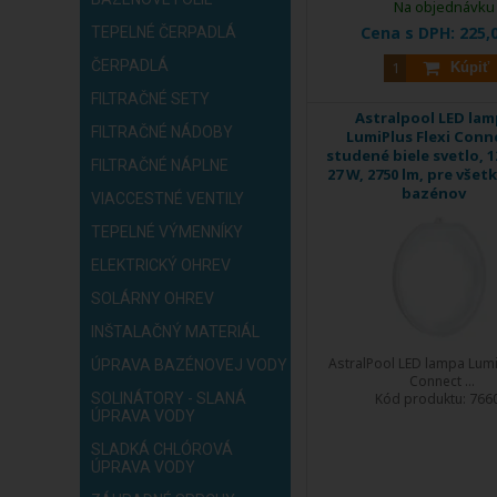
Na objednávku
Cena s DPH:
225,
TEPELNÉ ČERPADLÁ
ČERPADLÁ
Kúpiť
FILTRAČNÉ SETY
Astralpool LED la
FILTRAČNÉ NÁDOBY
LumiPlus Flexi Conn
studené biele svetlo, 1
FILTRAČNÉ NÁPLNE
27 W, 2750 lm, pre všet
bazénov
VIACCESTNÉ VENTILY
TEPELNÉ VÝMENNÍKY
ELEKTRICKÝ OHREV
SOLÁRNY OHREV
INŠTALAČNÝ MATERIÁL
AstralPool LED lampa LumiP
ÚPRAVA BAZÉNOVEJ VODY
Connect ...
SOLINÁTORY - SLANÁ
Kód produktu:
766
ÚPRAVA VODY
SLADKÁ CHLÓROVÁ
ÚPRAVA VODY