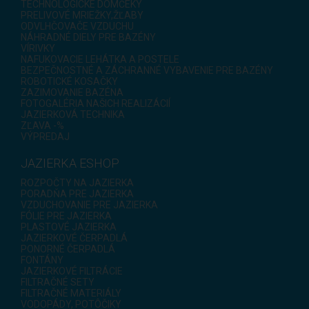
TECHNOLOGICKÉ DOMČEKY
PRELIVOVÉ MRIEŽKY,ŽĽABY
ODVLHČOVAČE VZDUCHU
NÁHRADNÉ DIELY PRE BAZÉNY
VÍRIVKY
NAFUKOVACIE LEHÁTKA A POSTELE
BEZPEČNOSTNÉ A ZÁCHRANNÉ VYBAVENIE PRE BAZÉNY
ROBOTICKÉ KOSAČKY
ZAZIMOVANIE BAZÉNA
FOTOGALÉRIA NAŠICH REALIZÁCIÍ
JAZIERKOVÁ TECHNIKA
ZĽAVA -%
VÝPREDAJ
JAZIERKA ESHOP
ROZPOČTY NA JAZIERKA
PORADŇA PRE JAZIERKA
VZDUCHOVANIE PRE JAZIERKA
FÓLIE PRE JAZIERKA
PLASTOVÉ JAZIERKA
JAZIERKOVÉ ČERPADLÁ
PONORNÉ ČERPADLÁ
FONTÁNY
JAZIERKOVÉ FILTRÁCIE
FILTRAČNÉ SETY
FILTRAČNÉ MATERIÁLY
VODOPÁDY, POTÔČIKY