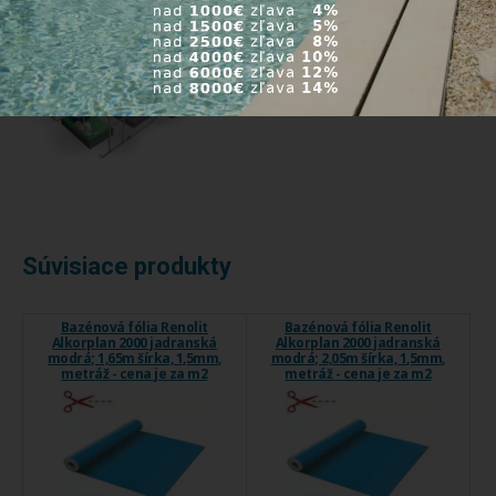
Rozpočty pre fóliové
bazény
Súvisiace produkty
Bazénová fólia Renolit
Bazénová fólia Renolit
Alkorplan 2000 jadranská
Alkorplan 2000 jadranská
modrá; 1,65m šírka, 1,5mm,
modrá; 2,05m šírka, 1,5mm,
metráž - cena je za m2
metráž - cena je za m2