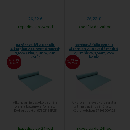
26,22 €
26,22 €
Expedícia do 24 hod.
Expedícia do 24 hod.
Bazénová fólia Renolit
Bazénová fólia Renolit
Alkorplan 2000 svetlá modrá;
Alkorplan 2000 svetlá modrá;
1,65m šírka, 1,5mm, 25m
2,05m šírka, 1,5mm, 25m
kotúč
kotúč
EXTRA
EXTRA
ZĽAVA
ZĽAVA
Alkorplan je vysoko pevná a
Alkorplan je vysoko pevná a
tvárna bazénová fólia z ...
tvárna bazénová fólia z ...
Kód produktu:
97803165R25
Kód produktu:
97803200R25
Expedícia do 24 hod.
Expedícia do 24 hod.