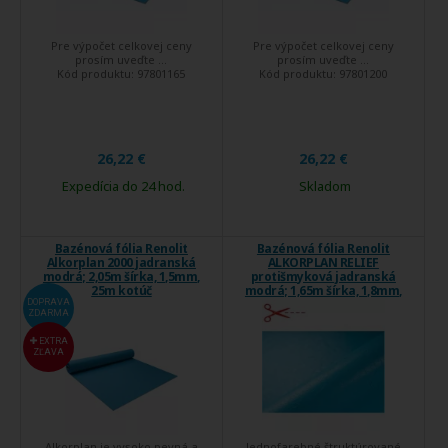
Pre výpočet celkovej ceny
Pre výpočet celkovej ceny
prosím uveďte ...
prosím uveďte ...
Kód produktu:
97801165
Kód produktu:
97801200
26,22 €
26,22 €
Expedícia do 24 hod.
Skladom
Bazénová fólia Renolit
Bazénová fólia Renolit
Alkorplan 2000 jadranská
ALKORPLAN RELIEF
modrá; 2,05m šírka, 1,5mm,
protišmyková jadranská
25m kotúč
modrá; 1,65m šírka, 1,8mm,
metráž - cena je za m2
DOPRAVA
ZDARMA
EXTRA
ZĽAVA
Alkorplan je vysoko pevná a
Jednofarebné štruktúrované