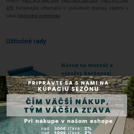
číslach:
+421 915 696 394
,
+421 905 500 955
,
+421 911 545
479
. Detailnejšie informácie o spôsoboch dopravy nájdete v
sekcii
Obchodné podmienky
.
Užitočné rady
Návod na montáž a
výpočet bazénovej
fólie
Ako stavebne pripraviť bazén
pre montáž bazénovej fólie a
ako výpočítať potrebné
množstvo bazénovej fólie pre
dno, steny a schody bazéna.