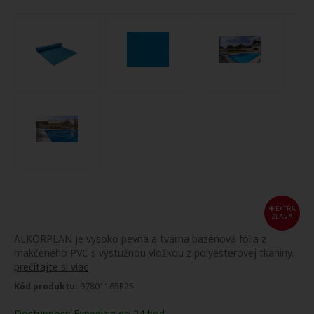
EXTRA
ZĽAVA
ALKORPLAN je vysoko pevná a tvárna bazénová fólia z
mäkčeného PVC s výstužnou vložkou z polyesterovej tkaniny.
prečítajte si viac
Kód produktu:
97801165R25
Dostupnosť:
Expedícia do 24 hod.