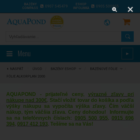
BAZÉNY
ESHOP
0907 545479
0905 500955
COMPASS
INFOLINKA
Menu
►
NASPÄŤ
⋮
ÚVOD
/
BAZÉNY ESHOP
/
BAZÉNOVÉ FÓLIE
/
FÓLIE ALKORPLAN 2000
AQUAPOND - prijateľné ceny,
výrazné zľavy pri
nákupe nad 300€
. Stačí vložiť tovar do košíka a podľa
výšky nákupu sa vypočíta výška zľavy. Čím väčší
nákup, tým väčšia zľava. Ceny dohodou! Informujte
sa na telefónnych číslach:
0905 500 955
,
0915 696
394
,
0917 412 193
. Tešíme sa na Vás!