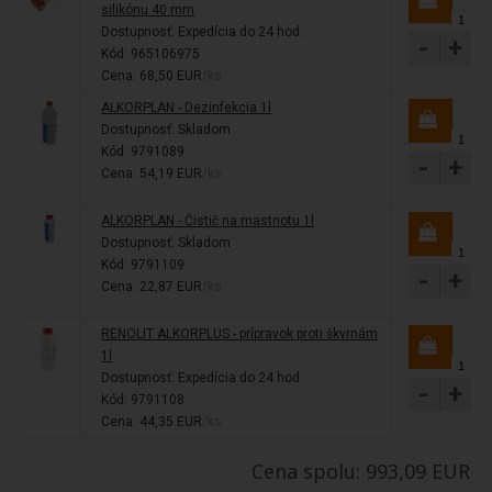
silikónu 40 mm
Dostupnosť:
Expedícia do 24 hod.
-
+
Kód: 965106975
Cena: 68,50 EUR
/ks
ALKORPLAN - Dezinfekcia 1l
Dostupnosť:
Skladom
Kód: 9791089
-
+
Cena: 54,19 EUR
/ks
ALKORPLAN - Čistič na mastnotu 1l
Dostupnosť:
Skladom
Kód: 9791109
-
+
Cena: 22,87 EUR
/ks
RENOLIT ALKORPLUS - prípravok proti škvrnám
1l
Dostupnosť:
Expedícia do 24 hod.
-
+
Kód: 9791108
Cena: 44,35 EUR
/ks
Cena spolu: 993,09 EUR