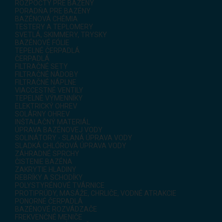
ROZPOČTY PRE BAZÉNY
PORADŇA PRE BAZÉNY
BAZÉNOVÁ CHÉMIA
TESTERY A TEPLOMERY
SVETLÁ, SKIMMERY, TRYSKY
BAZÉNOVÉ FÓLIE
TEPELNÉ ČERPADLÁ
ČERPADLÁ
FILTRAČNÉ SETY
FILTRAČNÉ NÁDOBY
FILTRAČNÉ NÁPLNE
VIACCESTNÉ VENTILY
TEPELNÉ VÝMENNÍKY
ELEKTRICKÝ OHREV
SOLÁRNY OHREV
INŠTALAČNÝ MATERIÁL
ÚPRAVA BAZÉNOVEJ VODY
SOLINÁTORY - SLANÁ ÚPRAVA VODY
SLADKÁ CHLÓROVÁ ÚPRAVA VODY
ZÁHRADNÉ SPRCHY
ČISTENIE BAZÉNA
ZAKRYTIE HLADINY
REBRÍKY A SCHODÍKY
POLYSTYRÉNOVÉ TVÁRNICE
PROTIPRÚDY, MASÁŽE, CHRLIČE, VODNÉ ATRAKCIE
PONORNÉ ČERPADLÁ
BAZÉNOVÉ ROZVÁDZAČE
FREKVENČNÉ MENIČE