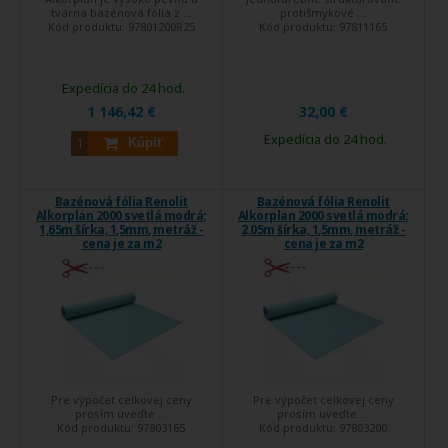
tvárna bazénová fólia z ...
protišmykové ...
Kód produktu:
97801200R25
Kód produktu:
97811165
Expedícia do 24 hod.
1 146,42 €
32,00 €
Expedícia do 24 hod.
Kúpiť
Bazénová fólia Renolit
Bazénová fólia Renolit
Alkorplan 2000 svetlá modrá;
Alkorplan 2000 svetlá modrá;
1,65m šírka, 1,5mm, metráž -
2,05m šírka, 1,5mm, metráž -
cena je za m2
cena je za m2
Pre výpočet celkovej ceny
Pre výpočet celkovej ceny
prosím uveďte ...
prosím uveďte ...
Kód produktu:
97803165
Kód produktu:
97803200