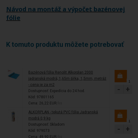
Návod na montáž a výpočet bazénovej
fólie
K tomuto produktu môžete potrebovať
Bazénová fólia Renolit Alkorplan 2000
jadranská modrá; 1,65m šírka, 1,5mm, metráž
- cena je za m2
-
+
Dostupnosť:
Expedícia do 24 hod.
Kód: 97801165
Cena: 26,22 EUR
/ks
ALKORPLAN - tekutá PVC fólia Jadranská
modrá 0,9 kg
Dostupnosť:
Skladom
-
+
Kód: 979073
Cena: 49,90 EUR
/ks