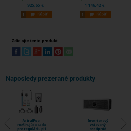
925,65 €
1 146,42 €
Kúpiť
Kúpiť
Zdielajte tento produkt
Naposledy prezerané produkty
Invertorový
Invertorový
vstavaný
vstavaný
protiprúd
protiprúd