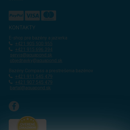
KONTAKTY
E-shop pre bazény a jazierka
+421
905 500 955
+421 915 696 394
servis@aquapond.sk
objednavky@aquapond.sk
Bazény Compass a prestrešenia bazénov
+421 911 545 479
+421 907 545 479
bartal@aquapond.sk