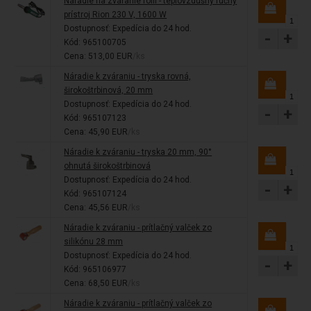
Náradie na zváranie fólií - teplovzdušný ručný
prístroj Rion 230 V, 1600 W
Dostupnosť:
Expedícia do 24 hod.
-
+
Kód: 965100705
Cena: 513,00 EUR
/ks
Náradie k zváraniu - tryska rovná,
širokoštrbinová, 20 mm
Dostupnosť:
Expedícia do 24 hod.
-
+
Kód: 965107123
Cena: 45,90 EUR
/ks
Náradie k zváraniu - tryska 20 mm, 90°
ohnutá širokoštrbinová
Dostupnosť:
Expedícia do 24 hod.
-
+
Kód: 965107124
Cena: 45,56 EUR
/ks
Náradie k zváraniu - prítlačný valček zo
silikónu 28 mm
Dostupnosť:
Expedícia do 24 hod.
-
+
Kód: 965106977
Cena: 68,50 EUR
/ks
Náradie k zváraniu - prítlačný valček zo