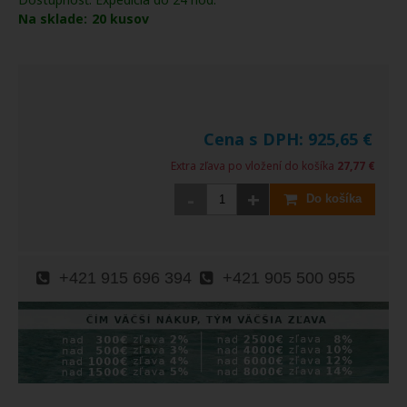
Na sklade:
20
kusov
Cena s DPH:
925,65
€
Extra zľava po vložení do košíka
27,77 €
-
+
Do košíka
+421 915 696 394
+421 905 500 955