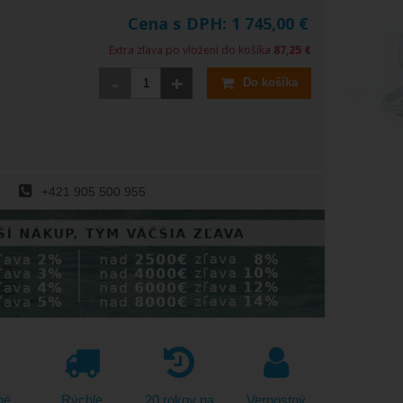
Cena s DPH:
1 745,00
€
Extra zľava po vložení do košíka
87,25 €
-
+
Do košíka
+421 905 500 955
né
Rýchle
20 rokov na
Vernostný