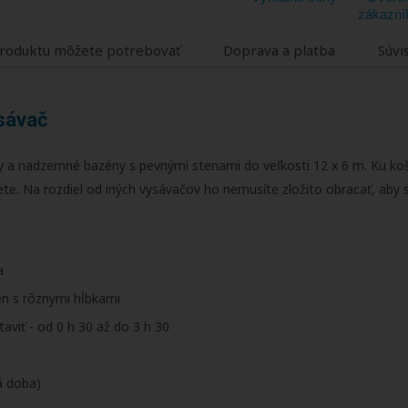
zákazní
roduktu môžete potrebovať
Doprava a platba
Súvi
ysávač
a nadzemné bazény s pevnými stenami do veľkosti 12 x 6 m. Ku koší
ete. Na rozdiel od iných vysávačov ho nemusíte zložito obracať, aby 
a
n s rôznymi hĺbkami
taviť - od 0 h 30 až do 3 h 30
á doba)