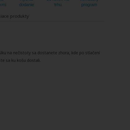
kmi
dodanie
trhu
program
siace produkty
ku na nečistoty sa dostanete zhora, kde po stlačení
ste sa ku košu dostali.