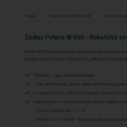
Popis
Súbory na stiahnutie
K tomuto p
Zodiac Polaris W 650 - Robotický v
Robot W 650 je určený pre súkromné zapustené bazény 
tlačidla vyskočí rúčka, za ktorú kôš jednoducho vytiahn
Čistí dno, steny a hladinovú linku
Tvar: obdĺžnikové, oválne alebo voľné tvary bazén
S rovným dnom, s dnom s miernym sklonom, bazé
Počet cyklov / trvanie čistiacich cyklov: možno nas
- QUICK: čistí iba dno 1 h 15
- SMART: Dno / Steny / Bazénová linka (vypočítan