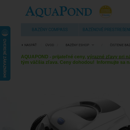
BAZÉNY COMPASS
BAZÉNOVÉ PRESTREŠEN
NASPÄŤ
⋮
ÚVOD
/
BAZÉNY ESHOP
/
ČISTENIE BA
AQUAPOND - prijateľné ceny,
výrazné zľavy pri 
tým väčšia zľava. Ceny dohodou! Informujte sa n