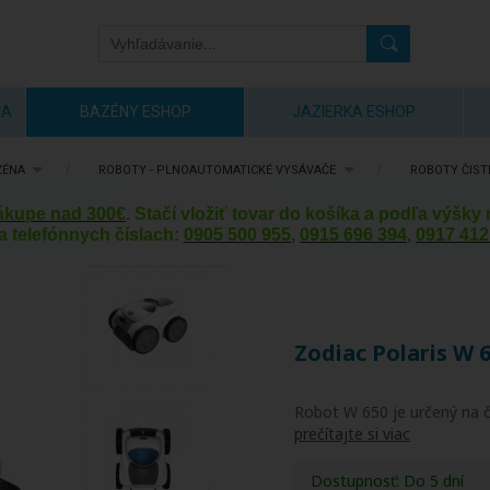
IA
BAZÉNY ESHOP
JAZIERKA ESHOP
ZÉNA
/
ROBOTY - PLNOAUTOMATICKÉ VYSÁVAČE
/
ROBOTY ČIST
nákupe nad 300€
. Stačí vložiť tovar do košíka a podľa výšk
a telefónnych číslach:
0905 500 955
,
0915 696 394
,
0917 412
Zodiac Polaris W 
Robot W 650 je určený na č
prečítajte si viac
Dostupnosť:
Do 5 dní