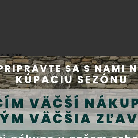
ej aplikácie
motora - automatické vypnutie vysávača pri opustení bazéna mimo v
ístupom zhora
s W 650