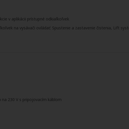
nkcie v aplikácii prístupné odkiaľkoľvek
koľvek na vysávači ovládať: Spustenie a zastavenie čistenia, Lift sys
m na 230 V s pripojovacím káblom