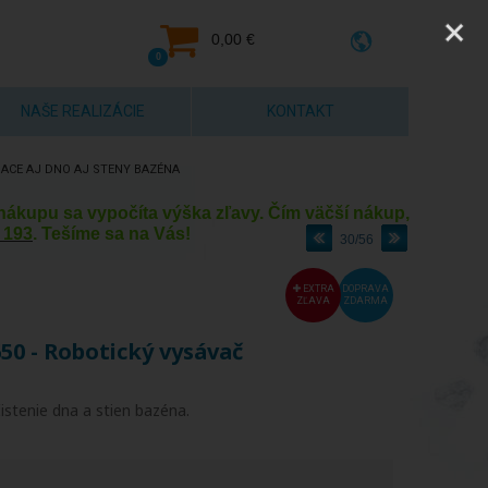
0,00 €
0
NAŠE REALIZÁCIE
KONTAKT
IACE AJ DNO AJ STENY BAZÉNA
y nákupu sa vypočíta výška zľavy. Čím väčší nákup,
 193
. Tešíme sa na Vás!
30/56
EXTRA
DOPRAVA
ZĽAVA
ZDARMA
650 - Robotický vysávač
istenie dna a stien bazéna.