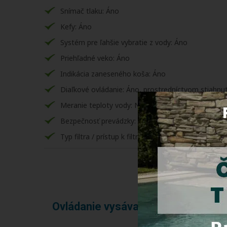
Snímač tlaku: Áno
Kefy: Áno
Systém pre ľahšie vybratie z vody: Áno
Priehľadné veko: Áno
Indikácia zaneseného koša: Áno
Diaľkové ovládanie: Áno, prostredníctvom stiahnut
Meranie teploty vody: Nie
Bezpečnosť prevádzky: Diagnostika, el. ochrana 
Typ filtra / prístup k filtru: Pevný filračný kôš s pr
Ovládanie vysávača Zodiac Polari