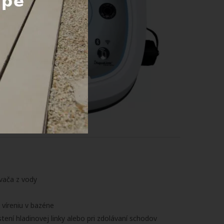
ávača z vody
 víreniu v bazéne
ní hladinovej linky alebo pri zdolávaní schodov