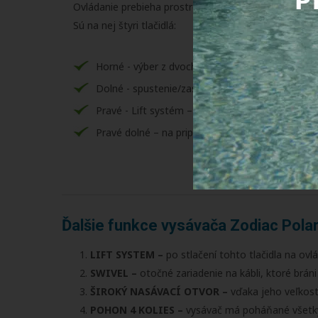
Ovládanie prebieha prostredníctvom ovládacej jedno
Sú na nej štyri tlačidlá:
Horné - výber z dvoch čistiacich režimov
Dolné - spustenie/zastavenie čistiaceho cyklu
Pravé - Lift systém – na presun vysávača k hladi
Pravé dolné – na pripojenie k iAquaLink
Ďalšie funkce vysávača Zodiac Pola
LIFT SYSTEM
–
po stlačení tohto tlačidla na ovl
SWIVEL
–
otočné zariadenie na kábli, ktoré bráni
ŠIROKÝ NASÁVACÍ OTVOR
–
vďaka jeho veľkosti
POHON 4 KOLIES
–
vysávač má poháňané všetky 4