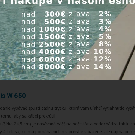
tky, ktorú dostanete spolu s vysávačom.
ne kvôli vytiahnutiu
ris W 650
ádanie vysávač spustí zadnú trysku, ktorá vám uľahčí vytiahnutie vys
 tomu, aby sa kábel prekrútil
 (šírka 24,5 cm) je nasávaná väčšina nečistôt a nedochádza tak k ich
 kolesá, čo mu pomáha nielen v pohybe v bazéne, ale najmä pri čiste