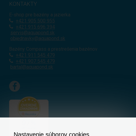
KONTAKTY
E-shop pre bazény a jazierka
+421
905 500 955
+421 915 696 394
servis@aquapond.sk
objednavky@aquapond.sk
Bazény Compass a prestrešenia bazénov
+421 911 545 479
+421 907 545 479
bartal@aquapond.sk
Nastavenie súborov cookies