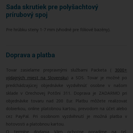
Sada skrutiek pre polyšachtový
prírubový spoj
Pre hrúbku steny 1-7 mm (vhodné pre fóliové bazény).
Doprava a platba
Tovar zasielame prepravnými službami Packeta (
3000+
výdajných miest na Slovensku
) a SDS. Tovar je možné po
predchádzajúcej objednávke vyzdvihnúť osobne v našom
sklade v Orechovej Potôni 311. Doprava je ZADARMO pri
objednávke tovaru nad 200 Eur. Platbu môžete realizovať
dobierkou, online platobnou kartou, prevodom na účet alebo
cez PayPal. Pri osobnom vyzdvihnutí je možná platba v
hotovosti a platobnou kartou.
O termíne dodania Vám ochotne poradíme na tel.