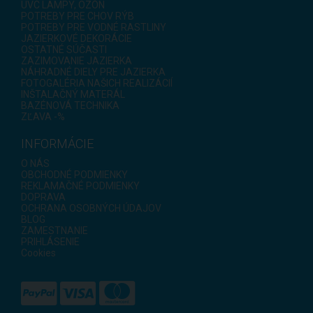
UVC LAMPY, OZÓN
POTREBY PRE CHOV RÝB
POTREBY PRE VODNÉ RASTLINY
JAZIERKOVÉ DEKORÁCIE
OSTATNÉ SÚČASTI
ZAZIMOVANIE JAZIERKA
NÁHRADNÉ DIELY PRE JAZIERKA
FOTOGALÉRIA NAŠICH REALIZÁCIÍ
INŠTALAČNÝ MATERÁL
BAZÉNOVÁ TECHNIKA
ZĽAVA -%
INFORMÁCIE
O NÁS
OBCHODNÉ PODMIENKY
REKLAMAČNÉ PODMIENKY
DOPRAVA
OCHRANA OSOBNÝCH ÚDAJOV
BLOG
ZAMESTNANIE
PRIHLÁSENIE
Cookies