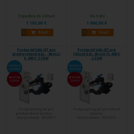
Expedícia do 24 hod.
Do 5 dní
1 103,00 €
1 060,00 €
Kúpiť
Kúpiť
Protiprúd VAG-JET pre
Protiprúd VAG-JET pre
predvyrobené báz. - 66 m3 /
fóliové báz. 66 m3 / h, 400 V,
h, 400 V, 2,2 kW
2,2 kW
DOPRAVA
DOPRAVA
ZDARMA
ZDARMA
EXTRA
EXTRA
ZĽAVA
ZĽAVA
Protiprúd Vag-Jet pre
Protiprúd Vag-Jet pre fóliové
predvyrobené bazény. ...
bazény.
Kód produktu:
30120513
Kód produktu:
30121513