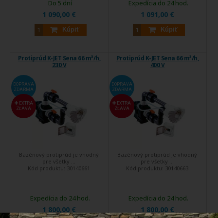
Do 5 dní
Expedícia do 24 hod.
1 090,00 €
1 091,00 €
Kúpiť
Kúpiť
Protiprúd K-JET Sena 66 m³/h,
Protiprúd K-JET Sena 66 m³/h,
230 V
400 V
DOPRAVA
DOPRAVA
ZDARMA
ZDARMA
EXTRA
EXTRA
ZĽAVA
ZĽAVA
Bazénový protiprúd je vhodný
Bazénový protiprúd je vhodný
pre všetky ...
pre všetky ...
Kód produktu:
30140661
Kód produktu:
30140663
Expedícia do 24 hod.
Expedícia do 24 hod.
1 800,00 €
1 800,00 €