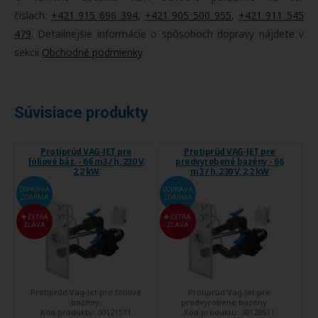
číslach:
+421 915 696 394
,
+421 905 500 955
,
+421 911 545
479
. Detailnejšie informácie o spôsoboch dopravy nájdete v
sekcii
Obchodné podmienky
.
Súvisiace produkty
Protiprúd VAG-JET pre
Protiprúd VAG-JET pre
fóliové báz. - 66 m3 / h, 230 V,
predvyrobené bazény - 66
2,2 kW
m3 / h, 230 V, 2,2 kW
DOPRAVA
DOPRAVA
ZDARMA
ZDARMA
EXTRA
EXTRA
ZĽAVA
ZĽAVA
Protiprúd Vag-Jet pre fóliové
Protiprúd Vag-Jet pre
bazény.
predvyrobené bazény. ...
Kód produktu:
30121511
Kód produktu:
30120511