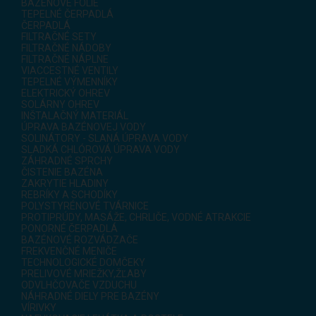
BAZÉNOVÉ FÓLIE
TEPELNÉ ČERPADLÁ
ČERPADLÁ
FILTRAČNÉ SETY
FILTRAČNÉ NÁDOBY
FILTRAČNÉ NÁPLNE
VIACCESTNÉ VENTILY
TEPELNÉ VÝMENNÍKY
ELEKTRICKÝ OHREV
SOLÁRNY OHREV
INŠTALAČNÝ MATERIÁL
ÚPRAVA BAZÉNOVEJ VODY
SOLINÁTORY - SLANÁ ÚPRAVA VODY
SLADKÁ CHLÓROVÁ ÚPRAVA VODY
ZÁHRADNÉ SPRCHY
ČISTENIE BAZÉNA
ZAKRYTIE HLADINY
REBRÍKY A SCHODÍKY
POLYSTYRÉNOVÉ TVÁRNICE
PROTIPRÚDY, MASÁŽE, CHRLIČE, VODNÉ ATRAKCIE
PONORNÉ ČERPADLÁ
BAZÉNOVÉ ROZVÁDZAČE
FREKVENČNÉ MENIČE
TECHNOLOGICKÉ DOMČEKY
PRELIVOVÉ MRIEŽKY,ŽĽABY
ODVLHČOVAČE VZDUCHU
NÁHRADNÉ DIELY PRE BAZÉNY
VÍRIVKY