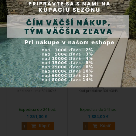
Kúpiť
Kúpiť
Protiprúd K-JET Sena 74 m³/h,
Protiprúd K-JET Sena 84 m³/h,
400 V
400 V
DOPRAVA
DOPRAVA
ZDARMA
ZDARMA
EXTRA
EXTRA
ZĽAVA
ZĽAVA
Bazénový protiprúd je vhodný
Bazénový protiprúd je vhodný
pre všetky ...
pre všetky ...
Kód produktu:
30140743
Kód produktu:
30140843
Expedícia do 24 hod.
Expedícia do 24 hod.
1 851,00 €
1 884,00 €
Kúpiť
Kúpiť