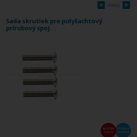
358/411
Sada skrutiek pre polyšachtový
prírubový spoj
EXTRA
DOPRAVA
ZĽAVA
ZDARMA