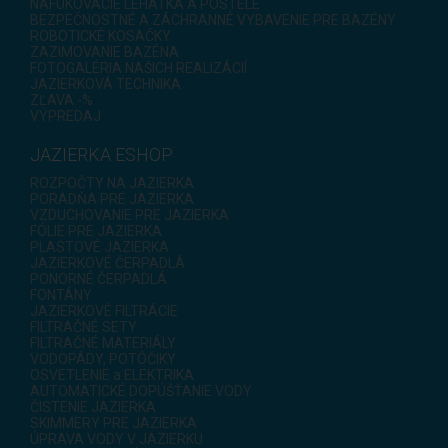
NAFUKOVACIE LEHÁTKA A POSTELE
BEZPEČNOSTNÉ A ZÁCHRANNÉ VYBAVENIE PRE BAZÉNY
ROBOTICKÉ KOSAČKY
ZAZIMOVANIE BAZÉNA
FOTOGALÉRIA NAŠICH REALIZÁCIÍ
JAZIERKOVÁ TECHNIKA
ZĽAVA -%
VÝPREDAJ
JAZIERKA ESHOP
ROZPOČTY NA JAZIERKA
PORADŇA PRE JAZIERKA
VZDUCHOVANIE PRE JAZIERKA
FÓLIE PRE JAZIERKA
PLASTOVÉ JAZIERKA
JAZIERKOVÉ ČERPADLÁ
PONORNÉ ČERPADLÁ
FONTÁNY
JAZIERKOVÉ FILTRÁCIE
FILTRAČNÉ SETY
FILTRAČNÉ MATERIÁLY
VODOPÁDY, POTÔČIKY
OSVETLENIE a ELEKTRIKA
AUTOMATICKÉ DOPÚŠŤANIE VODY
ČISTENIE JAZIERKA
SKIMMERY PRE JAZIERKA
ÚPRAVA VODY V JAZIERKU