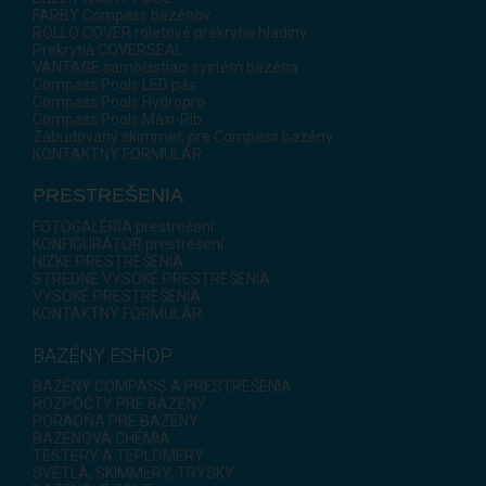
FARBY Compass bazénov
ROLLO COVER roletové prekrytie hladiny
Prekrytia COVERSEAL
VANTAGE samočistiaci systém bazéna
Compass Pools LED pás
Compass Pools Hydropro
Compass Pools Maxi-Rib
Zabudovaný skimmer, pre Compass bazény
KONTAKTNÝ FORMULÁR
PRESTREŠENIA
FOTOGALÉRIA prestrešení
KONFIGURÁTOR prestrešení
NÍZKE PRESTREŠENIA
STREDNE VYSOKÉ PRESTREŠENIA
VYSOKÉ PRESTREŠENIA
KONTAKTNÝ FORMULÁR
BAZÉNY ESHOP
BAZÉNY COMPASS A PRESTREŠENIA
ROZPOČTY PRE BAZÉNY
PORADŇA PRE BAZÉNY
BAZÉNOVÁ CHÉMIA
TESTERY A TEPLOMERY
SVETLÁ, SKIMMERY, TRYSKY