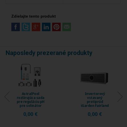
Zdielajte tento produkt
Naposledy prezerané produkty
AstralPool
Invertorový
rozširujúca sada
vstavaný
pre reguláciu pH
protiprúd
pre solinátor
iGarden Fairland
Energy Connect
Fix Jet, prietok
0,00 €
0,00 €
...
230 ...