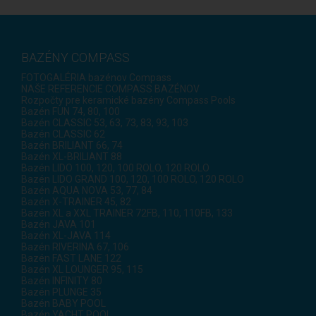
BAZÉNY COMPASS
FOTOGALÉRIA bazénov Compass
NAŠE REFERENCIE COMPASS BAZÉNOV
Rozpočty pre keramické bazény Compass Pools
Bazén FUN 74, 80, 100
Bazén CLASSIC 53, 63, 73, 83, 93, 103
Bazén CLASSIC 62
Bazén BRILIANT 66, 74
Bazén XL-BRILIANT 88
Bazén LIDO 100, 120, 100 ROLO, 120 ROLO
Bazén LIDO GRAND 100, 120, 100 ROLO, 120 ROLO
Bazén AQUA NOVA 53, 77, 84
Bazén X-TRAINER 45, 82
Bazén XL a XXL TRAINER 72FB, 110, 110FB, 133
Bazén JAVA 101
Bazén XL-JAVA 114
Bazén RIVERINA 67, 106
Bazén FAST LANE 122
Bazén XL LOUNGER 95, 115
Bazén INFINITY 80
Bazén PLUNGE 35
Bazén BABY POOL
Bazén YACHT POOL