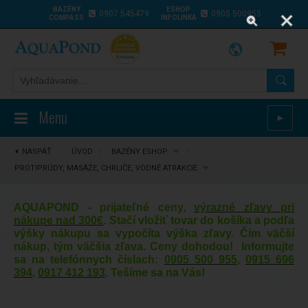
BAZÉNY
ESHOP
0907 545479
0905 500955
COMPASS
INFOLINKA
Menu
►
NASPÄŤ
⋮
ÚVOD
/
BAZÉNY ESHOP
/
PROTIPRÚDY, MASÁŽE, CHRLIČE, VODNÉ ATRAKCIE
AQUAPOND - prijateľné ceny,
výrazné zľavy pri
nákupe nad 300€
. Stačí vložiť tovar do košíka a podľa
výšky nákupu sa vypočíta výška zľavy. Čím väčší
nákup, tým väčšia zľava. Ceny dohodou! Informujte
sa na telefónnych číslach:
0905 500 955
,
0915 696
394
,
0917 412 193
. Tešíme sa na Vás!