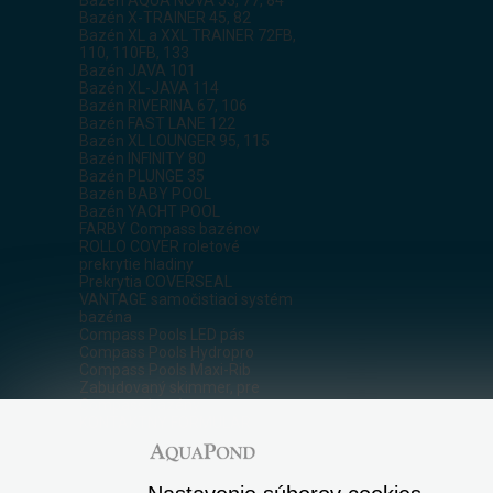
Bazén X-TRAINER 45, 82
Bazén XL a XXL TRAINER 72FB,
110, 110FB, 133
Bazén JAVA 101
Bazén XL-JAVA 114
Bazén RIVERINA 67, 106
Bazén FAST LANE 122
Bazén XL LOUNGER 95, 115
Bazén INFINITY 80
Bazén PLUNGE 35
Bazén BABY POOL
Bazén YACHT POOL
FARBY Compass bazénov
ROLLO COVER roletové
prekrytie hladiny
Prekrytia COVERSEAL
VANTAGE samočistiaci systém
bazéna
Compass Pools LED pás
Compass Pools Hydropro
Compass Pools Maxi-Rib
Zabudovaný skimmer, pre
Compass bazény
KONTAKTNÝ FORMULÁR