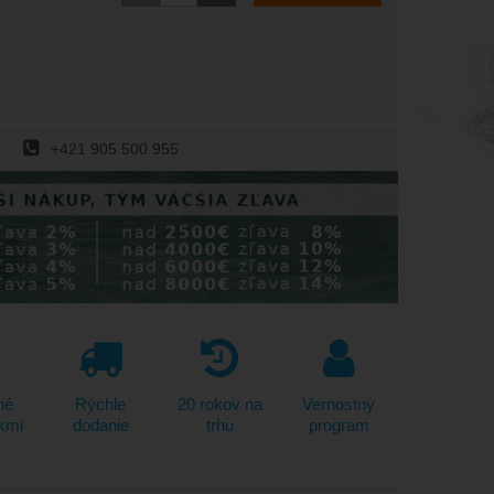
+421 905 500 955
né
Rýchle
20 rokov na
Vernostný
kmi
dodanie
trhu
program