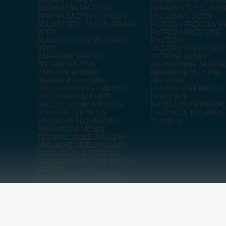
INŠTALAČNÝ MATERIÁL
ÚPRAVA VODY V JAZI
ÚPRAVA BAZÉNOVEJ VODY
UVC LAMPY, OZÓN
SOLINÁTORY - SLANÁ ÚPRAVA
POTREBY PRE CHOV R
VODY
POTREBY PRE VODNÉ
SLADKÁ CHLÓROVÁ ÚPRAVA
RASTLINY
VODY
JAZIERKOVÉ DEKORÁC
ZÁHRADNÉ SPRCHY
OSTATNÉ SÚČASTI
ČISTENIE BAZÉNA
ZAZIMOVANIE JAZIER
ZAKRYTIE HLADINY
NÁHRADNÉ DIELY PRE
REBRÍKY A SCHODÍKY
JAZIERKA
POLYSTYRÉNOVÉ TVÁRNICE
FOTOGALÉRIA NAŠICH
PROTIPRÚDY, MASÁŽE,
REALIZÁCIÍ
CHRLIČE, VODNÉ ATRAKCIE
INŠTALAČNÝ MATERÁL
PONORNÉ ČERPADLÁ
BAZÉNOVÁ TECHNIKA
BAZÉNOVÉ ROZVÁDZAČE
ZĽAVA -%
FREKVENČNÉ MENIČE
TECHNOLOGICKÉ DOMČEKY
PRELIVOVÉ MRIEŽKY,ŽĽABY
ODVLHČOVAČE VZDUCHU
NÁHRADNÉ DIELY PRE BAZÉNY
VÍRIVKY
NAFUKOVACIE LEHÁTKA A
POSTELE
BEZPEČNOSTNÉ A
ZÁCHRANNÉ VYBAVENIE PRE
BAZÉNY
ROBOTICKÉ KOSAČKY
ZAZIMOVANIE BAZÉNA