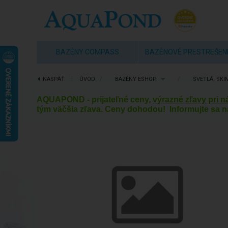
BAZÉNY COMPASS
BAZÉNOVÉ PRESTREŠEN
NASPÄŤ
⋮
ÚVOD
/
BAZÉNY ESHOP
/
SVETLÁ, SKI
AQUAPOND - prijateľné ceny,
výrazné zľavy pri 
tým väčšia zľava. Ceny dohodou! Informujte sa n