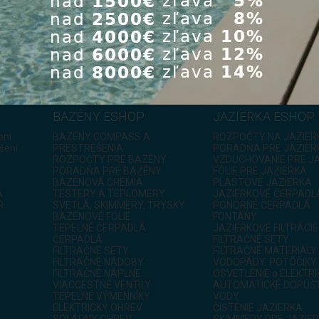
 €
0,00 €
4 5
BAZÉNY ESHOP
JAZIERKA ESHOP
ení
BAZÉNY COMPASS A
ROZPOČTY NA JAZIER
šení
PRESTREŠENIA
PORADŇA PRE JAZIER
ROZPOČTY PRE BAZÉNY
VZDUCHOVANIE PRE J
PORADŇA PRE BAZÉNY
FÓLIE PRE JAZIERKA
BAZÉNOVÁ CHÉMIA
PLASTOVÉ JAZIERKA
A
TESTERY A TEPLOMERY
JAZIERKOVÉ ČERPADL
R
SVETLÁ, SKIMMERY, TRYSKY
PONORNÉ ČERPADLÁ
BAZÉNOVÉ FÓLIE
FONTÁNY
TEPELNÉ ČERPADLÁ
JAZIERKOVÉ FILTRÁCIE
ČERPADLÁ
FILTRAČNÉ SETY
FILTRAČNÉ SETY
FILTRAČNÉ MATERIÁLY
FILTRAČNÉ NÁDOBY
VODOPÁDY, POTÔČIKY
FILTRAČNÉ NÁPLNE
OSVETLENIE a ELEKTR
VIACCESTNÉ VENTILY
AUTOMATICKÉ DOPÚŠŤ
TEPELNÉ VÝMENNÍKY
VODY
ELEKTRICKÝ OHREV
ČISTENIE JAZIERKA
SOLÁRNY OHREV
SKIMMERY PRE JAZIE