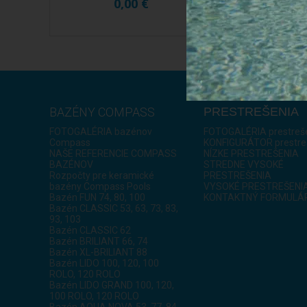
0,00 €
0,00
BAZÉNY COMPASS
PRESTREŠENIA
FOTOGALÉRIA bazénov
FOTOGALÉRIA prestreš
Compass
KONFIGURÁTOR prestre
NAŠE REFERENCIE COMPASS
NÍZKE PRESTREŠENIA
BAZÉNOV
STREDNE VYSOKÉ
Rozpočty pre keramické
PRESTREŠENIA
bazény Compass Pools
VYSOKÉ PRESTREŠENI
Bazén FUN 74, 80, 100
KONTAKTNÝ FORMULÁ
Bazén CLASSIC 53, 63, 73, 83,
93, 103
Bazén CLASSIC 62
Bazén BRILIANT 66, 74
Bazén XL-BRILIANT 88
Bazén LIDO 100, 120, 100
ROLO, 120 ROLO
Bazén LIDO GRAND 100, 120,
100 ROLO, 120 ROLO
Bazén AQUA NOVA 53, 77, 84