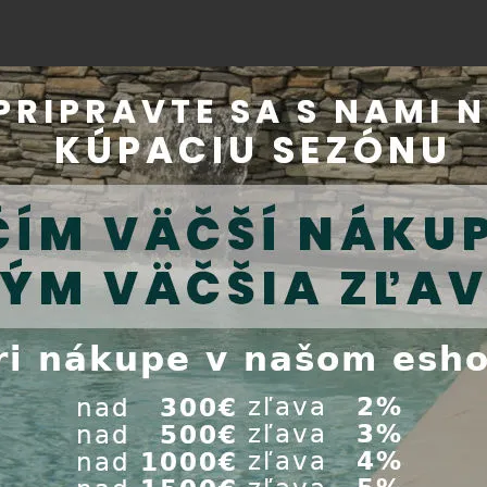
EXTRA
ZĽAVA
vstavaný
Invertorový vstavaný
Tepelné č
en Fairland
protiprúd iGarden Fairland
Aquark Mr
ok 230 ...
Fix Jet, prietok 120 ...
30+ s chl