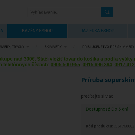
IA
BAZÉNY ESHOP
JAZIERKA ESHOP
MMERY, TRYSKY
/
SKIMMERY
/
PRÍSLUŠENSTVO PRE SKIMMERY
nákupe nad 300€
. Stačí vložiť tovar do košíka a podľa výšk
a telefónnych číslach:
0905 500 955
,
0915 696 394
,
0917 412
Príruba superski
prečítajte si viac
Dostupnosť:
Do 5 dní
Kód produktu:
I561760003