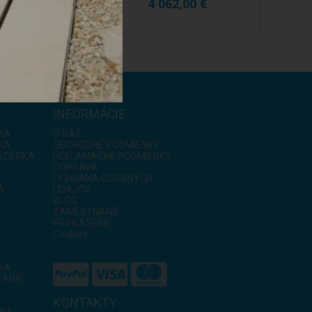
97,00 €
4 062,00 €
INFORMÁCIE
KA
O NÁS
KA
OBCHODNÉ PODMIENKY
AZIERKA
REKLAMAČNÉ PODMIENKY
DOPRAVA
OCHRANA OSOBNÝCH
Á
ÚDAJOV
BLOG
ZAMESTNANIE
PRIHLÁSENIE
Cookies
IKA
ANIE
KONTAKTY
RKA