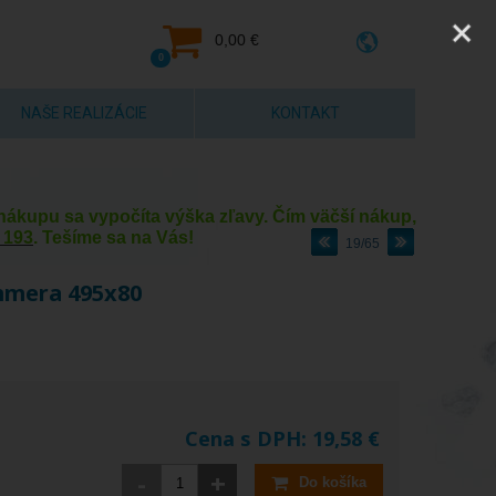
0,00 €
0
NAŠE REALIZÁCIE
KONTAKT
y nákupu sa vypočíta výška zľavy. Čím väčší nákup,
 193
. Tešíme sa na Vás!
19/65
mmera 495x80
Cena s DPH:
19,58
€
-
+
Do košíka