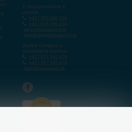
ERKU
E-shop pre bazény a
jazierka
ÝB
+421
905 500 955
+421 915 696 394
IE
servis@aquapond.sk
objednavky@aquapond.sk
KA
Bazény Compass a
prestrešenia bazénov
+421 911 545 479
+421 907 545 479
bartal@aquapond.sk