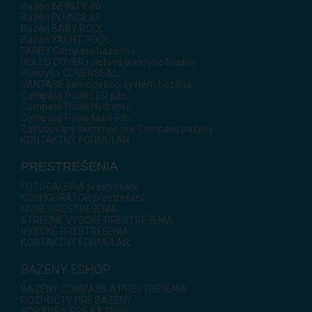
Bazén INFINITY 80
Bazén PLUNGE 35
Bazén BABY POOL
Bazén YACHT POOL
FARBY Compass bazénov
ROLLO COVER roletové prekrytie hladiny
Prekrytia COVERSEAL
VANTAGE samočistiaci systém bazéna
Compass Pools LED pás
Compass Pools Hydropro
Compass Pools Maxi-Rib
Zabudovaný skimmer, pre Compass bazény
KONTAKTNÝ FORMULÁR
PRESTREŠENIA
FOTOGALÉRIA prestrešení
KONFIGURÁTOR prestrešení
NÍZKE PRESTREŠENIA
STREDNE VYSOKÉ PRESTREŠENIA
VYSOKÉ PRESTREŠENIA
KONTAKTNÝ FORMULÁR
BAZÉNY ESHOP
BAZÉNY COMPASS A PRESTREŠENIA
ROZPOČTY PRE BAZÉNY
PORADŇA PRE BAZÉNY