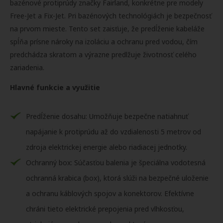
bazénové protiprúdy značky Fairland, konkrétne pre modely
Free-Jet a Fix-Jet. Pri bazénových technológiách je bezpečnosť
na prvom mieste. Tento set zaisťuje, že predĺženie kabeláže
spĺňa prísne nároky na izoláciu a ochranu pred vodou, čím
predchádza skratom a výrazne predlžuje životnosť celého
zariadenia.
Hlavné funkcie a využitie
Predĺženie dosahu: Umožňuje bezpečne natiahnuť
napájanie k protiprúdu až do vzdialenosti 5 metrov od
zdroja elektrickej energie alebo riadiacej jednotky.
Ochranný box: Súčasťou balenia je špeciálna vodotesná
ochranná krabica (box), ktorá slúži na bezpečné uloženie
a ochranu káblových spojov a konektorov. Efektívne
chráni tieto elektrické prepojenia pred vlhkosťou,