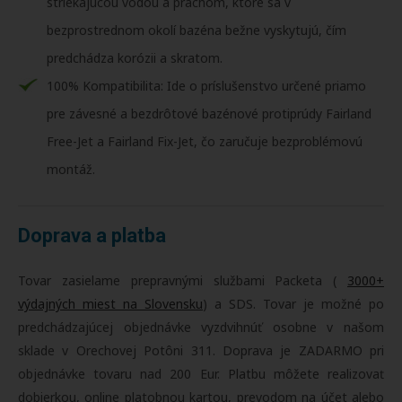
striekajúcou vodou a prachom, ktoré sa v
bezprostrednom okolí bazéna bežne vyskytujú, čím
predchádza korózii a skratom.
100% Kompatibilita: Ide o príslušenstvo určené priamo
pre závesné a bezdrôtové bazénové protiprúdy Fairland
Free-Jet a Fairland Fix-Jet, čo zaručuje bezproblémovú
montáž.
Doprava a platba
Tovar zasielame prepravnými službami Packeta (
3000+
výdajných miest na Slovensku
) a SDS. Tovar je možné po
predchádzajúcej objednávke vyzdvihnúť osobne v našom
sklade v Orechovej Potôni 311. Doprava je ZADARMO pri
objednávke tovaru nad 200 Eur. Platbu môžete realizovať
dobierkou, online platobnou kartou, prevodom na účet alebo