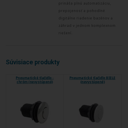
prináša plnú automatizáciu,
prepojenosť a pohodlné
digitálne riadenie bazénov a
záhrad v jednom komplexnom
riešení.
Súvisiace produkty
Pneumatické tlačidlo -
Pneumatické tlačidlo BIELE
chróm (nevystúpené)
(nevystúpené)