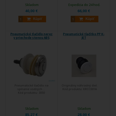
Skladom
Expedícia do 24 hod.
40,00 €
66,00 €
Kúpiť
Kúpiť
Pneumatické tlačidlo nerez
Pneumatické tlačítko PP K-
v priechode stenou ABS
JET
Pneumatické tlačidlo na
Originálny náhradný diel.
spínanie vodných ...
Kód produktu:
KRCC001A
Kód produktu:
3050
Skladom
Skladom
85,27 €
28,00 €