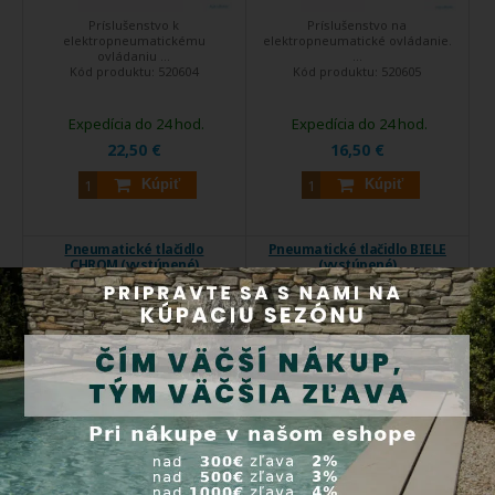
Príslušenstvo k
Príslušenstvo na
elektropneumatickému
elektropneumatické ovládanie.
ovládaniu ...
...
Kód produktu:
520604
Kód produktu:
520605
Expedícia do 24 hod.
Expedícia do 24 hod.
22,50 €
16,50 €
Kúpiť
Kúpiť
Pneumatické tlačidlo
Pneumatické tlačidlo BIELE
CHROM (vystúpené)
(vystúpené)
Príslušenstvo na
Príslušenstvo na
elektropneumatické ovládanie.
elektropneumatické ovládanie.