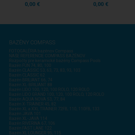
0,00 €
0,00 €
230 ...
120 ...
BAZÉNY COMPASS
FOTOGALÉRIA bazénov Compass
NAŠE REFERENCIE COMPASS BAZÉNOV
Rozpočty pre keramické bazény Compass Pools
Bazén FUN 74, 80, 100
Bazén CLASSIC 53, 63, 73, 83, 93, 103
Bazén CLASSIC 62
Bazén BRILIANT 66, 74
Bazén XL-BRILIANT 88
Bazén LIDO 100, 120, 100 ROLO, 120 ROLO
Bazén LIDO GRAND 100, 120, 100 ROLO, 120 ROLO
Bazén AQUA NOVA 53, 77, 84
Bazén X-TRAINER 45, 82
Bazén XL a XXL TRAINER 72FB, 110, 110FB, 133
Bazén JAVA 101
Bazén XL-JAVA 114
Bazén RIVERINA 67, 106
Bazén FAST LANE 122
Bazén XL LOUNGER 95, 115