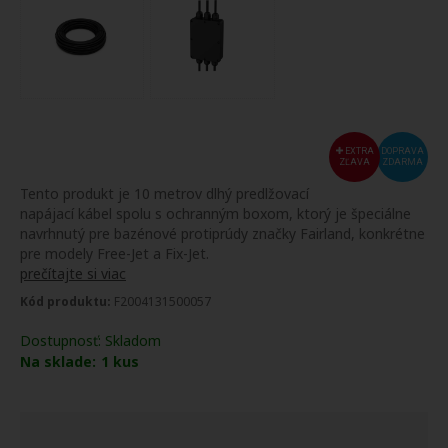
EXTRA
DOPRAVA
ZĽAVA
ZDARMA
Tento produkt je 10 metrov dlhý predlžovací
napájací kábel spolu s ochranným boxom, ktorý je špeciálne
navrhnutý pre bazénové protiprúdy značky Fairland, konkrétne
pre modely Free-Jet a Fix-Jet.
prečítajte si viac
Kód produktu:
F2004131500057
Dostupnosť:
Skladom
Na sklade:
1
kus