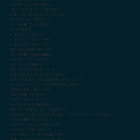
BAZÉNOVÁ CHÉMIA
TESTERY A TEPLOMERY
SVETLÁ, SKIMMERY, TRYSKY
BAZÉNOVÉ FÓLIE
TEPELNÉ ČERPADLÁ
ČERPADLÁ
FILTRAČNÉ SETY
FILTRAČNÉ NÁDOBY
FILTRAČNÉ NÁPLNE
VIACCESTNÉ VENTILY
TEPELNÉ VÝMENNÍKY
ELEKTRICKÝ OHREV
SOLÁRNY OHREV
INŠTALAČNÝ MATERIÁL
ÚPRAVA BAZÉNOVEJ VODY
SOLINÁTORY - SLANÁ ÚPRAVA VODY
SLADKÁ CHLÓROVÁ ÚPRAVA VODY
ZÁHRADNÉ SPRCHY
ČISTENIE BAZÉNA
ZAKRYTIE HLADINY
REBRÍKY A SCHODÍKY
POLYSTYRÉNOVÉ TVÁRNICE
PROTIPRÚDY, MASÁŽE, CHRLIČE, VODNÉ ATRAKCIE
PONORNÉ ČERPADLÁ
BAZÉNOVÉ ROZVÁDZAČE
FREKVENČNÉ MENIČE
TECHNOLOGICKÉ DOMČEKY
PRELIVOVÉ MRIEŽKY,ŽĽABY