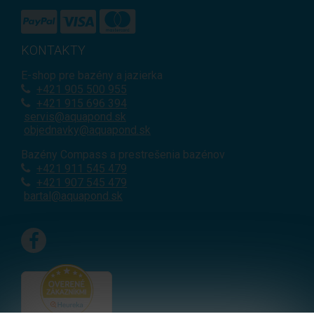
KONTAKTY
E-shop pre bazény a jazierka
+421
905 500 955
+421 915 696 394
servis@aquapond.sk
objednavky@aquapond.sk
Bazény Compass a prestrešenia bazénov
+421 911 545 479
+421 907 545 479
bartal@aquapond.sk