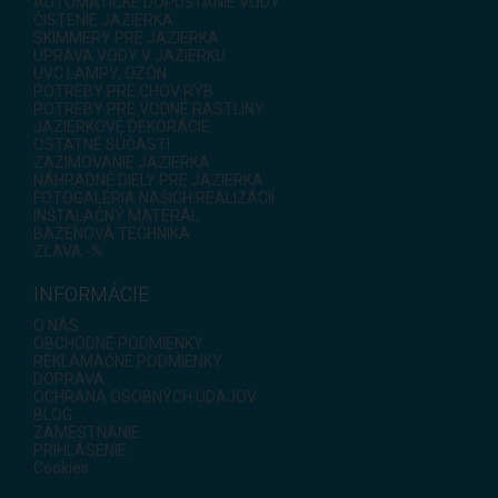
AUTOMATICKÉ DOPÚŠŤANIE VODY
ČISTENIE JAZIERKA
SKIMMERY PRE JAZIERKA
ÚPRAVA VODY V JAZIERKU
UVC LAMPY, OZÓN
POTREBY PRE CHOV RÝB
POTREBY PRE VODNÉ RASTLINY
JAZIERKOVÉ DEKORÁCIE
OSTATNÉ SÚČASTI
ZAZIMOVANIE JAZIERKA
NÁHRADNÉ DIELY PRE JAZIERKA
FOTOGALÉRIA NAŠICH REALIZÁCIÍ
INŠTALAČNÝ MATERÁL
BAZÉNOVÁ TECHNIKA
ZĽAVA -%
INFORMÁCIE
O NÁS
OBCHODNÉ PODMIENKY
REKLAMAČNÉ PODMIENKY
DOPRAVA
OCHRANA OSOBNÝCH ÚDAJOV
BLOG
ZAMESTNANIE
PRIHLÁSENIE
Cookies