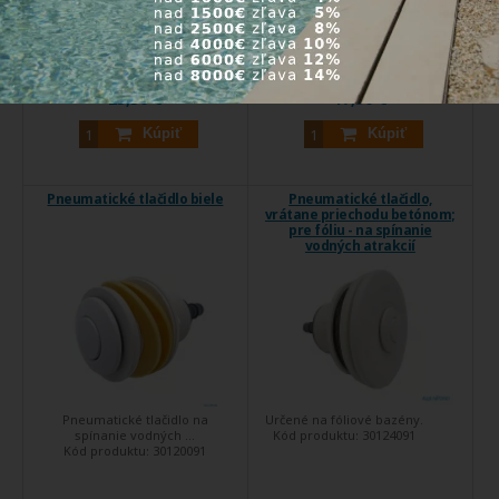
...
...
Kód produktu:
520606
Kód produktu:
520607
Expedícia do 24 hod.
Expedícia do 24 hod.
25,50 €
17,50 €
Kúpiť
Kúpiť
Pneumatické tlačidlo biele
Pneumatické tlačidlo,
vrátane priechodu betónom;
pre fóliu - na spínanie
vodných atrakcií
Pneumatické tlačidlo na
Určené na fóliové bazény.
spínanie vodných ...
Kód produktu:
30124091
Kód produktu:
30120091