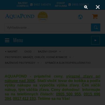
BAZÉNY
ESHOP
0907 545479
0905 500955
COMPASS
INFOLINKA
Menu
►
NASPÄŤ
⋮
ÚVOD
/
BAZÉNY ESHOP
/
PROTIPRÚDY, MASÁŽE, CHRLIČE, VODNÉ ATRAKCIE
/
BAZÉNOVÉ PROTIPRÚDY
/
SPÍNAČE A ELEKTROPRÍSLUŠENSTVO
AQUAPOND - prijateľné ceny,
výrazné zľavy pri
nákupe nad 300€
. Stačí vložiť tovar do košíka a podľa
výšky nákupu sa vypočíta výška zľavy. Čím väčší
nákup, tým väčšia zľava. Ceny dohodou! Informujte
sa na telefónnych číslach:
0905 500 955
,
0915 696
394
,
0917 412 193
. Tešíme sa na Vás!