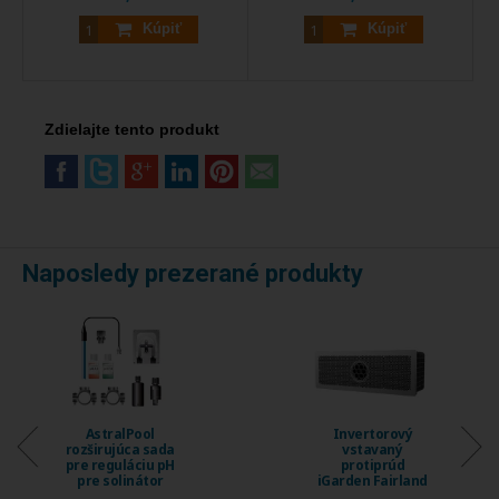
Kúpiť
Kúpiť
Zdielajte tento produkt
Naposledy prezerané produkty
Invertorový
Invertorový
vstavaný
vstavaný
protiprúd
protiprúd
iGarden Fairland
iGarden Fairland
Fix Jet, prietok
Fix Jet, prietok