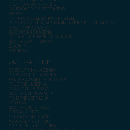
ODVLHČOVAČE VZDUCHU
NÁHRADNÉ DIELY PRE BAZÉNY
VÍRIVKY
NAFUKOVACIE LEHÁTKA A POSTELE
BEZPEČNOSTNÉ A ZÁCHRANNÉ VYBAVENIE PRE BAZÉNY
ROBOTICKÉ KOSAČKY
ZAZIMOVANIE BAZÉNA
FOTOGALÉRIA NAŠICH REALIZÁCIÍ
JAZIERKOVÁ TECHNIKA
ZĽAVA -%
VÝPREDAJ
JAZIERKA ESHOP
ROZPOČTY NA JAZIERKA
PORADŇA PRE JAZIERKA
VZDUCHOVANIE PRE JAZIERKA
FÓLIE PRE JAZIERKA
PLASTOVÉ JAZIERKA
JAZIERKOVÉ ČERPADLÁ
PONORNÉ ČERPADLÁ
FONTÁNY
JAZIERKOVÉ FILTRÁCIE
FILTRAČNÉ SETY
FILTRAČNÉ MATERIÁLY
VODOPÁDY, POTÔČIKY
OSVETLENIE a ELEKTRIKA