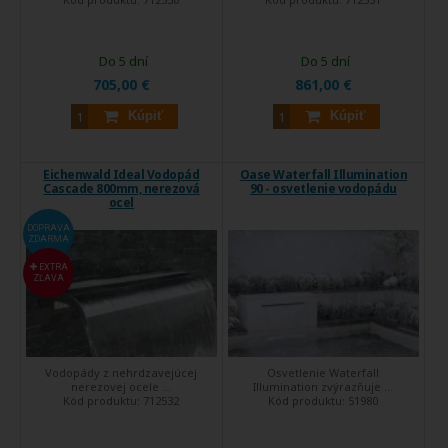
Do 5 dní
Do 5 dní
705,00 €
861,00 €
Kúpiť
Kúpiť
Eichenwald Ideal Vodopád
Oase Waterfall Illumination
Cascade 800mm, nerezová
90 - osvetlenie vodopádu
ocel
DOPRAVA
ZDARMA
EXTRA
ZĽAVA
Vodopády z nehrdzavejúcej
Osvetlenie Waterfall
nerezovej ocele ...
Illumination zvýrazňuje ...
Kód produktu:
712532
Kód produktu:
51980