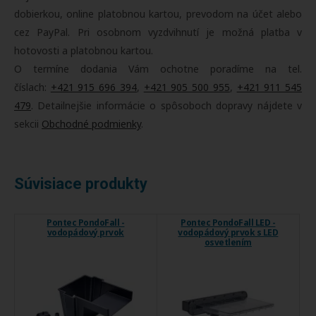
dobierkou, online platobnou kartou, prevodom na účet alebo
cez PayPal. Pri osobnom vyzdvihnutí je možná platba v
hotovosti a platobnou kartou.
O termíne dodania Vám ochotne poradíme na tel.
číslach:
+421 915 696 394
,
+421 905 500 955
,
+421 911 545
479
. Detailnejšie informácie o spôsoboch dopravy nájdete v
sekcii
Obchodné podmienky
.
Súvisiace produkty
Pontec PondoFall -
Pontec PondoFall LED -
vodopádový prvok
vodopádový prvok s LED
osvetlením