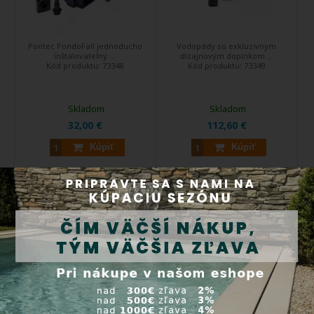
Pontec PondoFall jednoducho
Vodopády sú exkluzívnym
inštalovateľný ...
dizajnovým doplnkom ...
Kód produktu:
73348
Kód produktu:
73349
Skladom
Skladom
32,00 €
112,60 €
Kúpiť
Kúpiť
Oase Waterfall Illumination
Oase Waterfall Illumination
60 - osvetlenie vodopádu
30 - osvetlenie vodopádu