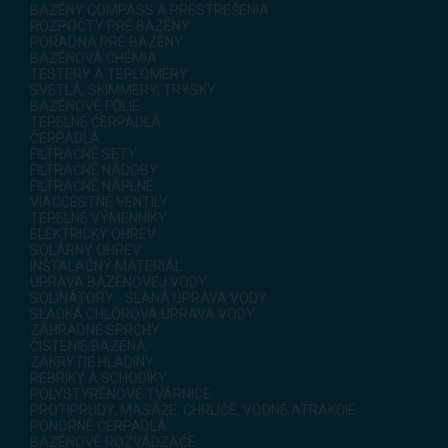
BAZÉNY COMPASS A PRESTREŠENIA
ROZPOČTY PRE BAZÉNY
PORADŇA PRE BAZÉNY
BAZÉNOVÁ CHÉMIA
TESTERY A TEPLOMERY
SVETLÁ, SKIMMERY, TRYSKY
BAZÉNOVÉ FÓLIE
TEPELNÉ ČERPADLÁ
ČERPADLÁ
FILTRAČNÉ SETY
FILTRAČNÉ NÁDOBY
FILTRAČNÉ NÁPLNE
VIACCESTNÉ VENTILY
TEPELNÉ VÝMENNÍKY
ELEKTRICKÝ OHREV
SOLÁRNY OHREV
INŠTALAČNÝ MATERIÁL
ÚPRAVA BAZÉNOVEJ VODY
SOLINÁTORY - SLANÁ ÚPRAVA VODY
SLADKÁ CHLÓROVÁ ÚPRAVA VODY
ZÁHRADNÉ SPRCHY
ČISTENIE BAZÉNA
ZAKRYTIE HLADINY
REBRÍKY A SCHODÍKY
POLYSTYRÉNOVÉ TVÁRNICE
PROTIPRÚDY, MASÁŽE, CHRLIČE, VODNÉ ATRAKCIE
PONORNÉ ČERPADLÁ
BAZÉNOVÉ ROZVÁDZAČE