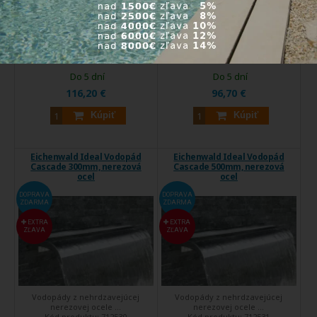
Osvetlenie Waterfall
Osvetlenie Waterfall
Illumination zvýrazňuje ...
Illumination zvýrazňuje ...
Kód produktu:
51209
Kód produktu:
51205
Do 5 dní
Do 5 dní
116,20 €
96,70 €
Kúpiť
Kúpiť
Eichenwald Ideal Vodopád
Eichenwald Ideal Vodopád
Cascade 300mm, nerezová
Cascade 500mm, nerezová
ocel
ocel
DOPRAVA
DOPRAVA
ZDARMA
ZDARMA
EXTRA
EXTRA
ZĽAVA
ZĽAVA
Vodopády z nehrdzavejúcej
Vodopády z nehrdzavejúcej
nerezovej ocele ...
nerezovej ocele ...
Kód produktu:
712530
Kód produktu:
712531