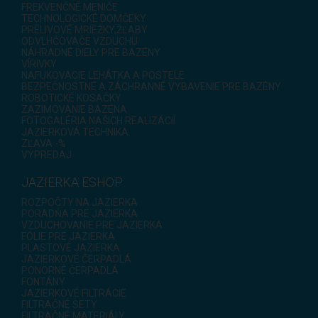
FREKVENČNÉ MENIČE
TECHNOLOGICKÉ DOMČEKY
PRELIVOVÉ MRIEŽKY,ŽĽABY
ODVLHČOVAČE VZDUCHU
NÁHRADNÉ DIELY PRE BAZÉNY
VÍRIVKY
NAFUKOVACIE LEHÁTKA A POSTELE
BEZPEČNOSTNÉ A ZÁCHRANNÉ VYBAVENIE PRE BAZÉNY
ROBOTICKÉ KOSAČKY
ZAZIMOVANIE BAZÉNA
FOTOGALÉRIA NAŠICH REALIZÁCIÍ
JAZIERKOVÁ TECHNIKA
ZĽAVA -%
VÝPREDAJ
JAZIERKA ESHOP
ROZPOČTY NA JAZIERKA
PORADŇA PRE JAZIERKA
VZDUCHOVANIE PRE JAZIERKA
FÓLIE PRE JAZIERKA
PLASTOVÉ JAZIERKA
JAZIERKOVÉ ČERPADLÁ
PONORNÉ ČERPADLÁ
FONTÁNY
JAZIERKOVÉ FILTRÁCIE
FILTRAČNÉ SETY
FILTRAČNÉ MATERIÁLY