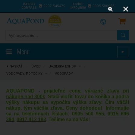
BAZÉNY
ESHOP
0907 545479
0905 500955
COMPASS
INFOLINKA
Menu
►
NASPÄŤ
⋮
ÚVOD
/
JAZIERKA ESHOP
/
VODOPÁDY, POTÔČIKY
/
VODOPÁDY
AQUAPOND - prijateľné ceny,
výrazné zľavy pri
nákupe nad 300€
. Stačí vložiť tovar do košíka a podľa
výšky nákupu sa vypočíta výška zľavy. Čím väčší
nákup, tým väčšia zľava. Ceny dohodou! Informujte
sa na telefónnych číslach:
0905 500 955
,
0915 696
394
,
0917 412 193
. Tešíme sa na Vás!