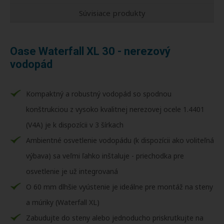
Súvisiace produkty
Oase Waterfall XL 30 - nerezový
vodopád
Kompaktný a robustný vodopád so spodnou
konštrukciou z vysoko kvalitnej nerezovej ocele 1.4401
(V4A) je k dispozícii v 3 šírkach
Ambientné osvetlenie vodopádu (k dispozícii ako voliteľná
výbava) sa veľmi ľahko inštaluje - priechodka pre
osvetlenie je už integrovaná
O 60 mm dlhšie vyústenie je ideálne pre montáž na steny
a múriky (Waterfall XL)
Zabudujte do steny alebo jednoducho priskrutkujte na