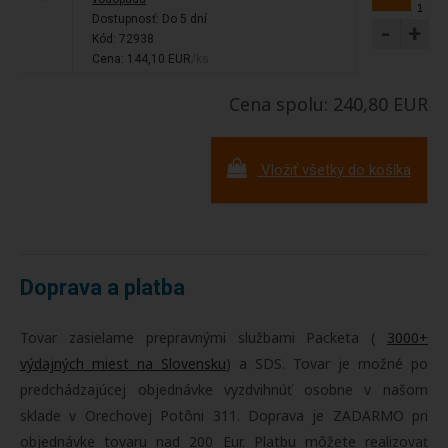
Dostupnosť:
Do 5 dní
-
+
Kód: 72938
Cena: 144,10 EUR
/ks
Cena spolu: 240,80 EUR
Vložiť všetky do košíka
Doprava a platba
Tovar zasielame prepravnými službami Packeta (
3000+
výdajných miest na Slovensku
) a SDS. Tovar je možné po
predchádzajúcej objednávke vyzdvihnúť osobne v našom
sklade v Orechovej Potôni 311. Doprava je ZADARMO pri
objednávke tovaru nad 200 Eur. Platbu môžete realizovať