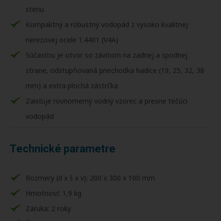
stenu
Kompaktný a robustný vodopád z vysoko kvalitnej
nerezovej ocele 1.4401 (V4A)
Súčasťou je otvor so závitom na zadnej a spodnej
strane, odstupňovaná priechodka hadice (19, 25, 32, 38
mm) a extra plochá zástrčka
Zaisťuje rovnomerný vodný vzorec a presne tečúci
vodopád
Technické parametre
Rozmery (d x š x v): 200 x 300 x 100 mm
Hmotnosť: 1,9 kg
Záruka: 2 roky