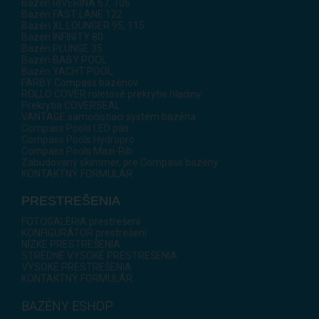
Bazén RIVERINA 67, 106
Bazén FAST LANE 122
Bazén XL LOUNGER 95, 115
Bazén INFINITY 80
Bazén PLUNGE 35
Bazén BABY POOL
Bazén YACHT POOL
FARBY Compass bazénov
ROLLO COVER roletové prekrytie hladiny
Prekrytia COVERSEAL
VANTAGE samočistiaci systém bazéna
Compass Pools LED pás
Compass Pools Hydropro
Compass Pools Maxi-Rib
Zabudovaný skimmer, pre Compass bazény
KONTAKTNÝ FORMULÁR
PRESTREŠENIA
FOTOGALÉRIA prestrešení
KONFIGURÁTOR prestrešení
NÍZKE PRESTREŠENIA
STREDNE VYSOKÉ PRESTREŠENIA
VYSOKÉ PRESTREŠENIA
KONTAKTNÝ FORMULÁR
BAZÉNY ESHOP