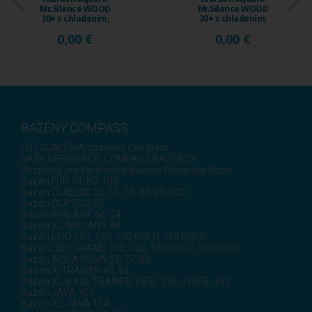
Mr.Silence WOOD
Mr.Silence WOOD
30+ s chladením,
30+ s chladením,
18 ...
15 ...
0,00 €
0,00 €
BAZÉNY COMPASS
FOTOGALÉRIA bazénov Compass
NAŠE REFERENCIE COMPASS BAZÉNOV
Rozpočty pre keramické bazény Compass Pools
Bazén FUN 74, 80, 100
Bazén CLASSIC 53, 63, 73, 83, 93, 103
Bazén CLASSIC 62
Bazén BRILIANT 66, 74
Bazén XL-BRILIANT 88
Bazén LIDO 100, 120, 100 ROLO, 120 ROLO
Bazén LIDO GRAND 100, 120, 100 ROLO, 120 ROLO
Bazén AQUA NOVA 53, 77, 84
Bazén X-TRAINER 45, 82
Bazén XL a XXL TRAINER 72FB, 110, 110FB, 133
Bazén JAVA 101
Bazén XL-JAVA 114