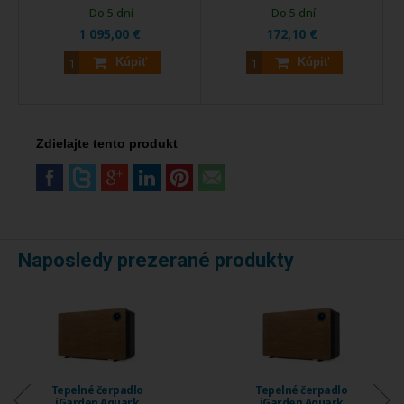
Do 5 dní
Do 5 dní
1 095,00 €
172,10 €
Kúpiť
Kúpiť
Zdielajte tento produkt
Naposledy prezerané produkty
Tepelné čerpadlo
Tepelné čerpadlo
iGarden Aquark
iGarden Aquark