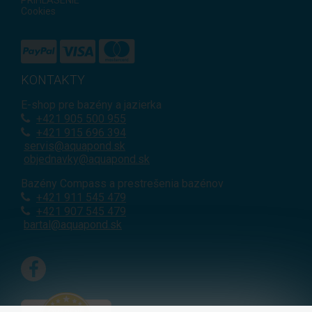
PRIHLÁSENIE
Cookies
KONTAKTY
E-shop pre bazény a jazierka
+421
905 500 955
+421 915 696 394
servis@aquapond.sk
objednavky@aquapond.sk
Bazény Compass a prestrešenia bazénov
+421 911 545 479
+421 907 545 479
bartal@aquapond.sk