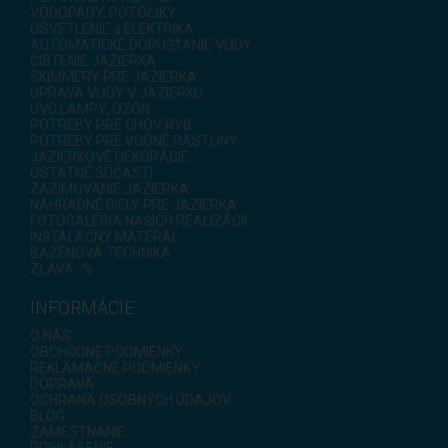
VODOPÁDY, POTÔČIKY
OSVETLENIE a ELEKTRIKA
AUTOMATICKÉ DOPÚŠŤANIE VODY
ČISTENIE JAZIERKA
SKIMMERY PRE JAZIERKA
ÚPRAVA VODY V JAZIERKU
UVC LAMPY, OZÓN
POTREBY PRE CHOV RÝB
POTREBY PRE VODNÉ RASTLINY
JAZIERKOVÉ DEKORÁCIE
OSTATNÉ SÚČASTI
ZAZIMOVANIE JAZIERKA
NÁHRADNÉ DIELY PRE JAZIERKA
FOTOGALÉRIA NAŠICH REALIZÁCIÍ
INŠTALAČNÝ MATERÁL
BAZÉNOVÁ TECHNIKA
ZĽAVA -%
INFORMÁCIE
O NÁS
OBCHODNÉ PODMIENKY
REKLAMAČNÉ PODMIENKY
DOPRAVA
OCHRANA OSOBNÝCH ÚDAJOV
BLOG
ZAMESTNANIE