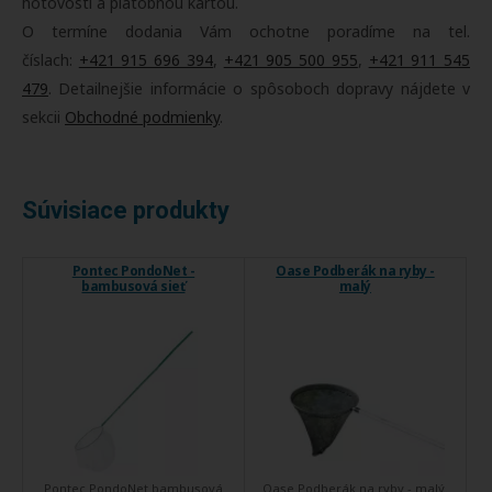
hotovosti a platobnou kartou.
O termíne dodania Vám ochotne poradíme na tel.
číslach:
+421 915 696 394
,
+421 905 500 955
,
+421 911 545
479
. Detailnejšie informácie o spôsoboch dopravy nájdete v
sekcii
Obchodné podmienky
.
Súvisiace produkty
Pontec PondoNet -
Oase Podberák na ryby -
bambusová sieť
malý
Pontec PondoNet bambusová
Oase Podberák na ryby - malý.