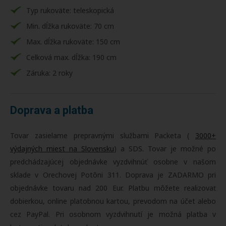
Typ rukoväte: teleskopická
Min. dĺžka rukoväte: 70 cm
Max. dĺžka rukoväte: 150 cm
Celková max. dĺžka: 190 cm
Záruka: 2 roky
Doprava a platba
Tovar zasielame prepravnými službami Packeta (
3000+
výdajných miest na Slovensku
) a SDS. Tovar je možné po
predchádzajúcej objednávke vyzdvihnúť osobne v našom
sklade v Orechovej Potôni 311. Doprava je ZADARMO pri
objednávke tovaru nad 200 Eur. Platbu môžete realizovať
dobierkou, online platobnou kartou, prevodom na účet alebo
cez PayPal. Pri osobnom vyzdvihnutí je možná platba v