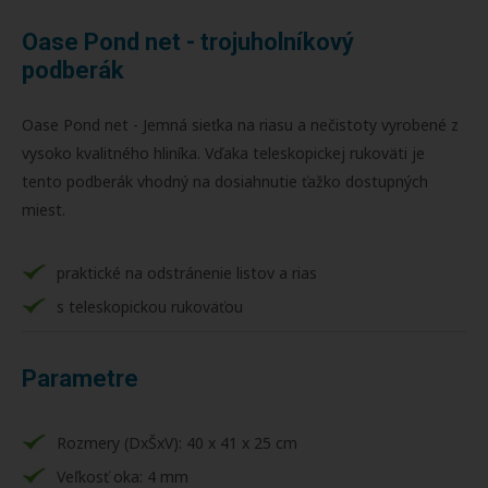
Oase Pond net - trojuholníkový
podberák
Oase Pond net - Jemná sieťka na riasu a nečistoty vyrobené z
vysoko kvalitného hliníka. Vďaka teleskopickej rukoväti je
tento podberák vhodný na dosiahnutie ťažko dostupných
miest.
praktické na odstránenie listov a rias
s teleskopickou rukoväťou
Parametre
Rozmery (DxŠxV): 40 x 41 x 25 cm
Veľkosť oka: 4 mm