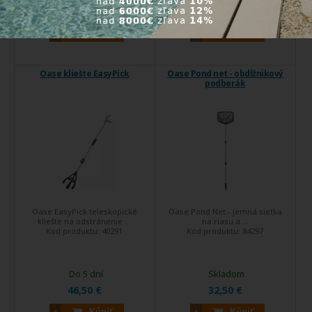
18,50 €
31,57 €
Kúpiť
Kúpiť
Oase kliešte EasyPick
Oase Pond net - obdĺžnikový
podberák
Oase EasyPick teleskopické
Oase Pond Net - jemná sieťka
kliešte na odstránenie ...
na riasu a ...
Kód produktu:
40291
Kód produktu:
84297
Do 5 dní
Skladom
46,50 €
32,50 €
Kúpiť
Kúpiť