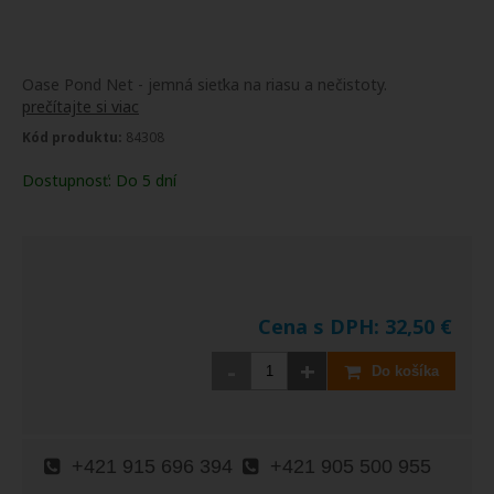
Oase Pond Net - jemná sieťka na riasu a nečistoty.
prečítajte si viac
Kód produktu:
84308
Dostupnosť:
Do 5 dní
Cena s DPH:
32,50
€
-
+
Do košíka
+421 915 696 394
+421 905 500 955