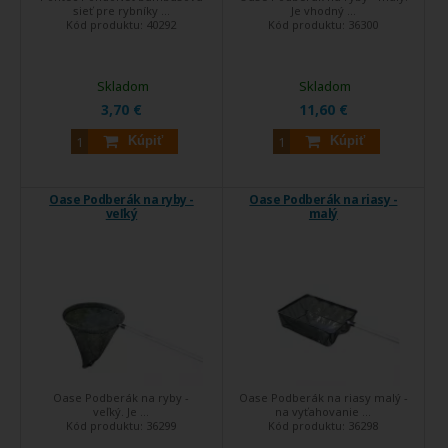
sieť pre rybníky ...
Je vhodný ...
Kód produktu:
40292
Kód produktu:
36300
Skladom
Skladom
3,70 €
11,60 €
Kúpiť
Kúpiť
Oase Podberák na ryby -
Oase Podberák na riasy -
veľký
malý
Oase Podberák na ryby -
Oase Podberák na riasy malý -
veľký. Je ...
na vyťahovanie ...
Kód produktu:
36299
Kód produktu:
36298