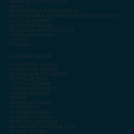
NÁHRADNÉ DIELY PRE BAZÉNY
VÍRIVKY
NAFUKOVACIE LEHÁTKA A POSTELE
BEZPEČNOSTNÉ A ZÁCHRANNÉ VYBAVENIE PRE BAZÉNY
ROBOTICKÉ KOSAČKY
ZAZIMOVANIE BAZÉNA
FOTOGALÉRIA NAŠICH REALIZÁCIÍ
JAZIERKOVÁ TECHNIKA
ZĽAVA -%
VÝPREDAJ
JAZIERKA ESHOP
ROZPOČTY NA JAZIERKA
PORADŇA PRE JAZIERKA
VZDUCHOVANIE PRE JAZIERKA
FÓLIE PRE JAZIERKA
PLASTOVÉ JAZIERKA
JAZIERKOVÉ ČERPADLÁ
PONORNÉ ČERPADLÁ
FONTÁNY
JAZIERKOVÉ FILTRÁCIE
FILTRAČNÉ SETY
FILTRAČNÉ MATERIÁLY
VODOPÁDY, POTÔČIKY
OSVETLENIE a ELEKTRIKA
AUTOMATICKÉ DOPÚŠŤANIE VODY
ČISTENIE JAZIERKA