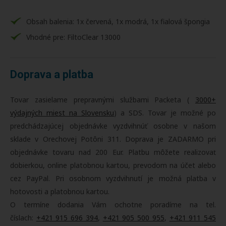
Obsah balenia: 1x červená, 1x modrá, 1x fialová špongia
Vhodné pre: FiltoClear 13000
Doprava a platba
Tovar zasielame prepravnými službami Packeta (
3000+
výdajných miest na Slovensku
) a SDS. Tovar je možné po
predchádzajúcej objednávke vyzdvihnúť osobne v našom
sklade v Orechovej Potôni 311. Doprava je ZADARMO pri
objednávke tovaru nad 200 Eur. Platbu môžete realizovať
dobierkou, online platobnou kartou, prevodom na účet alebo
cez PayPal. Pri osobnom vyzdvihnutí je možná platba v
hotovosti a platobnou kartou.
O termíne dodania Vám ochotne poradíme na tel.
číslach:
+421 915 696 394
,
+421 905 500 955
,
+421 911 545