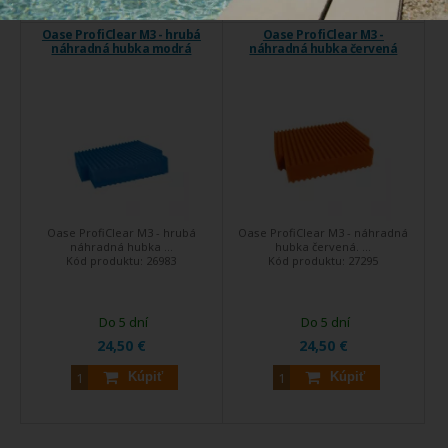
Oase ProfiClear M3 - hrubá
Oase ProfiClear M3 -
náhradná hubka modrá
náhradná hubka červená
Oase ProfiClear M3 - hrubá
Oase ProfiClear M3 - náhradná
náhradná hubka ...
hubka červená. ...
Kód produktu:
26983
Kód produktu:
27295
Do 5 dní
Do 5 dní
24,50 €
24,50 €
Kúpiť
Kúpiť