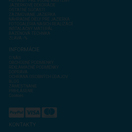
POTREBY PRE VODNÉ RASTLINY
JAZIERKOVÉ DEKORÁCIE
OSTATNÉ SÚČASTI
ZAZIMOVANIE JAZIERKA
NÁHRADNÉ DIELY PRE JAZIERKA
FOTOGALÉRIA NAŠICH REALIZÁCIÍ
INŠTALAČNÝ MATERÁL
BAZÉNOVÁ TECHNIKA
ZĽAVA -%
INFORMÁCIE
O NÁS
OBCHODNÉ PODMIENKY
REKLAMAČNÉ PODMIENKY
DOPRAVA
OCHRANA OSOBNÝCH ÚDAJOV
BLOG
ZAMESTNANIE
PRIHLÁSENIE
Cookies
KONTAKTY