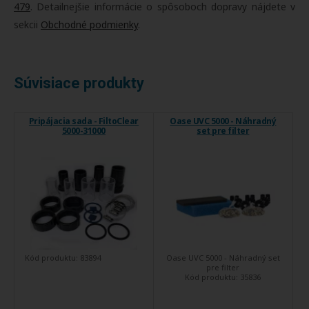
479
. Detailnejšie informácie o spôsoboch dopravy nájdete v
sekcii
Obchodné podmienky
.
Súvisiace produkty
Pripájacia sada - FiltoClear
Oase UVC 5000 - Náhradný
5000-31000
set pre filter
Kód produktu:
83894
Oase UVC 5000 - Náhradný set
pre filter
Kód produktu:
35836