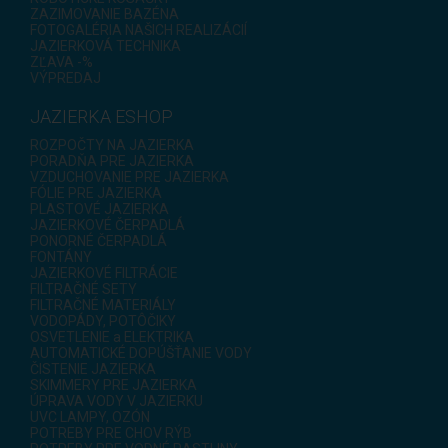
ZAZIMOVANIE BAZÉNA
FOTOGALÉRIA NAŠICH REALIZÁCIÍ
JAZIERKOVÁ TECHNIKA
ZĽAVA -%
VÝPREDAJ
JAZIERKA ESHOP
ROZPOČTY NA JAZIERKA
PORADŇA PRE JAZIERKA
VZDUCHOVANIE PRE JAZIERKA
FÓLIE PRE JAZIERKA
PLASTOVÉ JAZIERKA
JAZIERKOVÉ ČERPADLÁ
PONORNÉ ČERPADLÁ
FONTÁNY
JAZIERKOVÉ FILTRÁCIE
FILTRAČNÉ SETY
FILTRAČNÉ MATERIÁLY
VODOPÁDY, POTÔČIKY
OSVETLENIE a ELEKTRIKA
AUTOMATICKÉ DOPÚŠŤANIE VODY
ČISTENIE JAZIERKA
SKIMMERY PRE JAZIERKA
ÚPRAVA VODY V JAZIERKU
UVC LAMPY, OZÓN
POTREBY PRE CHOV RÝB