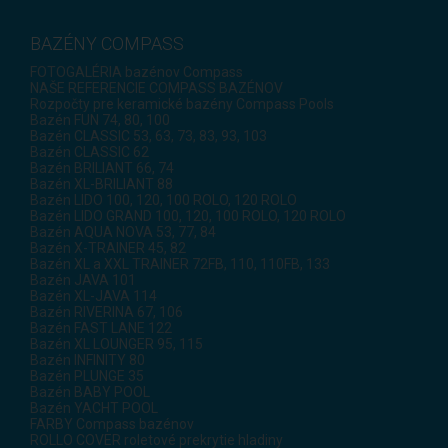
BAZÉNY COMPASS
FOTOGALÉRIA bazénov Compass
NAŠE REFERENCIE COMPASS BAZÉNOV
Rozpočty pre keramické bazény Compass Pools
Bazén FUN 74, 80, 100
Bazén CLASSIC 53, 63, 73, 83, 93, 103
Bazén CLASSIC 62
Bazén BRILIANT 66, 74
Bazén XL-BRILIANT 88
Bazén LIDO 100, 120, 100 ROLO, 120 ROLO
Bazén LIDO GRAND 100, 120, 100 ROLO, 120 ROLO
Bazén AQUA NOVA 53, 77, 84
Bazén X-TRAINER 45, 82
Bazén XL a XXL TRAINER 72FB, 110, 110FB, 133
Bazén JAVA 101
Bazén XL-JAVA 114
Bazén RIVERINA 67, 106
Bazén FAST LANE 122
Bazén XL LOUNGER 95, 115
Bazén INFINITY 80
Bazén PLUNGE 35
Bazén BABY POOL
Bazén YACHT POOL
FARBY Compass bazénov
ROLLO COVER roletové prekrytie hladiny