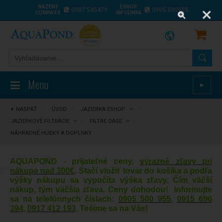
BAZÉNY
ESHOP
0907 545479
0905 500955
COMPASS
INFOLINKA
Menu
►
NASPÄŤ
⋮
ÚVOD
/
JAZIERKA ESHOP
/
JAZIERKOVÉ FILTRÁCIE
/
FILTRE OASE
/
NÁHRADNÉ HUBKY A DOPLNKY
AQUAPOND - prijateľné ceny,
výrazné zľavy pri
nákupe nad 300€
. Stačí vložiť tovar do košíka a podľa
výšky nákupu sa vypočíta výška zľavy. Čím väčší
nákup, tým väčšia zľava. Ceny dohodou! Informujte
sa na telefónnych číslach:
0905 500 955
,
0915 696
394
,
0917 412 193
. Tešíme sa na Vás!