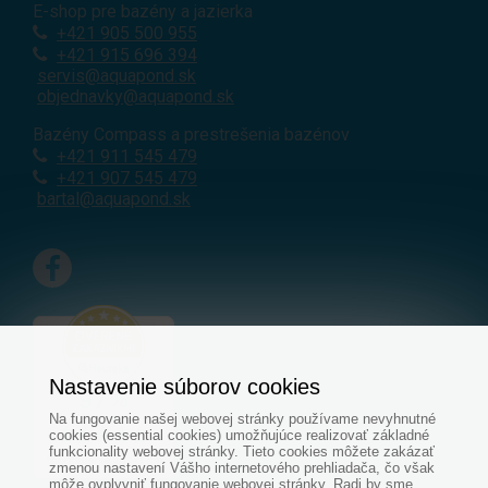
E-shop pre bazény a jazierka
+421
905 500 955
+421 915 696 394
servis@aquapond.sk
objednavky@aquapond.sk
Bazény Compass a prestrešenia bazénov
+421 911 545 479
+421 907 545 479
bartal@aquapond.sk
Nastavenie súborov cookies
Na fungovanie našej webovej stránky používame nevyhnutné
cookies (essential cookies) umožňujúce realizovať základné
funkcionality webovej stránky. Tieto cookies môžete zakázať
zmenou nastavení Vášho internetového prehliadača, čo však
môže ovplyvniť fungovanie webovej stránky. Radi by sme