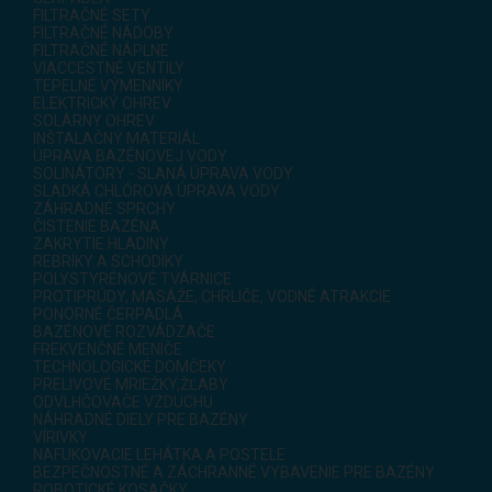
FILTRAČNÉ SETY
FILTRAČNÉ NÁDOBY
FILTRAČNÉ NÁPLNE
VIACCESTNÉ VENTILY
TEPELNÉ VÝMENNÍKY
ELEKTRICKÝ OHREV
SOLÁRNY OHREV
INŠTALAČNÝ MATERIÁL
ÚPRAVA BAZÉNOVEJ VODY
SOLINÁTORY - SLANÁ ÚPRAVA VODY
SLADKÁ CHLÓROVÁ ÚPRAVA VODY
ZÁHRADNÉ SPRCHY
ČISTENIE BAZÉNA
ZAKRYTIE HLADINY
REBRÍKY A SCHODÍKY
POLYSTYRÉNOVÉ TVÁRNICE
PROTIPRÚDY, MASÁŽE, CHRLIČE, VODNÉ ATRAKCIE
PONORNÉ ČERPADLÁ
BAZÉNOVÉ ROZVÁDZAČE
FREKVENČNÉ MENIČE
TECHNOLOGICKÉ DOMČEKY
PRELIVOVÉ MRIEŽKY,ŽĽABY
ODVLHČOVAČE VZDUCHU
NÁHRADNÉ DIELY PRE BAZÉNY
VÍRIVKY
NAFUKOVACIE LEHÁTKA A POSTELE
BEZPEČNOSTNÉ A ZÁCHRANNÉ VYBAVENIE PRE BAZÉNY
ROBOTICKÉ KOSAČKY