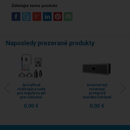
Zdielajte tento produkt
Naposledy prezerané produkty
Invertorový
Invertorový
a
vstavaný
vstavaný
H
protiprúd
protiprúd
iGarden Fairland
iGarden Fairla
Fix Jet, prietok
Fix Jet, prieto
0,00 €
0,00 €
230 ...
120 ...