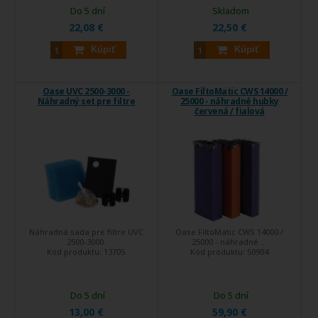
Do 5 dní
Skladom
22,08 €
22,50 €
Kúpiť
Kúpiť
Oase UVC 2500-3000 -
Oase FiltoMatic CWS 14000 /
Náhradný set pre filtre
25000 - náhradné hubky
červená / fialová
Náhradná sada pre filtre UVC
Oase FiltoMatic CWS 14000 /
2500-3000.
25000 - náhradné ...
Kód produktu:
13705
Kód produktu:
50904
Do 5 dní
Do 5 dní
13,00 €
59,90 €