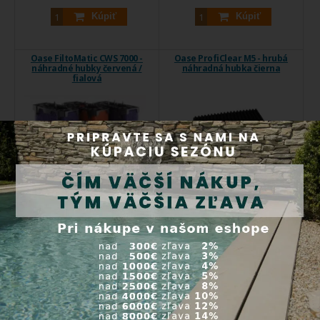
Kúpiť
Kúpiť
Oase FiltoMatic CWS 7000 -
Oase ProfiClear M5 - hrubá
náhradné hubky červená /
náhradná hubka čierna
fialová
Oase FiltoMatic CWS 7000 -
Oase ProfiClear M5 - hrubá
náhradné hubky ...
náhradná hubka ...
Kód produktu:
50901
Kód produktu:
27297
Do 5 dní
Do 5 dní
35,30 €
24,50 €
Kúpiť
Kúpiť