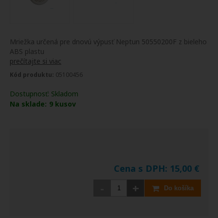
Mriežka určená pre dnovú výpusť Neptun 50550200F z bieleho
ABS plastu
prečítajte si viac
Kód produktu:
05100456
Dostupnosť:
Skladom
Na sklade:
9
kusov
Cena s DPH:
15,00
€
-
+
Do košíka