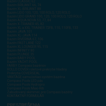
Bazén CLASSIC 62
Bazén BRILIANT 66, 74
Bazén XL-BRILIANT 88
Bazén LIDO 100, 120, 100 ROLO, 120 ROLO
Bazén LIDO GRAND 100, 120, 100 ROLO, 120 ROLO
Bazén AQUA NOVA 53, 77, 84
Bazén X-TRAINER 45, 82
Bazén XL a XXL TRAINER 72FB, 110, 110FB, 133
Bazén JAVA 101
Bazén XL-JAVA 114
Bazén RIVERINA 67, 106
Bazén FAST LANE 122
Bazén XL LOUNGER 95, 115
Bazén INFINITY 80
Bazén PLUNGE 35
Bazén BABY POOL
Bazén YACHT POOL
FARBY Compass bazénov
ROLLO COVER roletové prekrytie hladiny
Prekrytia COVERSEAL
VANTAGE samočistiaci systém bazéna
Compass Pools LED pás
Compass Pools Hydropro
Compass Pools Maxi-Rib
Zabudovaný skimmer, pre Compass bazény
KONTAKTNÝ FORMULÁR
PRESTREŠENIA