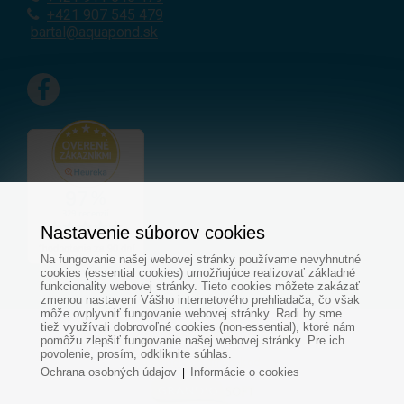
+421 907 545 479
bartal@aquapond.sk
Nastavenie súborov cookies
Na fungovanie našej webovej stránky používame nevyhnutné
cookies (essential cookies) umožňujúce realizovať základné
funkcionality webovej stránky. Tieto cookies môžete zakázať
zmenou nastavení Vášho internetového prehliadača, čo však
môže ovplyvniť fungovanie webovej stránky. Radi by sme
tiež využívali dobrovoľné cookies (non-essential), ktoré nám
© Všetky práva vyhradené - www.aquapond.sk
pomôžu zlepšiť fungovanie našej webovej stránky. Pre ich
povolenie, prosím, odkliknite súhlas.
Tvorba web stránok
od
Ochrana osobných údajov
Informácie o cookies
|