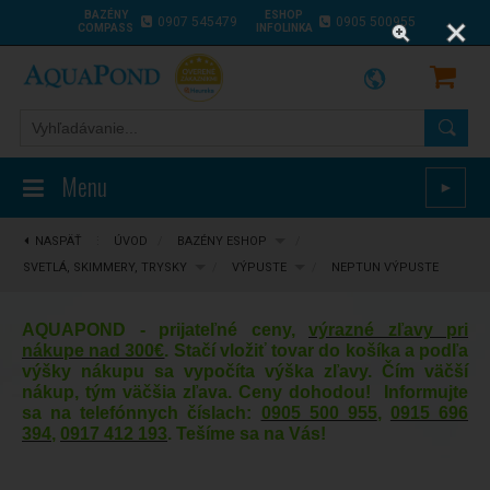
BAZÉNY
ESHOP
0907 545479
0905 500955
COMPASS
INFOLINKA
Menu
►
NASPÄŤ
⋮
ÚVOD
/
BAZÉNY ESHOP
/
SVETLÁ, SKIMMERY, TRYSKY
/
VÝPUSTE
/
NEPTUN VÝPUSTE
AQUAPOND - prijateľné ceny,
výrazné zľavy pri
nákupe nad 300€
. Stačí vložiť tovar do košíka a podľa
výšky nákupu sa vypočíta výška zľavy. Čím väčší
nákup, tým väčšia zľava. Ceny dohodou! Informujte
sa na telefónnych číslach:
0905 500 955
,
0915 696
394
,
0917 412 193
. Tešíme sa na Vás!