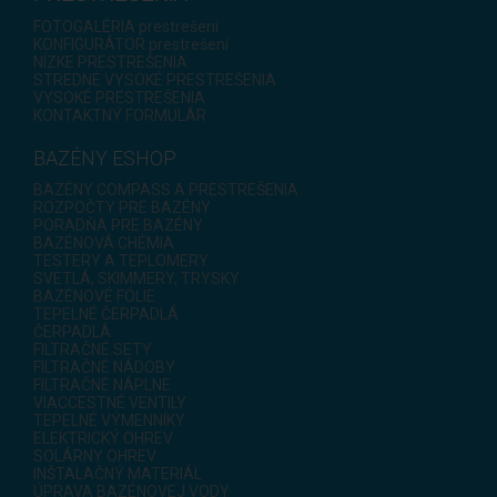
FOTOGALÉRIA prestrešení
KONFIGURÁTOR prestrešení
NÍZKE PRESTREŠENIA
STREDNE VYSOKÉ PRESTREŠENIA
VYSOKÉ PRESTREŠENIA
KONTAKTNÝ FORMULÁR
BAZÉNY ESHOP
BAZÉNY COMPASS A PRESTREŠENIA
ROZPOČTY PRE BAZÉNY
PORADŇA PRE BAZÉNY
BAZÉNOVÁ CHÉMIA
TESTERY A TEPLOMERY
SVETLÁ, SKIMMERY, TRYSKY
BAZÉNOVÉ FÓLIE
TEPELNÉ ČERPADLÁ
ČERPADLÁ
FILTRAČNÉ SETY
FILTRAČNÉ NÁDOBY
FILTRAČNÉ NÁPLNE
VIACCESTNÉ VENTILY
TEPELNÉ VÝMENNÍKY
ELEKTRICKÝ OHREV
SOLÁRNY OHREV
INŠTALAČNÝ MATERIÁL
ÚPRAVA BAZÉNOVEJ VODY