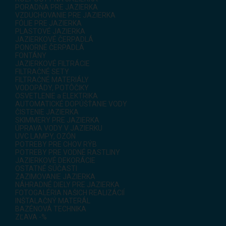
PORADŇA PRE JAZIERKA
VZDUCHOVANIE PRE JAZIERKA
FÓLIE PRE JAZIERKA
PLASTOVÉ JAZIERKA
JAZIERKOVÉ ČERPADLÁ
PONORNÉ ČERPADLÁ
FONTÁNY
JAZIERKOVÉ FILTRÁCIE
FILTRAČNÉ SETY
FILTRAČNÉ MATERIÁLY
VODOPÁDY, POTÔČIKY
OSVETLENIE a ELEKTRIKA
AUTOMATICKÉ DOPÚŠŤANIE VODY
ČISTENIE JAZIERKA
SKIMMERY PRE JAZIERKA
ÚPRAVA VODY V JAZIERKU
UVC LAMPY, OZÓN
POTREBY PRE CHOV RÝB
POTREBY PRE VODNÉ RASTLINY
JAZIERKOVÉ DEKORÁCIE
OSTATNÉ SÚČASTI
ZAZIMOVANIE JAZIERKA
NÁHRADNÉ DIELY PRE JAZIERKA
FOTOGALÉRIA NAŠICH REALIZÁCIÍ
INŠTALAČNÝ MATERÁL
BAZÉNOVÁ TECHNIKA
ZĽAVA -%