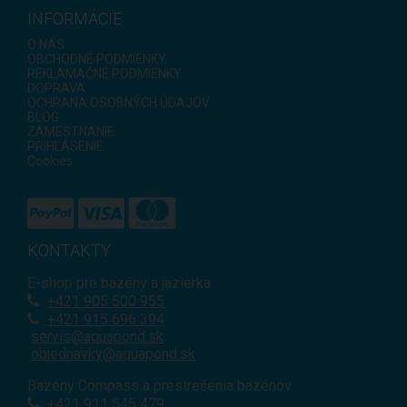
INFORMÁCIE
O NÁS
OBCHODNÉ PODMIENKY
REKLAMAČNÉ PODMIENKY
DOPRAVA
OCHRANA OSOBNÝCH ÚDAJOV
BLOG
ZAMESTNANIE
PRIHLÁSENIE
Cookies
KONTAKTY
E-shop pre bazény a jazierka
+421
905 500 955
+421 915 696 394
servis@aquapond.sk
objednavky@aquapond.sk
Bazény Compass a prestrešenia bazénov
+421 911 545 479