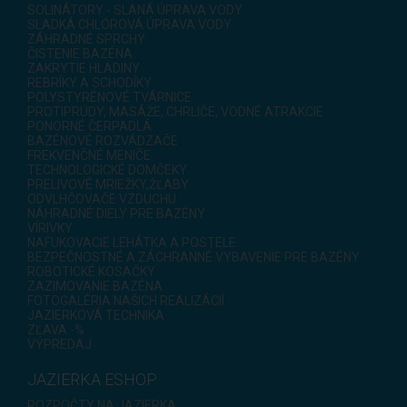
SOLINÁTORY - SLANÁ ÚPRAVA VODY
SLADKÁ CHLÓROVÁ ÚPRAVA VODY
ZÁHRADNÉ SPRCHY
ČISTENIE BAZÉNA
ZAKRYTIE HLADINY
REBRÍKY A SCHODÍKY
POLYSTYRÉNOVÉ TVÁRNICE
PROTIPRÚDY, MASÁŽE, CHRLIČE, VODNÉ ATRAKCIE
PONORNÉ ČERPADLÁ
BAZÉNOVÉ ROZVÁDZAČE
FREKVENČNÉ MENIČE
TECHNOLOGICKÉ DOMČEKY
PRELIVOVÉ MRIEŽKY,ŽĽABY
ODVLHČOVAČE VZDUCHU
NÁHRADNÉ DIELY PRE BAZÉNY
VÍRIVKY
NAFUKOVACIE LEHÁTKA A POSTELE
BEZPEČNOSTNÉ A ZÁCHRANNÉ VYBAVENIE PRE BAZÉNY
ROBOTICKÉ KOSAČKY
ZAZIMOVANIE BAZÉNA
FOTOGALÉRIA NAŠICH REALIZÁCIÍ
JAZIERKOVÁ TECHNIKA
ZĽAVA -%
VÝPREDAJ
JAZIERKA ESHOP
ROZPOČTY NA JAZIERKA