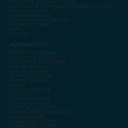
NAFUKOVACIE LEHÁTKA A POSTELE
BEZPEČNOSTNÉ A ZÁCHRANNÉ VYBAVENIE PRE BAZÉNY
ROBOTICKÉ KOSAČKY
ZAZIMOVANIE BAZÉNA
FOTOGALÉRIA NAŠICH REALIZÁCIÍ
JAZIERKOVÁ TECHNIKA
ZĽAVA -%
VÝPREDAJ
JAZIERKA ESHOP
ROZPOČTY NA JAZIERKA
PORADŇA PRE JAZIERKA
VZDUCHOVANIE PRE JAZIERKA
FÓLIE PRE JAZIERKA
PLASTOVÉ JAZIERKA
JAZIERKOVÉ ČERPADLÁ
PONORNÉ ČERPADLÁ
FONTÁNY
JAZIERKOVÉ FILTRÁCIE
FILTRAČNÉ SETY
FILTRAČNÉ MATERIÁLY
VODOPÁDY, POTÔČIKY
OSVETLENIE a ELEKTRIKA
AUTOMATICKÉ DOPÚŠŤANIE VODY
ČISTENIE JAZIERKA
SKIMMERY PRE JAZIERKA
ÚPRAVA VODY V JAZIERKU