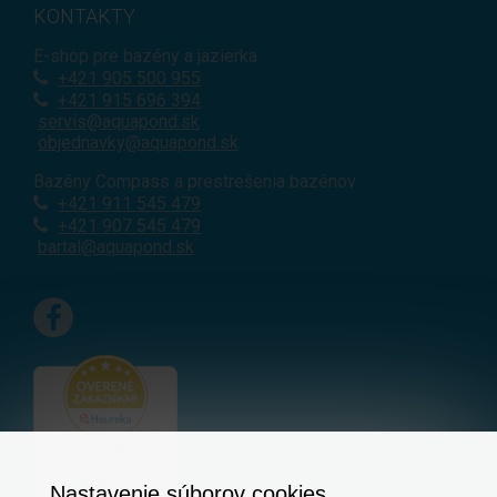
KONTAKTY
E-shop pre bazény a jazierka
+421
905 500 955
+421 915 696 394
servis@aquapond.sk
objednavky@aquapond.sk
Bazény Compass a prestrešenia bazénov
+421 911 545 479
+421 907 545 479
bartal@aquapond.sk
Nastavenie súborov cookies