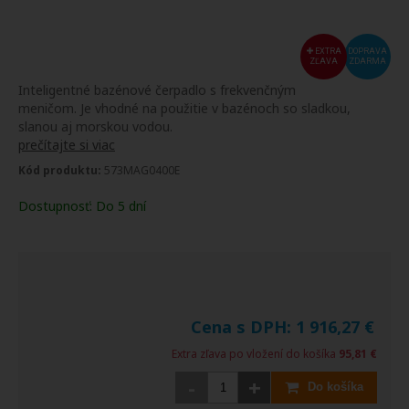
EXTRA
DOPRAVA
ZĽAVA
ZDARMA
Inteligentné bazénové čerpadlo s frekvenčným
meničom. Je vhodné na použitie v bazénoch so sladkou,
slanou aj morskou vodou.
prečítajte si viac
Kód produktu:
573MAG0400E
Dostupnosť:
Do 5 dní
Cena s DPH:
1 916,27
€
Extra zľava po vložení do košíka
95,81 €
-
+
Do košíka