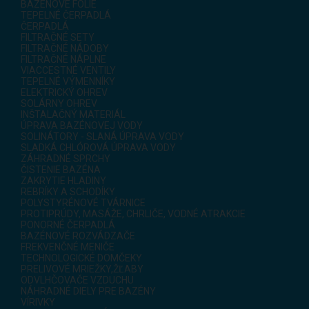
BAZÉNOVÉ FÓLIE
TEPELNÉ ČERPADLÁ
ČERPADLÁ
FILTRAČNÉ SETY
FILTRAČNÉ NÁDOBY
FILTRAČNÉ NÁPLNE
VIACCESTNÉ VENTILY
TEPELNÉ VÝMENNÍKY
ELEKTRICKÝ OHREV
SOLÁRNY OHREV
INŠTALAČNÝ MATERIÁL
ÚPRAVA BAZÉNOVEJ VODY
SOLINÁTORY - SLANÁ ÚPRAVA VODY
SLADKÁ CHLÓROVÁ ÚPRAVA VODY
ZÁHRADNÉ SPRCHY
ČISTENIE BAZÉNA
ZAKRYTIE HLADINY
REBRÍKY A SCHODÍKY
POLYSTYRÉNOVÉ TVÁRNICE
PROTIPRÚDY, MASÁŽE, CHRLIČE, VODNÉ ATRAKCIE
PONORNÉ ČERPADLÁ
BAZÉNOVÉ ROZVÁDZAČE
FREKVENČNÉ MENIČE
TECHNOLOGICKÉ DOMČEKY
PRELIVOVÉ MRIEŽKY,ŽĽABY
ODVLHČOVAČE VZDUCHU
NÁHRADNÉ DIELY PRE BAZÉNY
VÍRIVKY