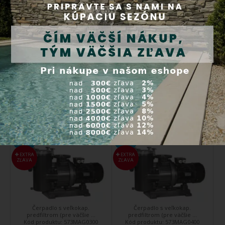
Návod na to, ako vyriešiť
problém so zaseknutým
čerpadlom.
Súvisiace produkty
Bazénové čerpadlo Magnus
Bazénové čerpadlo Magnus
300 plastová turbína - 56 m3 /
400 plastová turbína - 56 m3 /
h, 230 / 400 V, 2,72 kW
h, 230 / 400 V, 3,63 kW
DOPRAVA
DOPRAVA
ZDARMA
ZDARMA
EXTRA
EXTRA
ZĽAVA
ZĽAVA
Čerpadlo s veľkokap.
Čerpadlo s veľkokap.
predfiltrom (pre väčšie ...
predfiltrom (pre väčšie ...
Kód produktu:
573MAG0300
Kód produktu:
573MAG0400