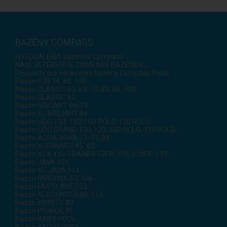
BAZÉNY COMPASS
FOTOGALÉRIA bazénov Compass
NAŠE REFERENCIE COMPASS BAZÉNOV
Rozpočty pre keramické bazény Compass Pools
Bazén FUN 74, 80, 100
Bazén CLASSIC 53, 63, 73, 83, 93, 103
Bazén CLASSIC 62
Bazén BRILIANT 66, 74
Bazén XL-BRILIANT 88
Bazén LIDO 100, 120, 100 ROLO, 120 ROLO
Bazén LIDO GRAND 100, 120, 100 ROLO, 120 ROLO
Bazén AQUA NOVA 53, 77, 84
Bazén X-TRAINER 45, 82
Bazén XL a XXL TRAINER 72FB, 110, 110FB, 133
Bazén JAVA 101
Bazén XL-JAVA 114
Bazén RIVERINA 67, 106
Bazén FAST LANE 122
Bazén XL LOUNGER 95, 115
Bazén INFINITY 80
Bazén PLUNGE 35
Bazén BABY POOL
Bazén YACHT POOL