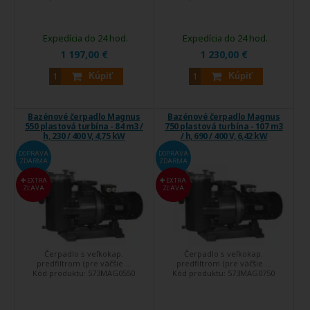
Expedícia do 24 hod.
Expedícia do 24 hod.
1 197,00 €
1 230,00 €
Kúpiť
Kúpiť
Bazénové čerpadlo Magnus
Bazénové čerpadlo Magnus
550 plastová turbína - 84 m3 /
750 plastová turbína - 107 m3
h, 230 / 400 V, 4,75 kW
/ h, 690 / 400 V, 6,42 kW
DOPRAVA
DOPRAVA
ZDARMA
ZDARMA
EXTRA
EXTRA
ZĽAVA
ZĽAVA
Čerpadlo s veľkokap.
Čerpadlo s veľkokap.
predfiltrom (pre väčšie ...
predfiltrom (pre väčšie ...
Kód produktu:
573MAG0550
Kód produktu:
573MAG0750