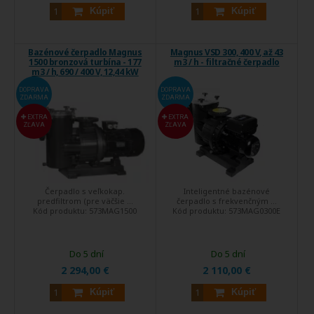
Kúpiť
Kúpiť
Bazénové čerpadlo Magnus
Magnus VSD 300, 400 V, až 43
1500 bronzová turbína - 177
m3 / h - filtračné čerpadlo
m3 / h, 690 / 400 V, 12,44 kW
DOPRAVA
DOPRAVA
ZDARMA
ZDARMA
EXTRA
EXTRA
ZĽAVA
ZĽAVA
Čerpadlo s veľkokap.
Inteligentné bazénové
predfiltrom (pre väčšie ...
čerpadlo s frekvenčným ...
Kód produktu:
573MAG1500
Kód produktu:
573MAG0300E
Do 5 dní
Do 5 dní
2 294,00 €
2 110,00 €
Kúpiť
Kúpiť