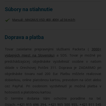
Súbory na stiahnutie
Manuál - MAGNUS VSD 400, 400V, až 56 m3/h
Doprava a platba
Tovar zasielame prepravnými službami Packeta (
3000+
výdajných miest na Slovensku
) a SDS. Tovar je možné po
predchádzajúcej objednávke vyzdvihnúť osobne v našom
sklade v Orechovej Potôni 311. Doprava je ZADARMO pri
objednávke tovaru nad 200 Eur. Platbu môžete realizovať
dobierkou, online platobnou kartou, prevodom na účet alebo
cez PayPal. Pri osobnom vyzdvihnutí je možná platba v
hotovosti a platobnou kartou.
O termíne dodania Vám ochotne poradíme na tel.
číslach:
+421 915 696 394
,
+421 905 500 955
,
+421 911 545