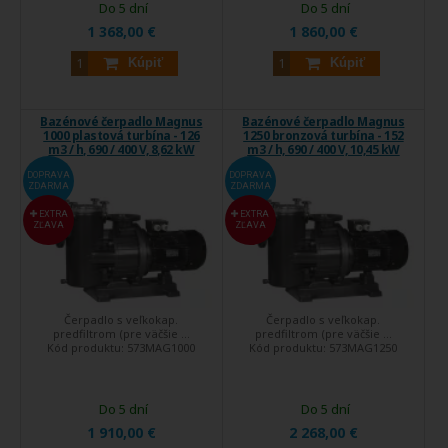
Do 5 dní
Do 5 dní
1 368,00 €
1 860,00 €
Kúpiť
Kúpiť
Bazénové čerpadlo Magnus
Bazénové čerpadlo Magnus
1000 plastová turbína - 126
1250 bronzová turbína - 152
m3 / h, 690 / 400 V, 8,62 kW
m3 / h, 690 / 400 V, 10,45 kW
DOPRAVA
DOPRAVA
ZDARMA
ZDARMA
EXTRA
EXTRA
ZĽAVA
ZĽAVA
Čerpadlo s veľkokap.
Čerpadlo s veľkokap.
predfiltrom (pre väčšie ...
predfiltrom (pre väčšie ...
Kód produktu:
573MAG1000
Kód produktu:
573MAG1250
Do 5 dní
Do 5 dní
1 910,00 €
2 268,00 €