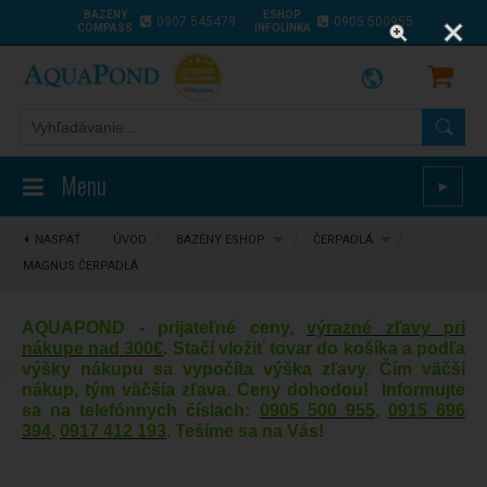
BAZÉNY
ESHOP
0907 545479
0905 500955
COMPASS
INFOLINKA
Menu
►
NASPÄŤ
⋮
ÚVOD
/
BAZÉNY ESHOP
/
ČERPADLÁ
/
MAGNUS ČERPADLÁ
AQUAPOND - prijateľné ceny,
výrazné zľavy pri
nákupe nad 300€
. Stačí vložiť tovar do košíka a podľa
výšky nákupu sa vypočíta výška zľavy. Čím väčší
nákup, tým väčšia zľava. Ceny dohodou! Informujte
sa na telefónnych číslach:
0905 500 955
,
0915 696
394
,
0917 412 193
. Tešíme sa na Vás!