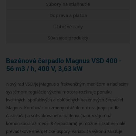
Súbory na stiahnutie
Doprava a platba
Užitočné rady
Súvisiace produkty
Bazénové čerpadlo Magnus VSD 400 -
56 m3 / h, 400 V, 3,63 kW
Nový rad VSD/[e]Magnus s frekvenčným meničom a riadiacim
systémom regulácie výkonu motora rozširuje ponuku
kvalitných, spoľahlivých a obľúbených bazénových čerpadiel
Magnus. Kombináciou zmeny otáčok motora (napr. podľa
časovača) a sofistikovaného riadenia (napr. vzájomná
komunikácia až medzi 8 čerpadlami) je možné získať nemalé
prevádzkové energetické úspory. Variabilita výkonu zaisťuje