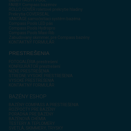
FARBY Compass bazénov
ROLLO COVER roletové prekrytie hladiny
Prekrytia COVERSEAL
VANTAGE samočistiaci systém bazéna
Compass Pools LED pás
Compass Pools Hydropro
Compass Pools Maxi-Rib
Zabudovaný skimmer, pre Compass bazény
KONTAKTNÝ FORMULÁR
PRESTREŠENIA
FOTOGALÉRIA prestrešení
KONFIGURÁTOR prestrešení
NÍZKE PRESTREŠENIA
STREDNE VYSOKÉ PRESTREŠENIA
VYSOKÉ PRESTREŠENIA
KONTAKTNÝ FORMULÁR
BAZÉNY ESHOP
BAZÉNY COMPASS A PRESTREŠENIA
ROZPOČTY PRE BAZÉNY
PORADŇA PRE BAZÉNY
BAZÉNOVÁ CHÉMIA
TESTERY A TEPLOMERY
SVETLÁ, SKIMMERY, TRYSKY