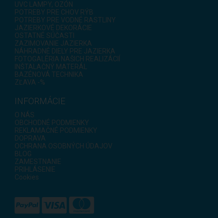
UVC LAMPY, OZÓN
POTREBY PRE CHOV RÝB
POTREBY PRE VODNÉ RASTLINY
JAZIERKOVÉ DEKORÁCIE
OSTATNÉ SÚČASTI
ZAZIMOVANIE JAZIERKA
NÁHRADNÉ DIELY PRE JAZIERKA
FOTOGALÉRIA NAŠICH REALIZÁCIÍ
INŠTALAČNÝ MATERÁL
BAZÉNOVÁ TECHNIKA
ZĽAVA -%
INFORMÁCIE
O NÁS
OBCHODNÉ PODMIENKY
REKLAMAČNÉ PODMIENKY
DOPRAVA
OCHRANA OSOBNÝCH ÚDAJOV
BLOG
ZAMESTNANIE
PRIHLÁSENIE
Cookies