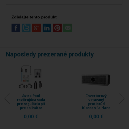
Zdielajte tento produkt
Naposledy prezerané produkty
AstralPool
Invertorový
rozširujúca sada
vstavaný
pre reguláciu pH
protiprúd
pre solinátor
iGarden Fairland
Energy Connect
Fix Jet, prietok
0,00 €
0,00 €
...
230 ...