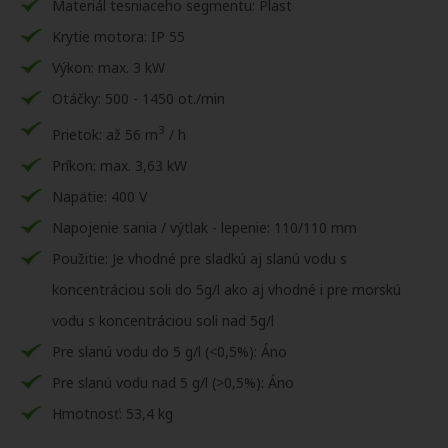
Materiál tesniaceho segmentu: Plast
Krytie motora: IP 55
Výkon: max. 3 kW
Otáčky: 500 - 1450 ot./min
3
Prietok: až 56 m
/ h
Príkon: max. 3,63 kW
Napätie: 400 V
Napojenie sania / výtlak - lepenie: 110/110 mm
Použitie: Je vhodné pre sladkú aj slanú vodu s
koncentráciou soli do 5g/l ako aj vhodné i pre morskú
vodu s koncentráciou soli nad 5g/l
Pre slanú vodu do 5 g/l (<0,5%): Áno
Pre slanú vodu nad 5 g/l (>0,5%): Áno
Hmotnosť: 53,4 kg